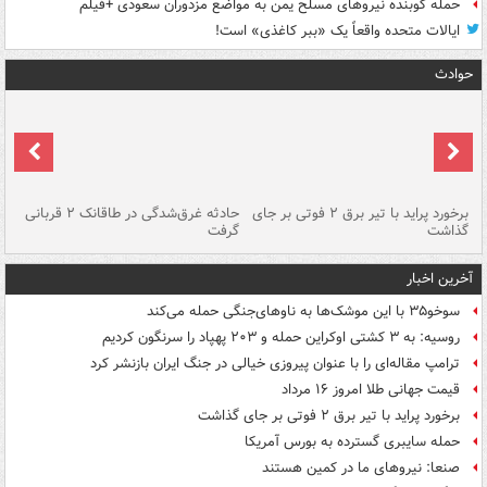
حمله کوبنده نیروهای مسلح یمن به مواضع مزدوران سعودی +فیلم
ایالات متحده واقعاً یک «ببر کاغذی» است!
حوادث
برخورد پراید با تیر برق ۲ فوتی بر جای
حادثه غرق‌شدگی در طاقانک ۲ قربانی
پد
گذاشت
گرفت
جس
آخرین اخبار
سوخو۳۵ با این موشک‌ها به ناوهای‌جنگی حمله می‌کند
روسیه: به ۳ کشتی اوکراین حمله و ۲۰۳ پهپاد را سرنگون کردیم
ترامپ مقاله‌ای را با عنوان پیروزی خیالی در جنگ ایران بازنشر کرد
قیمت جهانی طلا امروز ۱۶ مرداد
برخورد پراید با تیر برق ۲ فوتی بر جای گذاشت
حمله سایبری گسترده به بورس آمریکا
صنعا: نیروهای ما در کمین‌ هستند