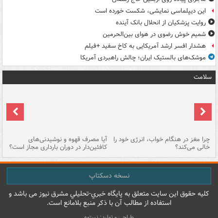
این دیپلماسی نمایشی، شکست خورده است
روایت پزشکیان از انحلال بانک آینده
شمیم خوش رضوی در هوای بین‌الحرمین
هشدار افسر ارشد آمریکایی به کاخ سفید +فیلم
موشک‌های بالستیک ایران؛ چالش راهبردی آمریکا
سلامت
ت
چرا مغز در هنگام خواب، انرژی خود را
آیا مصرف قهوه و نوشیدنی‌های
چر
خالی می‌کند؟
کافئین‌دار در دوران بارداری مجاز است؟
می
نسخه دسکتاپ
کليه حقوق اين سايت متعلق به پایگاه خبري-تحليلي مشرق نيوز می باشد و
استفاده از مطالب آن با ذکر منبع بلامانع است.
طراحی و تولید: نستوه