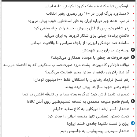
یاوه‌گویی تولیدکننده موشک کروز اوکراینی علیه ایران
۶ دستاورد بزرگ ایران در ۱۶۰ روز رهبری رهبر انقلاب
ترامپ: همه چیز درباره ایران به طور استثنایی خوب پیش می‌رود
پدر شاهرودی پس از قتل پسرش، جسد را در چاه مخفی کرد
«کمانِ پرنده» چینی برای شکار کروزها به ایران می‌آید
سامانه ضد موشکی لیزری؛ از بلوف سیاسی تا واقعیت میدانی
بوسه‌ پدر بر پای پسر شهیدش
خود فروخته‌ها چطور با موساد همکاری می‌کردند؟
توقف طولانی کامیون‌ها پشت مرز؛ صورت‌حساب سنگینی که به اقتصاد می‌رسد
آیا تینا پاکروان بازهم از ساترا مجوز فعالیت می‌گیرد؟
رقم فسخ قرارداد رضاییان با استقلال فقط ۱۰۰میلیون تومان!
آنچه رهبر شهید سال‌ها پیش دیده بودند
نیویورک تایمز فاش کرد: کارگروه ویژه سیا برای تفرقه افکنی در کوبا
پاسخ قاطع ملیحه محمدی به نسخه تسلیم‌طلبی روی آنتن BBC
هشدار افسر ارشد آمریکایی به کاخ سفید +فیلم
کویت دستور تعطیلی تنها مدرسه ایرانی را صادر کرد
ایران را تست نکنید! جاده‌ی خشم ایران!
هشدار سرمربی پرسپولیس به جاسوس تیم