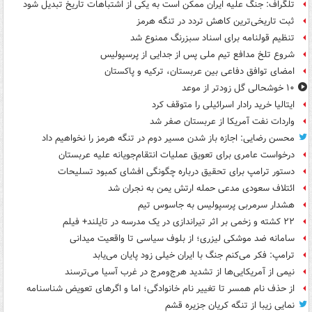
تلگراف: جنگ علیه ایران ممکن است به یکی از اشتباهات تاریخ تبدیل شود
ثبت تاریخی‌ترین کاهش تردد در تنگه هرمز
تنظیم قولنامه برای اسناد سبزرنگ ممنوع شد
شروع تلخ مدافع تیم ملی پس از جدایی از پرسپولیس
امضای توافق دفاعی بین عربستان، ترکیه و پاکستان
۱۰ خوشحالی گل زودتر از موعد
ایتالیا خرید رادار اسرائیلی را متوقف کرد
واردات نفت آمریکا از عربستان صفر شد
محسن رضایی: اجازه باز شدن مسیر دوم در تنگه هرمز را نخواهیم داد
درخواست عامری برای تعویق عملیات انتقام‌جویانه علیه عربستان
دستور ترامپ برای تحقیق درباره چگونگی افشای کمبود تسلیحات
ائتلاف سعودی مدعی حمله ارتش یمن به نجران شد
هشدار سرمربی پرسپولیس به جاسوس تیم
۲۲ کشته و زخمی بر اثر تیراندازی در یک مدرسه در تایلند+ فیلم
سامانه ضد موشکی لیزری؛ از بلوف سیاسی تا واقعیت میدانی
ترامپ: فکر می‌کنم جنگ با ایران خیلی زود پایان می‌یابد
نیمی از آمریکایی‌ها از تشدید هرج‌ومرج در غرب آسیا می‌ترسند
از حذف نام همسر تا تغییر نام خانوادگی؛ اما و اگرهای تعویض شناسنامه
نمایی زیبا از تنگه کریان جزیره قشم