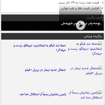
قیمت نفت برنت به ۷۹ دلار رسید
افزایش قیمت طلا و نقره جهانی
فیلم برگزیده
بوسه‌ پدر بر پای پسر شهیدش
برگزیده ورزشی
حمله تند فیگو به اینفانتینو: دروغگو، پَست‌ و
حیله‌گر!
جنجال جدید نیمار در برزیل +فیلم
رامین رضاییان رسماً از استقلال جدا شد