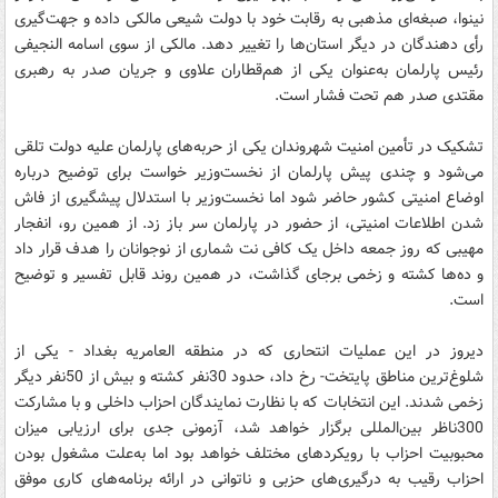
نینوا، صبغه‌ای مذهبی به رقابت خود با دولت شیعی مالکی داده و جهت‌گیری
رأی دهندگان در دیگر استان‌ها را تغییر دهد. مالکی از سوی اسامه النجیفی
رئیس پارلمان به‌عنوان یکی از هم‌قطاران علاوی و جریان صدر به رهبری
مقتدی صدر هم تحت فشار است.
تشکیک در تأمین امنیت شهروندان یکی از حربه‌های پارلمان علیه دولت تلقی
می‌شود و چندی پیش پارلمان از نخست‌وزیر خواست برای توضیح درباره
اوضاع امنیتی کشور حاضر شود اما نخست‌وزیر با استدلال پیشگیری از فاش
شدن اطلاعات امنیتی، از حضور در پارلمان سر باز زد. از همین رو، انفجار
مهیبی که روز جمعه داخل یک کافی نت شماری از نوجوانان را هدف قرار داد
و ده‌ها کشته و زخمی برجای گذاشت، در همین روند قابل تفسیر و توضیح
است.
دیروز در این عملیات انتحاری که در منطقه العامریه بغداد - یکی از
شلوغ‌ترین مناطق پایتخت- رخ داد، حدود 30نفر کشته و بیش از 50نفر دیگر
زخمی شدند. این انتخابات که با نظارت نمایندگان احزاب داخلی و با مشارکت
300ناظر بین‌المللی برگزار خواهد شد، آزمونی جدی برای ارزیابی میزان
محبوبیت احزاب با رویکردهای مختلف خواهد بود اما به‌علت مشغول بودن
احزاب رقیب به درگیری‌های حزبی و ناتوانی در ارائه برنامه‌های کاری موفق