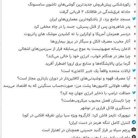
رکوردشکنی پیش‌فروش جدیدترین گوشی‌های تاشوی سامسونگ
حادثه غرق‌شدگی در طاقانک ۲ قربانی گرفت
مسجد جامع یزد، از باشکوه‌ترین معماری‌های ایران
پدر شاهرودی پس از قتل پسرش، جسد را در چاه مخفی کرد
دردسر همزمان آمریکا و اوکراین با ته کشیدن موشک های پاتریوت
آثار مخرب مصرف الکل و سیگار در بروز بیماری‌ها
اذعان رسانه صهیونیست به موج بی‌سابقه فرار از سرزمین‌های اشغالی
چرا مغز در هنگام خواب، انرژی خود را خالی می‌کند؟
گرما برای پالایشگاه‌ها و منابع برق اروپا اضطرار آفرید
ایالات متحده واقعاً یک «ببر کاغذی» است!
آیا مصرف قهوه و نوشیدنی‌های کافئین‌دار در دوران بارداری مجاز است؟
توقف طولانی کامیون‌ها پشت مرز؛ صورت‌حساب سنگینی که به اقتصاد می‌رسد
حماقت ترامپ با ذخایر انرژی جهان چه کرد؟
چرا تابستان فصل محبوب میکروب‌هاست؟
دستگیری قاتل فراری در نوشهر
نیویورک تایمز فاش کرد: کارگروه ویژه سیا برای تفرقه افکنی در کوبا
کنترل کامل تنگه هرمز در دست ایران!
پرچم سیاه بر فراز گنبد حسینی همچنان در اهتزاز است
ماجرای پیاده روی اربعین حاج رمضان