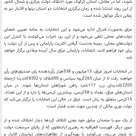
شوند، اما در مقابل، استان کرکوک مورد اختلاف دولت مرکزی و شمال کشور
از این روند استثنا شده و زمان برگزاری انتخابات دو استان نینوا و الانبار نیز به
زمانی دیگر موکول شده است.
عراق به‌صورت فدرال اداره می‌شود و این انتخابات به مثابه تعیین اعضای
دولت‌های محلی تلقی می‌شود و از این رو، احزاب می‌کوشند با کنترل این
دولت‌های محلی، زمینه به‌دست گرفتن اکثریت پارلمانی و پس از آن دولت را
برای خود فراهم کنند. انتخابات پارلمانی عراق سال آینده میلادی برگزار خواهد
شد.
در انتخابات امروز عراق، 13میلیون و 538هزار رأی‌دهنده پای صندوق‌های رأی
خواهند رفت تا از میان 265گروه سیاسی و 50ائتلاف با 8302کاندیدا ازجمله
2205کاندیدای زن، 117نامزد راهی شوراهای استان‌ها شوند. در میان
استان‌های عراق، بغداد با 58کرسی، بیشترین کرسی‌ها را دارد و از این تعداد،
15کرسی متعلق به زنان است. عراق در حالی این انتخابات را برگزار می‌کند که
دولت نوری‌ مالکی از چندین جهت تحت فشار است؛
از یک سو با متحدان سابق خود یعنی ائتلاف کردها دچار اختلاف شده و از
سوی دیگر، فهرست العراقیه به رهبری ایادعلاوی که از رقبای سرسخت دولت
به شمار می‌رود، می‌کوشد با بهره‌گیری از تظاهرات‌های دواستان الانبار و