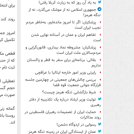
به یاد آن روز که به زیارت کربلا رفتی!
برای انتخ
جمهوری اسلامی نه از موشک می‌گذرد، نه از
تنگه هرمز!
روند کند 
پزشکیان: اگر تا امروز مانده‌ایم، به‌خاطر مردم
نجیب ایران است
تفاهم ایران و عمان در آستانه نهایی شدن
تکمیل کرد
است
پزشکیان: مشروطه نماد بیداری، قانون‌گرایی و
مردم‌سالاری ملت ایران است
قطعی مکر
بقائی: برنامه‌ای برای سفر به قطر و پاکستان
نداریم
ثبت نام 
رایزنی وزیر امور خارجه ایتالیا با عراقچی
بررسی چالش‌های جمعیتی در چهارمین جلسه
تعطیلی ام
قرارگاه جوانی جمعیت قوه قضا
حجم گستر
شرط بازگشایی تنگه هرمز چیست؟
صورت می 
توئیت وزیر ارشاد درباره یک تکذیبیه از دفتر
رهبری
گمانه زن
حمایت ایران از تصمیمات رهبران فلسطینی در
روستا باش
روند مذاکرات
اند.
رسوایی در اردوگاه دشمن!
عمان از ایستادگی ایران در زمینه تنگه هرمز