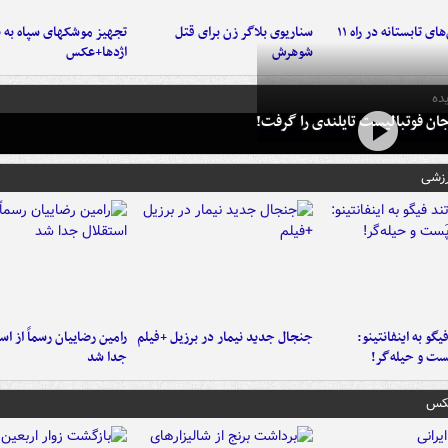
موج بارش‌های تابستانه در راه ۱۱
سناریوی بلاگر زن برای قتل
تجهیز موشکهای سپاه به 
شوهرش
اژدها+عکس
ده
ان فوتبالیست تایلندی را گرفت!
رزشی
یگو به اینفانتینو:
جنجال جدید نیمار در برزیل +فیلم
رامین رضاییان رسماً از اس
ست‌ و حیله‌گر!
جدا شد
عکس