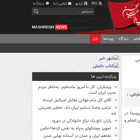
RSS
آرشیو
تماس با ما
دربارهٔ ما
MASHREGH
NEWS
یلم
دیدگاه
پیوندها
بازار
اپ
پربازدیدترین ها
پزشکیان: اگر تا امروز مانده‌ایم، به‌خاطر مردم
نجیب ایران است
رنتی ،
آقای گل جام جهانی مقابل اسرائیل ایستاد
ترامپ وعدۀ تسلیم ایران داد، تحقیر نصیبش
روستا در
شد
 انجام و
پایان تلخ یک نزاع خانوادگی در دورود
تجهیز موشکهای سپاه به نفس اژدها+عکس
تفاهم ایران و عمان در آستانه نهایی شدن