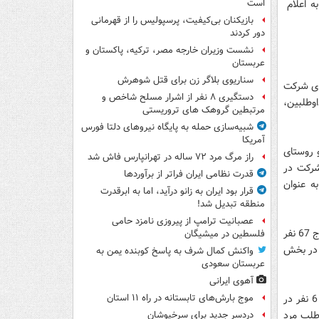
نا به اعلام
است
بازیکنان بی‌کیفیت، پرسپولیس را از قهرمانی
دور کردند
نشست وزیران خارجه مصر، ترکیه، پاکستان و
عربستان
سناریوی بلاگر زن برای قتل شوهرش
رای شرکت
دستگیری ۸ نفر از اشرار مسلح شاخص و
اوطلبین،
مرتبطین گروهک های تروریستی
شبیه‌سازی حمله به پایگاه نیروهای دلتا فورس
آمریکا
و روستای
راز مرگ مرد ۷۲ ساله در تهرانپارس فاش شد
شرکت در
قدرت نظامی ایران فراتر از برآوردها
رد و 8 زن نام خود را به عنوان
قرار بود ایران به زانو درآید، اما به ابرقدرت
منطقه تبدیل شد!
عصبانیت ترامپ از پیروزی نامزد حامی
وی به تفکیک آمار در شهر و بخش های شهرستان کرج اشاره کرد و تصریح کرد: در شهر کرج 67 نفر
فلسطین در میشیگان
ر در بخش آسارا در قالب 40 داوطلب مرد و 2 زن و 16 نفر در بخش
واکنش کمال شرف به پاسخ کوبنده یمن به
عربستان سعودی
آهوی ایرانی
ایران نژاد گفت: در شهر گرمدره 10 نفر در قالب 9 داوطلب مرد و یک زن، مشکین دشت 6 نفر در
موج بارش‌های تابستانه در راه ۱۱ استان
ر 8 نفر داوطلب زن ، ماهدشت 4 مرد و کمالشهر 5 داوطلب مرد
دردسر جدید برای سرخپوشان