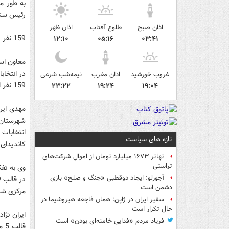
رئیس ستاد ان
اذان صبح
طلوع آفتاب
اذان ظهر
159 نفر در روز چهارم ثبت نام خود را قطعی کردند
۱۲:۱۰
۰۵:۱۶
۰۳:۴۱
معاون است
در انتخاب
غروب خورشید
اذان مغرب
نیمه‌شب شرعی
159 نفر اعلام کرد.
۲۳:۲۲
۱۹:۲۴
۱۹:۰۴
مهدی ایرا
شهرستان 
تازه های سیاست
کاندیدای 
تهاتر ۱۶۷۳ میلیارد تومان از اموال شرکت‌های
تراستی
آجورلو: ایجاد دوقطبی «جنگ و صلح‌» بازی
دشمن است
مرکزی شر
سفیر ایران در ژاپن: همان فاجعه هیروشیما در
حال تکرار است
فریاد مردم «فدایی خامنه‌ای بودن» است