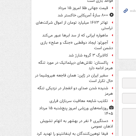
قواعد بازی است
قیمت جهانی طلا امروز ۱۵ مرداد
۸۰۰ سازۀ آمریکایی خاکستر شد
تهاتر ۱۶۷۳ میلیارد تومان از اموال شرکت‌های
تراستی
ماهواره ایرانی که از سد ابرها عبور می‌کند
آجورلو: ایجاد دوقطبی «جنگ و صلح‌» بازی
دشمن است
کالابرگ ۳ گروه شارژ شد
پاکستان: تلاش‌های دیپلماتیک در مورد تنگه
هرمز ادامه دارد
سفیر ایران در ژاپن: همان فاجعه هیروشیما در
حال تکرار است
شنیده شدن صدای دو انفجار در نزدیکی تنگه
هرمز
تکذیب شایعه معافیت سربازان فراری
روزنامه‌های ورزشی امروز پنج‌شنبه ۱۵ مرداد
۱۴۰۵
دستگیری ۶ نفر در بهشهر به اتهام تشویش
اذهان عمومی
فیفا توهین‌کنندگان به اینفانتینو را تهدید کرد