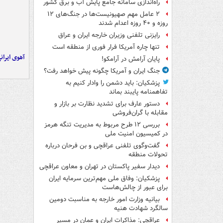
راه‌اندازی سامانه جامع پایش آب و برق کشور
۲ عامل مهم صهیونیست‌ها در جنگ‌های ۱۲
روزه و ۴۰ روزه اعدام شدند
رایزنی تلفنی وزیران خارجه ایران و عراق
تنها چاره آمریکا فرار فوری از منطقه است
آهوی ایران
پایان آرامش در آرامکو!
جنگ ایران و آمریکا چگونه پیش خواهد رفت؟
پزشکیان: باید دشمن را وادار کنیم به
تفاهم‎نامه پایبند بماند
دستور عارف برای تشدید نظارت بر بازار و
مقابله با گران‌فروشی
بررسی ۱۲ طرح مربوط به مدیریت تنگه هرمز
در کمیسیون امنیت ملی
گفت‌وگوی تلفنی عراقچی و بن فرحان درباره
تحولات منطقه
دیدار سفیر پاکستان در تهران و معاون عراقچی
پزشکیان: وفاق ملی مهم‌ترین سرمایه ایران
برای عبور از چالش‌هاست
بیانیه وزارت امور خارجه به مناسبت دومین
سالگرد شهادت هنیه
عراقچی: مذاکرات ایران و عمان در مسیر