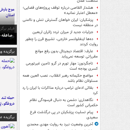
سلطنت عمان
هشدار القاصی درباره توقف پروژه‌های قضایی؛
«معطل اعتبار نمانید»
استان
پزشکیان: ایران خواهان گسترش تنش و ناامنی
در منطقه نیست
فیلم برگزی
جزئیات جدید از میزان تردد زائران اربعین
صاعقه ج
ده‌ها اینفلوئنسر خارجی، تشییع قرن را چطور
روایت کردند
برگزیده و
عارف: اقتصاد دیجیتال بدون رفع موانع
مقرراتی توسعه نمی‌یابد
تاجگردون: مهار تورم در گرو تامین غیرتورمی
کسری بودجه است
مواضع حکیمانه رهبر انقلاب، نصب العین همه
مسئولان نظام باشد
بقائی ادعای ترامپ درباره مذاکرات با ایران را رد
کرد
حمله تند ف
نگاهداری: دشمن به دنبال فرسودگی نظام
دروغگو، پَ
حکمرانی کشور است
پیام تسلیت پزشکیان در پی درگذشت فرخ
برگزیده 
سعیدی
آخرین وضعیت نبرد به روایت مهدی محمدی