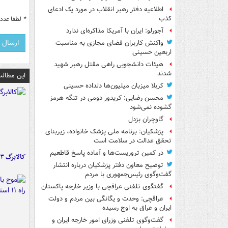
اطلاعیه دفتر رهبر انقلاب در مورد یک ادعای
کذب
*
لطفا عدد م
آجورلو: ایران با آمریکا مذاکره‌ای ندارد
واکنش کاربران فضای مجازی به مناسبت
اربعین حسینی
هیئات دانشجویی راهی مقتل رهبر شهید
شدند
این مطالب
کربلا میزبان میلیون‌ها دلداده حسینی
محسن رضایی: کریدور دومی در تنگه هرمز
گشوده نمی‌شود
گاوچران بزدل
پزشکیان: برنامه ملی پزشک خانواده، زیربنای
تحقق عدالت در سلامت است
در کمین تروریست‌ها و آماده پاسخ قاطعیم
کالابرگ ۳ گروه شارژ شد
توضیح معاون دفتر پزشکیان درباره انتشار
گفت‌وگوی رئیس‌جمهوری با مردم
گفتگوی تلفنی عراقچی با وزیر خارجه پاکستان
عراقچی: وحدت و یگانگی بین مردم و دولت
ایران و عراق به اوج رسیده
گفت‌وگوی تلفنی وزرای امور خارجه ایران و