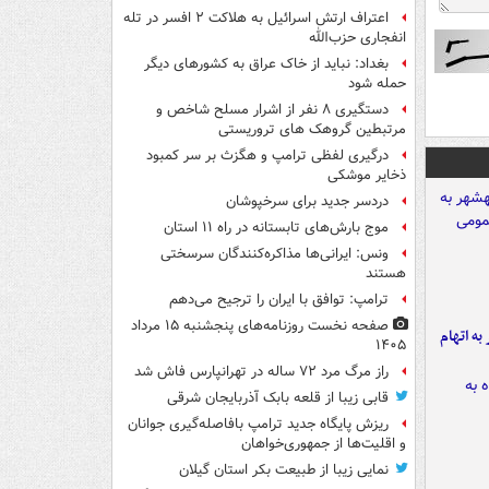
اعتراف ارتش اسرائیل به هلاکت ۲ افسر در تله
انفجاری حزب‌الله
بغداد: نباید از خاک عراق به کشورهای دیگر
حمله شود
دستگیری ۸ نفر از اشرار مسلح شاخص و
مرتبطین گروهک های تروریستی
درگیری لفظی ترامپ و هگزث بر سر کمبود
ذخایر موشکی
دردسر جدید برای سرخپوشان
موج بارش‌های تابستانه در راه ۱۱ استان
ونس: ایرانی‌ها مذاکره‌کنندگان سرسختی
هستند
ترامپ: توافق با ایران را ترجیح می‌دهم
صفحه نخست روزنامه‌های پنجشنبه ۱۵ مرداد
شهر به اتهام
۱۴۰۵
راز مرگ مرد ۷۲ ساله در تهرانپارس فاش شد
قابی زیبا از قلعه بابک آذربایجان شرقی
ریزش پایگاه جدید ترامپ بافاصله‌گیری جوانان
و اقلیت‌ها از جمهوری‌خواهان
نمایی زیبا از طبیعت بکر استان گیلان