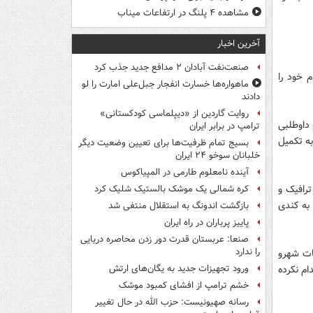
مشاهده ۴ پلنگ در ارتفاعات میناب
آخرین اخبار
صنعت‌نفت آبادان ۲ مدافع جدید جذب کرد
احل ثبت نام خود را
ماهواره‌ها خسارت انفجار جبل‌علی امارت را لو
دادند
روایت گاردین از «دیپلماسی کودکستانی»
داوطلبی
ترامپ در برابر ایران
عت 4 بعد از ظهر موفق به تکمیل
بسیج تمام ظرفیت‌ها برای تعیین وضعیت دیگر
خلبانان سوخو ۲۴ ایران
آینده نامعلوم طارمی در المپیاکوس
ترافیک و
کره شمالی یک موشک بالستیک شلیک کرد
به کندی
بازگشت اندونگ به استقلال منتفی شد
پاییز پرباران در راه ایران
صنعا: عربستان قدرت دور زدن محاصره دریایی
را ندارد
ات شهرو
ام نکرده
ورود تجهیزات جدید به یگان‌های ارتش
خشم ترامپ از افشای کمبود موشک
رسانه صهیونیست: حزب الله در حال تغییر