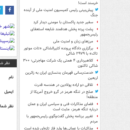
خرسند است!
پیش‌بینی رئیس کمیسیون امنیت ملی از آینده
جنگ
سفیر جدید پاکستان با مومنی دیدار کرد
پشت پرده پخش هدفمند شایعه استعفای
رئیس‌جمهور
مرزهای زبان و امنیت ملی
برگزاری دادگاه پرونده کثیرالشاکی «تات موتور
تاک» با ۲۹۷۹ شاکی
کلاهبرداری ۴ همتی یک شرکت مهاجرتی؛ ۳۰۰
نظر شم
شاکی تاکنون
خدمت‌رسانی قهرمان بدنسازی ایران به زائرین
نام
اربعین
تلاقی دو اراده پولادین در هندسه قدرت
ایمیل
صلح در تنگه هرمز در گرو خروج آمریکا از
منطقه!
فضای مذاکرات فنی و سیاسی ایران و عمان
نظر شما 
درباره تنگه هرمز، مثبت است
تغییر برنامه پخش گفت‌وگوی رئیس‌جمهور با
مردم
مذاکرات با عمانی‌ها وارد فاز تازه‌ای شده است