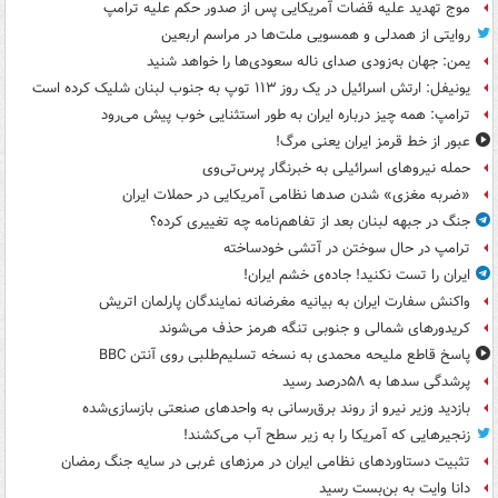
موج تهدید علیه قضات آمریکایی پس از صدور حکم علیه ترامپ
روایتی از همدلی و همسویی ملت‌ها در مراسم اربعین
یمن: جهان به‌زودی صدای ناله سعودی‌ها را خواهد شنید
یونیفل: ارتش اسرائیل در یک روز ۱۱۳ توپ به جنوب لبنان شلیک کرده است
ترامپ: همه چیز درباره ایران به طور استثنایی خوب پیش می‌رود
عبور از خط قرمز ایران یعنی مرگ!
حمله نیروهای اسرائیلی به خبرنگار پرس‌تی‌وی
«ضربه مغزی» شدن صدها نظامی آمریکایی در حملات ایران
جنگ در جبهه لبنان بعد از تفاهم‌نامه چه تغییری کرده؟
ترامپ در حال سوختن در آتشی خودساخته
ایران را تست نکنید! جاده‌ی خشم ایران!
واکنش سفارت ایران به بیانیه مغرضانه نمایندگان پارلمان اتریش
کریدورهای شمالی و جنوبی تنگه هرمز حذف می‌شوند
پاسخ قاطع ملیحه محمدی به نسخه تسلیم‌طلبی روی آنتن BBC
پرشدگی سدها به ۵۸درصد رسید
بازدید وزیر نیرو از روند برق‌رسانی به واحدهای صنعتی بازسازی‌شده
زنجیرهایی که آمریکا را به زیر سطح آب می‌کشند!
تثبیت دستاوردهای نظامی ایران در مرزهای غربی در سایه جنگ رمضان
دانا وایت به بن‌بست رسید