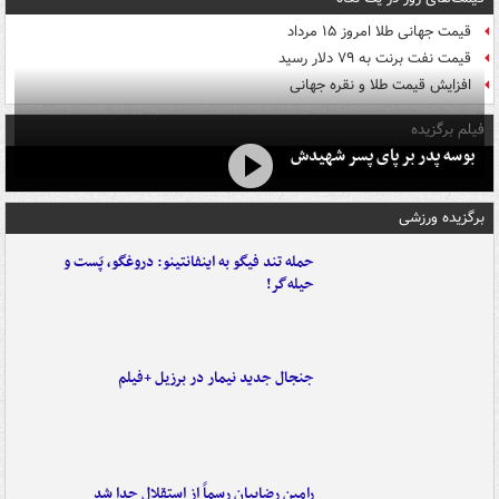
قیمت جهانی طلا امروز ۱۵ مرداد
قیمت نفت برنت به ۷۹ دلار رسید
افزایش قیمت طلا و نقره جهانی
فیلم برگزیده
بوسه‌ پدر بر پای پسر شهیدش
برگزیده ورزشی
حمله تند فیگو به اینفانتینو: دروغگو، پَست‌ و
حیله‌گر!
جنجال جدید نیمار در برزیل +فیلم
رامین رضاییان رسماً از استقلال جدا شد