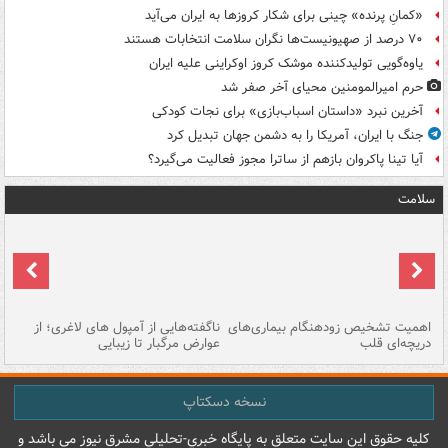
«کمانِ پرنده» چینی برای شکار کروزها به ایران می‌آید
۷۰ درصد از صهیونیست‌ها نگران سلامت انتخابات هستند
یاوه‌گویی تولیدکننده موشک کروز اوکراینی علیه ایران
حرم امیرالمومنین محیای آخر صفر شد
آخرین نبرد «داستان اسباب‌بازی» برای نجات کودکی
جنگ با ایران، آمریکا را به دشمن جهان تبدیل کرد
آیا تینا پاکروان بازهم از ساترا مجوز فعالیت می‌گیرد؟
سلامت
اهمیت تشخیص زودهنگام بیماری‌های
ناگفته‌هایی از آمپول های لاغری؛ از
دریچه‌ای قلب
عوارض مرگبار تا زیبایی
تا
نسخه دسکتاپ
کليه حقوق اين سايت متعلق به پایگاه خبري-تحليلي مشرق نيوز می باشد و