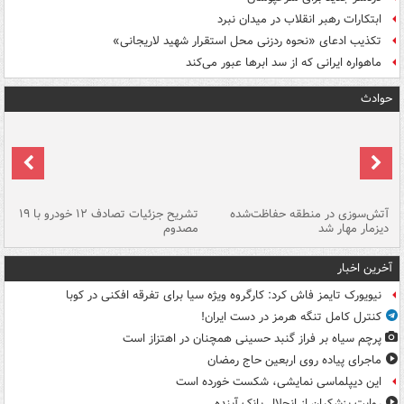
ابتکارات رهبر انقلاب در میدان نبرد
تکذیب ادعای «نحوه ردزنی محل استقرار شهید لاریجانی»
ماهواره ایرانی که از سد ابرها عبور می‌کند
حوادث
تصادف مرگبار در محور اهواز–شوش ۲
آتش‌سوزی در منطقه حفاظت‌شده
تشریح جزئیات تصادف ۱۲ خودرو با ۱۹
پا
دیزمار مهار شد
مصدوم
آخرین اخبار
نیویورک تایمز فاش کرد: کارگروه ویژه سیا برای تفرقه افکنی در کوبا
کنترل کامل تنگه هرمز در دست ایران!
پرچم سیاه بر فراز گنبد حسینی همچنان در اهتزاز است
ماجرای پیاده روی اربعین حاج رمضان
این دیپلماسی نمایشی، شکست خورده است
روایت پزشکیان از انحلال بانک آینده