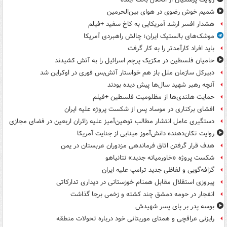
شمیم خوش رضوی در هوای بین‌الحرمین
هشدار افسر ارشد آمریکایی به کاخ سفید +فیلم
موشک‌های بالستیک ایران؛ چالش راهبردی آمریکا
باید افراد کارآمدتر را به کار گرفت
حامیان فلسطین در مکزیک پرچم اسرائیل را به آتش کشیدند
دبیرکل سازمان ملل باز هم خواستار آتش‌بس فوری در اوکراین شد
آنچه رهبر شهید سال‌ها پیش دیده بودند
حمایت هلندی‌ها از مظلومیت فلسطین +فیلم
افشای برکناری در موساد پس از شکست پروژه علیه ایران
دستگیری عامل انتشار مطالب توهین‌آمیز علیه زائران اربعین در فضای مجازی
روایت تکان‌دهنده دانش‌آموز مینابی از جنایت آمریکا
هدف قرار گرفتن اتاق‌ فرماندهی مزدوران عربستان در یمن
شکست پروژه «خاورمیانه جدید» نتانیاهو
گزافه‌گویی و لفاظی جدید ترامپ علیه ایران
پیروزی استقلال مقابل همنام خوزستانی در دیداری تدارکاتی
انفجار در حومه دمشق چند کشته و زخمی برجا گذاشت
بوسه‌ پدر بر پای پسر شهیدش
رایزنی عراقچی و همتای موریتانی خود درباره تحولات منطقه