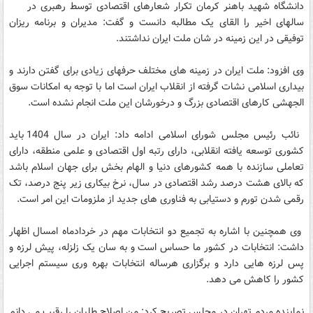
دانشگاه شهید باهنر کرمان تکرار شعارهای اقتصادی توسط رهبری در
سالهای اخیر را القای یک مطالبه دانست و گفت: مدیران و برنامه ریزان
توفیقی در این زمینه در شان ملت ایران نداشتند.
وی افزود: ملت ایران در زمینه های مختلف حرفهای زیادی برای گفتن دارند و
بیداری اسلامی نشات گرفته از انقلاب ایران است اما با توجه به امکانات سوق
الجهشی کارهای اقتصادی بزرگ و درخورشان این ملت انجام نشده است.
نائب رئیس مجلس شورای اسلامی ادامه داد: ایران در سال 1404 باید
کشوری توسعه یافته انقلابی، دارای رتبه اول اقتصادی و علمی منطقه، دارای
تعاملی سازنده با همه کشورهای دنیا و الهام بخش برای جهان اسلام باشد
که بالای هشت درصد رشد اقتصادی در سال، نرخ بیکاری زیر پنج درصد، تک
رقمی شدن تورم و دستیابی به فناوری های جدید از ملزومات این امر است.
وی همچنین با اشاره به تجمیع دو انتخابات مهم در خردادماه امسال اظهار
داشت: انتخابات در کشور ما حساس است و به سان یک زلزله، پیش لرزه و
پس لرزه هایی دارد و برگزاری هرساله انتخابات بهره وری سیستم اجرایی
کشور را کاهش می دهد.
نماینده مردم تهران در مجلس تصریح کرد: من اصلاح طلبان را رقیب می دانم