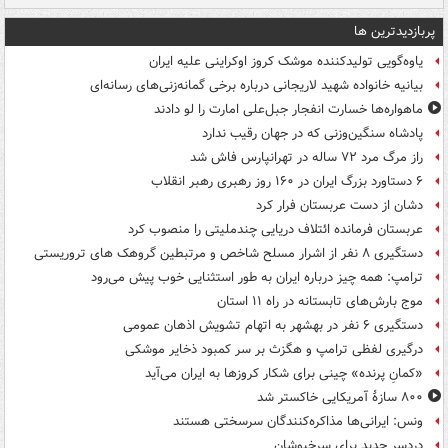
پربازدیدترین ها
یاوه‌گویی تولیدکننده موشک کروز اوکراینی علیه ایران
بیانیه خانواده شهید لاریجانی درباره برخی گمانه‌زنی‌های رسانه‌ای
ماهواره‌ها خسارت انفجار جبل‌علی امارت را لو دادند
پادشاه سنگین‌وزنی که در جهان رقیب ندارد
راز مرگ مرد ۷۲ ساله در تهرانپارس فاش شد
۶ دستاورد بزرگ ایران در ۱۶۰ روز رهبری رهبر انقلاب
دشان از دست عربستان فرار کرد
عربستان فرمانده ائتلاف دریایی چندملیتی را منصوب کرد
دستگیری ۸ نفر از اشرار مسلح شاخص و مرتبطین گروهک های تروریستی
ترامپ: همه چیز درباره ایران به طور استثنایی خوب پیش می‌رود
موج بارش‌های تابستانه در راه ۱۱ استان
دستگیری ۶ نفر در بهشهر به اتهام تشویش اذهان عمومی
درگیری لفظی ترامپ و هگزث بر سر کمبود ذخایر موشکی
«کمانِ پرنده» چینی برای شکار کروزها به ایران می‌آید
۸۰۰ سازۀ آمریکایی خاکستر شد
ونس: ایرانی‌ها مذاکره‌کنندگان سرسختی هستند
دردسر جدید برای سرخپوشان