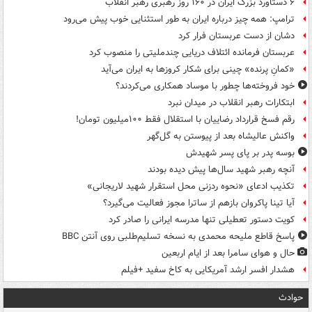
۶ دستاورد بزرگ ایران در ۱۶۰ روز رهبری رهبر انقلاب
ترامپ: همه چیز درباره ایران به طور استثنایی خوب پیش می‌رود
دشان از دست عربستان فرار کرد
عربستان فرمانده ائتلاف دریایی چندملیتی را منصوب کرد
«کمانِ پرنده» چینی برای شکار کروزها به ایران می‌آید
خود فروخته‌ها چطور با موساد همکاری می‌کردند؟
ابتکارات رهبر انقلاب در میدان نبرد
رقم فسخ قرارداد رضاییان با استقلال فقط ۱۰۰میلیون تومان!
واکنش عالیشاه بعد از پیوستن به گل‌گهر
بوسه‌ پدر بر پای پسر شهیدش
آنچه رهبر شهید سال‌ها پیش دیده بودند
تکذیب ادعای «نحوه ردزنی محل استقرار شهید لاریجانی»
آیا تینا پاکروان بازهم از ساترا مجوز فعالیت می‌گیرد؟
کویت دستور تعطیلی تنها مدرسه ایرانی را صادر کرد
پاسخ قاطع ملیحه محمدی به نسخه تسلیم‌طلبی روی آنتن BBC
حال و هوای سامرا بعد از ایام اربعین
هشدار افسر ارشد آمریکایی به کاخ سفید +فیلم
حوادث