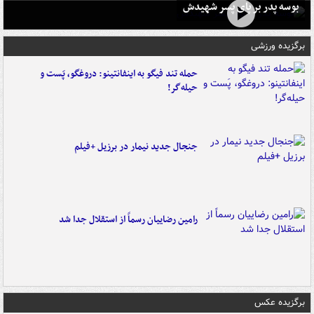
بوسه‌ پدر بر پای پسر شهیدش
برگزیده ورزشی
حمله تند فیگو به اینفانتینو: دروغگو، پَست‌ و
حیله‌گر!
جنجال جدید نیمار در برزیل +فیلم
رامین رضاییان رسماً از استقلال جدا شد
برگزیده عکس