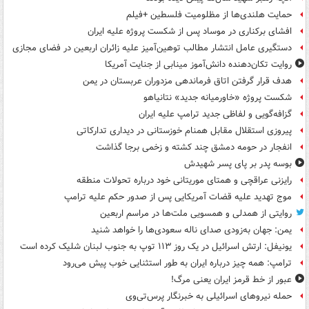
حمایت هلندی‌ها از مظلومیت فلسطین +فیلم
افشای برکناری در موساد پس از شکست پروژه علیه ایران
دستگیری عامل انتشار مطالب توهین‌آمیز علیه زائران اربعین در فضای مجازی
روایت تکان‌دهنده دانش‌آموز مینابی از جنایت آمریکا
هدف قرار گرفتن اتاق‌ فرماندهی مزدوران عربستان در یمن
شکست پروژه «خاورمیانه جدید» نتانیاهو
گزافه‌گویی و لفاظی جدید ترامپ علیه ایران
پیروزی استقلال مقابل همنام خوزستانی در دیداری تدارکاتی
انفجار در حومه دمشق چند کشته و زخمی برجا گذاشت
بوسه‌ پدر بر پای پسر شهیدش
رایزنی عراقچی و همتای موریتانی خود درباره تحولات منطقه
موج تهدید علیه قضات آمریکایی پس از صدور حکم علیه ترامپ
روایتی از همدلی و همسویی ملت‌ها در مراسم اربعین
یمن: جهان به‌زودی صدای ناله سعودی‌ها را خواهد شنید
یونیفل: ارتش اسرائیل در یک روز ۱۱۳ توپ به جنوب لبنان شلیک کرده است
ترامپ: همه چیز درباره ایران به طور استثنایی خوب پیش می‌رود
عبور از خط قرمز ایران یعنی مرگ!
حمله نیروهای اسرائیلی به خبرنگار پرس‌تی‌وی