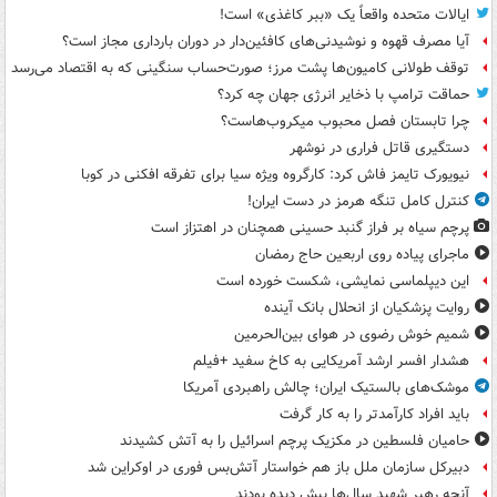
ایالات متحده واقعاً یک «ببر کاغذی» است!
آیا مصرف قهوه و نوشیدنی‌های کافئین‌دار در دوران بارداری مجاز است؟
توقف طولانی کامیون‌ها پشت مرز؛ صورت‌حساب سنگینی که به اقتصاد می‌رسد
حماقت ترامپ با ذخایر انرژی جهان چه کرد؟
چرا تابستان فصل محبوب میکروب‌هاست؟
دستگیری قاتل فراری در نوشهر
نیویورک تایمز فاش کرد: کارگروه ویژه سیا برای تفرقه افکنی در کوبا
کنترل کامل تنگه هرمز در دست ایران!
پرچم سیاه بر فراز گنبد حسینی همچنان در اهتزاز است
ماجرای پیاده روی اربعین حاج رمضان
این دیپلماسی نمایشی، شکست خورده است
روایت پزشکیان از انحلال بانک آینده
شمیم خوش رضوی در هوای بین‌الحرمین
هشدار افسر ارشد آمریکایی به کاخ سفید +فیلم
موشک‌های بالستیک ایران؛ چالش راهبردی آمریکا
باید افراد کارآمدتر را به کار گرفت
حامیان فلسطین در مکزیک پرچم اسرائیل را به آتش کشیدند
دبیرکل سازمان ملل باز هم خواستار آتش‌بس فوری در اوکراین شد
آنچه رهبر شهید سال‌ها پیش دیده بودند