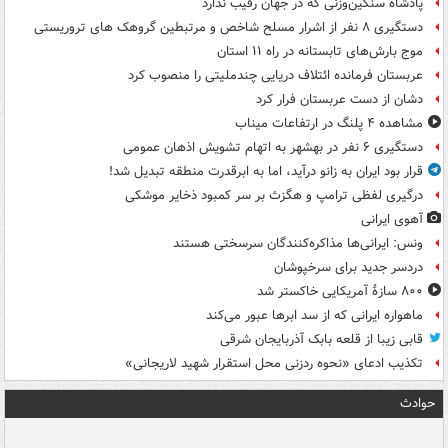
پادشاه سنگین‌وزنی که در جهان رقیب ندارد
دستگیری ۸ نفر از اشرار مسلح شاخص و مرتبطین گروهک های تروریستی
موج بارش‌های تابستانه در راه ۱۱ استان
عربستان فرمانده ائتلاف دریایی چندملیتی را منصوب کرد
دشان از دست عربستان فرار کرد
مشاهده ۴ پلنگ در ارتفاعات میناب
دستگیری ۶ نفر در بهشهر به اتهام تشویش اذهان عمومی
قرار بود ایران به زانو درآید، اما به ابرقدرت منطقه تبدیل شد!
درگیری لفظی ترامپ و هگزث بر سر کمبود ذخایر موشکی
آهوی ایرانی
ونس: ایرانی‌ها مذاکره‌کنندگان سرسختی هستند
دردسر جدید برای سرخپوشان
۸۰۰ سازۀ آمریکایی خاکستر شد
ماهواره ایرانی که از سد ابرها عبور می‌کند
قابی زیبا از قلعه بابک آذربایجان شرقی
تکذیب ادعای «نحوه ردزنی محل استقرار شهید لاریجانی»
حوادث