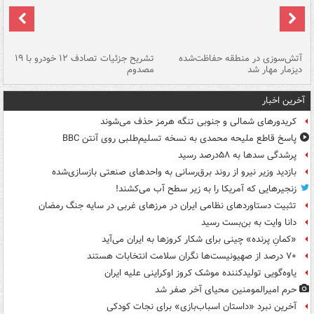
تصادف مرگبار در محور اهواز–شوش ۲
آتش‌سوزی در منطقه حفاظت‌شده
تشریح جزئیات تصادف ۱۲ خودرو با ۱۹
پا
دیزمار مهار شد
مصدوم
آخرین اخبار
کریدورهای شمالی و جنوبی تنگه هرمز حذف می‌شوند
پاسخ قاطع ملیحه محمدی به نسخه تسلیم‌طلبی روی آنتن BBC
پرشدگی سدها به ۵۸درصد رسید
بازدید وزیر نیرو از روند برق‌رسانی به واحدهای صنعتی بازسازی‌شده
زنجیرهایی که آمریکا را به زیر سطح آب می‌کشند!
تثبیت دستاوردهای نظامی ایران در مرزهای غربی در سایه جنگ رمضان
دانا وایت به بن‌بست رسید
«کمانِ پرنده» چینی برای شکار کروزها به ایران می‌آید
۷۰ درصد از صهیونیست‌ها نگران سلامت انتخابات هستند
یاوه‌گویی تولیدکننده موشک کروز اوکراینی علیه ایران
حرم امیرالمومنین محیای آخر صفر شد
آخرین نبرد «داستان اسباب‌بازی» برای نجات کودکی