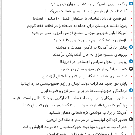
جنگ با ایران، آمریکا را به دشمن جهان تبدیل کرد
آیا تینا پاکروان بازهم از ساترا مجوز فعالیت می‌گیرد؟
رقم فسخ قرارداد رضاییان با استقلال فقط ۱۰۰میلیون تومان!
یمن: نقشه عربستان برای حمله به صنعاء را در نطفه خفه کردیم
آمریکا اوایل شهریور میزبان مجمع آژانس انرژی اتمی می‌شود
بازسازی پالایشگاه سوم پارس جنوبی کلید خورد
چالش بزرگ آمریکا در تأمین مهمات و موشک
نیروهای مسلح عراق به حال آماده‌باش درآمدند
روایتی از تحول سیاسی اجتماعی در آمریکا!
ادامه ویرانگری ارتش صهیونیستی در جنین
ثبت سالروز شکست انگلیس در تقویم فوتبال آرژانتین
پایان دور جدید مذاکرات دولت لبنان و رژیم صهیونیستی در رم ایتالیا
درماندگی صهیونیست‌ها در برابر استراتژی و قدرت ایران
سناتور آمریکایی: ترامپ نماد فساد، اقتدارگرایی و جنگ طلبی است +فیلم
چرا آمریکا نمی‌تواند اراده خود را در تنگه هرمز به ایران تحمیل کند؟
آمریکا: از پرتاب موشکی کره شمالی مطلع هستیم
حضور کودکان اوتیسمی در مراسم جاماندگان اربعین
اعتراف رسانه عبری: مهاجرت شهرک‌نشینان ۵۰ درصد افزایش یافت
برزگر: همای سعادت روی دوش تارتار نشسته است