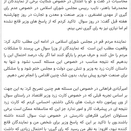
محاسبات در گفت و گو با اعتدال در خصوص شکایت برخی از نمایندگان از
محمدرضا باهنر، نایب رییس مجلس شورای اسلامی در خصوص عدم رای
گیری از مهدی غضنفری ، وزیر صنعت و معدن و تجارت در روز چهارشنبه
هفته قبل گفت: در روز سوال تاکید کردم که از پاسخ های وزیر قانع نشده
ام اما نیازی نیز به رای گیری نمی بینم.
نماینده مردم قم در مجلس شورای اسلامی در ادامه این مطلب تاکید کرد:
واقعیت مطلب این است که نمایندگان از وزرا سوال می پرسند تا مشکلات
مردم را حل کنند و حرف مردم را بازگو کنند اما اگر یک درصد احتمال این را
بدهیم که نتیجه مناسب در خصوص این مسئله کسب نشود و تنها به
داستان کارت زرد به وزیر و تنش بین دولت و مجلس ختم شود و یا مشکلی
برای صنعت خودرو پیش بیاید، بدون شک چنین اقدامی را انجام نمی دهیم.
امیرآبادی فراهانی در خصوص این مسئله هم چنین تصریح کرد: به این جهت
بر اساس تجربه قبلی که در خصوص کارت زرد وزیر اقتصاد در راستای سوال
از وی پیرامون دانه درشت های بانکی داشتم، احساس کردم که کارت زرد
نتیجه ای در پیشرفت کار و امور ندارد جز این که متاسفانه ممکن است برخی
مسئولان اجرایی فکرهای نادرستی در خصوص نیت سوال کننده داشته
باشند.وی با تاکید بر این که پاسخ وزیر برای شخص من و نمایندگان قانع
کننده نبود، افزود: به نظر من رسید که رای گیری- با احتمال زیادی که داشت