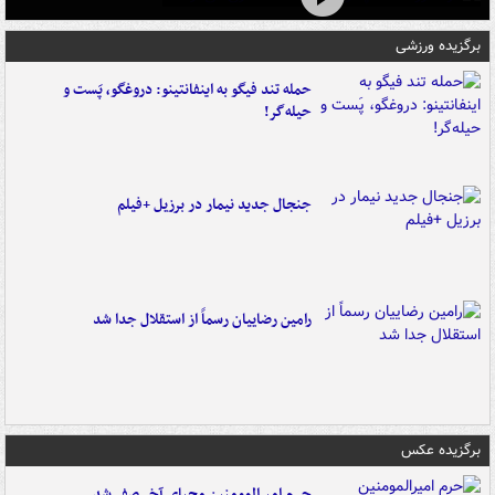
برگزیده ورزشی
حمله تند فیگو به اینفانتینو: دروغگو، پَست‌ و
حیله‌گر!
جنجال جدید نیمار در برزیل +فیلم
رامین رضاییان رسماً از استقلال جدا شد
برگزیده عکس
حرم امیرالمومنین محیای آخر صفر شد