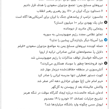
نیروهای مسلح یمن: تجمع مزدوران سعودی را هدف قرار دادیم
۶ دستاورد بزرگ ایران در ۱۶۰ روز رهبری رهبر انقلاب
جانسون: ترامپ از پیامدهای جنگ با ایران برای آمریکایی‌ها آگاه است
جان یک یهودی برابر ۱۰ میلیون انسان؟
رونمایی رئال مادرید از دیومانده
تجاوز نظامی مجدد رژیم صهیونیستی به سوریه
چرا آمریکا دیگر بازدارندگی پیشین را ندارد؟
حمله کوبنده نیروهای مسلح یمن به مواضع مزدوران سعودی +فیلم
دلایل ردّ محموله‌های غذایی صادراتی ترکیه از اروپا
حزب‌الله خواستار توقف مذاکرات با رژیم صهیونیستی شد
خود فروخته‌ها چطور با موساد همکاری می‌کردند؟
آتش‌سوزی در منطقه حفاظت‌شده دیزمار مهار شد
کویت دستور تعطیلی تنها مدرسه ایرانی را صادر کرد
حرم امام علی (ع) مهیای عزاداری دهه آخر صفر شد
واکنش عالیشاه بعد از پیوستن به گل‌گهر
ادعای شبکه «الحدث» درباره ایجاد گذرگاه موقت در تنگه هرمز
تشریح جزئیات تصادف ۱۲ خودرو با ۱۹ مصدوم
لیونل مسی چگونه وارد باشگاه میلیاردها شد؟