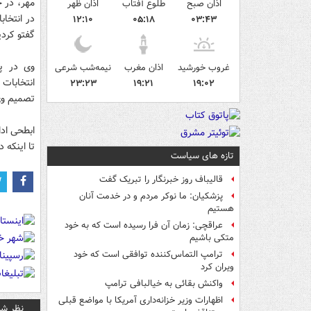
مهر، در 
اذان صبح
طلوع آفتاب
اذان ظهر
در انتخا
۱۲:۱۰
۰۵:۱۸
۰۳:۴۳
گفتو کرد
وی در پ
غروب خورشید
اذان مغرب
نیمه‌شب شرعی
انتخابات
۲۳:۲۳
۱۹:۲۱
۱۹:۰۲
تصمیم وی
ابطحی ادا
تا اینکه
تازه های سیاست
قالیباف روز خبرنگار را تبریک گفت
پزشکیان: ما نوکر مردم و در خدمت آنان
هستیم
عراقچی: زمان آن فرا رسیده است که به خود
متکی باشیم
ترامپ التماس‌کننده توافقی است که خود
ویران کرد
واکنش بقائی به خیالبافی ترامپ
اظهارات وزیر خزانه‌داری آمریکا با مواضع قبلی
نظر شم