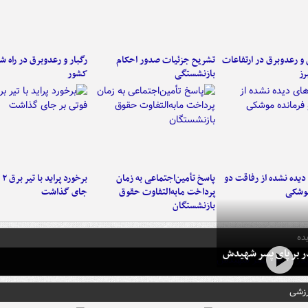
ن و رعدوبرق در ارتفاعات
تشریح جزئیات صدور احکام
رگبار و رعدوبرق در راه ش
رز
بازنشستگی
کشور
یده نشده از رفاقت دو
پاسخ تأمین‌اجتماعی به زمان
برخ
موشکی
پرداخت مابه‌التفاوت حقوق
جای گذاشت
بازنشستگان
ده
در بر پای پسر شهیدش
رزشی