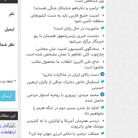
وی متناقض است
ترامپ و نتانیاهو جنایتکار جنگی هستند!
نام
امنیت خلیج فارس باید به دست کشورهای
منطقه تأمین شود
ماموریت در حال پایان است!
ایمیل
نشست خبری رئیس‌جمهور همزمان با روز
خبرنگار برگزار می‌شود
نظر شما 
سخنگوی کمیسیون امنیت ملی مجلس:
چارچوب کلی تفاهم با عمان مشخص شده است
حاج علی اکبری: انقلاب ما محصول مکتب
عاشورا است
دست بالای ایران در مذاکرات جاری!
*
لطفا عدد م
استقبال خاص دخترک عراقی از زائران اربعین
حسینی
محمد مرندی: پیروزی با روحیه استوار مردمی
حاصل شده
اجازه باز شدن مسیر دوم در تنگه هرمز را
نخواهیم داد
این مطالب
دردسر همزمان آمریکا و اوکراین با ته کشیدن
موشک های پاتریوت
حماقت ترامپ با ذخایر انرژی جهان چه کرد؟