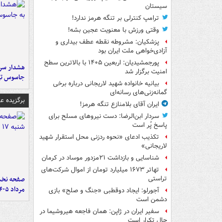
سیستان
ترامپ کنترلی بر تنگه هرمز ندارد!
وقتی ورزش با معنویت عجین بشه!
پزشکیان: مشروطه نقطه عطف بیداری و
آزادی‌خواهی ملت ایران بود
پورجمشیدیان: اربعین ۱۴۰۵ با بالاترین سطح
هشدار سرم
امنیت برگزار شد
جاسوس تی
بیانیه خانواده شهید لاریجانی درباره برخی
گمانه‌زنی‌های رسانه‌ای
برگزیده 
ایران آقای بلامنازع تنگه هرمز!
سردار ابن‌الرضا: دست نیروهای مسلح برای
پاسخ پُر است
تکذیب ادعای «نحوه ردزنی محل استقرار شهید
لاریجانی»
شناسایی و بازداشت ۲۱مزدور موساد در کرمان
تهاتر ۱۶۷۳ میلیارد تومان از اموال شرکت‌های
تراستی
مرداد ۱۴۰۵
آجورلو: ایجاد دوقطبی «جنگ و صلح‌» بازی
دشمن است
سفیر ایران در ژاپن: همان فاجعه هیروشیما در
حال تکرار است