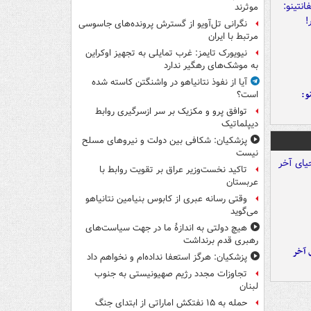
موثرند
نگرانی تل‌آویو از گسترش پرونده‌های جاسوسی
مرتبط با ایران
نیویورک تایمز: غرب تمایلی به تجهیز اوکراین
به موشک‌های رهگیر ندارد
آیا از نفوذ نتانیاهو در واشنگتن کاسته شده
و:
است؟
توافق پرو و مکزیک بر سر ازسرگیری روابط
دیپلماتیک
پزشکیان: شکافی بین دولت و نیروهای مسلح
نیست
تاکید نخست‌وزیر عراق بر تقویت روابط با
عربستان
وقتی رسانه عبری از کابوس بنیامین نتانیاهو
می‌گوید
هیچ دولتی به اندازۀ ما در جهت سیاست‌های
رهبری قدم برنداشت
 آخر
پزشکیان: هرگز استعفا نداده‌ام و نخواهم داد
تجاوزات مجدد رژیم صهیونیستی به جنوب
لبنان
حمله به ۱۵ نفتکش‌ اماراتی از ابتدای جنگ