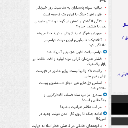
۱۴۰۵
بیانیه سپاه پاسداران به مناسبت روز خبرنگار
فارن افرز: جنگ با ایران یک فاجعه است
تنگی انگشتر و کفش در گرما؛ واکنش طبیعی
مال
بدن یا هشدار جدی؟
مورینیو هرگز نباید از رئال مادرید جدا می‌شد
آتلانتیک: تاب‌آوری ایران دولت ترامپ را
غافلگیر کرد
ترامپ باعث افول هژمونی آمریکا شد!
فشار هم‌زمان گرانی مواد اولیه و افت تقاضا بر
بازار پلاستیک
رقابت ۲۸ والیبالیست برای حضور در فهرست
ورد پراید با تیر برق ۲ فوتی بر
نهایی تیم ملی
اسامی ژل‌های غیر مجاز شستشوی پوست
منتشر شد
سندرز: ترامپ نماد فساد، اقتدارگرایی و
جنگ‌طلبی است!
مراقب علائم هپاتیت باشید!
ادامه جنگ تا روی کار آمدن دولت جدید در
آمریکا!
باغچه‌های خانگی در کاهش خطر ابتلا به دیابت