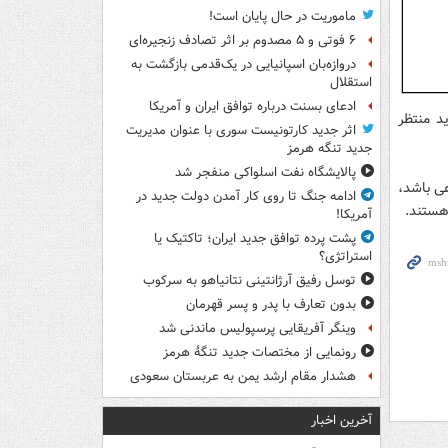
ماموریت در حال پایان است!
۶ فوتی و ۵ مصدوم بر اثر تصادف زنجیره‌ای
دروازه‌بان اسپانیایی در یک‌قدمی بازگشت به
استقلال
ادعای بسنت درباره توافق ایران و آمریکا
د منتظر
اثر جدید کارتونیست سوری با عنوان مدیریت
جدید تنگه هرمز
پالایشگاه نفت اسلواکی منفجر شد
عی باشد،
ادامه جنگ تا روی کار آمدن دولت جدید در
هستند.
آمریکا!
پشت پرده توافق جدید ایران؛ تاکتیک یا
استراتژی؟
توسل رفیق آرژانتینی نتانیاهو به سرکوب
بدون تعارف با پدر و پسر قهرمان
وینگر آفریقایی پرسپولیس ماندنی شد
رونمایی از مختصات جدید تنگۀ هرمز
هشدار مقام ارشد یمن به عربستان سعودی
آخرین اخبار