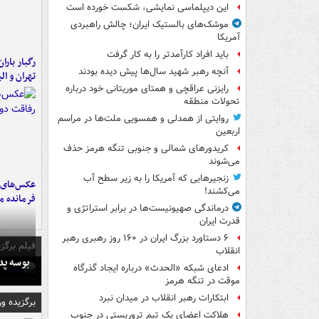
این دیپلماسی نمایشی، شکست خورده است
موشک‌های بالستیک ایران؛ چالش راهبردی
آمریکا
باید افراد کارآمدتر را به کار گرفت
رگبار بارا
آنچه رهبر شهید سال‌ها پیش دیده بودند
تهران و الب
رایزنی عراقچی و همتای موریتانی خود درباره
تحولات منطقه
روایتی از همدلی و همسویی ملت‌ها در مراسم
اربعین
کریدورهای شمالی و جنوبی تنگه هرمز حذف
می‌شوند
زنجیرهایی که آمریکا را به زیر سطح آب
عکس‌های د
می‌کشند!
فرمانده‌ 
درماندگی صهیونیست‌ها در برابر استراتژی و
قدرت ایران
۶ دستاورد بزرگ ایران در ۱۶۰ روز رهبری رهبر
فیلم برگزی
انقلاب
بوسه‌ پ
ادعای شبکه «الحدث» درباره ایجاد گذرگاه
موقت در تنگه هرمز
ابتکارات رهبر انقلاب در میدان نبرد
برگزیده و
هلاکت اعضای یک تیم تروریستی در جنوب