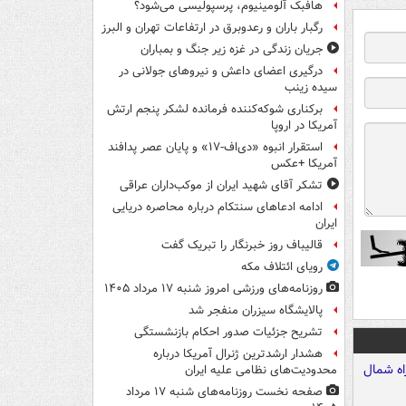
هافبک آلومینیوم، پرسپولیسی می‌شود؟
رگبار باران و رعدوبرق در ارتفاعات تهران و البرز
جریان زندگی در غزه زیر جنگ و بمباران
درگیری اعضای داعش و نیروهای جولانی در
سیده زینب
برکناری شوکه‌کننده فرمانده لشکر پنجم ارتش
آمریکا در اروپا
استقرار انبوه «دی‌اف‑۱۷» و پایان عصر پدافند
آمریکا +عکس
تشکر آقای شهید ایران از موکب‌داران عراقی
ادامه ادعاهای سنتکام درباره محاصره دریایی
ایران
قالیباف روز خبرنگار را تبریک گفت
رویای ائتلاف مکه
روزنامه‌های ورزشی امروز ‌شنبه ۱۷ مرداد ۱۴۰۵
پالایشگاه سیزران منفجر شد
تشریح جزئیات صدور احکام بازنشستگی
هشدار ارشدترین ژنرال آمریکا درباره
محدودیت‌های نظامی علیه ایران
صفحه نخست روزنامه‌های شنبه ۱۷ مرداد