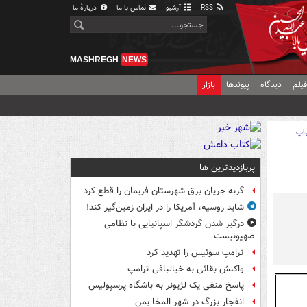
RSS
آرشیو
تماس با ما
دربارهٔ ما
MASHREGH
NEWS
یلم
دیدگاه
پیوندها
بازار
اپ
پربازدیدترین ها
گربه جریان برق شهرستان فریمان را قطع کرد
شاید روسیه، آمریکا را در ایران زمین‌گیر کند!
درگیر شدن گردشگر اسپانیایی با نظامی
صهیونیست
ترامپ سوئیس را تهدید کرد
واکنش بقائی به خیالبافی ترامپ
پاسخ منفی یک لژیونر به باشگاه پرسپولیس
انفجار بزرگ در شهر المخا یمن