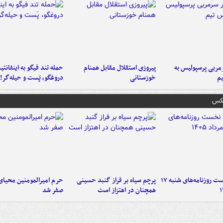
ربی پرسپولیس به
پیروزی استقلال مقابل همنام
حمله تند فیگو به اینفانتین
م
خوزستانی
دروغگو، پَست‌ و حیله‌گر!
عکس
صفحه نخست روزنامه‌های شنبه ۱۷
پرچم سیاه بر فراز گنبد حسینی
حرم امیرالمومنین محیای
همچنان در اهتزاز است
صفر شد