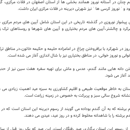
 چنان در آستانه نوروز همانند بخشی ها از استان اصفهان در فلات مرکزی، گ
ود و ˈ نوروز کرسی ها ˈ نیز شهرتی دیرینه در فلات مرکزی ایران داشت.
 پیشواز نوروزی در گذشته تاریخی در این استان شامل آیین های مردم مرکزی د
رکرد و چالشتر،آیین های مردم بختیاری و آیین های شهرها و روستاهای ترک زب
روز در شهرکرد با برافروختن چراغ در امامزاده حلیمه و حکیمه خاتون،در مناطق ترک
نی و نوروز خوانی، در مناطق بختیاری نیز با شال اندازی آغاز می شده است.
د آغاز می شود.
ستان به خاطر موقعیت طبیعی و اقلیم کشاورزی به سبزه عید اهمیت زیادی می د
نشانه شروع سالی سبز و پربرکت به خصوص در زمینه زراعت است.
 برشته که به آن گندم بوداده می گویند از رسوم دیرینه این استان است که در
م برشته را با شاهدانه مخلوط کرده و در روز عید، عیدی می دهند.
 از رسوم این استان برگزاری عید رفتگان است، این عید که یک روز قبل از سا