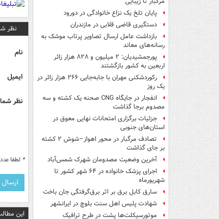
مرگبار تا زیبایی
پایان تلخ یک نزاع خانوادگی در دورود
دستگیری قاضی قلابی در مازندران
نظر شم
بازداشت عامل ارسال تصاویر پرتاب موشک به
رسانه‌های معاند
نام
پورجمشیدیان: ۲ میلیون و ۸۲۸ هزار زائر
اربعین به کشور بازگشتند
ایمیل
رکوردشکنی مهران با جابه‌جایی ۲۶۶ هزار زائر در
یک روز
انفجار در جایگاه CNG صحنه یک کشته و سه
نظر شما 
مصدوم برجا گذاشت
جزئیات برگزاری امتحانات نهایی معوق در
استان‌های جنوبی
تصادف مرگبار در محور اهواز–شوش ۲ کشته
بر جای گذاشت
*
لطفا عدد م
آخرین وضعیت مصدومان شهرک شمس‌آباد
اجرای پزشک خانواده در ۶۴ شهر کشور تا
شهریورماه
سارق کابل برق بر اثر برق‌گرفتگی جان باخت
شهادت پلیس اهل سنت بلوچ در ایرانشهر
این مطالب
موتورسیکلت‌ها پشت درِ طرح ترافیک