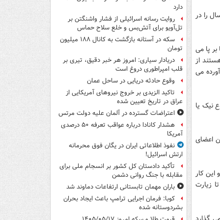
دارد
ال را در
روایت رسانه اسرائیلی از فشار واشنگتن بر
تل‌آویو برای آتش‌بس و خلع سلاح حماس
سکه در آستانه بازگشت به کانال ۱۸۸ میلیون
بر پا می
تومان
ستند از
دریادار سیاری: امروز هر خبر دقیق، تیری بر
قلب امپراطوری دروغ است
ورده می
وقوع حادثه دریایی در ساحل عمان
تاکید الزیدی بر خروج نیروهای آمریکایی از
عراق در تاریخ تعیین شده
ع نیک یا
اعتراضات گسترده در آلمان علیه دولت مرتس
هشدار کانادا درباره عواقب تعرفه ۵۰ درصدی
آمریکا
ن اعضای
نفوذ اطلاعاتی ایران در یگان فوق محرمانه
ارتش اسرائیل!
تأکید دادستان کل کشور بر انسجام ملی برای
 این کار
مقابله با جنگ روانی دشمن
ا زیارت
باران مهمان تابستانی ارتفاعات دماوند شد
کوبا: فرمان اجرایی ترامپ باعث ایجاد بحران
بشردوستانه شده
ی گذارد
قیمت طلا و سکه امروز ۱۴۰۵/۰۵/۱۷