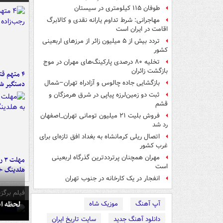
طوفان ۱۱۵ کیلومتری در سیستان
مهاجرانی: شرط تداوم یارانه نقدی و کالابرگ
اقامت در ایران است
تردد بیش از ۵ میلیون زائر از مرزهای اربعینی
کشور
تخلیه ۸۰ درصدی پارکینگ‌های مهران در موج
بازگشت زائران
۴ متهم ق
بازگشایی جاده چالوس و آزادراه تهران–شمال
دستگیر ش
ثبت دو زمین‌لرزه پیاپی در شرق هرمزگان و
قشم
فروش بلیت ۲۱ میلیون تومانی تهران_اصفهان
رد شد
اتصال ریلی کرمانشاه به بغداد افق تازه‌ای برای
غرب کشور
مهران همچنان پرترددترین گذرگاه اربعینی
مه
است
هلدینگ خ
انفجار در یک کارخانه در جنوب تهران
فیلم برگزی
لحظه انفجار جایگاه
آپ آهنگ
موزیک شاه
دانلود آهنگ جدید
سایت تاریخ ایران