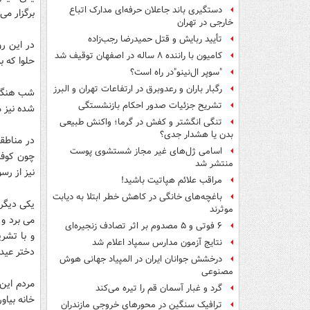
دستگیری باند جاعلان حرفه‌ای مدارک اتباع
برگزار می
خارجی در تهران
تأیید ربایش و قتل حمیدرضا رجب‌زاده
در این رو
کامیون با راننده ۸ ساله در اصفهان توقیف شد
حلوا که 
"سوپر ال‌نینو"در راه است؟
رگبار باران و رعدوبرق در ارتفاعات تهران و البرز
شب هنگام
تشریح جزئیات صدور احکام بازنشستگی
شده نیز 
تنگی انگشتر و کفش در گرما؛ واکنش طبیعی
بدن یا هشدار جدی؟
در مناطق
اسامی ژل‌های غیر مجاز شستشوی پوست
چون کوفت
منتشر شد
نیز از رس
مراقب علائم هپاتیت باشید!
باغچه‌های خانگی در کاهش خطر ابتلا به دیابت
یکی دیگر 
موثرند
می برد و 
۶ فوتی و ۵ مصدوم بر اثر تصادف زنجیره‌ای
و با تشر
نتایج آزمون مدارس سمپاد اعلام شد
دختر عید
درخشش جوانان ایران در المپیاد جهانی هوش
مصنوعی
مردم این 
گرد و غبار آسمان قم را تیره می‌کند
خانه بیاو
ترافیک سنگین در محورهای خروجی مازندران