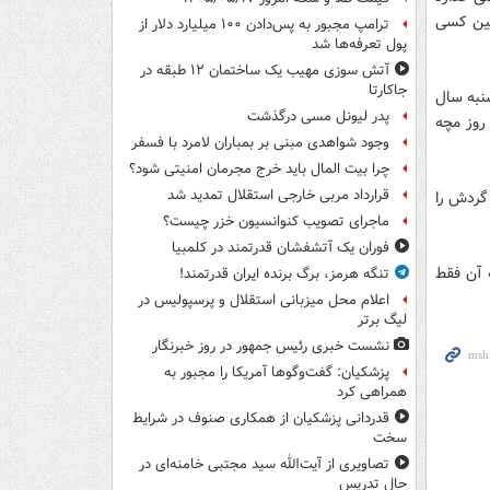
تین کسی
ترامپ مجبور به پس‌دادن ۱۰۰ میلیارد دلار از
پول تعرفه‌ها شد
آتش سوزی مهیب یک ساختمان ۱۲ طبقه در
جاکارتا
نبه سال
پدر لیونل مسی درگذشت
 روز مچه
وجود شواهدی مبنی بر بمباران لامرد با فسفر
چرا بیت المال باید خرج مجرمان امنیتی شود؟
قرارداد مربی خارجی استقلال تمدید شد
گردش را
ماجرای تصویب کنوانسیون خزر چیست؟
فوران یک آتشفشان قدرتمند در کلمبیا
ه آن فقط
تنگه هرمز، برگ برنده ایران قدرتمند!
اعلام محل میزبانی استقلال و پرسپولیس در
لیگ برتر
نشست خبری رئیس جمهور در روز خبرنگار
پزشکیان: گفت‌وگوها آمریکا را مجبور به
همراهی کرد
قدردانی پزشکیان از همکاری صنوف در شرایط
سخت
تصاویری از آیت‌الله سید مجتبی خامنه‌ای در
حال تدریس