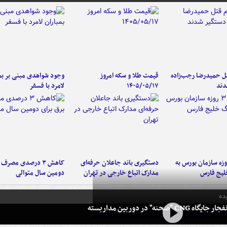
تل حمیدرضا رجب‌زاده
قیمت طلا و سکه امروز
وجود شواهدی مبنی بر بمب
دند
۱۴۰۵/۰۵/۱۷
لامرد با فسفر
لت ۳ روزه سازمان بورس به
دستگیری باند جاعلان حرفه‌ای
کاهش ۳ درصدی مصرف
لیج فارس
مدارک اتباع خارجی در تهران
دومین سال متوالی
ده
 CNG "صحنه" در دوربین مداربسته