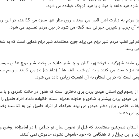
 شود عید علفه یا عرفا و یا عید کوچک خوانده می شود.
ز مردم به زیارت اهل قبور می روند و روی مزار آنها سبزه می گذارند، در این رو
به آن چرب و شیرین خیراتی هم گفته می شود در بین مردم تقسیم می شود.
 نیز اغلب مردم شیر برنج می پزند چون معتقدند شیر برنج غذایی است که به 
می رسد.
ی مانند شهرکرد ، فرخشهر، کیان و چالشتر علاوه بر پخت شیر برنج غذای مرسو
ه نیز درست می کنند و به آن شب ˈالف ها ˈ (علفات) نیز می گویند و رسم سم
ومی است که دراین استان به آن اهمیت زیادی داده می شود.
از رسوم این استان عیدی بردن برای دختری است که هنوز در حالت نامزدی و یا ع
این عیدی بردن بیشتر با شادی و هلهله همراه است، خانواده داماد افراد فامیل را 
یفات خاصی برای دختر عیدی می برند هرکدام از افراد فامیل نیز به تناسب وضع
ی می دهند.
استان همچنین معتقدند که قبل از تحویل سال نو چراغی را در امامزاده روشن و
رند و این چراغ را تا هنگامی که خود خاموش نشود، خاموش نمی کنند.