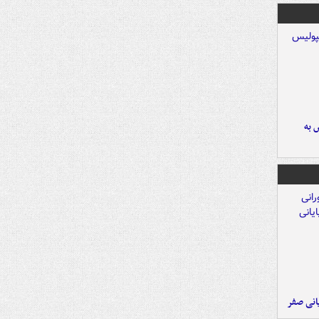
 به
یانی صفر