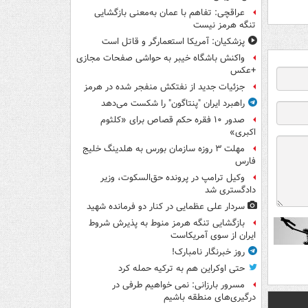
عراقچی: تفاهم با عمان به‌معنی بازگشایی
تنگه هرمز نیست
پزشکیان: آمریکا استعمارگر و قاتل است
واکنش باشگاه خیبر به حواشی صفحات مجازی
+عکس
جزئیات جدید از نفتکش منفجر شده در هرمز
راهبرد ایران "پنتاگون" را شکست می‌دهد
صدور ۱۰ فقره حکم قصاص برای «کلثوم
اکبری»
مهلت ۳ روزه سازمان بورس به هلدینگ خلیج
فارس
وکیل ترامپ در پرونده حق‌السکوت، وزیر
دادگستری شد
سردار علی عظمایی در کنار دو فرمانده شهید
بازگشایی تنگه هرمز منوط به پذیرش شروط
ایران از سوی آمریکاست
روز خبرنگار نامبارک!
حتی اوکراین هم به ترکیه حمله کرد
مسرور بارزانی: نمی خواهیم طرفی در
درگیری‌های منطقه باشیم