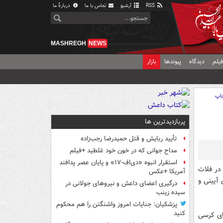
RSS
آرشیو
تماس با ما
دربارهٔ ما
MASHREGH
NEWS
یلم
دیدگاه
پیوندها
بازار
اپ
پربازدیدترین ها
تأیید ربایش و قتل حمیدرضا رجب‌زاده
مداح جوانی که در خون خود غلطید +فیلم
استقرار انبوه «دی‌اف‑۱۷» و پایان عصر پدافند
در فلات
آمریکا +عکس
آیینی و
درگیری اعضای داعش و نیروهای جولانی در
سیده زینب
پزشکیان: جنایات امروز واشنگتن را هم محکوم
کنید
ای کرسی