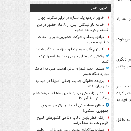
آخرین اخبار
خاویر باردم؛ یک ستاره در برابر سکوت جهان
ز معمولا
خدمه ناو لینکلن: پس از ۸ ماه حضور در دریا
خسته و درمانده‌ شدیم
توافق بغداد و شرکت «شورون» برای احداث
شخص فوت
خط لوله بصره
۴ متهم قتل حمیدرضا رجب‌زاده دستگیر شدند
ولایتی: نیروهای خارجی باید منطقه را ترک
م دیگری
کنند
نو پختن
هشدار دبیر شورای عالی امنیت ملی به امریکا
درباره تنگه هرمز
پرونده حقوقی جنایت جنگی آمریکا در میناب
قد به سر
به جریان افتاد
خبر کرده
ادعای زلنسکی درباره تامین ماهانه موشک‌های
رهگیر توسط آمریکا
 خود به
خطای محاسباتی آمریکا و برتری راهبردی
جمهوری اسلامی!
زنگ خطر پایان ذخایر دفاعی کشورهای خلیج
 به داخل
فارس هم به صدا درآمد
عمان: مذاکرات مثبت و سازنده با ایران ادامه