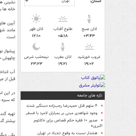
استان:
نشینی هم
خانه ها ب
آیین های
اذان صبح
طلوع آفتاب
اذان ظهر
مانند شه
۱۲:۱۰
۰۵:۱۸
۰۳:۴۳
است.
پیشواز نو
غروب خورشید
اذان مغرب
نیمه‌شب شرعی
چاووش خوا
۲۳:۲۳
۱۹:۲۱
۱۹:۰۲
قبل از عی
در این ا
تازه های جامعه
که سبزه 
۴ متهم قتل حمیدرضا رجب‌زاده دستگیر شدند
وجود شواهدی مبنی بر بمباران لامرد با فسفر
تهیه گندم
بیشتر گند
صدور ۱۰ فقره حکم قصاص برای «کلثوم
اکبری»
هشدار نسبت به وفوع تندباد در تهران
یکی دیگر