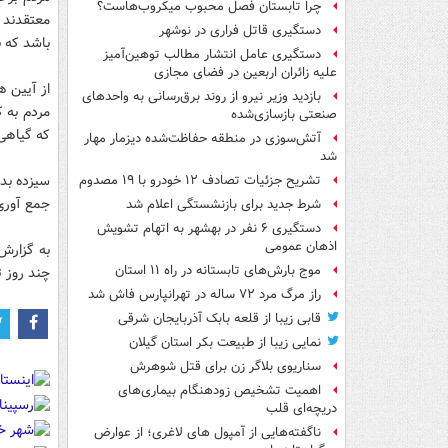
چرا تابستان فصل محبوب میکروب‌هاست؟
معتقدند 
دستگیری قاتل فراری در نوشهر
باشد که ب
دستگیری عامل انتشار مطالب توهین‌آمیز
علیه زائران اربعین در فضای مجازی
از آیین 
بازدید وزیر نیرو از روند برق‌رسانی به واحدهای
مردم به ک
صنعتی بازسازی‌شده
که گیاهی
آتش‌سوزی در منطقه حفاظت‌شده دیزمار مهار
شد
سیزده بد
تشریح جزئیات تصادف ۱۲ خودرو با ۱۹ مصدوم
جمع آوری 
شرط جدید برای بازنشستگی اعلام شد
دستگیری ۶ نفر در بهشهر به اتهام تشویش
اذهان عمومی
به گزارش 
موج بارش‌های تابستانه در راه ۱۱ استان
چند روز ت
راز مرگ مرد ۷۲ ساله در تهرانپارس فاش شد
قابی زیبا از قلعه بابک آذربایجان شرقی
نمایی زیبا از طبیعت بکر استان گیلان
سناریوی بلاگر زن برای قتل شوهرش
اهمیت تشخیص زودهنگام بیماری‌های
دریچه‌ای قلب
ناگفته‌هایی از آمپول های لاغری؛ از عوارض