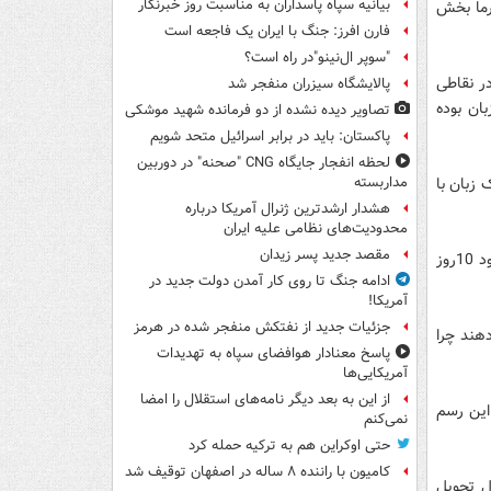
بیانیه سپاه پاسداران به مناسبت روز خبرنگار
رما بخش
فارن افرز: جنگ با ایران یک فاجعه است
"سوپر ال‌نینو"در راه است؟
ر نقاطی
پالایشگاه سیزران منفجر شد
ان بوده
تصاویر دیده‌ نشده از دو فرمانده شهید موشکی
پاکستان: باید در برابر اسرائیل متحد شویم
لحظه انفجار جایگاه CNG "صحنه" در دوربین
 زبان با
مداربسته
هشدار ارشدترین ژنرال آمریکا درباره
محدودیت‌های نظامی علیه ایران
مقصد جدید پسر زیدان
آب انداختن دانه هایی مانند گندم، عدس و ماش برای تهیه سفره هفت سین نیز از حدود ‎10روز
ادامه جنگ تا روی کار آمدن دولت جدید در
آمریکا!
جزئیات جدید از نفتکش منفجر شده در هرمز
هند چرا
پاسخ معنادار هوافضای سپاه به تهدیدات
آمریکایی‌ها
از این به بعد دیگر نامه‌های استقلال را امضا
 این رسم
نمی‌کنم
حتی اوکراین هم به ترکیه حمله کرد
کامیون با راننده ۸ ساله در اصفهان توقیف شد
ل تحویل