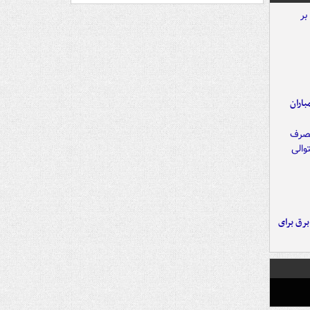
اران
 برق برای