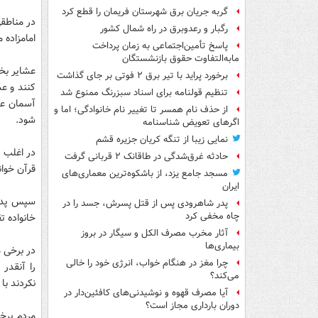
گربه جریان برق شهرستان فریمان را قطع کرد
در مناطقی
رگبار و رعدوبرق در راه شمال کشور
امامزاده 
پاسخ تأمین‌اجتماعی به زمان پرداخت
مابه‌التفاوت حقوق بازنشستگان
عشایر بخت
برخورد پراید با تیر برق ۲ فوتی بر جای گذاشت
کنند و ع
تنظیم قولنامه برای اسناد سبزرنگ ممنوع شد
آسمان عب
از حذف نام همسر تا تغییر نام خانوادگی؛ اما و
شود.
اگرهای تعویض شناسنامه
نمایی زیبا از تنگه کریان جزیره قشم
در اغلب ن
حادثه غرق‌شدگی در طاقانک ۲ قربانی گرفت
قرآن خوان
مسجد جامع یزد، از باشکوه‌ترین معماری‌های
ایران
سپس پدر 
پدر شاهرودی پس از قتل پسرش، جسد را در
چاه مخفی کرد
خانواده ت
آثار مخرب مصرف الکل و سیگار در بروز
بیماری‌ها
در برخی م
چرا مغز در هنگام خواب، انرژی خود را خالی
را آنقدر
می‌کند؟
نکردند با
آیا مصرف قهوه و نوشیدنی‌های کافئین‌دار در
دوران بارداری مجاز است؟
مردم برخ