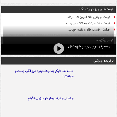
قیمت‌های روز در یک نگاه
قیمت جهانی طلا امروز ۱۵ مرداد
قیمت نفت برنت به ۷۹ دلار رسید
افزایش قیمت طلا و نقره جهانی
فیلم برگزیده
بوسه‌ پدر بر پای پسر شهیدش
برگزیده ورزشی
حمله تند فیگو به اینفانتینو: دروغگو، پَست‌ و
حیله‌گر!
جنجال جدید نیمار در برزیل +فیلم