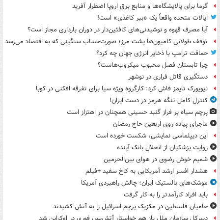
گرما برای پالایشگاه‌ها و منابع برق اروپا اضطرار آفرید
ایالات متحده واقعاً یک «ببر کاغذی» است!
آیا مصرف قهوه و نوشیدنی‌های کافئین‌دار در دوران بارداری مجاز است؟
توقف طولانی کامیون‌ها پشت مرز؛ صورت‌حساب سنگینی که به اقتصاد می‌رسد
حماقت ترامپ با ذخایر انرژی جهان چه کرد؟
چرا تابستان فصل محبوب میکروب‌هاست؟
دستگیری قاتل فراری در نوشهر
نیویورک تایمز فاش کرد: کارگروه ویژه سیا برای تفرقه افکنی در کوبا
کنترل کامل تنگه هرمز در دست ایران!
پرچم سیاه بر فراز گنبد حسینی همچنان در اهتزاز است
ماجرای پیاده روی اربعین حاج رمضان
این دیپلماسی نمایشی، شکست خورده است
روایت پزشکیان از انحلال بانک آینده
شمیم خوش رضوی در هوای بین‌الحرمین
هشدار افسر ارشد آمریکایی به کاخ سفید +فیلم
موشک‌های بالستیک ایران؛ چالش راهبردی آمریکا
باید افراد کارآمدتر را به کار گرفت
حامیان فلسطین در مکزیک پرچم اسرائیل را به آتش کشیدند
دبیرکل سازمان ملل باز هم خواستار آتش‌بس فوری در اوکراین شد