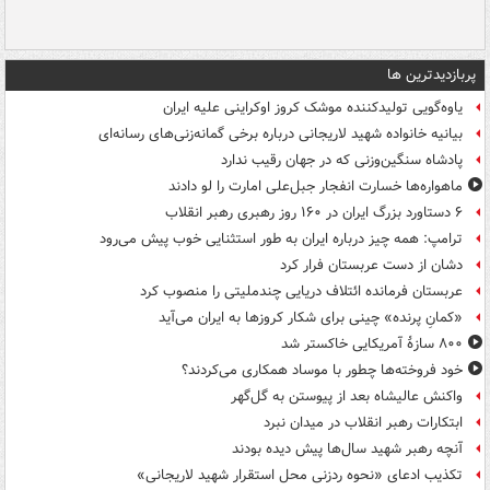
پربازدیدترین ها
یاوه‌گویی تولیدکننده موشک کروز اوکراینی علیه ایران
بیانیه خانواده شهید لاریجانی درباره برخی گمانه‌زنی‌های رسانه‌ای
پادشاه سنگین‌وزنی که در جهان رقیب ندارد
ماهواره‌ها خسارت انفجار جبل‌علی امارت را لو دادند
۶ دستاورد بزرگ ایران در ۱۶۰ روز رهبری رهبر انقلاب
ترامپ: همه چیز درباره ایران به طور استثنایی خوب پیش می‌رود
دشان از دست عربستان فرار کرد
عربستان فرمانده ائتلاف دریایی چندملیتی را منصوب کرد
«کمانِ پرنده» چینی برای شکار کروزها به ایران می‌آید
۸۰۰ سازۀ آمریکایی خاکستر شد
خود فروخته‌ها چطور با موساد همکاری می‌کردند؟
واکنش عالیشاه بعد از پیوستن به گل‌گهر
ابتکارات رهبر انقلاب در میدان نبرد
آنچه رهبر شهید سال‌ها پیش دیده بودند
تکذیب ادعای «نحوه ردزنی محل استقرار شهید لاریجانی»