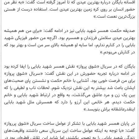
افسانه بایگان درباره بهترین عیدی که تا امروز گرفته است گفت: «به نظر من
حضور انسان بر روی کره زمین بهترین عیدی است. استفاده درست از هستی
بزرگ‌ترین نعمت است.»
صدیقه حکمت همسر شهید بابایی نیز در ادامه گفت: «برای من هم همیشه
بهترین عیدی سلامتی فرزندان و همسرم بود. اگرچه من حضور فیزیکی شهید
بابایی را در کنارم ندارم، اما سایه او همیشه بالای سر من است و بهتر بود که
در کنارش می‌بودم.»
بایگان که در سریال «شوق پرواز» نقش همسر شهید بابایی را ایفا کرده بود
در ادامه درباره تجربه حضورش در این نقش گفت: «سریال «شوق پرواز»
برای من فرصت خوبی بود. آشنایی با خانم حکمت و نشستن پای صحبت‌های
ایشان باعث شد بیشتر به این نقش نزدیک شوم. لحظات ناب و لطیفی را که
بین یک زن و مرد عاشق می‌گذشت، به واقع در ارتباط شهید بابایی و خانم
حکمت دیدم. هر خانمی این آرزو را دارد که همسرش مثل شهید بابایی
اینقدرعاشقانه براش بنویسد.»
در پایان همسر شهید بابایی با تشکر از عوامل ساخت سریال «شوق پررواز»
گفت: «با توجه به اینکه عوامل ساخت این سریال سعی داشتند واقیعت‌های
زندگی شهید بابایی را به تصویر بکشند، اما شاید این تلاش قطره‌ای بود در