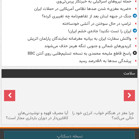
حمله نیروهای اسرائیلی به خبرنگار پرس‌تی‌وی
«ضربه مغزی» شدن صدها نظامی آمریکایی در حملات ایران
جنگ در جبهه لبنان بعد از تفاهم‌نامه چه تغییری کرده؟
ترامپ در حال سوختن در آتشی خودساخته
ایران را تست نکنید! جاده‌ی خشم ایران!
واکنش سفارت ایران به بیانیه مغرضانه نمایندگان پارلمان اتریش
کریدورهای شمالی و جنوبی تنگه هرمز حذف می‌شوند
پاسخ قاطع ملیحه محمدی به نسخه تسلیم‌طلبی روی آنتن BBC
پرشدگی سدها به ۵۸درصد رسید
سلامت
ت
چرا مغز در هنگام خواب، انرژی خود را
آیا مصرف قهوه و نوشیدنی‌های
چر
خالی می‌کند؟
کافئین‌دار در دوران بارداری مجاز است؟
می
نسخه دسکتاپ