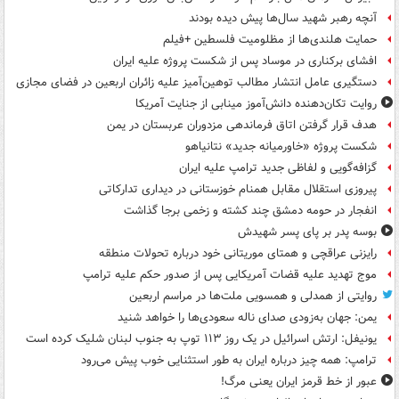
آنچه رهبر شهید سال‌ها پیش دیده بودند
حمایت هلندی‌ها از مظلومیت فلسطین +فیلم
افشای برکناری در موساد پس از شکست پروژه علیه ایران
دستگیری عامل انتشار مطالب توهین‌آمیز علیه زائران اربعین در فضای مجازی
روایت تکان‌دهنده دانش‌آموز مینابی از جنایت آمریکا
هدف قرار گرفتن اتاق‌ فرماندهی مزدوران عربستان در یمن
شکست پروژه «خاورمیانه جدید» نتانیاهو
گزافه‌گویی و لفاظی جدید ترامپ علیه ایران
پیروزی استقلال مقابل همنام خوزستانی در دیداری تدارکاتی
انفجار در حومه دمشق چند کشته و زخمی برجا گذاشت
بوسه‌ پدر بر پای پسر شهیدش
رایزنی عراقچی و همتای موریتانی خود درباره تحولات منطقه
موج تهدید علیه قضات آمریکایی پس از صدور حکم علیه ترامپ
روایتی از همدلی و همسویی ملت‌ها در مراسم اربعین
یمن: جهان به‌زودی صدای ناله سعودی‌ها را خواهد شنید
یونیفل: ارتش اسرائیل در یک روز ۱۱۳ توپ به جنوب لبنان شلیک کرده است
ترامپ: همه چیز درباره ایران به طور استثنایی خوب پیش می‌رود
عبور از خط قرمز ایران یعنی مرگ!