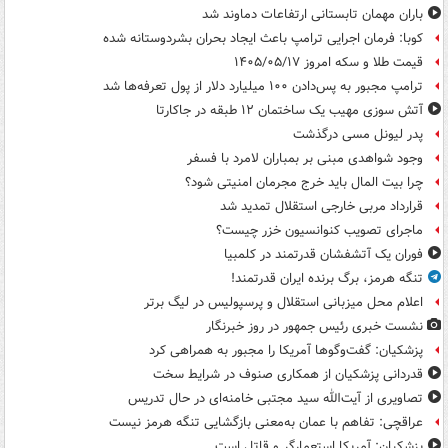
باران مهمان تابستانی ارتفاعات دماوند شد
کوبا: فرمان اجرایی ترامپ باعث ایجاد بحران بشردوستانه شده
قیمت طلا و سکه امروز ۱۴۰۵/۰۵/۱۷
ترامپ مجبور به پس‌دادن ۱۰۰ میلیارد دلار از پول تعرفه‌ها شد
آتش سوزی مهیب یک ساختمان ۱۲ طبقه در جاکارتا
پدر لیونل مسی درگذشت
وجود شواهدی مبنی بر بمباران لامرد با فسفر
چرا بیت المال باید خرج مجرمان امنیتی شود؟
قرارداد مربی خارجی استقلال تمدید شد
ماجرای تصویب کنوانسیون خزر چیست؟
فوران یک آتشفشان قدرتمند در کلمبیا
تنگه هرمز، برگ برنده ایران قدرتمند!
اعلام محل میزبانی استقلال و پرسپولیس در لیگ برتر
نشست خبری رئیس جمهور در روز خبرنگار
پزشکیان: گفت‌وگوها آمریکا را مجبور به همراهی کرد
قدردانی پزشکیان از همکاری صنوف در شرایط سخت
تصاویری از آیت‌الله سید مجتبی خامنه‌ای در حال تدریس
عراقچی: تفاهم با عمان به‌معنی بازگشایی تنگه هرمز نیست
پزشکیان: آمریکا استعمارگر و قاتل است