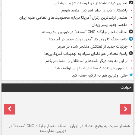
تصاویر دیده‌ نشده از دو فرمانده شهید موشکی
پاکستان: باید در برابر اسرائیل متحد شویم
هشدار ارشدترین ژنرال آمریکا درباره محدودیت‌های نظامی علیه ایران
مقصد جدید پسر زیدان
لحظه انفجار جایگاه CNG "صحنه" در دوربین مداربسته
ادامه جنگ تا روی کار آمدن دولت جدید در آمریکا!
جزئیات جدید از نفتکش منفجر شده در هرمز
پاسخ معنادار هوافضای سپاه به تهدیدات آمریکایی‌ها
از این به بعد دیگر نامه‌های استقلال را امضا نمی‌کنم
کامیون با راننده ۸ ساله در اصفهان توقیف شد
حتی اوکراین هم به ترکیه حمله کرد
حوادث
ای
هشدار نسبت به وفوع تندباد در تهران
لحظه انفجار جایگاه CNG "صحنه" در
دس
دوربین مداربسته
ات