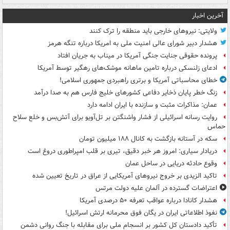
آخرین اخبار
ولایتی: نیروهای خارجی باید منطقه را ترک کنند
هشدار دبیر شورای عالی امنیت ملی به امریکا درباره تنگه هرمز
پرونده حقوقی جنایت جنگی آمریکا در میناب به جریان افتاد
ادعای زلنسکی درباره تامین ماهانه موشک‌های رهگیر توسط آمریکا
خطای محاسباتی آمریکا و برتری راهبردی جمهوری اسلامی!
زنگ خطر پایان ذخایر دفاعی کشورهای خلیج فارس هم به صدا درآمد
عمان: مذاکرات مثبت و سازنده با ایران ادامه دارد
روایت رسانه اسرائیلی از فشار واشنگتن بر تل‌آویو برای آتش‌بس و خلع سلاح
حماس
سکه در آستانه بازگشت به کانال ۱۸۸ میلیون تومان
دریادار سیاری: امروز هر خبر دقیق، تیری بر قلب امپراطوری دروغ است
وقوع حادثه دریایی در ساحل عمان
تاکید الزیدی بر خروج نیروهای آمریکایی از عراق در تاریخ تعیین شده
اعتراضات گسترده در آلمان علیه دولت مرتس
هشدار کانادا درباره عواقب تعرفه ۵۰ درصدی آمریکا
نفوذ اطلاعاتی ایران در یگان فوق محرمانه ارتش اسرائیل!
تأکید دادستان کل کشور بر انسجام ملی برای مقابله با جنگ روانی دشمن