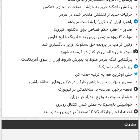
واکنش باشگاه خیبر به حواشی صفحات مجازی +عکس
جزئیات جدید از نفتکش منفجر شده در هرمز
راهبرد ایران "پنتاگون" را شکست می‌دهد
صدور ۱۰ فقره حکم قصاص برای «کلثوم اکبری»
مهلت ۳ روزه سازمان بورس به هلدینگ خلیج فارس
وکیل ترامپ در پرونده حق‌السکوت، وزیر دادگستری شد
سردار علی عظمایی در کنار دو فرمانده شهید
بازگشایی تنگه هرمز منوط به پذیرش شروط ایران از سوی آمریکاست
روز خبرنگار نامبارک!
حتی اوکراین هم به ترکیه حمله کرد
مسرور بارزانی: نمی خواهیم طرفی در درگیری‌های منطقه باشیم
لحظه برخورد صاعقه به ساختمانی در نیویورک
هشدار نسبت به وفوع تندباد در تهران
خوشبینی بارسلونا به عملی شدن انتقال رودری
لحظه انفجار جایگاه CNG "صحنه" در دوربین مداربسته
سلامت