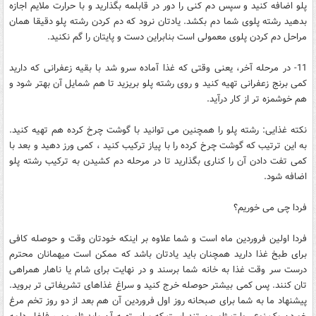
پلو اضافه کنید و سپس دم کنی را دور در قابلمه بگذارید و با حرارت ملایم اجازه
بدهید رشته پلوی شما دم بکشد. یادتان نرود که دم کردن رشته پلو دقیقا همان
مراحل دم کردن پلوی معمولی است بنابراین دست و پایتان را گم نکنید.
11- در مرحله آخر، یعنی وقتی که غذا آماده سرو شد با بقیه زعفرانی که دارید
کمی برنج زعفرانی تهیه کنید و روی رشته پلو بریزید تا هم شمایل آن بهتر شود و
هم خوشمزه تر از کار درآید.
نکته غذایی: رشته پلو را همچنین می توانید با گوشت چرخ کرده هم تهیه کنید.
به این ترتیب که گوشت چرخ کرده را با پیاز ترکیب کنید ، کمی ورز دهید و بعد با
کمی تفت دادن آن را کناری بگذارید تا در مرحله دم کشیدن به ترکیب رشته پلو
اضافه شود.
فردا چی می خوریم؟
فردا اولین فروردین ماه است و شما علاوه بر اینکه خودتان وقت و حوصله کافی
برای طبخ غذا دارید همچنان باید یادتان باشد که ممکن است میهمانان محترم
درست سر وقت غذا به خانه شما برسند و در نهایت برای شام یا ناهار همراهی
تان کنند. پس کمی بیشتر حوصله خرج کنید و سراغ غذاهای تشریفاتی تر بروید.
پیشنهاد ما به شما برای صبحانه روز اول فروردین آن هم بعد از دو روز تخم مرغ