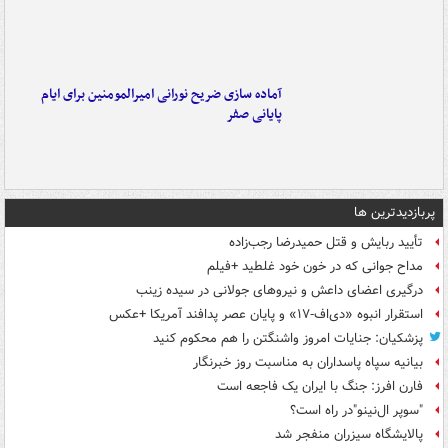
آماده سازی ضریح نورانی امیرالمومنین برای ایام
پایانی صفر
پربازدیدترین ها
تأیید ربایش و قتل حمیدرضا رجب‌زاده
مداح جوانی که در خون خود غلطید +فیلم
درگیری اعضای داعش و نیروهای جولانی در سیده زینب
استقرار انبوه «دی‌اف‑۱۷» و پایان عصر پدافند آمریکا +عکس
پزشکیان: جنایات امروز واشنگتن را هم محکوم کنید
بیانیه سپاه پاسداران به مناسبت روز خبرنگار
فارن افرز: جنگ با ایران یک فاجعه است
"سوپر ال‌نینو"در راه است؟
پالایشگاه سیزران منفجر شد