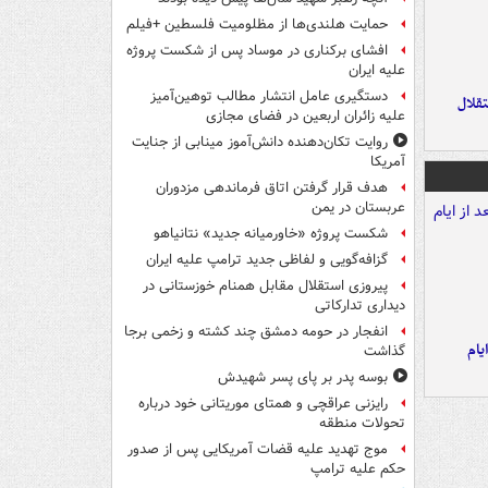
حمایت هلندی‌ها از مظلومیت فلسطین +فیلم
افشای برکناری در موساد پس از شکست پروژه
علیه ایران
دستگیری عامل انتشار مطالب توهین‌آمیز
تقلال
علیه زائران اربعین در فضای مجازی
روایت تکان‌دهنده دانش‌آموز مینابی از جنایت
آمریکا
هدف قرار گرفتن اتاق‌ فرماندهی مزدوران
عربستان در یمن
شکست پروژه «خاورمیانه جدید» نتانیاهو
گزافه‌گویی و لفاظی جدید ترامپ علیه ایران
پیروزی استقلال مقابل همنام خوزستانی در
دیداری تدارکاتی
انفجار در حومه دمشق چند کشته و زخمی برجا
یام
گذاشت
بوسه‌ پدر بر پای پسر شهیدش
رایزنی عراقچی و همتای موریتانی خود درباره
تحولات منطقه
موج تهدید علیه قضات آمریکایی پس از صدور
حکم علیه ترامپ