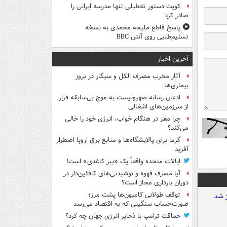
کویت دستور تعطیلی تنها مدرسه ایرانی را
صادر کرد
پاسخ قاطع ملیحه محمدی به نسخه
تسلیم‌طلبی روی آنتن BBC
آخرین اخبار
آثار مخرب مصرف الکل و سیگار در بروز
بیماری‌ها
اذعان رسانه صهیونیست به موج بی‌سابقه فرار
از سرزمین‌های اشغالی
چرا مغز در هنگام خواب، انرژی خود را خالی
می‌کند؟
گرما برای پالایشگاه‌ها و منابع برق اروپا اضطرار
آفرید
ایالات متحده واقعاً یک «ببر کاغذی» است!
آیا مصرف قهوه و نوشیدنی‌های کافئین‌دار در
دوران بارداری مجاز است؟
توقف طولانی کامیون‌ها پشت مرز؛
صورت‌حساب سنگینی که به اقتصاد می‌رسد
حماقت ترامپ با ذخایر انرژی جهان چه کرد؟