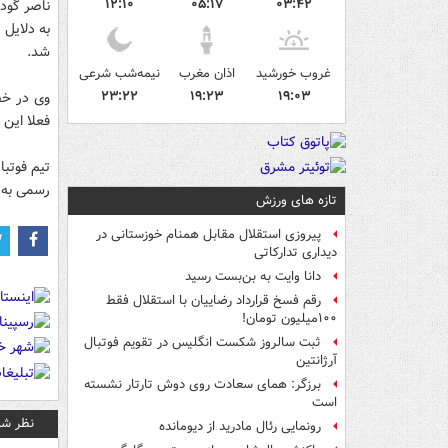
۱۲:۱۰
۰۵:۱۷
۰۳:۴۲
ناصر گودر
به دلایل
شد.
غروب خورشید
اذان مغرب
نیمه‌شب شرعی
۲۳:۲۲
۱۹:۲۳
۱۹:۰۳
وی در خص
فعلا این 4 هفته باقیمانده را تا پایان لیگ می‌گذرانیم تا در آینده سرمربی جدید تیم را اعلام کنیم.
رسمی به ل
تازه های ورزش
پیروزی استقلال مقابل همنام خوزستانی در
دیداری تدارکاتی
دانا وایت به بن‌بست رسید
رقم فسخ قرارداد رضاییان با استقلال فقط
۱۰۰میلیون تومان!
ثبت سالروز شکست انگلیس در تقویم فوتبال
آرژانتین
برزگر: همای سعادت روی دوش تارتار نشسته
است
نظر شم
رونمایی رئال مادرید از دیومانده