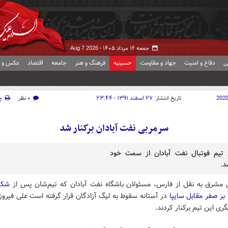
جمعه ۱۶ مرداد ۱۴۰۵ -
Aug 7 2026
ی
دفاع و امنیت
جهاد و مقاومت
حسینیه
فرهنگ و هنر
جامعه
اقتصاد
عکس و ف
202
تاریخ انتشار:
۲۷ اسفند ۱۳۹۱ - ۲۳:۴۴
۰ نظر
چ
سرمربی نفت آبادان برکنار شد
 تیم فوتبال نفت آبادان از سمت خود
د.
 مشرق به نقل از فارس، مسئولان باشگاه نفت آبادان که تیم‌شان پس از
شک
در آستانه سقوط به لیگ آزادگان قرار گرفته است علی فیروزی
گری این تیم برکنار کردند.