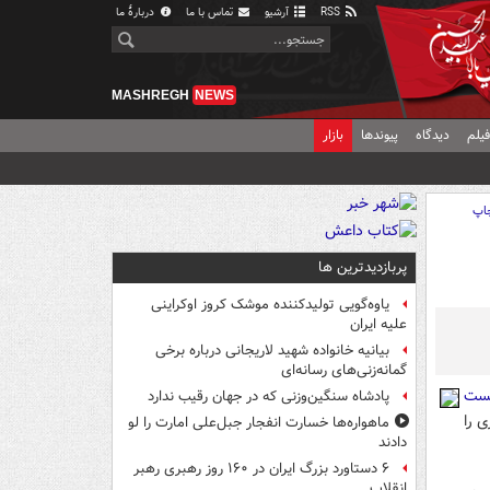
RSS
آرشیو
تماس با ما
دربارهٔ ما
MASHREGH
NEWS
یلم
دیدگاه
پیوندها
بازار
اپ
پربازدیدترین ها
یاوه‌گویی تولیدکننده موشک کروز اوکراینی
علیه ایران
بیانیه خانواده شهید لاریجانی درباره برخی
گمانه‌زنی‌های رسانه‌ای
ست
پادشاه سنگین‌وزنی که در جهان رقیب ندارد
 را
ماهواره‌ها خسارت انفجار جبل‌علی امارت را لو
دادند
۶ دستاورد بزرگ ایران در ۱۶۰ روز رهبری رهبر
انقلاب