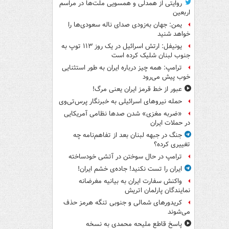
روایتی از همدلی و همسویی ملت‌ها در مراسم
اربعین
یمن: جهان به‌زودی صدای ناله سعودی‌ها را
خواهد شنید
یونیفل: ارتش اسرائیل در یک روز ۱۱۳ توپ به
جنوب لبنان شلیک کرده است
ترامپ: همه چیز درباره ایران به طور استثنایی
خوب پیش می‌رود
عبور از خط قرمز ایران یعنی مرگ!
حمله نیروهای اسرائیلی به خبرنگار پرس‌تی‌وی
«ضربه مغزی» شدن صدها نظامی آمریکایی
در حملات ایران
جنگ در جبهه لبنان بعد از تفاهم‌نامه چه
تغییری کرده؟
ترامپ در حال سوختن در آتشی خودساخته
ایران را تست نکنید! جاده‌ی خشم ایران!
واکنش سفارت ایران به بیانیه مغرضانه
نمایندگان پارلمان اتریش
کریدورهای شمالی و جنوبی تنگه هرمز حذف
می‌شوند
پاسخ قاطع ملیحه محمدی به نسخه