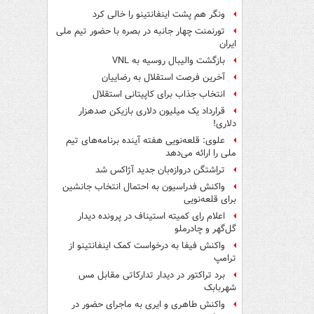
ونگر هم پشت اینفانتینو را خالی کرد
تورنمنت چهار جانبه در بصره با حضور تیم ملی
ایران
بازگشت والیبال روسیه به VNL
آخرین فرصت استقلال به رضاییان
انتخاب جذاب برای کاپیتانی استقلال
قرارداد یک میلیون دلاری بازیکن صدهزار
دلاری!
علوی: قلعه‌نویی هفته آینده برنامه‌های تیم
ملی را ارائه می‌دهد
تراِشتگن دروازه‌بان جدید آژاکس شد
واکنش فدراسیون به احتمال انتخاب جانشین
برای قلعه‌نویی
اعلام رای کمیته استیناف در پرونده دیدار
گل‌گهر و چادرملو
واکنش فیفا به درخواست کمک اینفانتینو از
ترامپ
برد تراکتور در دیدار تدارکاتی مقابل مس
شهربابک
واکنش طاهری و ایری به ماجرای حضور در