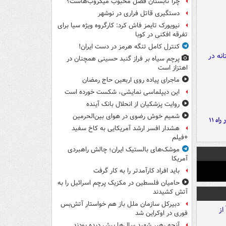
چرا تابستان فصل محبوب میکروب‌هاست؟
دستگیری قاتل فراری در نوشهر
نیویورک تایمز فاش کرد: کارگروه ویژه سیا برای
تفرقه افکنی در کوبا
کنترل کامل تنگه هرمز در دست ایران!
پرچم سیاه بر فراز گنبد حسینی همچنان در
اهتزاز است
ماجرای پیاده روی اربعین حاج رمضان
این دیپلماسی نمایشی، شکست خورده است
روایت پزشکیان از انحلال بانک آینده
شمیم خوش رضوی در هوای بین‌الحرمین
موج بارش‌های تابستانه در راه ۱۱
هشدار افسر ارشد آمریکایی به کاخ سفید
+فیلم
موشک‌های بالستیک ایران؛ چالش راهبردی
آمریکا
باید افراد کارآمدتر را به کار گرفت
حامیان فلسطین در مکزیک پرچم اسرائیل را به
آتش کشیدند
دبیرکل سازمان ملل باز هم خواستار آتش‌بس
فوری در اوکراین شد
آنچه رهبر شهید سال‌ها پیش دیده بودند