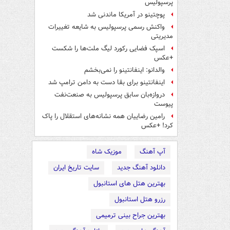
پرسپولیس
پوچتینو در آمریکا ماندنی شد
واکنش رسمی پرسپولیس به شایعه تغییرات
مدیریتی
اسپک فضایی رکورد لیگ ملت‌ها را شکست
+عکس
والدانو: اینفانتینو را نمی‌بخشم
اینفانتینو برای بقا دست به دامن ترامپ شد
دروازه‌بان سابق پرسپولیس به صنعت‌نفت
پیوست
رامین رضاییان همه نشانه‌های استقلال را پاک
کرد! +عکس
آپ آهنگ
موزیک شاه
دانلود آهنگ جدید
سایت تاریخ ایران
بهترین هتل های استانبول
رزرو هتل استانبول
بهترین جراح بینی ترمیمی