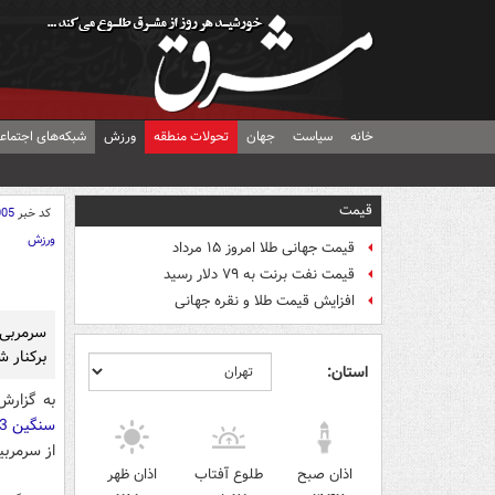
خانه
سیاست
جهان
تحولات منطقه
ورزش
شبکه‌های اجتماع
قیمت
کد خبر
005
ورزش
قیمت جهانی طلا امروز ۱۵ مرداد
قیمت نفت برنت به ۷۹ دلار رسید
افزایش قیمت طلا و نقره جهانی
سرمربی
برکنار ش
استان:
به گزارش
سنگین 3 بر صفر مقابل سایپا
از سرمربی
اذان صبح
طلوع آفتاب
اذان ظهر