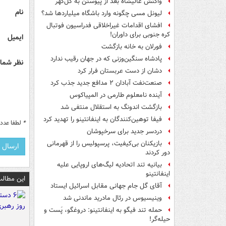
واکنش عالیشاه بعد از پیوستن به گل‌گهر
نام
لیونل مسی چگونه وارد باشگاه میلیاردها شد؟
افشای اقدامات غیراخلاقی فدراسیون فوتبال
کره جنوبی برای داوران!
ایمیل
فورلان به خانه بازگشت
پادشاه سنگین‌وزنی که در جهان رقیب ندارد
نظر شما 
دشان از دست عربستان فرار کرد
صنعت‌نفت آبادان ۲ مدافع جدید جذب کرد
آینده نامعلوم طارمی در المپیاکوس
بازگشت اندونگ به استقلال منتفی شد
فیفا توهین‌کنندگان به اینفانتینو را تهدید کرد
*
لطفا عدد م
دردسر جدید برای سرخپوشان
بازیکنان بی‌کیفیت، پرسپولیس را از قهرمانی
دور کردند
بیانیه تند اتحادیه لیگ‌های اروپایی علیه
اینفانتینو
این مطالب
آقای گل جام جهانی مقابل اسرائیل ایستاد
وینیسیوس در رئال مادرید ماندنی شد
حمله تند فیگو به اینفانتینو: دروغگو، پَست‌ و
حیله‌گر!