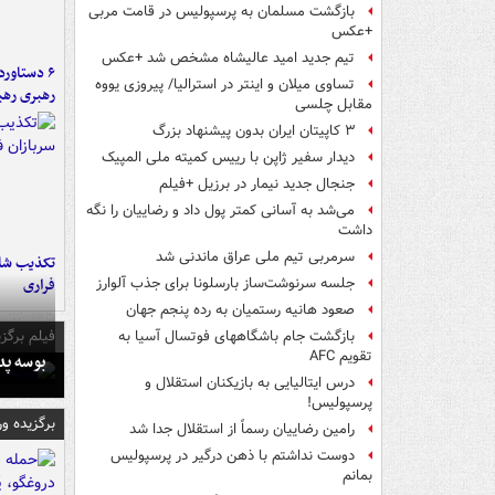
بازگشت مسلمان به پرسپولیس در قامت مربی
+عکس
تیم جدید امید عالیشاه مشخص شد +عکس
تساوی میلان و اینتر در استرالیا/ پیروزی یووه
رهبری رهب
مقابل چلسی
۳ کاپیتان ایران بدون پیشنهاد بزرگ
دیدار سفیر ژاپن با رییس کمیته ملی المپیک
جنجال جدید نیمار در برزیل +فیلم
می‌شد به آسانی کمتر پول داد و رضاییان را نگه
داشت
سرمربی تیم ملی عراق ماندنی شد
تکذیب شای
فراری
جلسه سرنوشت‌ساز بارسلونا برای جذب آلوارز
صعود هانیه رستمیان به رده پنجم جهان
فیلم برگزی
بازگشت جام باشگاههای فوتسال آسیا به
تقویم AFC
بوسه‌ پ
درس ایتالیایی‌ به بازیکنان استقلال و
پرسپولیس!
برگزیده و
رامین رضاییان رسماً از استقلال جدا شد
دوست نداشتم با ذهن درگیر در پرسپولیس
بمانم