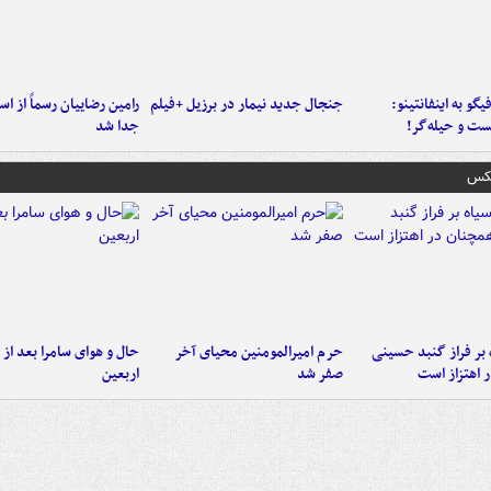
یگو به اینفانتینو:
جنجال جدید نیمار در برزیل +فیلم
رامین رضاییان رسماً از اس
ست‌ و حیله‌گر!
جدا شد
عکس
 بر فراز گنبد حسینی
حرم امیرالمومنین محیای آخر
حال و هوای سامرا بعد از ا
 اهتزاز است
صفر شد
اربعین