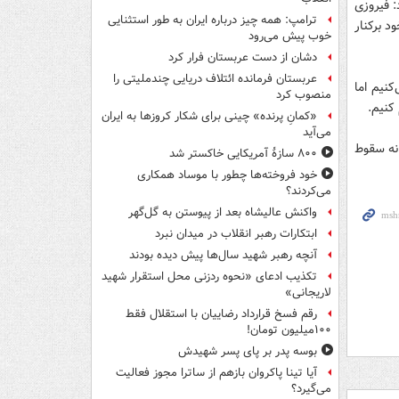
: فیروزی
ترامپ: همه چیز درباره ایران به طور استثنایی
 برکنار
خوب پیش می‌رود
دشان از دست عربستان فرار کرد
عربستان فرمانده ائتلاف دریایی چندملیتی را
نیم اما
منصوب کرد
«کمانِ پرنده» چینی برای شکار کروزها به ایران
می‌آید
در آستانه سقوط
۸۰۰ سازۀ آمریکایی خاکستر شد
خود فروخته‌ها چطور با موساد همکاری
می‌کردند؟
واکنش عالیشاه بعد از پیوستن به گل‌گهر
ابتکارات رهبر انقلاب در میدان نبرد
آنچه رهبر شهید سال‌ها پیش دیده بودند
تکذیب ادعای «نحوه ردزنی محل استقرار شهید
لاریجانی»
رقم فسخ قرارداد رضاییان با استقلال فقط
۱۰۰میلیون تومان!
بوسه‌ پدر بر پای پسر شهیدش
آیا تینا پاکروان بازهم از ساترا مجوز فعالیت
می‌گیرد؟