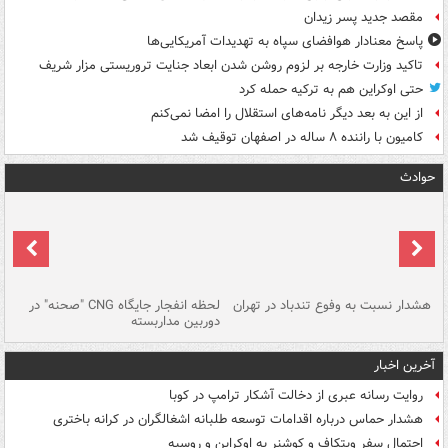
مقصد جدید پسر زیدان
پاسخ معنادار هوافضای سپاه به تهدیدات آمریکایی‌ها
تاکید وزارت خارجه بر لزوم روشن شدن ابعاد جنایت تروریستی مزار شریف
حتی اوکراین هم به ترکیه حمله کرد
از این به بعد دیگر نامه‌های استقلال را امضا نمی‌کنم
کامیون با راننده ۸ ساله در اصفهان توقیف شد
حوادث
ای
هشدار نسبت به وفوع تندباد در تهران
لحظه انفجار جایگاه CNG "صحنه" در
دس
دوربین مداربسته
ات
آخرین اخبار
روایت رسانه عبری از دخالت آشکار ترامپ در کوبا
هشدار حماس درباره اقدامات توسعه طلبانه اشغالگران در کرانه باختری
احتمال سفر ویتکاف و کوشنر به اوکراین و روسیه