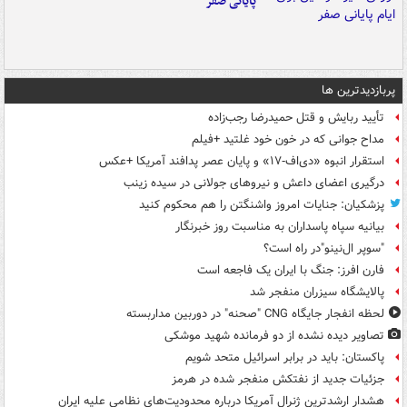
پایانی صفر
پربازدیدترین ها
تأیید ربایش و قتل حمیدرضا رجب‌زاده
مداح جوانی که در خون خود غلتید +فیلم
استقرار انبوه «دی‌اف‑۱۷» و پایان عصر پدافند آمریکا +عکس
درگیری اعضای داعش و نیروهای جولانی در سیده زینب
پزشکیان: جنایات امروز واشنگتن را هم محکوم کنید
بیانیه سپاه پاسداران به مناسبت روز خبرنگار
"سوپر ال‌نینو"در راه است؟
فارن افرز: جنگ با ایران یک فاجعه است
پالایشگاه سیزران منفجر شد
لحظه انفجار جایگاه CNG "صحنه" در دوربین مداربسته
تصاویر دیده‌ نشده از دو فرمانده شهید موشکی
پاکستان: باید در برابر اسرائیل متحد شویم
جزئیات جدید از نفتکش منفجر شده در هرمز
هشدار ارشدترین ژنرال آمریکا درباره محدودیت‌های نظامی علیه ایران