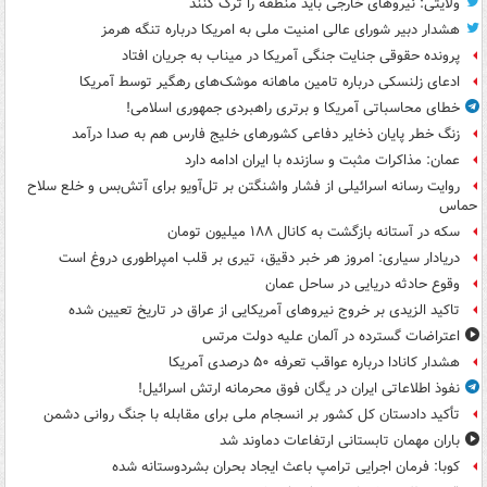
ولایتی: نیروهای خارجی باید منطقه را ترک کنند
هشدار دبیر شورای عالی امنیت ملی به امریکا درباره تنگه هرمز
پرونده حقوقی جنایت جنگی آمریکا در میناب به جریان افتاد
ادعای زلنسکی درباره تامین ماهانه موشک‌های رهگیر توسط آمریکا
خطای محاسباتی آمریکا و برتری راهبردی جمهوری اسلامی!
زنگ خطر پایان ذخایر دفاعی کشورهای خلیج فارس هم به صدا درآمد
عمان: مذاکرات مثبت و سازنده با ایران ادامه دارد
روایت رسانه اسرائیلی از فشار واشنگتن بر تل‌آویو برای آتش‌بس و خلع سلاح
حماس
سکه در آستانه بازگشت به کانال ۱۸۸ میلیون تومان
دریادار سیاری: امروز هر خبر دقیق، تیری بر قلب امپراطوری دروغ است
وقوع حادثه دریایی در ساحل عمان
تاکید الزیدی بر خروج نیروهای آمریکایی از عراق در تاریخ تعیین شده
اعتراضات گسترده در آلمان علیه دولت مرتس
هشدار کانادا درباره عواقب تعرفه ۵۰ درصدی آمریکا
نفوذ اطلاعاتی ایران در یگان فوق محرمانه ارتش اسرائیل!
تأکید دادستان کل کشور بر انسجام ملی برای مقابله با جنگ روانی دشمن
باران مهمان تابستانی ارتفاعات دماوند شد
کوبا: فرمان اجرایی ترامپ باعث ایجاد بحران بشردوستانه شده