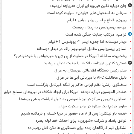
جان دوباره نگین فیروزه ای ایران «دریاچه ارومیه»
سرطان به استخوان‌های «بایدن» سرایت کرده است
پیروزی قاطع چلسی برابر میلان +فیلم
مهاجم پرسپولیس به پیکان پیوست
ترامپ، مرتکب جنایت جنگی شده است
دیدار دوستانه اما جدی؛ اینتر ۲- یوونتوس ۱ +فیلم
تساوی پرسپولیس مقابل الومینیوم اراک در دیدار دوستانه
پشت‌پرده مداخله آمریکا در حمایت از یِن ژاپن؛ خیرخواهی یا خودخواهی؟
همتی: کنترل ترازنامه بانک‌ها با جدیت دنبال می‌شود
سفر رئیس دستگاه اطلاعاتی عربستان به عراق
دلیل مخالفت AFC با میزبانی آبی‌ها در عراق
سخنگوی ارتش: نظم ایرانی حاکم بر تنگه غیرقابل بازگشت است
هشدار الموسوی درباره توطئه آمریکا برای ایجاد شکاف در نیروهای مسلح عراق
تعطیلی تدریجی مراکز دیالیز خصوصی به دلیل انباشت بدهی بیمه‌ها
خاویر باردم؛ یک ستاره در برابر سکوت جهان
خدمه ناو لینکلن: پس از ۸ ماه حضور در دریا خسته و درمانده‌ شدیم
توافق بغداد و شرکت «شورون» برای احداث خط لوله بصره
تشکیل تیم کارآگاهان زبده برای دستگیری عاملان قتل رجب‌زاده