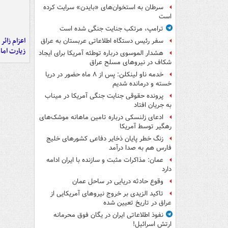
سرطان به استخوان‌های «بایدن» سرایت کرده
است
ترامپ، مرتکب جنایت جنگی شده است
اعزام زائر 
سفر رئیس دستگاه اطلاعاتی عربستان به عراق
زیارت اما
هشدار الموسوی درباره توطئه آمریکا برای ایجاد
شکاف در نیروهای مسلح عراق
خدمه ناو لینکلن: پس از ۸ ماه حضور در دریا
خسته و درمانده‌ شدیم
پرونده حقوقی جنایت جنگی آمریکا در میناب
به جریان افتاد
ادعای زلنسکی درباره تامین ماهانه موشک‌های
رهگیر توسط آمریکا
زنگ خطر پایان ذخایر دفاعی کشورهای خلیج
فارس هم به صدا درآمد
عمان: مذاکرات مثبت و سازنده با ایران ادامه
دارد
وقوع حادثه دریایی در ساحل عمان
تاکید الزیدی بر خروج نیروهای آمریکایی از
عراق در تاریخ تعیین شده
نفوذ اطلاعاتی ایران در یگان فوق محرمانه
ارتش اسرائیل!