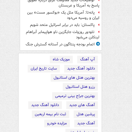
توضیحات جدید مقاومت عراق درباره تعویق
پاسخ به آمریکا و عربستان
پانه‌تا: آمریکا مثل یک «بوکسور مست» بین
ایران و روسیه می‌دود
پاکستان: باید در برابر اسرائیل متحد شویم
تئودور روزولت جایگزین ناو هواپیمابر آبراهام
لینکلن می‌شود
اتمام بودجه پنتاگون در آستانه گسترش جنگ
آپ آهنگ
موزیک شاه
دانلود آهنگ جدید
سایت تاریخ ایران
بهترین هتل های استانبول
رزرو هتل استانبول
بهترین جراح بینی ترمیمی
آهنگ های جدید
دانلود آهنگ جدید
پرشین هتل
ثبت نام بیمه اربعین
آهنگ جدید
مزایده خودرو