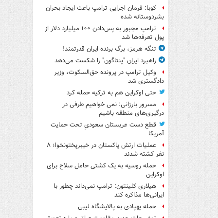
کوبا: فرمان اجرایی ترامپ باعث ایجاد بحران
بشردوستانه شده
ترامپ مجبور به پس‌دادن ۱۰۰ میلیارد دلار از
پول تعرفه‌ها شد
تنگه هرمز، برگ برنده ایران قدرتمند!
راهبرد ایران "پنتاگون" را شکست می‌دهد
وکیل ترامپ در پرونده حق‌السکوت، وزیر
دادگستری شد
حتی اوکراین هم به ترکیه حمله کرد
مسرور بارزانی: نمی خواهیم طرفی در
درگیری‌های منطقه باشیم
قطع دست عربستان سعودیِ تحت حمایت
آمریکا
عملیات ارتش پاکستان در خیبرپختونخوا؛ ۸
نفر کشته شدند
حمله روسیه به یک کشتی حامل سلاح برای
اوکراین
هیلاری کلینتون: ترامپ نمی‌داند چطور با
ایرانی‌ها مذاکره کند
حمله پهپادی به پالایشگاه لیبی