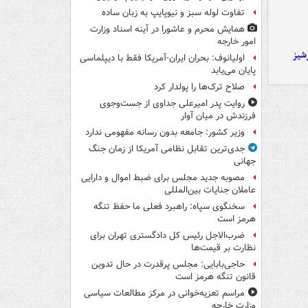
تفاوت لوله سبز و نیوپایپ به زبان ساده
همایش محرم و عاشورا در آینه اسناد وزارت
امور خارجه
شیز
اولیانوف: بحران ایران-آمریکا فقط با دیپلماسی
پایان می‌یابد
صلاح ترک‌ها را پولدار کرد
روایت پدر امیرعلی جداوی از جست‌وجوی
فرزندش در میان آوار
وزیر کشور: جامعه بدون رسانه مفهومی ندارد
جدی‌ترین تقابل نظامی آمریکا از زمان جنگ
جهانی
مصوبه جدید مجلس برای ضبط اموال و دارایی
عاملان جنایات بین‌المللی
سخنگوی سپاه: راهبرد فعلی ما حفظ تنگه
هرمز است
ضرب‌الاجل رئیس کل دادگستری تهران برای
نظارت بر قیمت‌ها
حاجی‌بابایی: مجلس پرقدرت در حال تدوین
قانون تنگه هرمز است
مراسم تعزیه‌خوانی در مرکز مطالعات سیاسی
وزارت خارجه