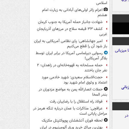
اسلامی
اعزام زائر اولی‌های آبادانی به زیارت امام
هشتم
شهادت جانباز حمله آمریکا به جنوب کرمان
کشف ۳۳ قبضه سلاح در مرزهای آذربایجان
غربی
امیر جهانشاهی: پای نظامی آمریکایی به ایران
باز شود آن را قطع می‌کنیم
رسوایی دیپلماسی آمریکا در برابر ایران توسط
بلاگر آمریکایی!
حمله مسلحانه به قهوه‌خانه‌ای در زاهدان؛ ۲
نفر جان باختند
حجت‌الاسلام سعیدی: شهید خادمی مورد
اعتماد و وثوق امام شهید بود
A با میزبانی
حملات انصارالله یمن به مواضع مزدوران در
بندر المخا
فولاد راه استقلال را با رضاییان رفت
عراقچی: مذاکرات با عمان درباره تنگه هرمز در
مراحل پایانی است
لحظه فوران آتشفشان پوپوکتپتل مکزیک
بهترین مراکز خرید ورق آلومینیوم در ایران