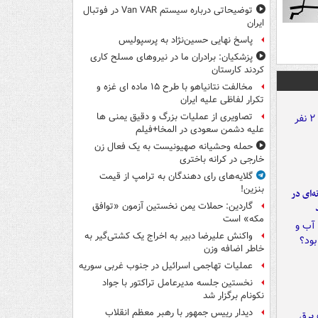
توضیحاتی درباره سیستم Van VAR در فوتبال
ایران
پاسخ نهایی حسین‌نژاد به پرسپولیس
پزشکیان: برادران ما در نیروهای مسلح کاری
کردند کارستان
مخالفت نتانیاهو با طرح ۱۵ ماده ای غزه و
تکرار لفاظی علیه ایران
تصاویری از عملیات بزرگ و دقیق یمنی ها
علیه دشمن سعودی در المخا+فیلم
حمله وحشیانه صهیونیست به یک فعال زن
خارجی در کرانه باختری
گلایه‌های رای دهندگان به ترامپ از قیمت
بنزین!
ه‌ای در
گاردین: حملات یمن نخستین آزمون «توافق
مکه» است
واکنش علیرضا دبیر به اخراج یک کشتی‌گیر به
خاطر اضافه وزن
عملیات تهاجمی اسرائیل در جنوب غربی سوریه
نخستین جلسه مدیرعامل تراکتور با جواد
نکونام برگزار شد
دیدار رییس جمهور با رهبر معظم انقلاب
 برق