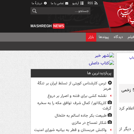
RSS
آرشیو
تماس با ما
دربارهٔ ما
MASHREGH
NEWS
یلم
دیدگاه
پیوندها
بازار
اپ
پربازدیدترین ها
ترس کارشناس کویتی از تسلط ایران بر تنگۀ
هرمز
آمار تلفات سه انفجار امروز نزدیک وزارت دادگستری در بغداد به 25 کشته و بیش از 50 زخمی
نقشه کشی برای فتنه و اصرار بر دروغ
کاریکاتور/ کمال شرف توافق مکه را به سخره
علام کرد
گرفت
طبیعت بکر جاده اسالم به خلخال
شکار تمساح در مالزی
می و چهار نفر دیگر از
واکنش عربستان و قطر به بیانیه شورای امنیت