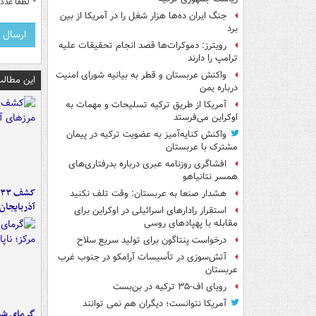
*
لطفا عدد م
جنگ ایران ده‌ها هزار شغل را در آمریکا از بین
برد
رویترز: دموکرات‌ها قصد انجام تحقیقات علیه
ترامپ را دارند
واکنش عربستان و قطر به بیانیه شورای امنیت
این مطالب
درباره یمن
آمریکا از طریق ترکیه تسلیحات و مهمات به
اوکراین می‌فرستد
واکنش کنایه‌آمیز به عضویت ترکیه در پیمان
مشترک با عربستان
افشاگری روزنامه عبری درباره بدرفتاری‌های
همسر نتانیاهو
هشدار صنعا به عربستان: وقت تلف نکنید
آذربایجان
استقرار رادارهای اسرائیلی در اوکراین برای
مقابله با پهپادهای روسی
درخواست پنتاگون برای تولید سریع سلاح
آتش‌سوزی در تأسیسات آرامکو در جنوب غرب
عربستان
رویای اف-۳۵ ترکیه در بن‌بست
آمریکا نتوانست؛ دیگران هم نمی توانند
گرمای شدی