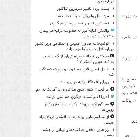
درباره یمن
پشت پرده تغییر سرمربی تراکتور
ه وزارت
مرد سال والیبال آسیا انتخاب شد
نخستین تصویر مسی بعد از مرگ پدر
واکنش کنایه‌آمیز به عضویت ترکیه در پیمان
مشترک با عربستان
له 17 نیروی امنیتی عراق زخمی
توضیحات معاون امنیتی و انتظامی وزیر کشور
درباره قتل حمیدرضا رجب زاده
سرکشی فرمانده سپاه تهران از گردان‌های
. وزارت
پدافند هوایی لشکر ۲۷
عامل اصلی قتل حمیدرضا رجب‌زاده دستگیر
شد
مسلح با
رویای اف-۳۵ ترکیه در بن‌بست
 خودروی
عراقچی: اکنون هیچ مذاکره‌ای با آمریکا نداریم
ت، وارد
آمریکا نتوانست؛ دیگران هم نمی توانند
ن پرتاب
سرنگون‌کردن پهپاد اوکراینی با آتش رگبار
روس‌ها
از مظلوم‌نمایی براندازها تا افشای دروغ مراد
ند.
ویسی
راز عبور مخفی جنگنده‌های ایرانی از چشم
دشمن