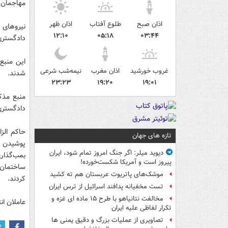
مهاجمان 
اذان صبح
طلوع آفتاب
اذان ظهر
نیروهای 
۱۲:۱۰
۰۵:۱۸
۰۳:۴۴
دادگستری 
غروب خورشید
اذان مغرب
نیمه‌شب شرعی
شدند.
۲۳:۲۳
۱۹:۲۰
۱۹:۰۱
منبع مذک
دادگستری 
حاکم الز
تازه های جهان
پوشیدن ل
دیوید میلر: اگر جنگ امروز تمام شود، ایران
بمب‌گذار
پیروز است و آمریکا شکست‌خورده!
ساختمان 
موشک‌های پاتریوت عربستان هم ته‌ کشید
کردند.
تست مخفیانه پدافند اسرائیل از ترس ایران
مخالفت نتانیاهو با طرح ۱۵ ماده ای غزه و
عاملان ا
تکرار لفاظی علیه ایران
تصاویری از عملیات بزرگ و دقیق یمنی ها