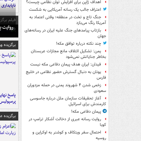
اهداف ژاپن برای افزایش توان نظامی چیست؟
ناپایداری 
اعتراف جالب یک رسانه آمریکایی به شکست
جنگ تاج و تخت در منطقه؛ وقتی اعتماد به
فیلم برگزی
آمریکا رنگ می‌بازد
روایت پ
بازتاب پیامدهای جنگ علیه ایران در رسانه‌های
جهان
چند نکته درباره توافق مکه!
برگزیده و
یمن: تشکیل ائتلاف مانع مجازات عربستان
بخاطر جنایاتش نمی‌شود
فیدان: ایران هدف پیمان دفاعی مکه نیست
یونان به دنبال گسترش حضور نظامی در خلیج
فارس
زخمی شدن ۴ شهروند یمنی در حمله مزدوران
سعودی
پاسخ نهایی
آغاز تحقیقات سازمان ملل درباره جاسوسی
پرسپولیس
کارمندش برای اسرائیل
پیمان دفاعی مکه!
برگزیده 
روایت رسانه عبری از دخالت آشکار ترامپ در
کوبا
احتمال سفر ویتکاف و کوشنر به اوکراین و
روسیه