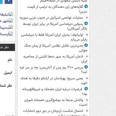
علیه دشمن سعودی در المخا+فیلم
گلایه‌های رای دهندگان به ترامپ از قیمت
بنزین!
عملیات تهاجمی اسرائیل در جنوب غربی سوریه
رسوایی دیپلماسی آمریکا در برابر ایران توسط
بلاگر آمریکایی!
اولیانوف: بحران ایران-آمریکا فقط با دیپلماسی
پایان می‌یابد
جدی‌ترین تقابل نظامی آمریکا از زمان جنگ
نظر شم
جهانی
اذعان آمریکا به عبور ده‌ها کشتی از محاصره
نام
ایران
بررسی ۳۰۰ روز پس از آتش‌بس: چه بر سر غزه
آمد؟
ایمیل
یحیی سریع: پهپادمان در آرامکو دقیقا به هدف
خورد
نظر شما 
فرضیات درباره ایران مضحک و غیرواقع‌بینانه
بود!
واکنش صنعا به موضع‌گیری خصمانه شورای
امنیت
احتمال شکست اردوغان در دور دوم انتخابات
ریاست جمهوری ترکیه