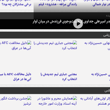
در نوار شمالی
رانندگی مراغه - هشترود+ فیلم
برخی مشترکان چه بود؟
ده
در امیرعلی جداوی از جست‌وجوی فرزندش در میان آوار
رزشی
 حسین‌نژاد به
مجتبی جباری تیم جدیدش را
دلیل مخالفت FC
انتخاب کرد
آبی‌ها در عراق
عکس