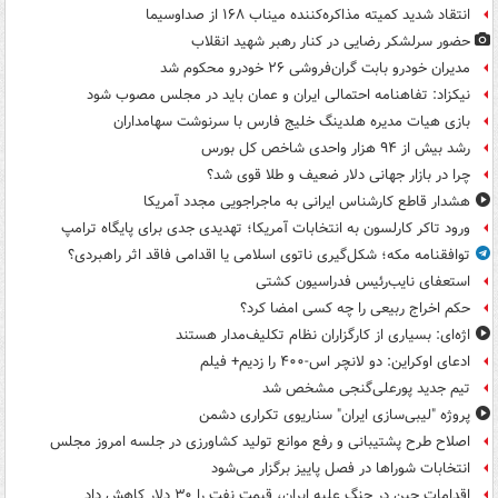
انتقاد شدید کمیته مذاکره‌کننده میناب ۱۶۸ از صداوسیما
حضور سرلشکر رضایی در کنار رهبر شهید انقلاب
مدیران خودرو بابت گران‌فروشی ۲۶ خودرو محکوم شد
نیکزاد: تفاهنامه احتمالی ایران و عمان باید در مجلس مصوب شود
بازی هیات مدیره هلدینگ خلیج فارس با سرنوشت سهامداران
رشد بیش از ۹۴ هزار واحدی شاخص کل بورس
چرا در بازار جهانی دلار ضعیف و طلا قوی شد؟
هشدار قاطع کارشناس ایرانی به ماجراجویی مجدد آمریکا
ورود تاکر کارلسون به انتخابات آمریکا؛ تهدیدی جدی برای پایگاه ترامپ
توافقنامه مکه؛ شکل‌گیری ناتوی اسلامی یا اقدامی فاقد اثر راهبردی؟
استعفای نایب‌رئیس فدراسیون کشتی
حکم اخراج ربیعی را چه کسی امضا کرد؟
اژه‌ای: بسیاری از کارگزاران نظام تکلیف‌مدار هستند
ادعای اوکراین: دو لانچر اس-۴۰۰ را زدیم+ فیلم
تیم جدید پورعلی‌گنجی مشخص شد
پروژه "لیبی‌سازی ایران" سناریوی تکراری دشمن
اصلاح طرح پشتیبانی و رفع موانع تولید کشاورزی در جلسه امروز مجلس
انتخابات شوراها در فصل پاییز برگزار می‌شود
اقدامات چین در جنگ علیه ایران، قیمت نفت را ۳۰ دلار کاهش داد