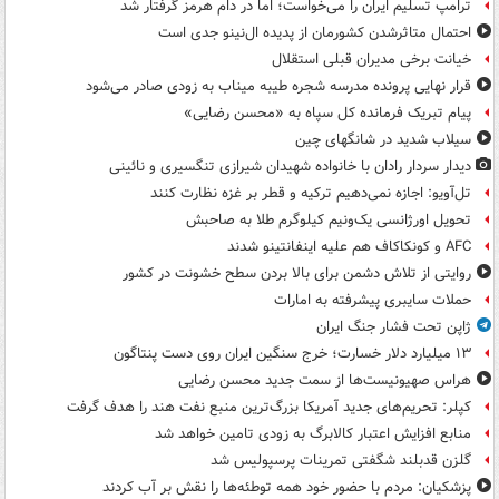
ترامپ تسلیم ایران را می‌خواست؛ اما در دام هرمز گرفتار شد
احتمال متاثرشدن کشورمان از پدیده ال‌نینو جدی است
خیانت برخی مدیران قبلی استقلال
قرار نهایی پرونده مدرسه شجره طیبه میناب به زودی صادر می‌شود
پیام تبریک فرمانده کل سپاه به «محسن رضایی»
سیلاب شدید در شانگهای چین
دیدار سردار رادان با خانواده‌ شهیدان شیرازی تنگسیری و نائینی
تل‌آویو: اجازه نمی‌دهیم ترکیه و قطر بر غزه نظارت کنند
تحویل اورژانسی یک‌ونیم کیلوگرم طلا به صاحبش
AFC و کونکاکاف هم علیه اینفانتینو شدند
روایتی از تلاش دشمن برای بالا بردن سطح خشونت در کشور
حملات سایبری پیشرفته به امارات
ژاپن تحت فشار جنگ ایران
۱۳ میلیارد دلار خسارت؛ خرج سنگین ایران روی دست پنتاگون
هراس صهیونیست‌ها از سمت جدید محسن رضایی
کپلر: تحریم‌های جدید آمریکا بزرگ‌ترین منبع نفت هند را هدف گرفت
منابع افزایش اعتبار کالابرگ به زودی تامین خواهد شد
گلزن قدبلند شگفتی تمرینات پرسپولیس شد
پزشکیان: مردم با حضور خود همه توطئه‌ها را نقش بر آب کردند