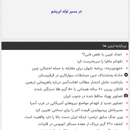
در مسیر تولد ابریشم
پربازدیدترین ها
امداد غیبی یا نقص فنی!؟
نکونام مافیا را سربه‌نیست کرد
«جهنم‌دره»؛ برنامه تایوان برای مقابله با حمله احتمالی چین
حادثه وحشتناک حین مسابقات سوارکاری در قرقیزستان
بازداشت عامل انتشار مطالب اهانت‌آمیز درباره راهپیمایی اربعین
قاتلان پیرزن ۷۰ ساله همدانی با ۵۰ گرم طلا دستگیر شدند
تصاویر پهپاد ساقط شده در جنوب ایران
تصاویر جدید از انهدام مواضع نیروهای آمریکایی در غرب آسیا
مدیرعامل پرسپولیس قیمت آخر را برای نساجی تعیین کرد
وزیر جنگ سابق ترامپ: اینکه ایران دست بالا را دارد واقعیت است
کشف ۳۱۰ گرم تریاک از معده مسافر اتوبوس در قاینات