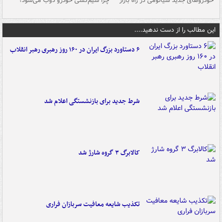
خودروهای جدید شیائومی در راه بازار
چرا سیم‌کشی خودرو ذوب می‌شود؟
شو
این مطالب را از دست ندهید....
۶ دستاورد بزرگ ایران در ۱۶۰ روز رهبری رهبر انقلاب
شرط جدید برای بازنشستگی اعلام شد
کالابرگ ۳ گروه شارژ شد
تکذیب شایعه معافیت سربازان فراری