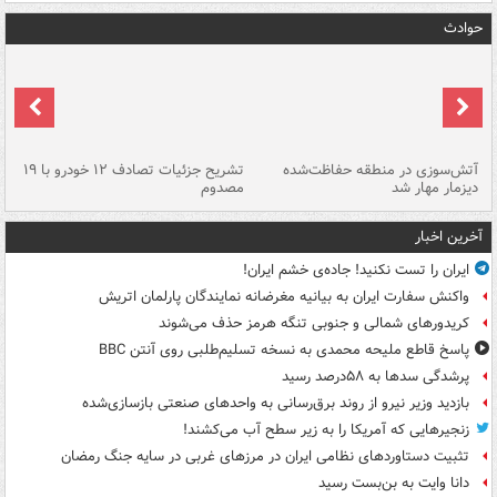
حوادث
تصادف مرگبار در محور اهواز–شوش ۲
آتش‌سوزی در منطقه حفاظت‌شده
تشریح جزئیات تصادف ۱۲ خودرو با ۱۹
پا
دیزمار مهار شد
مصدوم
آخرین اخبار
ایران را تست نکنید! جاده‌ی خشم ایران!
واکنش سفارت ایران به بیانیه مغرضانه نمایندگان پارلمان اتریش
کریدورهای شمالی و جنوبی تنگه هرمز حذف می‌شوند
پاسخ قاطع ملیحه محمدی به نسخه تسلیم‌طلبی روی آنتن BBC
پرشدگی سدها به ۵۸درصد رسید
بازدید وزیر نیرو از روند برق‌رسانی به واحدهای صنعتی بازسازی‌شده
زنجیرهایی که آمریکا را به زیر سطح آب می‌کشند!
تثبیت دستاوردهای نظامی ایران در مرزهای غربی در سایه جنگ رمضان
دانا وایت به بن‌بست رسید