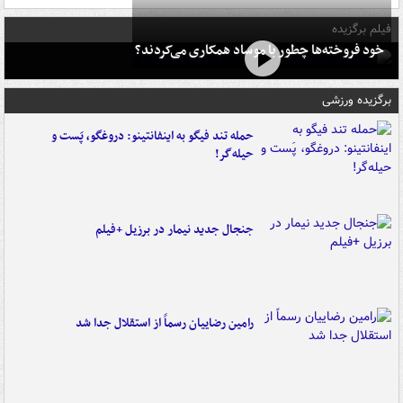
فیلم برگزیده
خود فروخته‌ها چطور با موساد همکاری می‌کردند؟
برگزیده ورزشی
حمله تند فیگو به اینفانتینو: دروغگو، پَست‌ و
حیله‌گر!
جنجال جدید نیمار در برزیل +فیلم
رامین رضاییان رسماً از استقلال جدا شد