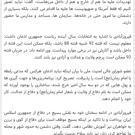
تهدیدات علیه ما هم از خارج و هم از داخل مرزهاست، گفت: نباید تصور
کنیم که فقط آمریکا و صهیونیست ها علیه ما اقدام می کنند، بلکه بسیاری از
دشمنان ما امروز حتی در خانه‌ها، سازمان ها، مساجد و مدارس ما حضور
دارند.
فیروزآبادی با اشاره به انتخابات سال آینده ریاست جمهوری اذعان داشت:
معلوم نیست که فتنه 92 شبیه فتنه 88 باشد، بلکه ممکن است این فتنه از
داخل باشد و آثارش نیز در برخی موارد پیداست. وی ادامه داد: در جریان فتنه
92 ممکن است پرچم ولایت و عدالت و آزادی نیز بلند کنند.
عضو شورای عالی امنیت ملی با بیان اینکه نباید ادعای هرکس که مدعی رابطه
با امام زمان(عج) است را پذیرفت، تصریح کرد: برنامه‌ریزی‌ها و جهت گیری ها
و پول هایی که در دو سه سال اخیر خرج شده، ساختاری را بوجود آورده که
ممکن است به نام دفاع از ولایت و شعار امام زمان(عج) و دفاع از عدالت، کار
خود را انجام دهد.
فیروزآبادی در ادامه سخنان خود به نقش بسیج در دفاع از جمهوری اسلامی
ایران پرداخت و با تاکید بر اینکه بسیج موظف است برای دفاع از کوی و برزن
به خواهران نیز آموزش نظامی دهد، گفت: وقتی دشمن به حدود شهر و محله
ما تهاجم کرد، زنان نیز باید سلاح بدست بگیرند.