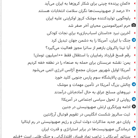
«کمانِ پرنده» چینی برای شکار کروزها به ایران می‌آید
۷۰ درصد از صهیونیست‌ها نگران سلامت انتخابات هستند
یاوه‌گویی تولیدکننده موشک کروز اوکراینی علیه ایران
حرم امیرالمومنین محیای آخر صفر شد
آخرین نبرد «داستان اسباب‌بازی» برای نجات کودکی
جنگ با ایران، آمریکا را به دشمن جهان تبدیل کرد
آیا تینا پاکروان بازهم از ساترا مجوز فعالیت می‌گیرد؟
رقم فسخ قرارداد رضاییان با استقلال فقط ۱۰۰میلیون تومان!
یمن: نقشه عربستان برای حمله به صنعاء را در نطفه خفه کردیم
آمریکا اوایل شهریور میزبان مجمع آژانس انرژی اتمی می‌شود
بازسازی پالایشگاه سوم پارس جنوبی کلید خورد
چالش بزرگ آمریکا در تأمین مهمات و موشک
نیروهای مسلح عراق به حال آماده‌باش درآمدند
روایتی از تحول سیاسی اجتماعی در آمریکا!
ادامه ویرانگری ارتش صهیونیستی در جنین
ثبت سالروز شکست انگلیس در تقویم فوتبال آرژانتین
پایان دور جدید مذاکرات دولت لبنان و رژیم صهیونیستی در رم ایتالیا
درماندگی صهیونیست‌ها در برابر استراتژی و قدرت ایران
سناتور آمریکایی: ترامپ نماد فساد، اقتدارگرایی و جنگ طلبی است +فیلم