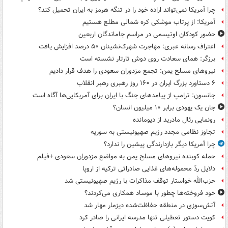
چرا آمریکا نمی‌تواند اراده خود را در تنگه هرمز به ایران تحمیل کند؟
آمریکا: از پرتاب موشکی کره شمالی مطلع هستیم
حضور کودکان اوتیسمی در مراسم جاماندگان اربعین
اعتراف رسانه عبری: مهاجرت شهرک‌نشینان ۵۰ درصد افزایش یافت
برزگر: همای سعادت روی دوش تارتار نشسته است
نیروهای مسلح یمن: تجمع مزدوران سعودی را هدف قرار دادیم
۶ دستاورد بزرگ ایران در ۱۶۰ روز رهبری رهبر انقلاب
جانسون: ترامپ از پیامدهای جنگ با ایران برای آمریکایی‌ها آگاه است
جان یک یهودی برابر ۱۰ میلیون انسان؟
رونمایی رئال مادرید از دیومانده
تجاوز نظامی مجدد رژیم صهیونیستی به سوریه
چرا آمریکا دیگر بازدارندگی پیشین را ندارد؟
حمله کوبنده نیروهای مسلح یمن به مواضع مزدوران سعودی +فیلم
دلایل ردّ محموله‌های غذایی صادراتی ترکیه از اروپا
حزب‌الله خواستار توقف مذاکرات با رژیم صهیونیستی شد
خود فروخته‌ها چطور با موساد همکاری می‌کردند؟
آتش‌سوزی در منطقه حفاظت‌شده دیزمار مهار شد
کویت دستور تعطیلی تنها مدرسه ایرانی را صادر کرد