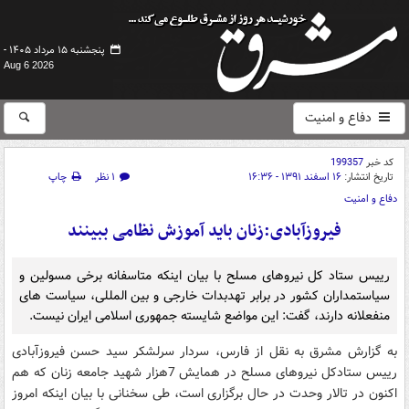
پنجشنبه ۱۵ مرداد ۱۴۰۵ -
Aug 6 2026
دفاع و امنیت
کد خبر
199357
تاریخ انتشار:
۱۶ اسفند ۱۳۹۱ - ۱۶:۳۶
۱ نظر
چاپ
دفاع و امنیت
فیروزآبادی:زنان باید آموزش نظامی ببینند
رییس ستاد کل نیروهای مسلح با بیان اینکه متاسفانه برخی مسولین و
سیاستمداران کشور در برابر تهدبدات خارجی و بین المللی، سیاست های
منفعلانه دارند، گفت: این مواضع شایسته جمهوری اسلامی ایران نیست.
به گزارش مشرق به نقل از فارس، سردار سرلشکر سید حسن فیروزآبادی
رییس ستادکل نیروهای مسلح در همایش 7هزار شهید جامعه زنان که هم
اکنون در تالار وحدت در حال برگزاری است، طی سخنانی با بیان اینکه امروز