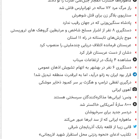
ماهواره‌ها خسارت انفجار جبل‌علی امارت را لو دادند
راز مرگ مرد ۷۲ ساله در تهرانپارس فاش شد
سناریوی بلاگر زن برای قتل شوهرش
پادشاه سنگین‌وزنی که در جهان رقیب ندارد
دستگیری ۸ نفر از اشرار مسلح شاخص و مرتبطین گروهک های تروریستی
موج بارش‌های تابستانه در راه ۱۱ استان
عربستان فرمانده ائتلاف دریایی چندملیتی را منصوب کرد
دشان از دست عربستان فرار کرد
مشاهده ۴ پلنگ در ارتفاعات میناب
دستگیری ۶ نفر در بهشهر به اتهام تشویش اذهان عمومی
قرار بود ایران به زانو درآید، اما به ابرقدرت منطقه تبدیل شد!
درگیری لفظی ترامپ و هگزث بر سر کمبود ذخایر موشکی
آهوی ایرانی
ونس: ایرانی‌ها مذاکره‌کنندگان سرسختی هستند
۸۰۰ سازۀ آمریکایی خاکستر شد
دردسر جدید برای سرخپوشان
ماهواره ایرانی که از سد ابرها عبور می‌کند
قابی زیبا از قلعه بابک آذربایجان شرقی
تکذیب ادعای «نحوه ردزنی محل استقرار شهید لاریجانی»