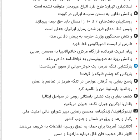
استانداری تهران: طرح طرد اتباع غیرمجاز متوقف نشده است
واکنش بقایی به بستن مدرسه ایرانی در کویت
روستاییان دهک‌های ۶ تا ۱۰ از امسال باید حق بیمه بپردازند
پلیس فتا: ادعای فریز شدن رمزارز ایرانیان جعلی است
واکنش سخنگوی وزارت خارجه به پیمان دفاعی مکه
طارمی از لیست المپیاکوس خط خورد
پیام تبریک فرمانده قرارگاه مرکزی خاتم‌الانبیا به محسن رضایی
واکنش روزنامه صهیونیستی به توافقنامه دفاعی مکه
بازگشایی تنگه هرمز، یک خوش‌خیالی از سوی آمریکاست!
بازیکنی که چشم فلیک را گرفت!
پاسخ بقایی به گرفتن عوارض در تنگه هرمز در تفاهم با عمان
رونالدو: بارسلونا من را ناامید کرد
کشف بقایای یک کشتی باستانی رومی در سواحل ایتالیا
بقائی: اوکراین جبران نکند، جبران می‌کنیم
اینفوگرافیک/ زندگینامه محسن رضایی دبیر شورای عالی امنیت‌ ملی
رگبار و رعد و برق در شمال و جنوب کشور
آتلانتیک: آمریکا برای حمله به عمق روسیه اطلاعات به کی‌یف می‌دهد
اظهار نظر عجیب فان خال درباره مارادونا و مسی