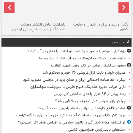
رگبار و رعد و برق در شمال و جنوب
بازداشت عامل انتشار مطالب
کشور
اهانت‌آمیز درباره راهپیمایی اربعین
گر
آخرین اخبار
پزشکیان: مردم با حضور خود همه توطئه‌ها را نقش بر آب کردند
انتقاد شدید کمیته مذاکره‌کننده میناب ۱۶۸ از صداوسیما
حضور سرلشکر رضایی در کنار رهبر شهید انقلاب
مدیران خودرو بابت گران‌فروشی ۲۶ خودرو محکوم شد
نیکزاد: تفاهنامه احتمالی ایران و عمان باید در مجلس مصوب شود
بازی هیات مدیره هلدینگ خلیج فارس با سرنوشت سهامداران
رشد بیش از ۹۴ هزار واحدی شاخص کل بورس
چرا در بازار جهانی دلار ضعیف و طلا قوی شد؟
هشدار قاطع کارشناس ایرانی به ماجراجویی مجدد آمریکا
ورود تاکر کارلسون به انتخابات آمریکا؛ تهدیدی جدی برای پایگاه ترامپ
توافقنامه مکه؛ شکل‌گیری ناتوی اسلامی یا اقدامی فاقد اثر راهبردی؟
استعفای نایب‌رئیس فدراسیون کشتی