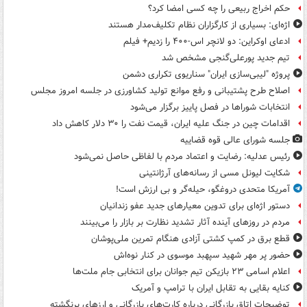
حکم اخراج ربیعی را چه کسی امضا کرد؟
اژه‌ای: بسیاری از کارگزاران نظام تکلیف‌مدار هستند
ادعای اوکراین: دو لانچر اس-۴۰۰ را زدیم+ فیلم
تیم جدید پورعلی‌گنجی مشخص شد
پروژه "لیبی‌سازی ایران" سناریوی تکراری دشمن
اصلاح طرح پشتیبانی و رفع موانع تولید کشاورزی در جلسه امروز مجلس
انتخابات شوراها در فصل پاییز برگزار می‌شود
اقدامات چین در جنگ علیه ایران، قیمت نفت را ۳۰ دلار کاهش داد
جلسه شورای عالی قوه قضاییه
رئیس عدلیه: رضایت و اعتماد مردم با لفاظی حاصل نمی‌شود
شکایت لیونل مسی از رسانه‌های آرژانتینی
آمریکا متحدی دروغگو، حیله‌گر و بی ارزش است!
دستور اژه‌ای برای تدوین معیارهای جدید عفو زندانیان
مردم در روزهای آینده آثار تشدید نظارت بر بازار را می‌بینند
قطع برق در کمپ کشتی آزادی هنگام تمرین ملی‌پوشان
حضور پر مهر شهید سپهبد موسوی در کنار نوه‌اش
اعلام اسامی ۲۳ بازیکن تیم جوانان برای انتخابی جام ملت‌ها
کنایه بقایی به تقابل ایران با ترامپ و آمریک
توضیحات اتاق بازرگانی درباره کارت‌های بازرگانی و ارزهای برنگشته