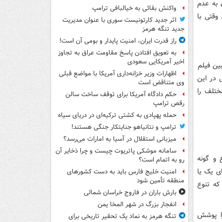
 به عدم
واکنش بقائی به خیالبافی ترامپ
وقتی با
اثر جدید کارتونیست سوری با عنوان مدیریت
جدید تنگه هرمز
راز قدرت ایران، امنیت پایدار و بومی آن است!
به تعویق افتادن پاسخ مقاومت عراق به تجاوز
اخیر آمریکایی سعودی
بین فیلم
اظهارات وزیر خزانه‌داری آمریکا با مواضع قبلی
 در این
وی متناقض است
مختلف را
حکم دادگاه آمریکا برای توقف ساخت سالن
رقص ترامپ
حمله پهپادی به کشتی ترکیه‌ای در دریای سیاه
ترامپ و نتانیاهو جنایتکار جنگی هستند!
میزبانی استقلال در آسیا به امارات می‌رسد؟
سامانه موشکی پاتریوت چیست و چرا ذخایر آن
 و گونه
رو به اتمام است؟
ی یک یا
امنیت خلیج فارس باید به دست کشورهای
منطقه تأمین شود
که تنوع
بارش باران در فاروج خراسان شمالی
انفجار بزرگ در شهر المخا یمن
را پوشش
تنگه هرمز به نماد یک تحقیر تاریخی برای