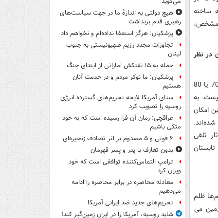
می‌گوید
ه ساخته
هیچ دولتی به اندازۀ ما در جهت سیاست‌های
رهبری قدم برنداشت
 مشخص،
پزشکیان: هرگز استعفا نداده‌ام و نخواهم داد
تجاوزات مجدد رژیم صهیونیستی به جنوب
ن در نظر
لبنان
حمله به ۱۵ نفتکش‌ اماراتی از ابتدای جنگ
پزشکیان: ما نوکر مردم و در خدمت آنان
ما در ایران با یک عرصه محدود نمایش و تعداد محدود سینما مواجه هستیم، ما حدود 70 یا 80
هستیم
یست. به
سنای آمریکا لایحه تحریم‌های گسترده انرژی
روسیه را تصویب کرد
ین امکان
عراقچی: زمان آن فرا رسیده است که به خود
ده اند.
متکی باشیم
ار تلقی
۶ فوتی و ۵ مصدوم بر اثر تصادف زنجیره‌ای
تابستان
بدون تعارف با پدر و پسر قهرمان
ترامپ التماس‌کننده توافقی است که خود
ویران کرد
معادله محاصره در برابر محاصره را ادامه
می‌دهیم
م‌ها ظلم
تحریم‌های جدید ضد ایرانی آمریکا
زمین می
شاید روسیه، آمریکا را در ایران زمین‌گیر کند!