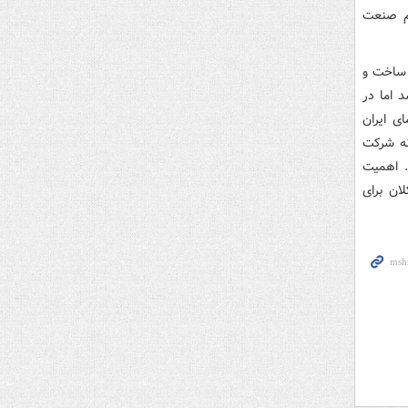
یم صنعت
 ساخت و
 اما در
ی ایران
نه شرکت
. اهمیت
ان برای