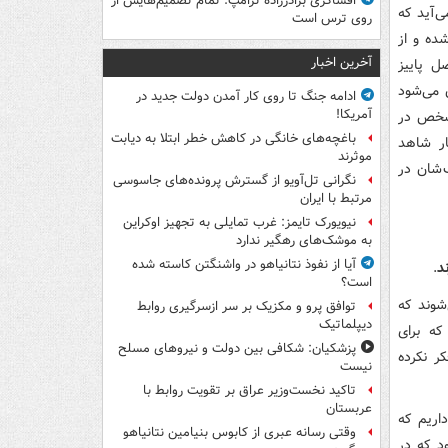
افشاگری برادرزاده ترامپ: تمام تصمیم‌هایش از
ی‌آید که
روی ترس است
ده و از
آخرین اخبار
ل پاییز
 می‌شود
ادامه جنگ تا روی کار آمدن دولت جدید در
آمریکا!
مشخص در
باغچه‌های خانگی در کاهش خطر ابتلا به دیابت
ار شاهد
موثرند
 شان در
نگرانی تل‌آویو از گسترش پرونده‌های جاسوسی
مرتبط با ایران
نیویورک تایمز: غرب تمایلی به تجهیز اوکراین
به موشک‌های رهگیر ندارد
آیا از نفوذ نتانیاهو در واشنگتن کاسته شده
د
.
است؟
شوند که
توافق پرو و مکزیک بر سر ازسرگیری روابط
دیپلماتیک
که برای
پزشکیان: شکافی بین دولت و نیروهای مسلح
ر نکرده
نیست
تاکید نخست‌وزیر عراق بر تقویت روابط با
عربستان
اریم که
وقتی رسانه عبری از کابوس بنیامین نتانیاهو
د که در