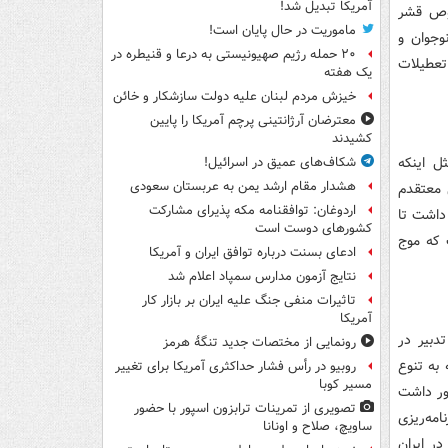
آمریکا تبدیل شد!
صوص قشر
ماموریت در حال پایان است!
وجوان و
۲۰ حمله رژیم صهیونیستی به درعا و قنیطره در
تعطیلات
یک هفته
خیزش مردم لبنان علیه دولت سازشکار و خائن
معترضان آرژانتینی پرچم آمریکا را پایین
کشیدند
ل اینکه
شکاف‌های عمیق در اسرائیل!
هشدار مقام ارشد یمن به عربستان سعودی
 معتقدم
اردوغان: توافقنامه مکه پذیرای مشارکت
داشت تا
کشورهای دوست است
 که موج
ادعای بسنت درباره توافق ایران و آمریکا
نتایج آزمون مدارس سمپاد اعلام شد
تاثیرات منفی جنگ علیه ایران بر بازار کار
آمریکا
دبیر در
رونمایی از مختصات جدید تنگۀ هرمز
 به تنوع
روبیو در رأس فشار حداکثری آمریکا برای تغییر
مسیر کوبا
یلم در جشنواره حضور داشت
تصویری از تمرینات ترابزون اسپور با حضور
امه‌ریزی
ساویچ، صلاح و اونانا
ر ایران