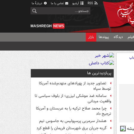
RSS
آرشیو
تماس با ما
دربارهٔ ما
MASHREGH
NEWS
یلم
دیدگاه
پیوندها
بازار
اپ
پربازدیدترین ها
تصاویر جدید از پهپادهای منهدم‌شده آمریکا
توسط سپاه
سامانه ضد موشکی لیزری؛ از بلوف سیاسی تا
واقعیت میدانی
چرا محمد صلاح ترکیه را به عربستان و آمریکا
ترجیح داد
هشدار سرمربی پرسپولیس به جاسوس تیم
یشه
گربه جریان برق شهرستان فریمان را قطع کرد