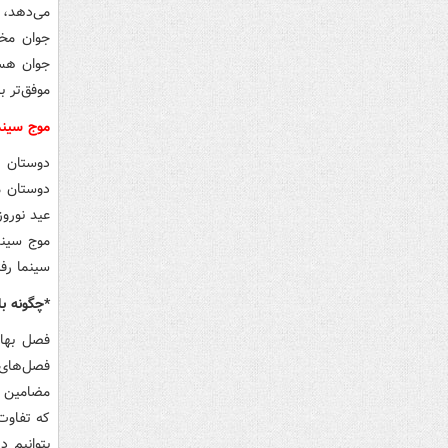
می‌دهد، 
جوان مخا
جوان هست
موفق‌تر ب
موج سینما
دوستان م
دوستان م
عید نورو
موج سینم
سینما رفت
*چگونه با
فصل بهار
فصل‌های د
که تفاوت‌
بتوانیم 