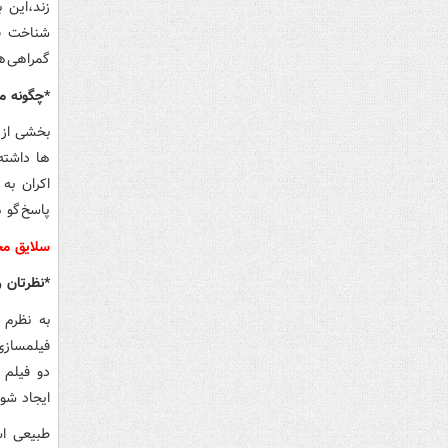
زند،این 
شناخت فی
گمراهی ه
*چگونه م
بخشی از ف
ها داشته
اکران به 
پاسخ گو 
سلایق مخ
*نظرتان ر
به نظرم 
فیلمسازی
دو فیلم 
ایجاد شو
طبیعی اس