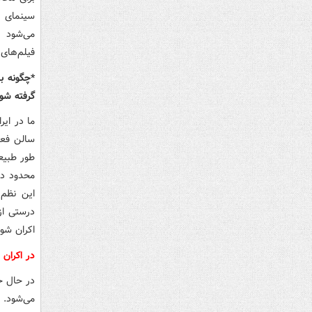
سینمای ا
می‌شود 
فیلم‌های
*چگونه با
گرفته شود
سالن فعا
طور طبیعی
محدود دا
این نظم 
درستی از
اکران شود. بر
در اکران 
در حال حا
می‌شود. 