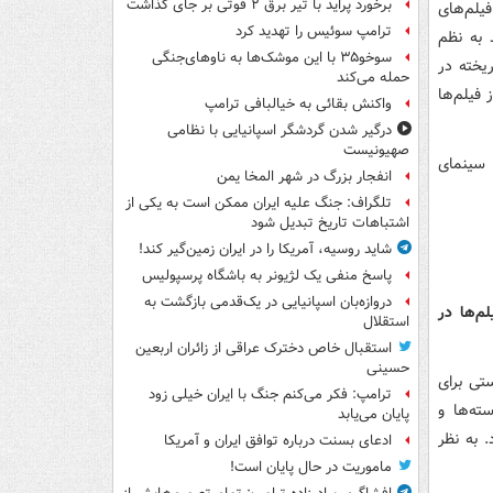
برخورد پراید با تیر برق ۲ فوتی بر جای گذاشت
یلم‌های
ترامپ سوئیس را تهدید کرد
 به نظم
سوخو۳۵ با این موشک‌ها به ناوهای‌جنگی
یخته در
حمله می‌کند
 فیلم‌ها
واکنش بقائی به خیالبافی ترامپ
درگیر شدن گردشگر اسپانیایی با نظامی
صهیونیست
 سینمای
انفجار بزرگ در شهر المخا یمن
تلگراف: جنگ علیه ایران ممکن است به یکی از
اشتباهات تاریخ تبدیل شود
شاید روسیه، آمریکا را در ایران زمین‌گیر کند!
پاسخ منفی یک لژیونر به باشگاه پرسپولیس
دروازه‌بان اسپانیایی در یک‌قدمی بازگشت به
م‌ها در
استقلال
استقبال خاص دخترک عراقی از زائران اربعین
حسینی
تی برای
ترامپ: فکر می‌کنم جنگ با ایران خیلی زود
ته‌ها و
پایان می‌یابد
 به نظر
ادعای بسنت درباره توافق ایران و آمریکا
ماموریت در حال پایان است!