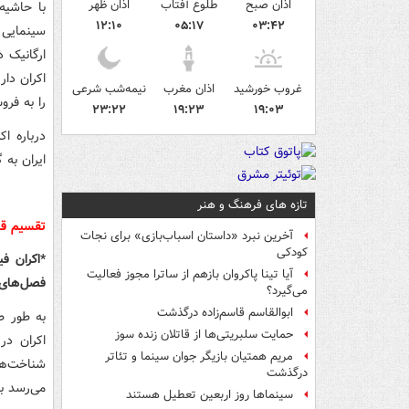
اذان صبح
طلوع آفتاب
اذان ظهر
با حاشیه
۱۲:۱۰
۰۵:۱۷
۰۳:۴۲
سینمایی 
ارگانیک 
اکران دار
غروب خورشید
اذان مغرب
نیمه‌شب شرعی
را به فرو
۲۳:۲۲
۱۹:۲۳
۱۹:۰۳
درباره ا
ایران به 
تازه های فرهنگ و هنر
تقسیم قد
آخرین نبرد «داستان اسباب‌بازی» برای نجات
کودکی
*اکران ف
آیا تینا پاکروان بازهم از ساترا مجوز فعالیت
فصل‌های 
می‌گیرد؟
ابوالقاسم قاسم‌زاده درگذشت
به طور ط
حمایت سلبریتی‌ها از قاتلان زنده سوز
اکران در
مریم همتیان بازیگر جوان سینما و تئاتر
شناخت‌ها
درگذشت
می‌رسد ب
سینماها روز اربعین تعطیل هستند