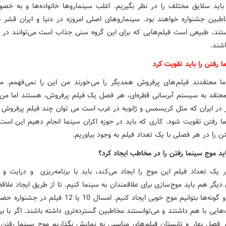
باید سلایق مختلف را در نظر بگیریم. اغلب سینماروها خانواده‌ها و به خ
طبین جشنواره خواهند بود. سینماروهای اصلی امروزه در دنیا و ایران قشر ن
ند، طبیعی است فیلم‌هایی که برای این گروه سنی جذاب است می‌توانند در 
اشند.
 رفتن را باید تقویت کرد
ا معتقدند فیلم های پرفروش همدیگر را می خورند من این را نمی فهمم. مث
عتقد به سیستم آبرسانی قطره‌ای، هر فصل یک فیلم پرفروش، هستند اما من
ز در ایران که مثل کریسمس و ژانویه در غرب است می توان چند فیلم پرفروش 
ا رفتن تقویت شود. کاری که باید در حوزه اکران سینما انجام دهیم این است
ن را در هر فصلی با یک تعداد فیلم به وجود بیاوریم.
ید موج سینما رفتن را در مخاطب ایجاد کرد؟
 یک تعداد فیلم این موج را ایجاد می‌کند، باید با برنامه‌ریزی و درایت و ت
یگر هم باید موج سازی برای علاقمندان به سینما کنیم. تا از طریق ایجاد علاقه
مضامین و گونه‌ها بتوانیم موج خوبی ایجاد کنیم. امسال 10 یا 12 ف
هایی با هم داشتند و می‌توانستند مخاطبین گسترده‌تری داشته باشند. اگر با برن
در فصل بهار و تابستان فیلم‌های مناسبی به نمایش بگذاریم موج سینما رفتن د