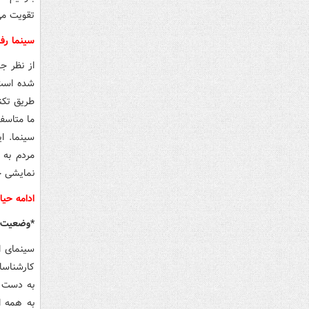
تقویت می
سینما رف
از نظر ج
شده است.
طریق تکنو
ما متاسفا
سینما. ا
مردم به 
نمایشی خو
ادامه حیا
*وضعیت سی
سینمای ا
کارشناسا
به دست د
به همه ا