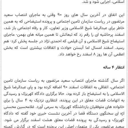
اسلامی، اجرایی شود و شد.
این اتفاق در آخرین سال های روز ۹۰ وقتی به ماجرای انتصاب سعید
مرتضوی در ریاست سازمان تامین اجتماعی و پرونده استیضاحی که به همین
خاطر برای عبدالرضا شیخ الاسلامی وزیر تعاون، کار و رفاه اجتماعی باز شد،
اسفند پرحاشیه ای را رقم زد که تبعاتش تا همین میانه های بهمن- ماجرای
استیضاح شیخ الاسلامی و آن فیلمی که احمدی نژاد در جلسه پخش کرد- هم
رسید. اسفند امسال اما آبستن حوادث و اتفاقات بیشتری است که بخش
اعظمی آن ها روز ۸ اسفند رخ خواهد داد.
انتظار ۴ ساله
اگر سال گذشته ماجرای انتصاب سعید مرتضوی به ریاست سازمان تامین
اجتماعی، اتفاقی به اتفاقات اسفند ۹۰ اضافه کرده بود و پای عبدالرضا شیخ
الاسلامی را به استیضاح باز کرده بود، حالا برگزاری دادگاه کهریزک و رسیدگی
به اتهامات قضات معلق در این پرونده، انتظاری نزدیک به ۴ سال را برای
خانواده های متوفقیان بازداشتگاه کهریزک به سرمی آورد. غلامحسین محسنی
اژه ای سخنگوی دستگاه قضا در آخرین نشست خبری خود گفته که دادگاه
کهریزک و رسیدگی به پرونده قضات معلق هشت اسفند برگزار می شود.
سعید مرتضوی یکی از متهمان اصلی این پرونده است که در گزارش کمیته