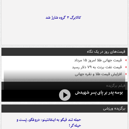
کالابرگ ۳ گروه شارژ شد
قیمت‌های روز در یک نگاه
قیمت جهانی طلا امروز ۱۵ مرداد
قیمت نفت برنت به ۷۹ دلار رسید
افزایش قیمت طلا و نقره جهانی
فیلم برگزیده
بوسه‌ پدر بر پای پسر شهیدش
برگزیده ورزشی
حمله تند فیگو به اینفانتینو: دروغگو، پَست‌ و
حیله‌گر!