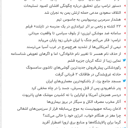
دستور ترامپ برای تحقیق درباره چگونگی افشای کمبود تسلیحات
ائتلاف سعودی مدعی حمله ارتش یمن به نجران شد
هشدار سرمربی پرسپولیس به جاسوس تیم
۲۲ کشته و زخمی بر اثر تیراندازی در یک مدرسه در تایلند+ فیلم
سامانه ضد موشکی لیزری؛ از بلوف سیاسی تا واقعیت میدانی
ترامپ: فکر می‌کنم جنگ با ایران خیلی زود پایان می‌یابد
نیمی از آمریکایی‌ها از تشدید هرج‌ومرج در غرب آسیا می‌ترسند
از حذف نام همسر تا تغییر نام خانوادگی؛ اما و اگرهای تعویض شناسنامه
نمایی زیبا از تنگه کریان جزیره قشم
رکوردشکنی پیش‌فروش جدیدترین گوشی‌های تاشوی سامسونگ
حادثه غرق‌شدگی در طاقانک ۲ قربانی گرفت
مسجد جامع یزد، از باشکوه‌ترین معماری‌های ایران
پدر شاهرودی پس از قتل پسرش، جسد را در چاه مخفی کرد
دردسر همزمان آمریکا و اوکراین با ته کشیدن موشک های پاتریوت
آثار مخرب مصرف الکل و سیگار در بروز بیماری‌ها
اذعان رسانه صهیونیست به موج بی‌سابقه فرار از سرزمین‌های اشغالی
چرا مغز در هنگام خواب، انرژی خود را خالی می‌کند؟
گرما برای پالایشگاه‌ها و منابع برق اروپا اضطرار آفرید