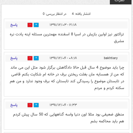
نظرات
انتشار یافته: 4
در انتظار بررسی: 0
پاسخ
۲۱:۱۸ - ۱۳۹۱/۱۲/۰۳
0
0
تراکتور نیز اولین بازیش در اسیا 8 اسفنده مهمترین مسئله اینه یادت نره
مشرق
پاسخ
۰۸:۱۸ - ۱۳۹۱/۱۲/۰۴
bakhtiary
0
0
چرا باید موضوع 4 سال قبل حالا دادگاهش برگزار شود مثل این می ماند
که من از همسایه مان بغلت ریختن برف در خانه ام شکایت بکنم قاضی
در تابستان موضوع را رسیدگی کند تابستان که برف وجود ندارد و من هم
سکته کردم و مردم
پاسخ
۱۱:۳۳ - ۱۳۹۱/۱۲/۰۴
0
0
منطق ضعیفی بود مثلا اون دنیا واسه گناههایی که 50 سال پیش کردم
هم باید محاکمه بشم