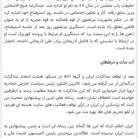
حقیقت یاب مجلس در سال ۸۸ به نام او اشاره شد. عبدالرضا شیخ الاسلامی
وزیر سابق رفاه، کار و تعاون اجتماعی در جلسه روز استیضاح خود اشاره کرد
که در حکم ماموریت مرتضوی از قوه قضائیه به قوه مجریه از او به عنوان
قاضی معلق یاد شده است. دستگیری مرتضوی روز بعد از جلسه استیضاح،
ذهن ها را به این سمت برد که دستگیری او مرتبط با پرونده کهریزک است او
در ارتباط با نشستی که با فاضل لاریجانی برادر علی لاریجانی داشته، احضار
شده است.
آب نبات و درغلطان
بعد از توقف مذاکرات ایران و گروه ۱+۵ در مسکو، هشت اسفند مذاکرات
درآلماتی از سر گرفته می شود. کاترین اشتون رئیس سیاست خارجی اتحادیه
اروپا ابراز امیدواری کرده که این مذاکرات به نتیجه مطلوب برسد و ازطرفین
خواسته است انعطاف نشان دهند. رسانه های غربی از پیشنهادی صحبت می
کنند که براساس آن ایران در ازای توقف فعالیت های سایت هسته ای فوردو،
از لغو تحریم های طلا بهره مند می شود.
ایران اعلام کرده که این ها گمانه زنی رسانه ای است و چنین پیشنهادی به
دست ایران نرسیده است. علاالدین بروجردی رئیس کمیسیون امنیت ملی و