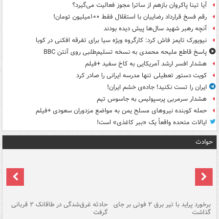
آیا تینا پاکروان بازهم از ساترا مجوز فعالیت می‌گیرد؟
رقم فسخ قرارداد رضاییان با استقلال فقط ۱۰۰میلیون تومان!
آنچه رهبر شهید سال‌ها پیش دیده بودند
نیویورک تایمز فاش کرد: کارگروه ویژه سیا برای تفرقه افکنی در کوبا
پاسخ قاطع ملیحه محمدی به نسخه تسلیم‌طلبی روی آنتن BBC
هشدار افسر ارشد آمریکایی به کاخ سفید +فیلم
کویت دستور تعطیلی تنها مدرسه ایرانی را صادر کرد
ایران را تست نکنید! جاده‌ی خشم ایران!
هشدار سرمربی پرسپولیس به جاسوس تیم
حمله کوبنده نیروهای مسلح یمن به مواضع مزدوران سعودی +فیلم
ایالات متحده واقعاً یک «ببر کاغذی» است!
حوادث
برخورد پراید با تیر برق ۲ فوتی بر جای
حادثه غرق‌شدگی در طاقانک ۲ قربانی
پد
گذاشت
گرفت
جس