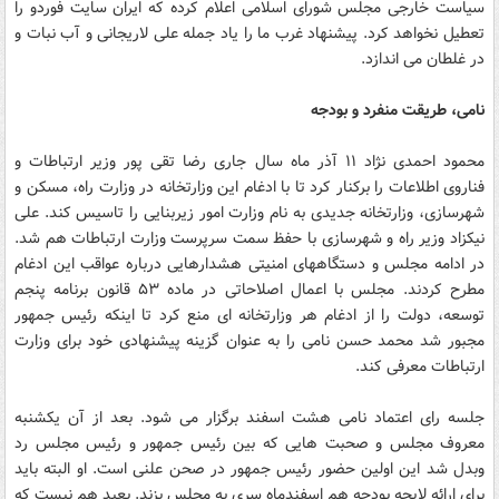
سیاست خارجی مجلس شورای اسلامی اعلام کرده که ایران سایت فوردو را
تعطیل نخواهد کرد. پیشنهاد غرب ما را یاد جمله علی لاریجانی و آب نبات و
در غلطان می اندازد.
نامی، طریقت منفرد و بودجه
محمود احمدی نژاد ۱۱ آذر ماه سال جاری رضا تقی پور وزیر ارتباطات و
فناروی اطلاعات را برکنار کرد تا با ادغام این وزارتخانه در وزارت راه، مسکن و
شهرسازی، وزارتخانه جدیدی به نام وزارت امور زیربنایی را تاسیس کند. علی
نیکزاد وزیر راه و شهرسازی با حفظ سمت سرپرست وزارت ارتباطات هم شد.
در ادامه مجلس و دستگاههای امنیتی هشدارهایی درباره عواقب این ادغام
مطرح کردند. مجلس با اعمال اصلاحاتی در ماده ۵۳ قانون برنامه پنجم
توسعه، دولت را از ادغام هر وزارتخانه ای منع کرد تا اینکه رئیس جمهور
مجبور شد محمد حسن نامی را به عنوان گزینه پیشنهادی خود برای وزارت
ارتباطات معرفی کند.
جلسه رای اعتماد نامی هشت اسفند برگزار می شود. بعد از آن یکشنبه
معروف مجلس و صحبت هایی که بین رئیس جمهور و رئیس مجلس رد
وبدل شد این اولین حضور رئیس جمهور در صحن علنی است. او البته باید
برای ارائه لایحه بودجه هم اسفندماه سری به مجلس بزند. بعید هم نیست که