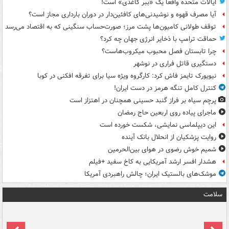
ایالات متحده واقعاً یک «ببر کاغذی» است!
آیا مصرف قهوه و نوشیدنی‌های کافئین‌دار در دوران بارداری مجاز است؟
توقف طولانی کامیون‌ها پشت مرز؛ صورت‌حساب سنگینی که به اقتصاد می‌رسد
حماقت ترامپ با ذخایر انرژی جهان چه کرد؟
چرا تابستان فصل محبوب میکروب‌هاست؟
دستگیری قاتل فراری در نوشهر
نیویورک تایمز فاش کرد: کارگروه ویژه سیا برای تفرقه افکنی در کوبا
کنترل کامل تنگه هرمز در دست ایران!
پرچم سیاه بر فراز گنبد حسینی همچنان در اهتزاز است
ماجرای پیاده روی اربعین حاج رمضان
این دیپلماسی نمایشی، شکست خورده است
روایت پزشکیان از انحلال بانک آینده
شمیم خوش رضوی در هوای بین‌الحرمین
هشدار افسر ارشد آمریکایی به کاخ سفید +فیلم
موشک‌های بالستیک ایران؛ چالش راهبردی آمریکا
سلامت
ت