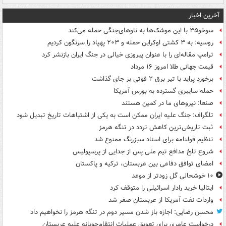
آخرین اخبار
سوخو۳۵ با این موشک‌ها به ناوهای‌جنگی حمله می‌کند
روسیه: به ۳ کشتی اوکراین حمله و ۲۰۳ پهپاد را سرنگون کردیم
ترامپ مقاله‌ای را با عنوان پیروزی خیالی در جنگ ایران بازنشر کرد
قیمت جهانی طلا امروز ۱۶ مرداد
برخورد پراید با تیر برق ۲ فوتی بر جای گذاشت
حمله سایبری گسترده به بورس آمریکا
صنعا: نیروهای ما در کمین‌ هستند
تلگراف: جنگ علیه ایران ممکن است به یکی از اشتباهات تاریخ تبدیل شود
ثبت تاریخی‌ترین کاهش تردد در تنگه هرمز
تنظیم قولنامه برای اسناد سبزرنگ ممنوع شد
شروع تلخ مدافع تیم ملی پس از جدایی از پرسپولیس
امضای توافق دفاعی بین عربستان، ترکیه و پاکستان
۱۰ خوشحالی گل زودتر از موعد
ایتالیا خرید رادار اسرائیلی را متوقف کرد
واردات نفت آمریکا از عربستان صفر شد
محسن رضایی: اجازه باز شدن مسیر دوم در تنگه هرمز را نخواهیم داد
درخواست عامری برای تعویق عملیات انتقام‌جویانه علیه عربستان