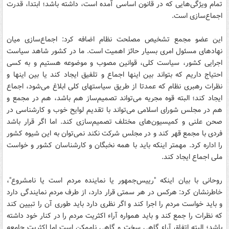
تمام ویژگی‌هایی که در قانون اساسی آمده است، داشته باشد؛ ابتدا، قدرت
اجماع‌سازی است.
این عضو مجمع تشخیص مصلحت نظام اضافه کرد: اجماع‌سازی میان
نهادهای مسئول امری بسیار حائز اهمیت است. ما در کشور شاهد سیاست
اجرایی کشور، سیاست کلی، قوانین مصوب و موضوعه هستیم و به کسی
احتیاج داریم که بتواند بین اینها اجماع و تلفیق ایجاد کند یا بین اینها و
نظرات رهبری نظام که عمدتا از طریق سیاستهای کلی ابلاغ می‌شود، اجماع
ایجاد کند؛ البته قوه مجریه می‌تواند تصمیم‌ساز هم باشد، هم در مجمع و
هم در مجلس شورای اسلامی می‌تواند با تقدیم لوایح خوب و کارشناسی در
صحن علنی و کمیسیون‌های مختلف تصمیم‌سازی کند. اما اگر قرار باشد
فردی با مجمع قهر کند و در مجلس شرکت نکند نمی‌توان به این شیوه کشور
را اداره کرد. مهمتر اینکه باید با همه نخبگان و کارشناسان کشور و خواست
ملی اجماع ایجاد کند.
روحانی با بیان اینکه "رییس‌جمهور یا نماینده مردم است یا نامشروع"،
خاطرنشان کرد: هرکس در هر سمتی قرار دارد، از طرف مردم نمایندگی دارد
و باید خواست مردم را اجرا کند و اگر نظری دارد باید طوری آن را تبیین کند
که نظرات را جمع کند و باید همواره آراء اکثریت مردم را در کنار خود داشته
باشد؛ البته اتفاق آراء گاهی سخت و گاهی ناممکن است اما اکثریت جامعه