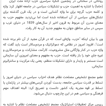
روحانی در سخنانی در پنجمین کنگره سراسری حزب اراده ملت ایران
(حاما) با اشاره به اهمیت حزب و تشکیلات سیاسی در جامعه اظهار کرد: واژه
و کلمه حزب گرچه برای ما واژه آشنایی است و در یک قرن گذشته برای
تشکل‌های سیاسی از آن استفاده شده است اما بی‌تردید مفهوم حزب به
معنای مدرن آن مربوط به قرون اخیر از سال‌های 1839 در دنیای غرب و
سپس در سایر مناطق جهان به مفهوم جدید آن به کار رفت.
وی با بیان اینکه "حزب، واژه‌ای است که در قرآن مجید از آن نام برده شده
است"، افزود: امروز در نظامی که دموکراتیک و مردم‌سالار است باید گفت که
واژه حزب در کنار واژگانی مثل مشروعیت، کارآمد، مشارکت، و مردم‌سالاری و
غیره جای خود را باز یافته است. حزب به مفهوم و معنای امروزی آن سازمانی
است مستمر و پایدار و دارای تشکیلات منظم، یعنی یک مرکزیت و سانترالیزم
سازمانی.
عضو مجمع تشخیص مصلحت نظام هدف احزاب سیاسی در دنیای امروز را
تسلط بر قدرت سیاسی جامعه، بدست آوردن کرسی‌های بیشتر در پارلمان یا
تسلط بر قوه مجریه یک کشور دانست و تصریح کرد: البته اهداف مهم
فرهنگی و سیاسی هم در این چارچوب دنبال می‌شود.
رییس مرکز تحقیقات استراتژیک مجمع تشخیص مصلحت نظام با اشاره به