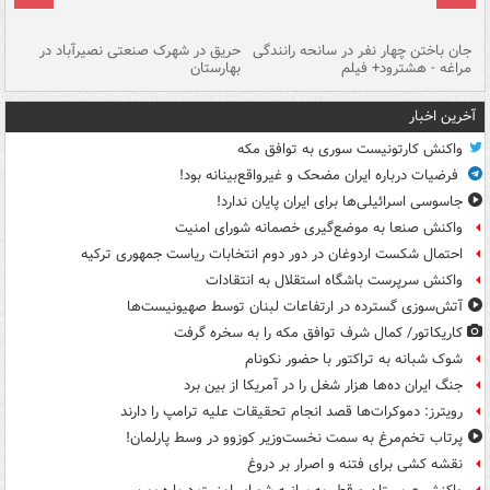
جان باختن چهار نفر در سانحه رانندگی
حریق در شهرک صنعتی نصیرآباد در
حر
مراغه - هشترود+ فیلم
بهارستان
فی
آخرین اخبار
واکنش کارتونیست سوری به توافق مکه
فرضیات درباره ایران مضحک و غیرواقع‌بینانه بود!
جاسوسی اسرائیلی‌ها برای ایران پایان ندارد!
واکنش صنعا به موضع‌گیری خصمانه شورای امنیت
احتمال شکست اردوغان در دور دوم انتخابات ریاست جمهوری ترکیه
واکنش سرپرست باشگاه استقلال به انتقادات
آتش‌سوزی گسترده در ارتفاعات لبنان توسط صهیونیست‌ها
کاریکاتور/ کمال شرف توافق مکه را به سخره گرفت
شوک شبانه به تراکتور با حضور نکونام
جنگ ایران ده‌ها هزار شغل را در آمریکا از بین برد
رویترز: دموکرات‌ها قصد انجام تحقیقات علیه ترامپ را دارند
پرتاب تخم‌مرغ به سمت نخست‌وزیر کوزوو در وسط پارلمان!
نقشه کشی برای فتنه و اصرار بر دروغ