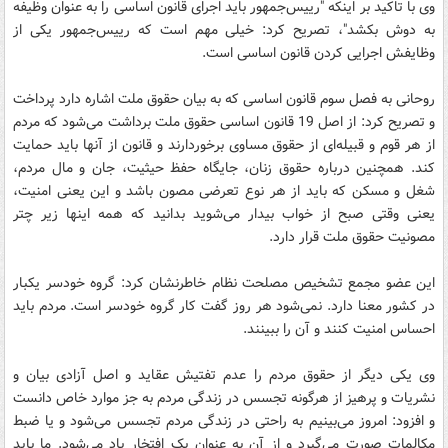
وی با تاکید بر اینکه "رییس‌جمهور باید اجرای قانون اساسی را به عنوان وظیفه
به دوش بکشد"، تصریح کرد: خیلی مهم است که رییس‌جمهور یکی از
وظایفش اجرایی کردن قانون اساسی است.
روحانی به فصل سوم قانون اساسی که به بیان حقوق ملت اشاره دارد پرداخت
و تصریح کرد: از اصل 19 قانون اساسی حقوق ملت برداشت می‌شود که مردم
از هر قوم و قبیله‌ای از حقوق مساوی برخوردارند و قانون از آنها باید حمایت
کند. همچنین درباره حقوق زنان، جایگاه حفظ حیثیت، جان و مال مردم،
شغل و مسکن که باید از هر نوع تعرضی مصون باشد و این یعنی امنیت،
یعنی وقتی صبح از خواب بیدار می‌شوید بدانید که همه اینها زیر چتر
مصونیت حقوق ملت قرار دارد.
این عضو مجمع تشخیص مصلحت نظام خاطرنشان کرد:‌ گروه خودسر یکبار
در کشور معنا دارد. نمی‌شود هر روز گفت کار گروه خودسر است. مردم باید
احساس امنیت کنند و آن را ببینند.
وی یکی دیگر از حقوق مردم را عدم تفتیش عقاید و اصل آزادی بیان و
نشریات و پرهیز از هرگونه تجسس در زندگی مردم به جز موارد خاص دانست
و افزود: امروز می‌بینیم به راحتی در زندگی مردم تجسس می‌شود و یا ضبط
مکالمات صورت می‌گیرد و از آن به عنوان یک افتخار یاد می‌شود. ما باید