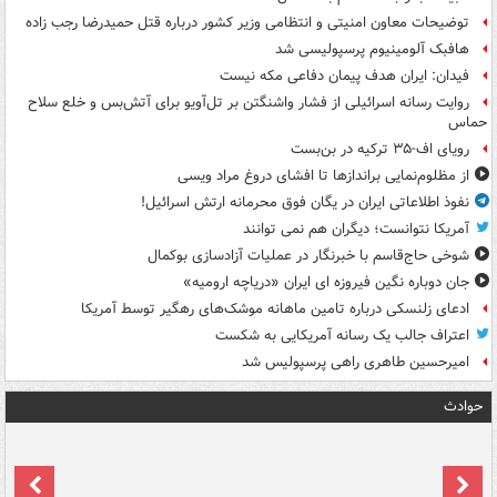
توضیحات معاون امنیتی و انتظامی وزیر کشور درباره قتل حمیدرضا رجب زاده
هافبک آلومینیوم پرسپولیسی شد
فیدان: ایران هدف پیمان دفاعی مکه نیست
روایت رسانه اسرائیلی از فشار واشنگتن بر تل‌آویو برای آتش‌بس و خلع سلاح
حماس
رویای اف-۳۵ ترکیه در بن‌بست
از مظلوم‌نمایی براندازها تا افشای دروغ مراد ویسی
نفوذ اطلاعاتی ایران در یگان فوق محرمانه ارتش اسرائیل!
آمریکا نتوانست؛ دیگران هم نمی توانند
شوخی حاج‌قاسم با خبرنگار در عملیات آزادسازی بوکمال
جان دوباره نگین فیروزه ای ایران «دریاچه ارومیه»
ادعای زلنسکی درباره تامین ماهانه موشک‌های رهگیر توسط آمریکا
اعتراف جالب یک رسانه آمریکایی به شکست
امیرحسین طاهری راهی پرسپولیس شد
حوادث