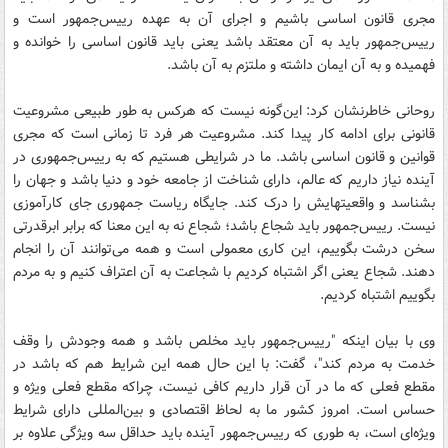
مجری قانون اساسی باشیم و اجرای آن به عهده رییس‌جمهور است و
رییس‌جمهور باید به آن معتقد باشد یعنی باید قانون اساسی را خوانده و
فهمیده و به آن ایمان داشته و ملتزم به آن باشد.
روحانی خاطرنشان کرد:‌ این‌گونه نیست که هرکس به طور طبیعی مشروعیت
قانونی برای ادامه کار پیدا کند. مشروعیت هر فرد تا زمانی است که مجری
قوانین و قانون اساسی باشد. ما در شرایطی هستیم که به رییس‌جمهوری در
‌آینده نیاز داریم که عالم، دارای شناخت از جامعه خود و دنیا باشد و جهان را
بشناسد و واقعیتهایش را درک کند. جایگاه ریاست جمهوری جای کارآموزی
نیست. رییس‌جمهور باید شجاع باشد؛ شجاع نه به این معنا که برابر ابرقدرتی
سخن درشت بگوییم، این کاری معمولی است و همه می‌توانند آن را انجام
دهند. شجاع یعنی اگر اشتباه کردیم با شجاعت به آن اعتراف کنیم و به مردم
بگوییم اشتباه کردیم.
وی با بیان اینکه "رییس‌جمهور باید مخلص باشد و همه وجودش را وقف
خدمت به مردم کند"، گفت: با این حال همه این شرایط هم که باشد در
مقطع فعلی که ما در آن قرار داریم کافی نیست، چراکه مقطع فعلی ویژه و
حساس است. امروز کشور ما به لحاظ اقتصادی و بین‌المللی دارای شرایط
ویژه‌ای است، به طوری که رییس‌جمهور آینده باید حداقل سه ویژگی علاوه بر