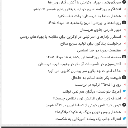
سرنگون‌کردن پهپاد اوکراینی با آتش رگبار روس‌ها
افشاگری روزنامه عبری درباره بدرفتاری‌های همسر نتانیاهو
هشدار صنعا به عربستان: وقت تلف نکنید
روزنامه‌های ورزشی امروز یک‌شنبه ۱۸ مرداد ۱۴۰۵
دیوار طارمی جلوی عربستان
استقرار رادارهای اسرائیلی در اوکراین برای مقابله با پهپادهای روسی
درخواست پنتاگون برای تولید سریع سلاح
مقاومت یمن؛ دو خیز اساسی
صفحه نخست روزنامه‌های یکشنبه ۱۸ مرداد ۱۴۰۵
آتش‌سوزی در تأسیسات آرامکو در جنوب غرب عربستان
حذف لبنیات چه بلایی سر بیماران کلیوی می آورد
طبیعت بکر جاده اسالم به خلخال
رویای اف-۳۵ ترکیه در بن‌بست
آمریکا نتوانست؛ دیگران هم نمی توانند
اهداف ژاپن برای افزایش توان نظامی چیست؟
ترس کارشناس کویتی از تسلط ایران بر تنگۀ هرمز
هشدار پلیس تهران بزرگ به «کودک‌بلاگرها»
اعتراف جالب یک رسانه آمریکایی به شکست