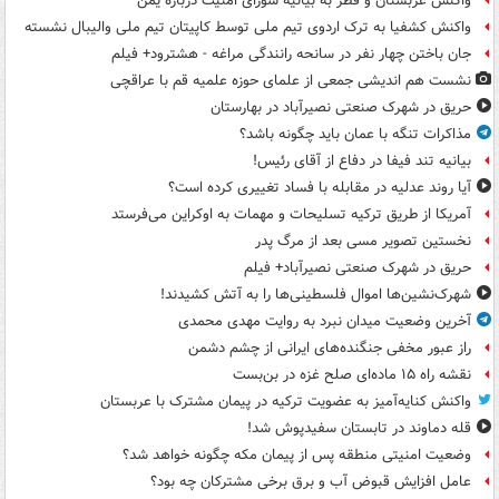
واکنش عربستان و قطر به بیانیه شورای امنیت درباره یمن
واکنش کشفیا به ترک اردوی تیم ملی توسط کاپیتان تیم ملی والیبال نشسته
جان باختن چهار نفر در سانحه رانندگی مراغه - هشترود+ فیلم
نشست هم اندیشی جمعی از علمای حوزه علمیه قم با عراقچی
حریق در شهرک صنعتی نصیرآباد در بهارستان
مذاکرات تنگه با عمان باید چگونه باشد؟
بیانیه تند فیفا در دفاع از آقای رئیس!
آیا روند عدلیه در مقابله با فساد تغییری کرده است؟
آمریکا از طریق ترکیه تسلیحات و مهمات به اوکراین می‌فرستد
نخستین تصویر مسی بعد از مرگ پدر
حریق در شهرک صنعتی نصیرآباد+ فیلم
شهرک‌نشین‌ها اموال فلسطینی‌ها را به آتش کشیدند!
آخرین وضعیت میدان نبرد به روایت مهدی محمدی
راز عبور مخفی جنگنده‌های ایرانی از چشم دشمن
نقشه راه ۱۵ ماده‌ای صلح غزه در بن‌بست
واکنش کنایه‌آمیز به عضویت ترکیه در پیمان مشترک با عربستان
قله دماوند در تابستان سفیدپوش شد!
وضعیت امنیتی منطقه پس از پیمان مکه چگونه خواهد شد؟
عامل افزایش قبوض آب و برق برخی مشترکان چه بود؟