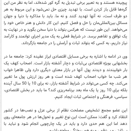
پیچیده هستند و به تعبیر برخی تبدیل به گره کور شده‌اند، اما به نظر من این
گره‌ها قابل باز کردن است. با تهدید چیزی حل نمی‌شود و این مربوط به هر
دو طرف است، نه آنها تهدید کنند و نه ما. باید با مذاکره با دنیا و جهان
مسائل بین‌المللی‌مان را حل و فصل کنیم. این کار دانش و هنر خاص خود را
می‌خواهد. این طور نیست که هرکس بتواند با دنیا سخن بگوید و در نهایت به
یک توافق و تفاهم برسد. در شرایط فعلی به یک مدیر اجرای توانمند و کارآمد
نیاز داریم، به کسی که بتواند ثبات و آرامش را در جامعه بازگرداند.
وی در ادامه با اشاره به برخی مسایل اقتصادی ابراز عقیده کرد: جامعه ما در
بخشهایی بویژه اقتصادی بی‌ثبات و دچار آشفته بازار است. اصحاب کهف یک
بار خوابیندند و دیدند پول آنها در بازار معنای دیگری دارد ولی ظاهرا خواب
هر شب ما خواب اصحاب کهف شده است و هر روز ارزش پول ما تغییر
می‌کند. چه کسی می‌تواند در شرایط آشفته بازار، نه برای 10 یا 50 سال آینده
بلکه برای 10 روز یا یک ماه بعد برنامه‌ریزی کند؟ ما باید در بخش اقتصادی،
سیاسی، فرهنگی و اجتماعی ثبات ایجاد کنیم.
این عضو مجمع تشخیص مصلحت نظام از برخی عزل و نصب‌ها در کشور
انتقاد کرد و گفت: ممکن است این نوع تغییر و تحول‌ها در هر جامعه‌ای روی
دهد اما این هم حدی دارد و باید در یک چارچوبی انجام شود و نباید با
بی‌ثابتی و بی‌نظمی و به هم ریختگی مواجه باشیم.