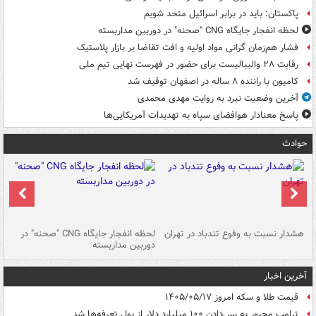
پاکستان: باید در برابر اسرائیل متحد شویم
لحظه انفجار جایگاه CNG "صحنه" در دوربین مداربسته
فشار هم‌زمان گرانی مواد اولیه و افت تقاضا بر بازار پلاستیک
رقابت ۲۸ والیبالیست برای حضور در فهرست نهایی تیم ملی
کامیون با راننده ۸ ساله در اصفهان توقیف شد
آخرین وضعیت نبرد به روایت مهدی محمدی
پاسخ معنادار هوافضای سپاه به تهدیدات آمریکایی‌ها
حوادث
ای
هشدار نسبت به وفوع تندباد در تهران
لحظه انفجار جایگاه CNG "صحنه" در
دس
دوربین مداربسته
ات
آخرین اخبار
قیمت طلا و سکه امروز ۱۴۰۵/۰۵/۱۷
ترامپ مجبور به پس‌دادن ۱۰۰ میلیارد دلار از پول تعرفه‌ها شد