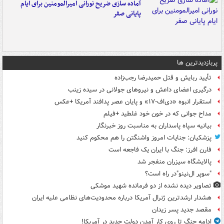
آماده سازی ضریح نورانی امیرالمومنین برای ایام
پایانی صفر
پربازدیدترین ها
تأیید ربایش و قتل حمیدرضا رجب‌زاده
درگیری اعضای داعش و نیروهای جولانی در سیده زینب
استقرار انبوه «دی‌اف‑۱۷» و پایان عصر پدافند آمریکا +عکس
مداح جوانی که در خون خود غلطید +فیلم
بیانیه سپاه پاسداران به مناسبت روز خبرنگار
پزشکیان: جنایات امروز واشنگتن را هم محکوم کنید
فارن افرز: جنگ با ایران یک فاجعه است
پالایشگاه سیزران منفجر شد
"سوپر ال‌نینو"در راه است؟
تصاویر دیده‌ نشده از دو فرمانده شهید موشکی
هشدار ارشدترین ژنرال آمریکا درباره محدودیت‌های نظامی علیه ایران
مقصد جدید پسر زیدان
ادامه جنگ تا روی کار آمدن دولت جدید در آمریکا!