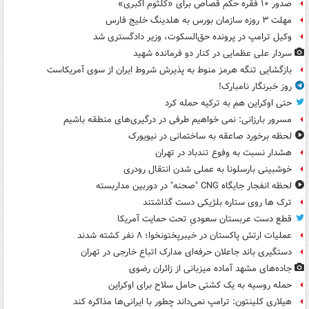
صدور ۱۰ فقره حکم قصاص برای «کلثوم اکبری»
مهلت ۳ روزه سازمان بورس به هلدینگ خلیج فارس
وکیل ترامپ در پرونده حق‌السکوت، وزیر دادگستری شد
سردار علی عظمایی در کنار دو فرمانده شهید
بازگشایی تنگه هرمز منوط به پذیرش شروط ایران از سوی آمریکاست
روز خبرنگار نامبارک!
حتی اوکراین هم به ترکیه حمله کرد
مسرور بارزانی: نمی خواهیم طرفی در درگیری‌های منطقه باشیم
لحظه برخورد صاعقه به ساختمانی در نیویورک
هشدار نسبت به وفوع تندباد در تهران
خوشبینی بارسلونا به عملی شدن انتقال رودری
لحظه انفجار جایگاه CNG "صحنه" در دوربین مداربسته
ترک ها روی ستاره بلژیکی دست گذاشتند
قطع دست عربستان سعودیِ تحت حمایت آمریکا
عملیات ارتش پاکستان در خیبرپختونخوا؛ ۸ نفر کشته شدند
دستگیری باند جاعلان حرفه‌ای مدارک اتباع خارجی در تهران
جاده‌های مشهد آماده میزبانی از زائران رضوی
حمله روسیه به یک کشتی حامل سلاح برای اوکراین
هیلاری کلینتون: ترامپ نمی‌داند چطور با ایرانی‌ها مذاکره کند