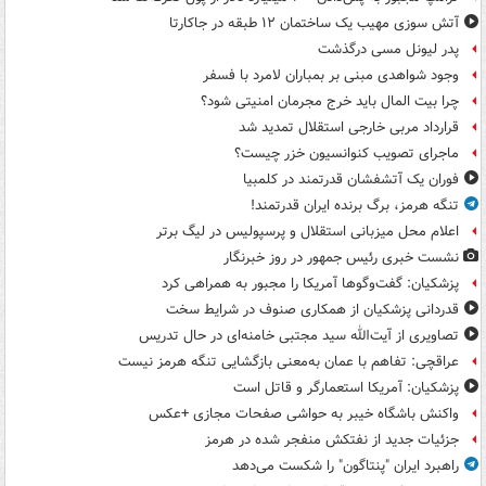
آتش سوزی مهیب یک ساختمان ۱۲ طبقه در جاکارتا
پدر لیونل مسی درگذشت
وجود شواهدی مبنی بر بمباران لامرد با فسفر
چرا بیت المال باید خرج مجرمان امنیتی شود؟
قرارداد مربی خارجی استقلال تمدید شد
ماجرای تصویب کنوانسیون خزر چیست؟
فوران یک آتشفشان قدرتمند در کلمبیا
تنگه هرمز، برگ برنده ایران قدرتمند!
اعلام محل میزبانی استقلال و پرسپولیس در لیگ برتر
نشست خبری رئیس جمهور در روز خبرنگار
پزشکیان: گفت‌وگوها آمریکا را مجبور به همراهی کرد
قدردانی پزشکیان از همکاری صنوف در شرایط سخت
تصاویری از آیت‌الله سید مجتبی خامنه‌ای در حال تدریس
عراقچی: تفاهم با عمان به‌معنی بازگشایی تنگه هرمز نیست
پزشکیان: آمریکا استعمارگر و قاتل است
واکنش باشگاه خیبر به حواشی صفحات مجازی +عکس
جزئیات جدید از نفتکش منفجر شده در هرمز
راهبرد ایران "پنتاگون" را شکست می‌دهد