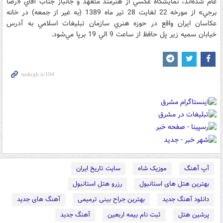
عام شده‌‌اند، نمايشگاه عکسي از هنرمند متعهد و جانباز جناب آقاي «رضا
برجي» از مورخه 22 لغايت 28 تير ماه 1389 (به غير از جمعه) در خانه
عکاسان ايران واقع در حوزه هنري سازمان تبليغات اسلامي به آدرس
خيابان سميه زير پل حافظ از ساعت 9 الي 19 برپا مي‌‌شود.
آپ آهنگ
موزیک شاه
سایت تاریخ ایران
بهترین هتل های استانبول
رزرو هتل استانبول
دانلود آهنگ جدید
بهترین جراح بینی ترمیمی
آهنگ های جدید
پرشین هتل
ثبت نام بیمه اربعین
آهنگ جدید