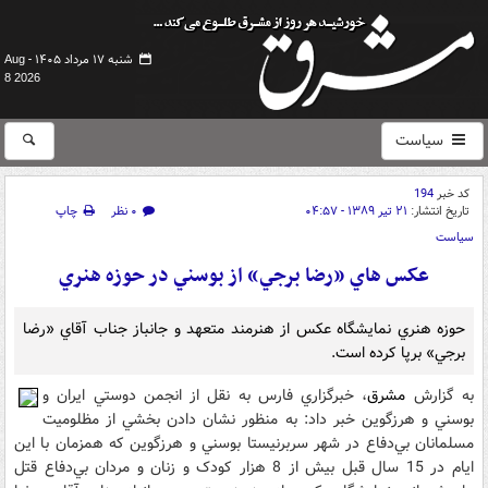
شنبه ۱۷ مرداد ۱۴۰۵ -
Aug
8 2026
سیاست
کد خبر
194
تاریخ انتشار:
۲۱ تیر ۱۳۸۹ - ۰۴:۵۷
۰ نظر
چاپ
سیاست
عکس هاي «رضا برجي» از بوسني در حوزه هنري
حوزه هنري نمايشگاه عکس از هنرمند متعهد و جانباز جناب آقاي «رضا
برجي» برپا کرده است.
به گزارش
مشرق
، خبرگزاري فارس به نقل از انجمن دوستي ايران و
بوسني و هرزگوين خبر داد: به منظور نشان دادن بخشي از مظلوميت
مسلمانان بي‌دفاع در شهر سربرنيستا بوسني و هرزگوين که همزمان با اين
ايام در 15 سال قبل بيش از 8 هزار کودک و زنان و مردان بي‌دفاع قتل