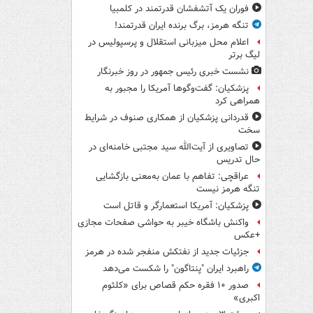
فوران یک آتشفشان قدرتمند در کلمبیا
تنگه هرمز، برگ برنده ایران قدرتمند!
اعلام محل میزبانی استقلال و پرسپولیس در
لیگ برتر
نشست خبری رئیس جمهور در روز خبرنگار
پزشکیان: گفت‌وگوها آمریکا را مجبور به
همراهی کرد
قدردانی پزشکیان از همکاری صنوف در شرایط
سخت
تصاویری از آیت‌الله سید مجتبی خامنه‌ای در
حال تدریس
عراقچی: تفاهم با عمان به‌معنی بازگشایی
تنگه هرمز نیست
پزشکیان: آمریکا استعمارگر و قاتل است
واکنش باشگاه خیبر به حواشی صفحات مجازی
+عکس
جزئیات جدید از نفتکش منفجر شده در هرمز
راهبرد ایران "پنتاگون" را شکست می‌دهد
صدور ۱۰ فقره حکم قصاص برای «کلثوم
اکبری»