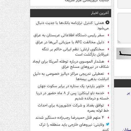
جنایت تروریستی مزار شریف
آخرین اخبار
همتی: کنترل ترازنامه بانک‌ها با جدیت دنبال
می‌شود
سفر رئیس دستگاه اطلاعاتی عربستان به عراق
دلیل مخالفت AFC با میزبانی آبی‌ها در عراق
سخنگوی ارتش: نظم ایرانی حاکم بر تنگه
غیرقابل بازگشت است
هشدار الموسوی درباره توطئه آمریکا برای ایجاد
شکاف در نیروهای مسلح عراق
تعطیلی تدریجی مراکز دیالیز خصوصی به دلیل
انباشت بدهی بیمه‌ها
خاویر باردم؛ یک ستاره در برابر سکوت جهان
خدمه ناو لینکلن: پس از ۸ ماه حضور در دریا
خسته و درمانده‌ شدیم
توافق بغداد و شرکت «شورون» برای احداث
خط لوله بصره
۴ متهم قتل حمیدرضا رجب‌زاده دستگیر شدند
ولایتی: نیروهای خارجی باید منطقه را ترک
اران
کنند