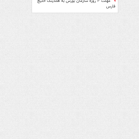
مهلت ۳ روزه سازمان بورس به هلدینگ خلیج
فارس