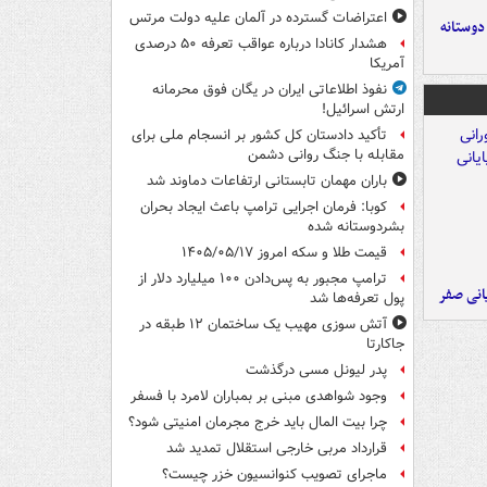
اعتراضات گسترده در آلمان علیه دولت مرتس
 دوستانه
هشدار کانادا درباره عواقب تعرفه ۵۰ درصدی
آمریکا
نفوذ اطلاعاتی ایران در یگان فوق محرمانه
ارتش اسرائیل!
تأکید دادستان کل کشور بر انسجام ملی برای
مقابله با جنگ روانی دشمن
باران مهمان تابستانی ارتفاعات دماوند شد
کوبا: فرمان اجرایی ترامپ باعث ایجاد بحران
بشردوستانه شده
قیمت طلا و سکه امروز ۱۴۰۵/۰۵/۱۷
ترامپ مجبور به پس‌دادن ۱۰۰ میلیارد دلار از
یانی صفر
پول تعرفه‌ها شد
آتش سوزی مهیب یک ساختمان ۱۲ طبقه در
جاکارتا
پدر لیونل مسی درگذشت
وجود شواهدی مبنی بر بمباران لامرد با فسفر
چرا بیت المال باید خرج مجرمان امنیتی شود؟
قرارداد مربی خارجی استقلال تمدید شد
ماجرای تصویب کنوانسیون خزر چیست؟