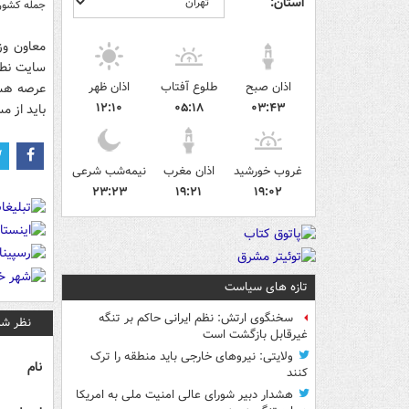
استان:
جمله کشوره
معاون وز
سایت نطنز
اذان صبح
طلوع آفتاب
اذان ظهر
عرصه هسته
۱۲:۱۰
۰۵:۱۸
۰۳:۴۳
باید از م
غروب خورشید
اذان مغرب
نیمه‌شب شرعی
۲۳:۲۳
۱۹:۲۱
۱۹:۰۲
تازه های سیاست
سخنگوی ارتش: نظم ایرانی حاکم بر تنگه
نظر شم
غیرقابل بازگشت است
ولایتی: نیروهای خارجی باید منطقه را ترک
نام
کنند
هشدار دبیر شورای عالی امنیت ملی به امریکا