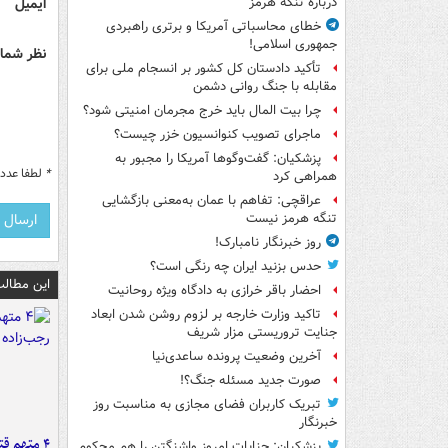
ایمیل
درباره تنگه هرمز
خطای محاسباتی آمریکا و برتری راهبردی
جمهوری اسلامی!
نظر شما 
تأکید دادستان کل کشور بر انسجام ملی برای
مقابله با جنگ روانی دشمن
چرا بیت المال باید خرج مجرمان امنیتی شود؟
ماجرای تصویب کنوانسیون خزر چیست؟
پزشکیان: گفت‌وگوها آمریکا را مجبور به
*
لطفا عدد م
همراهی کرد
عراقچی: تفاهم با عمان به‌معنی بازگشایی
تنگه هرمز نیست
روز خبرنگار نامبارک!
حدس بزنید ایران چه رنگی است؟
این مطالب
احضار باقر خرازی به دادگاه ویژه روحانیت
تاکید وزارت خارجه بر لزوم روشن شدن ابعاد
جنایت تروریستی مزار شریف
آخرین وضعیت پرونده ساعدی‌نیا
صورت جدید مسئله جنگ؟!
تبریک کاربران فضای مجازی به مناسبت روز
خبرنگار
۴ متهم ق
پزشکیان: جنایات امروز واشنگتن را هم محکوم