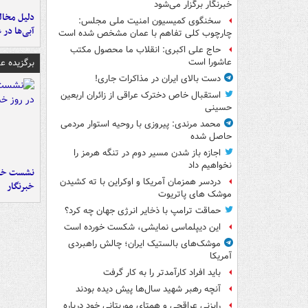
خبرنگار برگزار می‌شود
سخنگوی کمیسیون امنیت ملی مجلس:
آبی‌ها در 
چارچوب کلی تفاهم با عمان مشخص شده است
حاج علی اکبری: انقلاب ما محصول مکتب
برگزیده 
عاشورا است
دست بالای ایران در مذاکرات جاری!
استقبال خاص دخترک عراقی از زائران اربعین
حسینی
محمد مرندی: پیروزی با روحیه استوار مردمی
حاصل شده
اجازه باز شدن مسیر دوم در تنگه هرمز را
نخواهیم داد
نشست خبر
دردسر همزمان آمریکا و اوکراین با ته کشیدن
خبرنگار
موشک های پاتریوت
حماقت ترامپ با ذخایر انرژی جهان چه کرد؟
این دیپلماسی نمایشی، شکست خورده است
موشک‌های بالستیک ایران؛ چالش راهبردی
آمریکا
باید افراد کارآمدتر را به کار گرفت
آنچه رهبر شهید سال‌ها پیش دیده بودند
رایزنی عراقچی و همتای موریتانی خود درباره