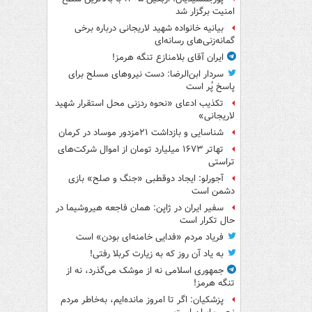
امنیت برگزار شد
بیانیه خانواده شهید لاریجانی درباره برخی
گمانه‌زنی‌های رسانه‌ای
ایران آقای بلامنازع تنگه هرمز!
سردار ابن‌الرضا: دست نیروهای مسلح برای
پاسخ پُر است
تکذیب ادعای «نحوه ردزنی محل استقرار شهید
لاریجانی»
شناسایی و بازداشت ۲۱مزدور موساد در کرمان
تهاتر ۱۶۷۳ میلیارد تومان از اموال شرکت‌های
تراستی
آجورلو: ایجاد دوقطبی «جنگ و صلح‌» بازی
دشمن است
سفیر ایران در ژاپن: همان فاجعه هیروشیما در
حال تکرار است
فریاد مردم «فدایی خامنه‌ای بودن» است
به یاد آن روز که به زیارت کربلا رفتی!
جمهوری اسلامی نه از موشک می‌گذرد، نه از
تنگه هرمز!
پزشکیان: اگر تا امروز مانده‌ایم، به‌خاطر مردم