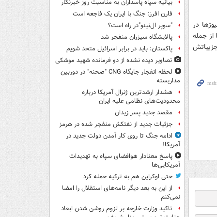
بیانیه سپاه پاسداران به مناسبت روز خبرنگار
فارن افرز: جنگ با ایران یک فاجعه است
ژ‌ها در
"سوپر ال‌نینو"در راه است؟
 از جمله
پالایشگاه سیزران منفجر شد
 جزییاتش
پاکستان: باید در برابر اسرائیل متحد شویم
تصاویر دیده‌ نشده از دو فرمانده شهید موشکی
لحظه انفجار جایگاه CNG "صحنه" در دوربین
مداربسته
هشدار ارشدترین ژنرال آمریکا درباره
محدودیت‌های نظامی علیه ایران
مقصد جدید پسر زیدان
جزئیات جدید از نفتکش منفجر شده در هرمز
ادامه جنگ تا روی کار آمدن دولت جدید در
آمریکا!
پاسخ معنادار هوافضای سپاه به تهدیدات
آمریکایی‌ها
حتی اوکراین هم به ترکیه حمله کرد
از این به بعد دیگر نامه‌های استقلال را امضا
نمی‌کنم
تاکید وزارت خارجه بر لزوم روشن شدن ابعاد