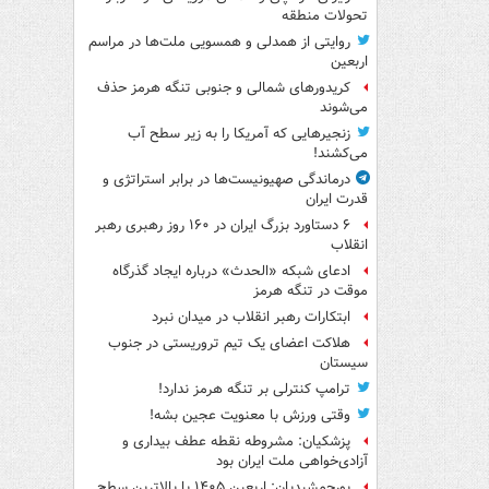
تحولات منطقه
روایتی از همدلی و همسویی ملت‌ها در مراسم
اربعین
کریدورهای شمالی و جنوبی تنگه هرمز حذف
می‌شوند
زنجیرهایی که آمریکا را به زیر سطح آب
می‌کشند!
درماندگی صهیونیست‌ها در برابر استراتژی و
قدرت ایران
۶ دستاورد بزرگ ایران در ۱۶۰ روز رهبری رهبر
انقلاب
ادعای شبکه «الحدث» درباره ایجاد گذرگاه
موقت در تنگه هرمز
ابتکارات رهبر انقلاب در میدان نبرد
هلاکت اعضای یک تیم تروریستی در جنوب
سیستان
ترامپ کنترلی بر تنگه هرمز ندارد!
وقتی ورزش با معنویت عجین بشه!
پزشکیان: مشروطه نقطه عطف بیداری و
آزادی‌خواهی ملت ایران بود
پورجمشیدیان: اربعین ۱۴۰۵ با بالاترین سطح