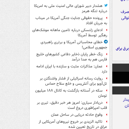
هشدار دبیر شورای عالی امنیت ملی به امریکا
درباره تنگه هرمز
پرونده حقوقی جنایت جنگی آمریکا در میناب
به جریان افتاد
ادعای زلنسکی درباره تامین ماهانه موشک‌های
رهگیر توسط آمریکا
خطای محاسباتی آمریکا و برتری راهبردی
جمهوری اسلامی!
 برق برای
زنگ خطر پایان ذخایر دفاعی کشورهای خلیج
فارس هم به صدا درآمد
عمان: مذاکرات مثبت و سازنده با ایران ادامه
دارد
روایت رسانه اسرائیلی از فشار واشنگتن بر
تل‌آویو برای آتش‌بس و خلع سلاح حماس
سکه در آستانه بازگشت به کانال ۱۸۸ میلیون
تومان
دریادار سیاری: امروز هر خبر دقیق، تیری بر
قلب امپراطوری دروغ است
وقوع حادثه دریایی در ساحل عمان
تاکید الزیدی بر خروج نیروهای آمریکایی از
عراق در تاریخ تعیین شده