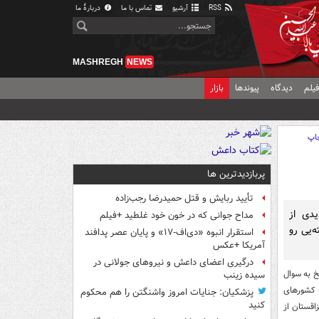
RSS
آرشیو
تماس با ما
دربارهٔ ما
MASHREGH
NEWS
یلم
دیدگاه
پیوندها
بازار
اپ
پربازدیدترین ها
تأیید ربایش و قتل حمیدرضا رجب‌زاده
ب نسل جدیدی از
مداح جوانی که در خون خود غلطید +فیلم
‌یی رو
استقرار انبوه «دی‌اف‑۱۷» و پایان عصر پدافند
آمریکا +عکس
درگیری اعضای داعش و نیروهای جولانی در
خ به سوال
سیده زینب
ب شد؟ با بیان این که کشورهای
پزشکیان: جنایات امروز واشنگتن را هم محکوم
کنید
زاقستان از