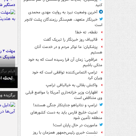
دستگیر ش
کنید
آخرین وضعیت نبرد به روایت مهدی محمدی
خبرنگار متعهد، هم‌سنگر رزمندگان پشت لانچر
است
نقطه، ته خط!
قالیباف روز خبرنگار را تبریک گفت
پزشکیان: ما نوکر مردم و در خدمت آنان
مه
هستیم
هلدینگ خ
عراقچی: زمان آن فرا رسیده است که به خود
متکی باشیم
فیلم برگزی
ترامپ التماس‌کننده توافقی است که خود
لحظه انفجار جایگاه
ویران کرد
واکنش بقائی به خیالبافی ترامپ
اظهارات وزیر خزانه‌داری آمریکا با مواضع قبلی
برگزیده و
وی متناقض است
ترامپ و نتانیاهو جنایتکار جنگی هستند!
امنیت خلیج فارس باید به دست کشورهای
منطقه تأمین شود
ماموریت در حال پایان است!
نشست خبری رئیس‌جمهور همزمان با روز