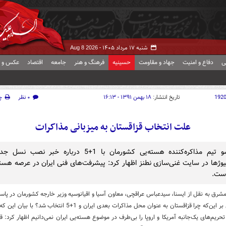
شنبه ۱۷ مرداد ۱۴۰۵ -
Aug 8 2026
ی
دفاع و امنیت
جهاد و مقاومت
حسینیه
فرهنگ و هنر
جامعه
اقتصاد
عکس و ف
192
تاریخ انتشار:
۱۸ بهمن ۱۳۹۱ - ۱۶:۱۳
۰ نظر
چ
علت انتخاب قزاقستان به میزبانی مذاکرات
یک عضو تیم مذاکره‌کننده هسته‌یی کشورمان با 1+5 درباره خبر نص
یوژها در سایت غنی‌سازی نطنز اظهار کرد: پیشرفت‌های فنی ایران در عرصه هسته
است.
شرق به نقل از ایسنا، سیدعباس عراقچی،‌ معاون آسیا و اقیانوسیه وزیر خارجه کشورمان در پاس
ایسنا مبنی بر این‌که چرا قزاقستان به عنوان محل مذاکرات بعدی ایران و 1+5 انتخا
تحریم‌های یک‌جانبه آمریکا و اروپا را بی‌طرف در موضوع هسته‌یی ایران نمی‌دانیم اظهار کرد: ق