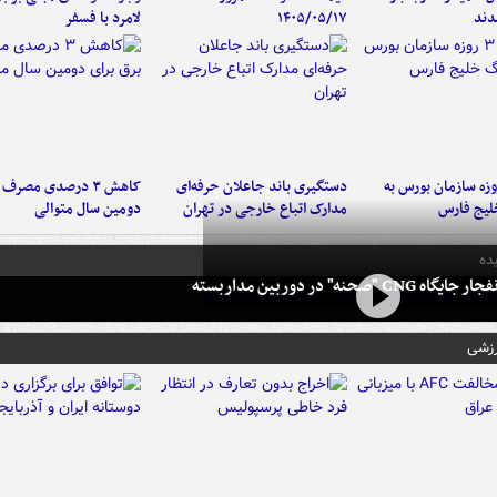
دند
۱۴۰۵/۰۵/۱۷
لامرد با فسفر
لت ۳ روزه سازمان بورس به
دستگیری باند جاعلان حرفه‌ای
کاهش ۳ درصدی مصرف
لیج فارس
مدارک اتباع خارجی در تهران
دومین سال متوالی
ده
 CNG "صحنه" در دوربین مداربسته
رزشی