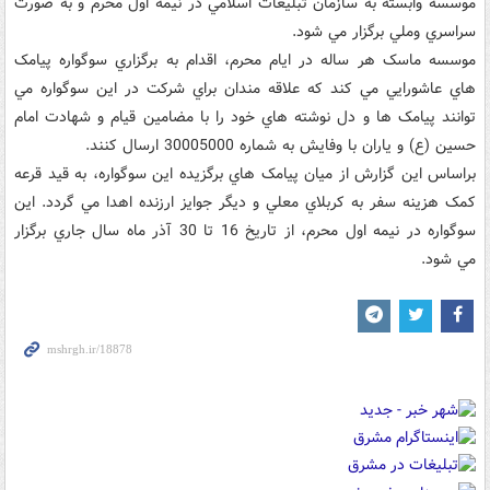
موسسه وابسته به سازمان تبليغات اسلامي در نيمه اول محرم و به صورت
سراسري وملي برگزار مي شود.
موسسه ماسک هر ساله در ايام محرم، اقدام به برگزاري سوگواره پيامک
هاي عاشورايي مي کند که علاقه مندان براي شرکت در اين سوگواره مي
توانند پيامک ها و دل نوشته هاي خود را با مضامين قيام و شهادت امام
حسين (ع) و ياران با وفايش به شماره 30005000 ارسال کنند.
براساس اين گزارش از ميان پيامک هاي برگزيده اين سوگواره، به قيد قرعه
کمک هزينه سفر به کربلاي معلي و ديگر جوايز ارزنده اهدا مي گردد. اين
سوگواره در نيمه اول محرم، از تاريخ 16 تا 30 آذر ماه سال جاري برگزار
مي شود.