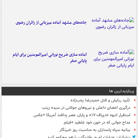
جاده‌های مشهد آماده میزبانی از زائران رضوی
آماده سازی ضریح نورانی امیرالمومنین برای ایام
پایانی صفر
پربازدیدترین ها
تأیید ربایش و قتل حمیدرضا رجب‌زاده
درگیری اعضای داعش و نیروهای جولانی در سیده زینب
استقرار انبوه «دی‌اف‑۱۷» و پایان عصر پدافند آمریکا +عکس
مداح جوانی که در خون خود غلطید +فیلم
بیانیه سپاه پاسداران به مناسبت روز خبرنگار
پزشکیان: جنایات امروز واشنگتن را هم محکوم کنید