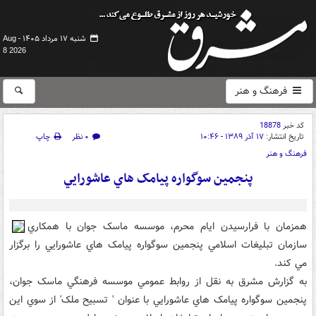
شنبه ۱۷ مرداد ۱۴۰۵ -
Aug
8 2026
فرهنگ و هنر
کد خبر
18878
تاریخ انتشار:
۱۷ آذر ۱۳۸۹ - ۱۰:۴۶
۰ نظر
چاپ
فرهنگ و هنر
پنجمين سوگواره پيامک هاي عاشورايي
همزمان با فرارسيدن ايام محرم، موسسه ماسک جوان با همکاري
سازمان تبليغات اسلامي پنجمين سوگواره پيامک هاي عاشورايي را برگزار
مي کند.
به گزارش مشرق به نقل از روابط عمومي موسسه فرهنگي ماسک جوان،
پنجمين سوگواره پيامک هاي عاشورايي با عنوان ' تسبيح ملک' از سوي اين