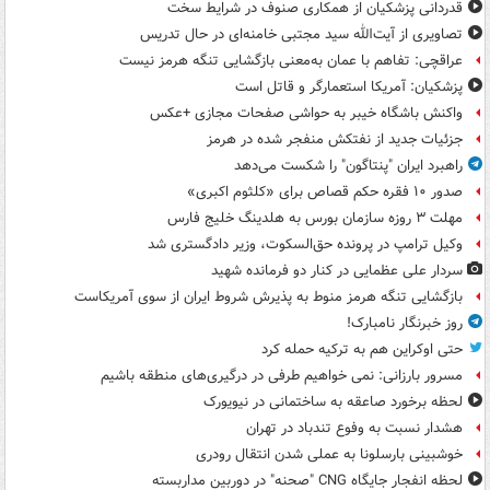
قدردانی پزشکیان از همکاری صنوف در شرایط سخت
تصاویری از آیت‌الله سید مجتبی خامنه‌ای در حال تدریس
عراقچی: تفاهم با عمان به‌معنی بازگشایی تنگه هرمز نیست
پزشکیان: آمریکا استعمارگر و قاتل است
واکنش باشگاه خیبر به حواشی صفحات مجازی +عکس
جزئیات جدید از نفتکش منفجر شده در هرمز
راهبرد ایران "پنتاگون" را شکست می‌دهد
صدور ۱۰ فقره حکم قصاص برای «کلثوم اکبری»
مهلت ۳ روزه سازمان بورس به هلدینگ خلیج فارس
وکیل ترامپ در پرونده حق‌السکوت، وزیر دادگستری شد
سردار علی عظمایی در کنار دو فرمانده شهید
بازگشایی تنگه هرمز منوط به پذیرش شروط ایران از سوی آمریکاست
روز خبرنگار نامبارک!
حتی اوکراین هم به ترکیه حمله کرد
مسرور بارزانی: نمی خواهیم طرفی در درگیری‌های منطقه باشیم
لحظه برخورد صاعقه به ساختمانی در نیویورک
هشدار نسبت به وفوع تندباد در تهران
خوشبینی بارسلونا به عملی شدن انتقال رودری
لحظه انفجار جایگاه CNG "صحنه" در دوربین مداربسته