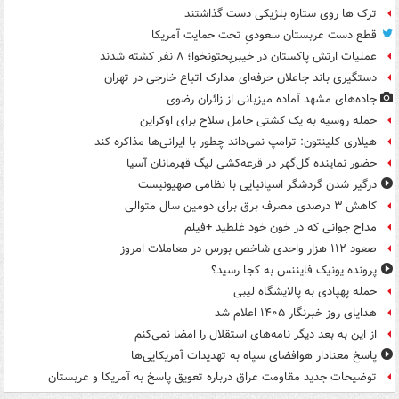
ترک ها روی ستاره بلژیکی دست گذاشتند
قطع دست عربستان سعودیِ تحت حمایت آمریکا
عملیات ارتش پاکستان در خیبرپختونخوا؛ ۸ نفر کشته شدند
دستگیری باند جاعلان حرفه‌ای مدارک اتباع خارجی در تهران
جاده‌های مشهد آماده میزبانی از زائران رضوی
حمله روسیه به یک کشتی حامل سلاح برای اوکراین
هیلاری کلینتون: ترامپ نمی‌داند چطور با ایرانی‌ها مذاکره کند
حضور نماینده گل‌گهر در قرعه‌کشی لیگ قهرمانان آسیا
درگیر شدن گردشگر اسپانیایی با نظامی صهیونیست
کاهش ۳ درصدی مصرف برق برای دومین سال متوالی
مداح جوانی که در خون خود غلطید +فیلم
صعود ۱۱۲ هزار واحدی شاخص بورس در معاملات امروز
پرونده یونیک فایننس به کجا رسید؟
حمله پهپادی به پالایشگاه لیبی
هدایای روز خبرنگار ۱۴۰۵ اعلام شد
از این به بعد دیگر نامه‌های استقلال را امضا نمی‌کنم
پاسخ معنادار هوافضای سپاه به تهدیدات آمریکایی‌ها
توضیحات جدید مقاومت عراق درباره تعویق پاسخ به آمریکا و عربستان