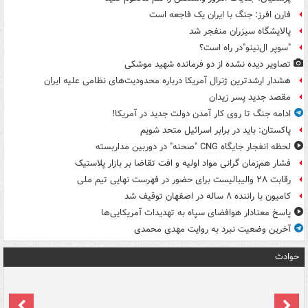
فارن افرز: جنگ با ایران یک فاجعه است
پالایشگاه سیزران منفجر شد
"سوپر ال‌نینو"در راه است؟
تصاویر دیده‌ نشده از دو فرمانده شهید موشکی
هشدار ارشدترین ژنرال آمریکا درباره محدودیت‌های نظامی علیه ایران
مقصد جدید پسر زیدان
ادامه جنگ تا روی کار آمدن دولت جدید در آمریکا!
پاکستان: باید در برابر اسرائیل متحد شویم
لحظه انفجار جایگاه CNG "صحنه" در دوربین مداربسته
فشار هم‌زمان گرانی مواد اولیه و افت تقاضا بر بازار پلاستیک
رقابت ۲۸ والیبالیست برای حضور در فهرست نهایی تیم ملی
کامیون با راننده ۸ ساله در اصفهان توقیف شد
پاسخ معنادار هوافضای سپاه به تهدیدات آمریکایی‌ها
آخرین وضعیت نبرد به روایت مهدی محمدی
حوادث