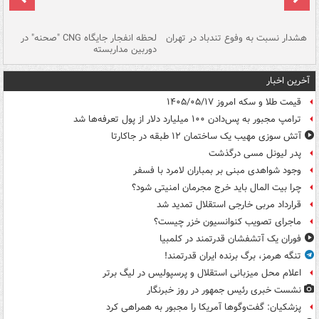
ای
هشدار نسبت به وفوع تندباد در تهران
لحظه انفجار جایگاه CNG "صحنه" در
دس
دوربین مداربسته
ات
آخرین اخبار
قیمت طلا و سکه امروز ۱۴۰۵/۰۵/۱۷
ترامپ مجبور به پس‌دادن ۱۰۰ میلیارد دلار از پول تعرفه‌ها شد
آتش سوزی مهیب یک ساختمان ۱۲ طبقه در جاکارتا
پدر لیونل مسی درگذشت
وجود شواهدی مبنی بر بمباران لامرد با فسفر
چرا بیت المال باید خرج مجرمان امنیتی شود؟
قرارداد مربی خارجی استقلال تمدید شد
ماجرای تصویب کنوانسیون خزر چیست؟
فوران یک آتشفشان قدرتمند در کلمبیا
تنگه هرمز، برگ برنده ایران قدرتمند!
اعلام محل میزبانی استقلال و پرسپولیس در لیگ برتر
نشست خبری رئیس جمهور در روز خبرنگار
پزشکیان: گفت‌وگوها آمریکا را مجبور به همراهی کرد