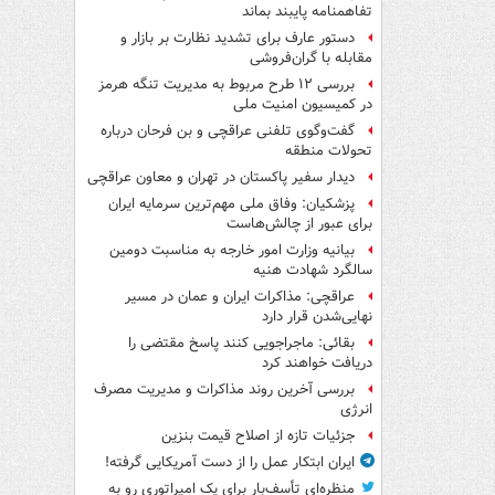
تفاهم‎نامه پایبند بماند
دستور عارف برای تشدید نظارت بر بازار و
مقابله با گران‌فروشی
بررسی ۱۲ طرح مربوط به مدیریت تنگه هرمز
در کمیسیون امنیت ملی
گفت‌وگوی تلفنی عراقچی و بن فرحان درباره
تحولات منطقه
دیدار سفیر پاکستان در تهران و معاون عراقچی
پزشکیان: وفاق ملی مهم‌ترین سرمایه ایران
برای عبور از چالش‌هاست
بیانیه وزارت امور خارجه به مناسبت دومین
سالگرد شهادت هنیه
عراقچی: مذاکرات ایران و عمان در مسیر
نهایی‌شدن قرار دارد
بقائی: ماجراجویی کنند پاسخ مقتضی را
دریافت خواهند کرد
بررسی آخرین روند مذاکرات و مدیریت مصرف
انرژی
جزئیات تازه از اصلاح قیمت بنزین
ایران ابتکار عمل را از دست آمریکایی‌ گرفته!
منظره‌ای تأسف‌بار برای یک امپراتوری رو به