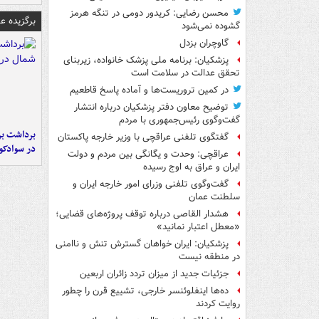
محسن رضایی: کریدور دومی در تنگه هرمز
برگزیده 
گشوده نمی‌شود
گاوچران بزدل
پزشکیان: برنامه ملی پزشک خانواده، زیربنای
تحقق عدالت در سلامت است
در کمین تروریست‌ها و آماده پاسخ قاطعیم
توضیح معاون دفتر پزشکیان درباره انتشار
گفت‌وگوی رئیس‌جمهوری با مردم
برداشت بر
گفتگوی تلفنی عراقچی با وزیر خارجه پاکستان
در سوادکو
عراقچی: وحدت و یگانگی بین مردم و دولت
ایران و عراق به اوج رسیده
گفت‌وگوی تلفنی وزرای امور خارجه ایران و
سلطنت عمان
هشدار القاصی درباره توقف پروژه‌های قضایی؛
«معطل اعتبار نمانید»
پزشکیان: ایران خواهان گسترش تنش و ناامنی
در منطقه نیست
جزئیات جدید از میزان تردد زائران اربعین
ده‌ها اینفلوئنسر خارجی، تشییع قرن را چطور
روایت کردند