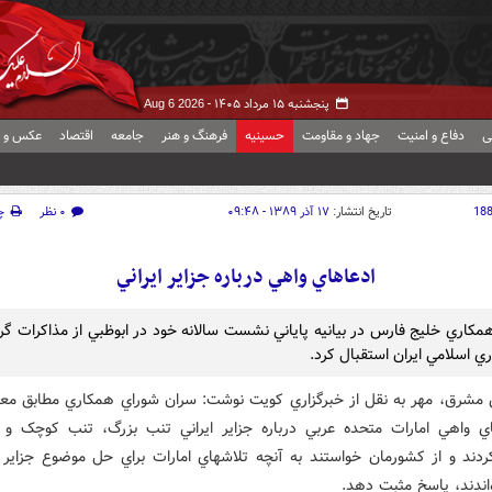
پنجشنبه ۱۵ مرداد ۱۴۰۵ -
Aug 6 2026
ی
دفاع و امنیت
جهاد و مقاومت
حسینیه
فرهنگ و هنر
جامعه
اقتصاد
عکس و ف
18
تاریخ انتشار:
۱۷ آذر ۱۳۸۹ - ۰۹:۴۸
۰ نظر
چ
ادعاهاي واهي درباره جزاير ايراني
ي اسلامي ايران استقبال کرد.
 مشرق، مهر به نقل از خبرگزاري کويت نوشت: سران شوراي همکاري مطابق مع
اي واهي امارات متحده عربي درباره جزاير ايراني تنب بزرگ، تنب کوچک و 
دند و از کشورمان خواستند به آنچه تلاشهاي امارات براي حل موضوع جزاير 
ندند، پاسخ مثبت دهد.