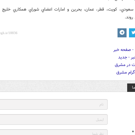
سعودي، کويت، قطر، عمان، بحرين و امارات اعضاي شوراي همکاري خليج 
روند.
ا
*