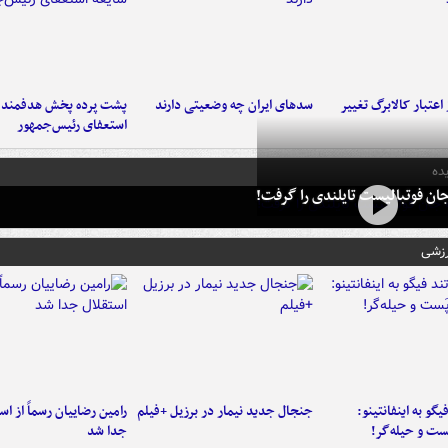
اعتبار کالابرگ تغییر
سدهای ایران چه وضعیتی دارند
پشت پرده پخش هدفمند ش
استعفای رئیس‌جمهور
ده
ان فوتبالیست تایلندی را گرفت!
رزشی
یگو به اینفانتینو:
جنجال جدید نیمار در برزیل +فیلم
رامین رضاییان رسماً از اس
ست‌ و حیله‌گر!
جدا شد