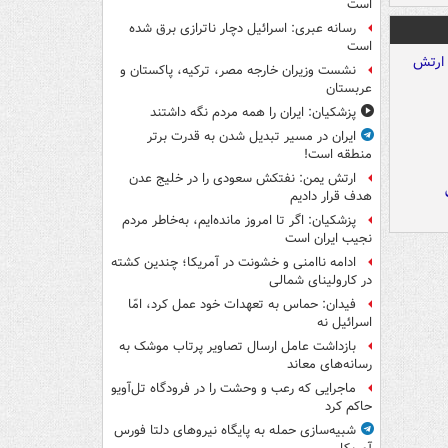
است
رسانه عبری: اسرائیل دچار ناترازی برق شده
است
نشست وزیران خارجه مصر، ترکیه، پاکستان و
عربستان
پزشکیان: ایران را همه مردم نگه داشتند
ایران در مسیر تبدیل شدن به قدرت برتر
منطقه است!
ارتش یمن: نفتکش سعودی را در خلیج عدن
هدف قرار دادیم
پزشکیان: اگر تا امروز مانده‌ایم، به‌خاطر مردم
نجیب ایران است
ادامه ناامنی و خشونت در آمریکا؛ چندین کشته
در کارولینای شمالی
فیدان: حماس به تعهدات خود عمل کرد، امّا
اسرائیل نه
بازداشت عامل ارسال تصاویر پرتاب موشک به
رسانه‌های معاند
ماجرایی که رعب و وحشت را در فرودگاه تل‌آویو
حاکم کرد
شبیه‌سازی حمله به پایگاه نیروهای دلتا فورس