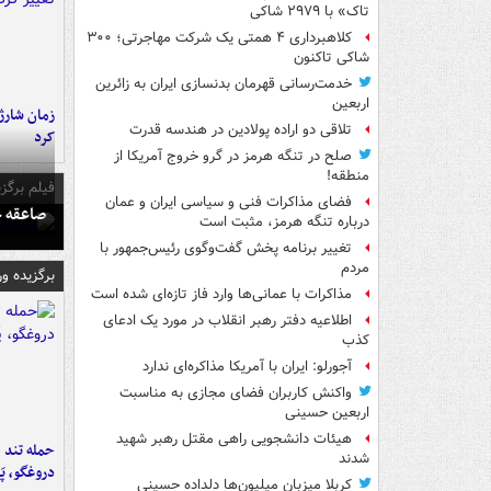
تاک» با ۲۹۷۹ شاکی
کلاهبرداری ۴ همتی یک شرکت مهاجرتی؛ ۳۰۰
شاکی تاکنون
خدمت‌رسانی قهرمان بدنسازی ایران به زائرین
اربعین
زمان شارژ 
تلاقی دو اراده پولادین در هندسه قدرت
کرد
صلح در تنگه هرمز در گرو خروج آمریکا از
منطقه!
فیلم برگزی
فضای مذاکرات فنی و سیاسی ایران و عمان
صاعقه ج
درباره تنگه هرمز، مثبت است
تغییر برنامه پخش گفت‌وگوی رئیس‌جمهور با
مردم
برگزیده و
مذاکرات با عمانی‌ها وارد فاز تازه‌ای شده است
اطلاعیه دفتر رهبر انقلاب در مورد یک ادعای
کذب
آجورلو: ایران با آمریکا مذاکره‌ای ندارد
واکنش کاربران فضای مجازی به مناسبت
اربعین حسینی
هیئات دانشجویی راهی مقتل رهبر شهید
حمله تند ف
شدند
دروغگو، پَ
کربلا میزبان میلیون‌ها دلداده حسینی