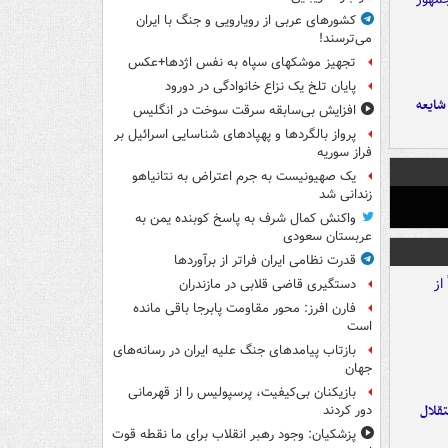
کشورهای عربی از رویارویی و جنگ با ایران
می‌ترسند!
تجهیز موشکهای سپاه به نفس اژدها+عکس
پایان تلخ یک نزاع خانوادگی در دورود
ایعه
افزایش بی‌سابقه سرقت سوخت در انگلیس
پرواز بالگردها و پهپادهای شناسایی اسرائیل بر
فراز سوریه
یک صهیونیست به جرم اعتراض به نتانیاهو
زندانی شد
واکنش کمال شرف به پاسخ کوبنده یمن به
عربستان سعودی
قدرت نظامی ایران فراتر از برآوردها
دستگیری قاضی قلابی در مازندران
فارن افرز: محور مقاومت پابرجا باقی مانده
است
بازتاب پیامدهای جنگ علیه ایران در رسانه‌های
جهان
بازیکنان بی‌کیفیت، پرسپولیس را از قهرمانی
تقلال
دور کردند
پزشکیان: وجود رهبر انقلاب برای ما نقطه قوت