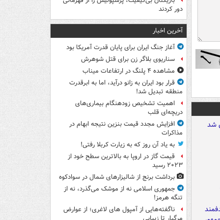
بازیکنان بی‌کیفیت، پرسپولیس را از قهرمانی
دور کردند
آخرین اخبار
آغاز جنگ ایران برای پایان قدرت آمریکا بود
سناریوی بلاگر زن برای قتل شوهرش
مشاهده ۴ پلنگ در ارتفاعات میناب
قرار بود ایران به زانو درآید، اما به ابرقدرت
منطقه تبدیل شد!
اهمیت تشخیص زودهنگام بیماری‌های
دریچه‌ای قلب
افزایش مجدد قیمت بنزین نتیجه ابهام در
مذاکرات
به یاد آن روز که به زیارت کربلا رفتی!
قیمت گاز در اروپا به بالاترین سطح خود از
۲۰۲۳ رسید
برداشت برنج از شالیزارهای شمال در سوادکوه
جمهوری اسلامی نه از موشک می‌گذرد، نه از
تنگه هرمز!
ناگفته‌هایی از آمپول های لاغری؛ از عوارض
مرگبار تا زیبایی