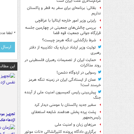
مردم‌سالاری ملت ایران است
بقائی: برنامه‌ای برای سفر به قطر و پاکستان
نداریم
رایزنی وزیر امور خارجه ایتالیا با عراقچی
بررسی چالش‌های جمعیتی در چهارمین جلسه
*
لطفا عدد م
قرارگاه جوانی جمعیت قوه قضا
شرط بازگشایی تنگه هرمز چیست؟
توئیت وزیر ارشاد درباره یک تکذیبیه از دفتر
رهبری
حمایت ایران از تصمیمات رهبران فلسطینی در
روند مذاکرات
این مطالب
رسوایی در اردوگاه دشمن!
عمان از ایستادگی ایران در زمینه تنگه هرمز
خرسند است!
پیش‌بینی رئیس کمیسیون امنیت ملی از آینده
جنگ
سفیر جدید پاکستان با مومنی دیدار کرد
پشت پرده پخش هدفمند شایعه استعفای
تجهیز موش
رئیس‌جمهور
اژدها+عک
مرزهای زبان و امنیت ملی
برگزاری دادگاه پرونده کثیرالشاکی «تات موتور