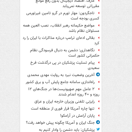
عارف: اقتصاد دیجیتال بدون رفع موانع
مقرراتی توسعه نمی‌یابد
تاجگردون: مهار تورم در گرو تامین غیرتورمی
کسری بودجه است
مواضع حکیمانه رهبر انقلاب، نصب العین همه
مسئولان نظام باشد
بقائی ادعای ترامپ درباره مذاکرات با ایران را رد
کرد
نگاهداری: دشمن به دنبال فرسودگی نظام
حکمرانی کشور است
پیام تسلیت پزشکیان در پی درگذشت فرخ
سعیدی
آخرین وضعیت نبرد به روایت مهدی محمدی
راه‌اندازی سامانه جامع پایش آب و برق کشور
۲ عامل مهم صهیونیست‌ها در جنگ‌های ۱۲
روزه و ۴۰ روزه اعدام شدند
رایزنی تلفنی وزیران خارجه ایران و عراق
تنها چاره آمریکا فرار فوری از منطقه است
پایان آرامش در آرامکو!
جنگ ایران و آمریکا چگونه پیش خواهد رفت؟
پزشکیان: باید دشمن را وادار کنیم به