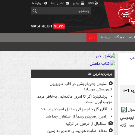
RSS
آرشیو
تماس با ما
دربارهٔ ما
MASHREGH
NEWS
یلم
دیدگاه
پیوندها
بازار
اپ
پربازدیدترین ها
نمایش وطن‌فروشی در قاب تلویزیون
تروریستی موساد!
شوراي همکاري خليج فارس در بيانيه پاياني نشست سالانه خود در ابوظبي از مذاکرات گروه 1+5
پزشکیان: اگر تا امروز مانده‌ایم، به‌خاطر مردم
نجیب ایران است
مول
آقای گل جام جهانی مقابل اسرائیل ایستاد
رامین رضاییان رسماً از استقلال جدا شد
ابوموسي
استقبال از فرعون در ترکیه
سه گانه
لحظه اصابت هواپیمای هندی به زمین