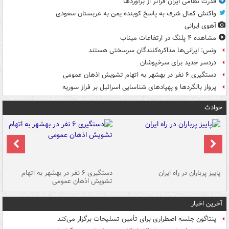
قدرت نظامی ایران فراتر از برآوردها
واکنش کمال شرف به پاسخ کوبنده یمن به عربستان سعودی
آهوی ایرانی
مشاهده ۴ پلنگ در ارتفاعات میناب
ونس: ایرانی‌ها مذاکره‌کنندگان سرسختی هستند
دردسر جدید برای سرخپوشان
دستگیری ۶ نفر در بهشهر به اتهام تشویش اذهان عمومی
پرواز بالگردها و پهپادهای شناسایی اسرائیل بر فراز سوریه
حوادث
ن
پاییز پرباران در راه ایران
دستگیری ۶ نفر در بهشهر به اتهام
تشویش اذهان عمومی
اس
آخرین اخبار
پنتاگون جلسه اضطراری برای تأمین تسلیحات برگزار می‌کند