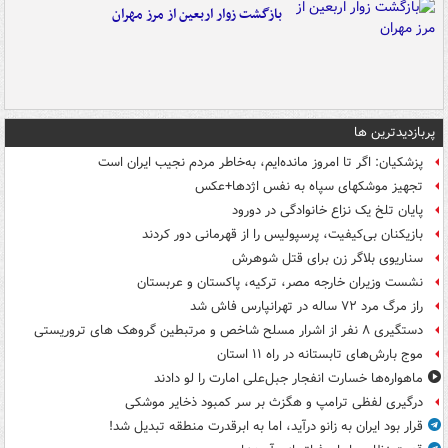
بازگشت زوار اربعین از مرز مهران
پربازدیدترین ها
پزشکیان: اگر تا امروز مانده‌ایم، به‌خاطر مردم نجیب ایران است
تجهیز موشکهای سپاه به نفس اژدها+عکس
پایان تلخ یک نزاع خانوادگی در دورود
بازیکنان بی‌کیفیت، پرسپولیس را از قهرمانی دور کردند
سناریوی بلاگر زن برای قتل شوهرش
نشست وزیران خارجه مصر، ترکیه، پاکستان و عربستان
راز مرگ مرد ۷۲ ساله در تهرانپارس فاش شد
دستگیری ۸ نفر از اشرار مسلح شاخص و مرتبطین گروهک های تروریستی
موج بارش‌های تابستانه در راه ۱۱ استان
ماهواره‌ها خسارت انفجار جبل‌علی امارت را لو دادند
درگیری لفظی ترامپ و هگزث بر سر کمبود ذخایر موشکی
قرار بود ایران به زانو درآید، اما به ابرقدرت منطقه تبدیل شد!