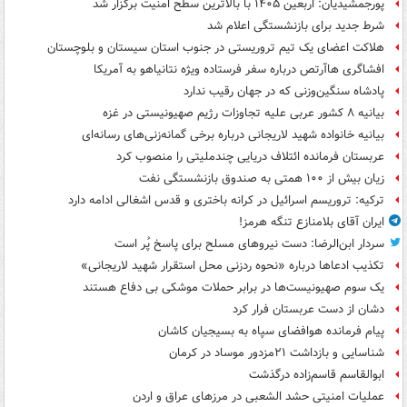
پورجمشیدیان: اربعین ۱۴۰۵ با بالاترین سطح امنیت برگزار شد
شرط جدید برای بازنشستگی اعلام شد
هلاکت اعضای یک تیم تروریستی در جنوب استان سیستان و بلوچستان
افشاگری هاآرتص درباره سفر فرستاده ویژه نتانیاهو به آمریکا
پادشاه سنگین‌وزنی که در جهان رقیب ندارد
بیانیه ۸ کشور عربی علیه تجاوزات رژیم صهیونیستی در غزه
بیانیه خانواده شهید لاریجانی درباره برخی گمانه‌زنی‌های رسانه‌ای
عربستان فرمانده ائتلاف دریایی چندملیتی را منصوب کرد
زیان بیش از ۱۰۰ همتی به صندوق‌ بازنشستگی نفت
ترکیه: تروریسم اسرائیل در کرانه باختری و قدس اشغالی ادامه دارد
ایران آقای بلامنازع تنگه هرمز!
سردار ابن‌الرضا: دست نیروهای مسلح برای پاسخ پُر است
تکذیب ادعاها درباره «نحوه ردزنی محل استقرار شهید لاریجانی»
یک‌ سوم صهیونیست‌ها در برابر حملات موشکی بی دفاع هستند
دشان از دست عربستان فرار کرد
پیام فرمانده هوافضای سپاه به بسیجیان کاشان
شناسایی و بازداشت ۲۱مزدور موساد در کرمان
ابوالقاسم قاسم‌زاده درگذشت
عملیات امنیتی حشد الشعبی در مرزهای عراق و اردن