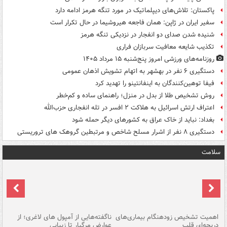
پاکستان: تلاش‌های دیپلماتیک در مورد تنگه هرمز ادامه دارد
سفیر ایران در ژاپن: همان فاجعه هیروشیما در حال تکرار است
شنیده شدن صدای دو انفجار در نزدیکی تنگه هرمز
تکذیب شایعه معافیت سربازان فراری
روزنامه‌های ورزشی امروز پنج‌شنبه ۱۵ مرداد ۱۴۰۵
دستگیری ۶ نفر در بهشهر به اتهام تشویش اذهان عمومی
فیفا توهین‌کنندگان به اینفانتینو را تهدید کرد
روش تشخیص طلا از بدل در منزل؛ راهنمای ساده و کم‌خطر
اعتراف ارتش اسرائیل به هلاکت ۲ افسر در تله انفجاری حزب‌الله
بغداد: نباید از خاک عراق به کشورهای دیگر حمله شود
دستگیری ۸ نفر از اشرار مسلح شاخص و مرتبطین گروهک های تروریستی
سلامت
اهمیت تشخیص زودهنگام بیماری‌های
ناگفته‌هایی از آمپول های لاغری؛ از
دریچه‌ای قلب
عوارض مرگبار تا زیبایی
تا