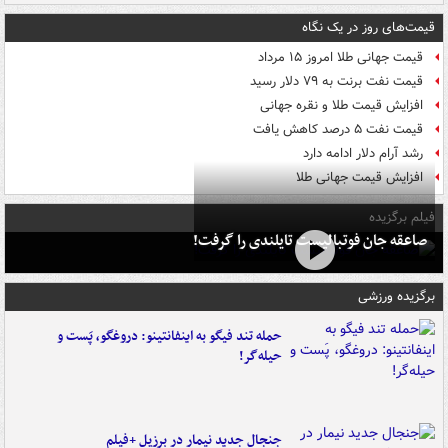
قیمت‌های روز در یک نگاه
قیمت جهانی طلا امروز ۱۵ مرداد
قیمت نفت برنت به ۷۹ دلار رسید
افزایش قیمت طلا و نقره جهانی
قیمت نفت ۵ درصد کاهش یافت
رشد آرام دلار ادامه دارد
افزایش قیمت جهانی طلا
فیلم برگزیده
صاعقه جان فوتبالیست تایلندی را گرفت!
برگزیده ورزشی
حمله تند فیگو به اینفانتینو: دروغگو، پَست‌ و
حیله‌گر!
جنجال جدید نیمار در برزیل +فیلم