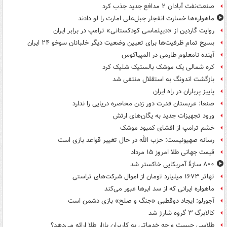
صنعت‌نفت آبادان ۲ مدافع جدید جذب کرد
ماهواره‌ها خسارت انفجار جبل‌علی امارت را لو دادند
روایت گاردین از «دیپلماسی کودکستانی» ترامپ در برابر ایران
بسیج تمام ظرفیت‌ها برای تعیین وضعیت دیگر خلبانان سوخو ۲۴ ایران
آینده نامعلوم طارمی در المپیاکوس
کره شمالی یک موشک بالستیک شلیک کرد
بازگشت اندونگ به استقلال منتفی شد
پاییز پرباران در راه ایران
صنعا: عربستان قدرت دور زدن محاصره دریایی را ندارد
ورود تجهیزات جدید به یگان‌های ارتش
خشم ترامپ از افشای کمبود موشک
رسانه صهیونیست: حزب الله در حال تغییر قواعد بازی است
قیمت جهانی طلا امروز ۱۵ مرداد
۸۰۰ سازۀ آمریکایی خاکستر شد
تهاتر ۱۶۷۳ میلیارد تومان از اموال شرکت‌های تراستی
ماهواره ایرانی که از سد ابرها عبور می‌کند
آجورلو: ایجاد دوقطبی «جنگ و صلح‌» بازی دشمن است
کالابرگ ۳ گروه شارژ شد
طلاسی چیست و چه خدماتی به کاربران بازار طلا ارائه می‌دهد؟