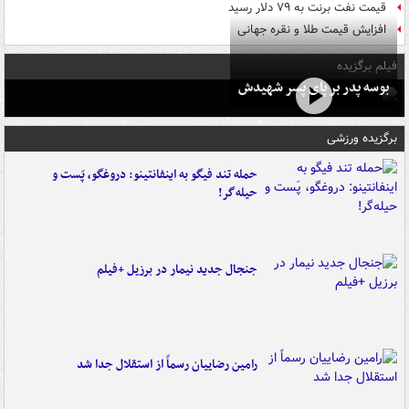
قیمت نفت برنت به ۷۹ دلار رسید
افزایش قیمت طلا و نقره جهانی
فیلم برگزیده
بوسه‌ پدر بر پای پسر شهیدش
برگزیده ورزشی
حمله تند فیگو به اینفانتینو: دروغگو، پَست‌ و
حیله‌گر!
جنجال جدید نیمار در برزیل +فیلم
رامین رضاییان رسماً از استقلال جدا شد