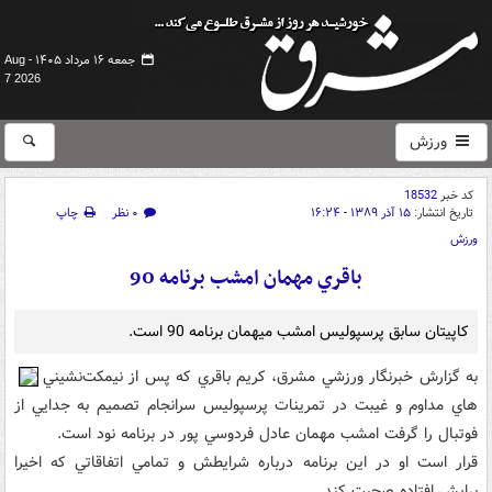
جمعه ۱۶ مرداد ۱۴۰۵ -
Aug
7 2026
ورزش
کد خبر
18532
تاریخ انتشار:
۱۵ آذر ۱۳۸۹ - ۱۶:۲۴
۰ نظر
چاپ
ورزش
باقري مهمان امشب برنامه 90
کاپيتان سابق پرسپوليس امشب ميهمان برنامه 90 است.
به گزارش خبرنگار ورزشي مشرق، کريم باقري که پس از نيمکت‌نشيني‌
هاي مداوم و غيبت در تمرينات پرسپوليس سرانجام تصميم به جدايي از
فوتبال را گرفت امشب مهمان عادل فردوسي پور در برنامه نود است.
قرار است او در اين برنامه درباره شرايطش و تمامي اتفاقاتي که اخيرا
برايش افتاده صحبت کند.