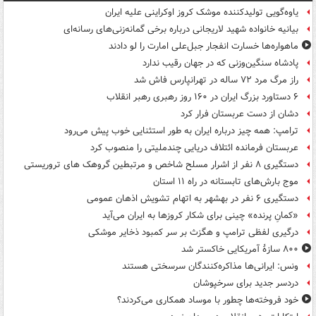
یاوه‌گویی تولیدکننده موشک کروز اوکراینی علیه ایران
بیانیه خانواده شهید لاریجانی درباره برخی گمانه‌زنی‌های رسانه‌ای
ماهواره‌ها خسارت انفجار جبل‌علی امارت را لو دادند
پادشاه سنگین‌وزنی که در جهان رقیب ندارد
راز مرگ مرد ۷۲ ساله در تهرانپارس فاش شد
۶ دستاورد بزرگ ایران در ۱۶۰ روز رهبری رهبر انقلاب
دشان از دست عربستان فرار کرد
ترامپ: همه چیز درباره ایران به طور استثنایی خوب پیش می‌رود
عربستان فرمانده ائتلاف دریایی چندملیتی را منصوب کرد
دستگیری ۸ نفر از اشرار مسلح شاخص و مرتبطین گروهک های تروریستی
موج بارش‌های تابستانه در راه ۱۱ استان
دستگیری ۶ نفر در بهشهر به اتهام تشویش اذهان عمومی
«کمانِ پرنده» چینی برای شکار کروزها به ایران می‌آید
درگیری لفظی ترامپ و هگزث بر سر کمبود ذخایر موشکی
۸۰۰ سازۀ آمریکایی خاکستر شد
ونس: ایرانی‌ها مذاکره‌کنندگان سرسختی هستند
دردسر جدید برای سرخپوشان
خود فروخته‌ها چطور با موساد همکاری می‌کردند؟