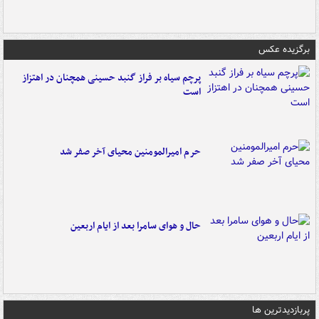
برگزیده عکس
پرچم سیاه بر فراز گنبد حسینی همچنان در اهتزاز
است
حرم امیرالمومنین محیای آخر صفر شد
حال و هوای سامرا بعد از ایام اربعین
پربازدیدترین ها