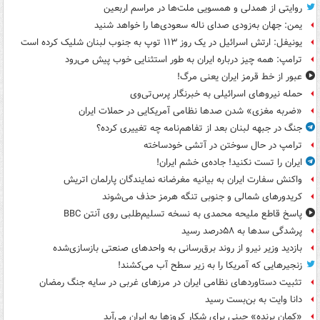
روایتی از همدلی و همسویی ملت‌ها در مراسم اربعین
یمن: جهان به‌زودی صدای ناله سعودی‌ها را خواهد شنید
یونیفل: ارتش اسرائیل در یک روز ۱۱۳ توپ به جنوب لبنان شلیک کرده است
ترامپ: همه چیز درباره ایران به طور استثنایی خوب پیش می‌رود
عبور از خط قرمز ایران یعنی مرگ!
حمله نیروهای اسرائیلی به خبرنگار پرس‌تی‌وی
«ضربه مغزی» شدن صدها نظامی آمریکایی در حملات ایران
جنگ در جبهه لبنان بعد از تفاهم‌نامه چه تغییری کرده؟
ترامپ در حال سوختن در آتشی خودساخته
ایران را تست نکنید! جاده‌ی خشم ایران!
واکنش سفارت ایران به بیانیه مغرضانه نمایندگان پارلمان اتریش
کریدورهای شمالی و جنوبی تنگه هرمز حذف می‌شوند
پاسخ قاطع ملیحه محمدی به نسخه تسلیم‌طلبی روی آنتن BBC
پرشدگی سدها به ۵۸درصد رسید
بازدید وزیر نیرو از روند برق‌رسانی به واحدهای صنعتی بازسازی‌شده
زنجیرهایی که آمریکا را به زیر سطح آب می‌کشند!
تثبیت دستاوردهای نظامی ایران در مرزهای غربی در سایه جنگ رمضان
دانا وایت به بن‌بست رسید
«کمانِ پرنده» چینی برای شکار کروزها به ایران می‌آید