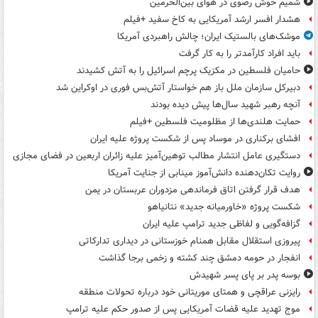
شمیم خوش رضوی در هوای بین‌الحرمین
هشدار افسر ارشد آمریکایی به کاخ سفید +فیلم
موشک‌های بالستیک ایران؛ چالش راهبردی آمریکا
باید افراد کارآمدتر را به کار گرفت
حامیان فلسطین در مکزیک پرچم اسرائیل را به آتش کشیدند
دبیرکل سازمان ملل باز هم خواستار آتش‌بس فوری در اوکراین شد
آنچه رهبر شهید سال‌ها پیش دیده بودند
حمایت هلندی‌ها از مظلومیت فلسطین +فیلم
افشای برکناری در موساد پس از شکست پروژه علیه ایران
دستگیری عامل انتشار مطالب توهین‌آمیز علیه زائران اربعین در فضای مجازی
روایت تکان‌دهنده دانش‌آموز مینابی از جنایت آمریکا
هدف قرار گرفتن اتاق‌ فرماندهی مزدوران عربستان در یمن
شکست پروژه «خاورمیانه جدید» نتانیاهو
گزافه‌گویی و لفاظی جدید ترامپ علیه ایران
پیروزی استقلال مقابل همنام خوزستانی در دیداری تدارکاتی
انفجار در حومه دمشق چند کشته و زخمی برجا گذاشت
بوسه‌ پدر بر پای پسر شهیدش
رایزنی عراقچی و همتای موریتانی خود درباره تحولات منطقه
موج تهدید علیه قضات آمریکایی پس از صدور حکم علیه ترامپ