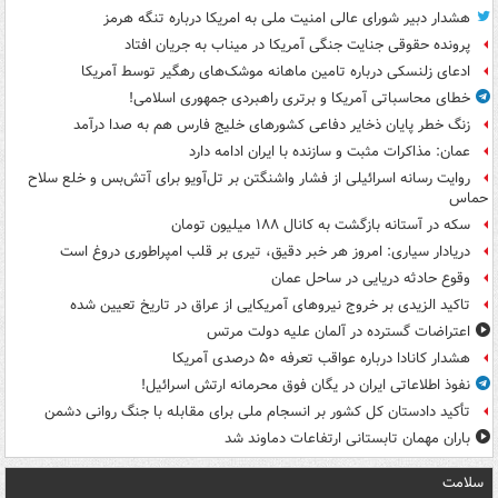
هشدار دبیر شورای عالی امنیت ملی به امریکا درباره تنگه هرمز
پرونده حقوقی جنایت جنگی آمریکا در میناب به جریان افتاد
ادعای زلنسکی درباره تامین ماهانه موشک‌های رهگیر توسط آمریکا
خطای محاسباتی آمریکا و برتری راهبردی جمهوری اسلامی!
زنگ خطر پایان ذخایر دفاعی کشورهای خلیج فارس هم به صدا درآمد
عمان: مذاکرات مثبت و سازنده با ایران ادامه دارد
روایت رسانه اسرائیلی از فشار واشنگتن بر تل‌آویو برای آتش‌بس و خلع سلاح
حماس
سکه در آستانه بازگشت به کانال ۱۸۸ میلیون تومان
دریادار سیاری: امروز هر خبر دقیق، تیری بر قلب امپراطوری دروغ است
وقوع حادثه دریایی در ساحل عمان
تاکید الزیدی بر خروج نیروهای آمریکایی از عراق در تاریخ تعیین شده
اعتراضات گسترده در آلمان علیه دولت مرتس
هشدار کانادا درباره عواقب تعرفه ۵۰ درصدی آمریکا
نفوذ اطلاعاتی ایران در یگان فوق محرمانه ارتش اسرائیل!
تأکید دادستان کل کشور بر انسجام ملی برای مقابله با جنگ روانی دشمن
باران مهمان تابستانی ارتفاعات دماوند شد
سلامت