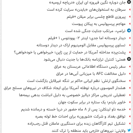
جان دوباره نگین فیروزه ای ایران «دریاچه ارومیه»
سرطان به استخوان‌های «بایدن» سرایت کرده است
پیروزی قاطع چلسی برابر میلان +فیلم
مهاجم پرسپولیس به پیکان پیوست
ترامپ، مرتکب جنایت جنگی شده است
دیدار دوستانه اما جدی؛ اینتر ۲- یوونتوس ۱ +فیلم
تساوی پرسپولیس مقابل الومینیوم اراک در دیدار دوستانه
پشت‌پرده مداخله آمریکا در حمایت از یِن ژاپن؛ خیرخواهی یا خودخواهی؟
همتی: کنترل ترازنامه بانک‌ها با جدیت دنبال می‌شود
سفر رئیس دستگاه اطلاعاتی عربستان به عراق
دلیل مخالفت AFC با میزبانی آبی‌ها در عراق
سخنگوی ارتش: نظم ایرانی حاکم بر تنگه غیرقابل بازگشت است
هشدار الموسوی درباره توطئه آمریکا برای ایجاد شکاف در نیروهای مسلح عراق
تعطیلی تدریجی مراکز دیالیز خصوصی به دلیل انباشت بدهی بیمه‌ها
خاویر باردم؛ یک ستاره در برابر سکوت جهان
خدمه ناو لینکلن: پس از ۸ ماه حضور در دریا خسته و درمانده‌ شدیم
توافق بغداد و شرکت «شورون» برای احداث خط لوله بصره
تشکیل تیم کارآگاهان زبده برای دستگیری عاملان قتل رجب‌زاده
ولایتی: نیروهای خارجی باید منطقه را ترک کنند