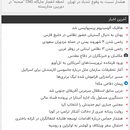
ای
هشدار نسبت به وفوع تندباد در تهران
لحظه انفجار جایگاه CNG "صحنه" در
دس
دوربین مداربسته
ات
آخرین اخبار
هافبک آلومینیوم پرسپولیسی شد
یونان به دنبال گسترش حضور نظامی در خلیج فارس
زخمی شدن ۴ شهروند یمنی در حمله مزدوران سعودی
زخمی شدن ۳ نظامی لبنانی در زوطر غربی
عکاسان و خبرنگاران در دفاع مقدس
ورود فرمانده تروریست‌های آمریکایی به تل‌آویو
آغاز تحقیقات سازمان ملل درباره جاسوسی کارمندش برای اسرائیل
مسیر درآمدزایی فراموش شده لیگ برتری‌ها
پیمان دفاعی مکه!
مربی سابق استقلال سرمربی آفریقای جنوبی شد
دستگیری مسئول یک اداره آستارا در پرونده فساد مالی
مجتبی جباری تیم جدیدش را انتخاب کرد
روایت رسانه عبری از دخالت آشکار ترامپ در کوبا
هشدار حماس درباره اقدامات توسعه طلبانه اشغالگران در کرانه باختری
احتمال سفر ویتکاف و کوشنر به اوکراین و روسیه