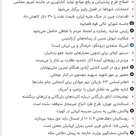
اصلاح طرح پشتیبانی و رفع موانع تولید کشاورزی در جلسه امروز مجلس
انتخابات شوراها در فصل پاییز برگزار می‌شود
اقدامات چین در جنگ علیه ایران، قیمت نفت را ۳۰ دلار کاهش داد
جلسه شورای عالی قوه قضاییه
رئیس عدلیه: رضایت و اعتماد مردم با لفاظی حاصل نمی‌شود
شکایت لیونل مسی از رسانه‌های آرژانتینی
آمریکا متحدی دروغگو، حیله‌گر و بی ارزش است!
دستور اژه‌ای برای تدوین معیارهای جدید عفو زندانیان
مردم در روزهای آینده آثار تشدید نظارت بر بازار را می‌بینند
قطع برق در کمپ کشتی آزادی هنگام تمرین ملی‌پوشان
حضور پر مهر شهید سپهبد موسوی در کنار نوه‌اش
اعلام اسامی ۲۳ بازیکن تیم جوانان برای انتخابی جام ملت‌ها
کنایه بقایی به تقابل ایران با ترامپ و آمریک
توضیحات اتاق بازرگانی درباره کارت‌های بازرگانی و ارزهای برنگشته
استانداری تهران: طرح طرد اتباع غیرمجاز متوقف نشده است
واکنش بقایی به بستن مدرسه ایرانی در کویت
روستاییان دهک‌های ۶ تا ۱۰ از امسال باید حق بیمه بپردازند
پلیس فتا: ادعای فریز شدن رمزارز ایرانیان جعلی است
واکنش سخنگوی وزارت خارجه به پیمان دفاعی مکه