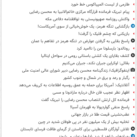
طارمی از لیست المپیاکوس خط خورد
پیام تبریک فرمانده قرارگاه مرکزی خاتم‌الانبیا به محسن رضایی
واکنش روزنامه صهیونیستی به توافقنامه دفاعی مکه
بازگشایی تنگه هرمز، یک خوش‌خیالی از سوی آمریکاست!
بازیکنی که چشم فلیک را گرفت!
پاسخ بقایی به گرفتن عوارض در تنگه هرمز در تفاهم با عمان
رونالدو: بارسلونا من را ناامید کرد
کشف بقایای یک کشتی باستانی رومی در سواحل ایتالیا
بقائی: اوکراین جبران نکند، جبران می‌کنیم
اینفوگرافیک/ زندگینامه محسن رضایی دبیر شورای عالی امنیت‌ ملی
رگبار و رعد و برق در شمال و جنوب کشور
آتلانتیک: آمریکا برای حمله به عمق روسیه اطلاعات به کی‌یف می‌دهد
اظهار نظر عجیب فان خال درباره مارادونا و مسی
فرمانده کل ارتش انتصاب محسن رضایی را تبریک گفت
پاسخ منفی گواردیولا به قهرمان آسیا!
عقب‌نشینی قیمت طلا در بازار جهانی
تخلیه بیش از یک میلیون نفر در پی طوفان شدید در چین
تلاش آوارگان فلسطینی برای کاستن از گرمای طاقت فرسای تابستان
پهپادهای شاهد از دید رادارها پنهان می‌شوند