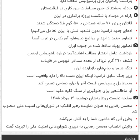
بازگشت رضائیان برای پرسپولیس تبعات دارد
حادثه وحشتناک حین مسابقات سوارکاری در قرقیزستان
زلزله در موساد با شکست پروژه براندازی در ایران
قاتلان پیرزن ۷۰ ساله همدانی با ۵۰ گرم طلا دستگیر شدند
ادعای جدید ترامپ: بدون تشدید تنش با ایران تعامل می‌کنیم!
تصاویر جدید از انهدام مواضع نیروهای آمریکایی در غرب آسیا
تصاویر پهپاد ساقط شده در جنوب ایران
بازداشت عامل انتشار مطالب اهانت‌آمیز درباره راهپیمایی اربعین
کشف ۳۱۰ گرم تریاک از معده مسافر اتوبوس در قاینات
تنگه هرمز و پیام‌های بازدارنده ایران
وزیر جنگ سابق ترامپ: اینکه ایران دست بالا را دارد واقعیت است
مدیرعامل پرسپولیس قیمت آخر را برای نساجی تعیین کرد
آیا ماءالشعیر برای جلوگیری از سنگ کلیه مفید است
صفحه نخست روزنامه‌های دوشنبه ۱۹ مرداد ۱۴۰۵
محسن رضایی به عنوان نماینده رهبر انقلاب در شورای‌عالی امنیت ملی منصوب
شد
بطری آبی که ماشین شما را به آتش می‌کشد
ولایتی انتصاب محسن رضایی به دبیری شورای‌عالی امنیت ملی را تبریک گفت
حوادث