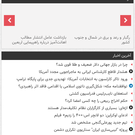
رگبار و رعد و برق در شمال و جنوب
بازداشت عامل انتشار مطالب
کشور
اهانت‌آمیز درباره راهپیمایی اربعین
گر
آخرین اخبار
چرا در بازار جهانی دلار ضعیف و طلا قوی شد؟
هشدار قاطع کارشناس ایرانی به ماجراجویی مجدد آمریکا
ورود تاکر کارلسون به انتخابات آمریکا؛ تهدیدی جدی برای پایگاه ترامپ
توافقنامه مکه؛ شکل‌گیری ناتوی اسلامی یا اقدامی فاقد اثر راهبردی؟
استعفای نایب‌رئیس فدراسیون کشتی
حکم اخراج ربیعی را چه کسی امضا کرد؟
اژه‌ای: بسیاری از کارگزاران نظام تکلیف‌مدار هستند
ادعای اوکراین: دو لانچر اس-۴۰۰ را زدیم+ فیلم
تیم جدید پورعلی‌گنجی مشخص شد
پروژه "لیبی‌سازی ایران" سناریوی تکراری دشمن