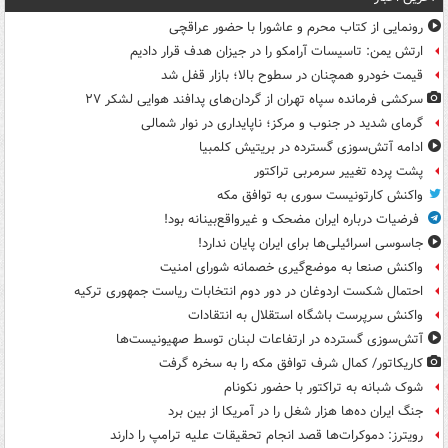
رونمایی از کتاب محرم و عاشورا با حضور عراقچی
ارتش یمن: تاسیسات آرامکو را در جیزان هدف قرار دادیم
قیمت خودرو همچنان در سطوح بالا؛ بازار قفل شد
سرکشی فرمانده سپاه تهران از گردان‌های پدافند هوایی لشکر ۲۷
گرمای شدید در جنوب و مرکز؛ ناپایداری در نوار شمالی
ادامه آتش‌سوزی گسترده در بریتیش کلمبیا
پشت پرده تغییر سرمربی تراکتور
واکنش کارتونیست سوری به توافق مکه
فرضیات درباره ایران مضحک و غیرواقع‌بینانه بود!
جاسوسی اسرائیلی‌ها برای ایران پایان ندارد!
واکنش صنعا به موضع‌گیری خصمانه شورای امنیت
احتمال شکست اردوغان در دور دوم انتخابات ریاست جمهوری ترکیه
واکنش سرپرست باشگاه استقلال به انتقادات
آتش‌سوزی گسترده در ارتفاعات لبنان توسط صهیونیست‌ها
کاریکاتور/ کمال شرف توافق مکه را به سخره گرفت
شوک شبانه به تراکتور با حضور نکونام
جنگ ایران ده‌ها هزار شغل را در آمریکا از بین برد
رویترز: دموکرات‌ها قصد انجام تحقیقات علیه ترامپ را دارند