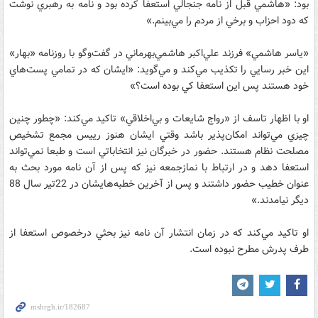
بود: «هاشمي قبل از نامه جنجالي استعفا کرده بود و نامه به رهبري نوشت
که دود احزاب و برخي از مردم را مي‌بينم.»
«ياسر هاشمي» فرزند علي‌اکبر هاشمي‌بهرماني در گفت‌وگو با روزنامه «بهار»
اين خبر رسايي را تکذيب مي‌کند و مي‌گويد: «ايشان که در تمامي پست‌هاي
خود هستند پس اين استعفا کي بوده است؟»
او با اظهار تاسف از «رواج شايعات و بي‌اخلاقي» تاکيد مي‌کند: «چطور چنين
چيزي مي‌تواند امکان‌پذير باشد وقتي ايشان هنوز رييس مجمع تشخيص
مصلحت نظام هستند. حضور در خبرگان نيز انتخاباتي است و طبعا نمي‌تواند
استعفا دهد و در ارتباط با نمازجمعه نيز که پس از آن نامه مورد بحث به
عنوان خطيب حضور داشتند و پس از آخرين خطبه‌هايشان در 22تير سال 88
ديگر نيامدند.»
او تاکيد مي‌کند که در زمان انتشار آن نامه نيز بحثي درخصوص استعفا از
طرف پدرش مطرح نبوده است.