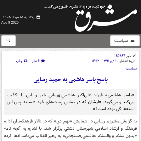
یکشنبه ۱۸ مرداد ۱۴۰۵ -
Aug 9 2026
سیاست
کد خبر
182687
تاریخ انتشار:
۱۱ دی ۱۳۹۱ - ۱۲:۱۲
۶ نظر
چاپ
سیاست
پاسخ یاسر هاشمی به حمید رسایی
«ياسر هاشمي» فرزند علي‌اکبر هاشمي‌بهرماني خبر رسايي را تکذيب
مي‌کند و مي‌گويد: «ايشان که در تمامي پست‌هاي خود هستند پس اين
استعفا کي بوده است؟»
به گزارش مشرق، رسايي در همايش «نهم دي» که در تالار فرهنگسراي اداره
فرهنگ و ارشاد اسلامي شهرستان دشتي برگزار شد، با اشاره به آنچه نامه
«بدون سلام و والسلام هاشمي‌رفسنجاني» به رهبر انقلاب مي‌نامد ادعا کرده