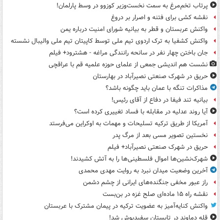
پرتاب تخم‌مرغ به سمت نخست‌وزیر کوزوو در وسط پارلمان!
نقشه کشی برای فتنه و اصرار بر دروغ
واکنش عربستان و قطر به بیانیه شورای امنیت درباره یمن
واکنش کشفیا به ترک اردوی تیم ملی توسط کاپیتان تیم ملی والیبال نشسته
جان باختن چهار نفر در سانحه رانندگی مراغه - هشترود+ فیلم
نشست هم اندیشی جمعی از علمای حوزه علمیه قم با عراقچی
حریق در شهرک صنعتی نصیرآباد در بهارستان
مذاکرات تنگه با عمان باید چگونه باشد؟
بیانیه تند فیفا در دفاع از آقای رئیس!
آیا روند عدلیه در مقابله با فساد تغییری کرده است؟
آمریکا از طریق ترکیه تسلیحات و مهمات به اوکراین می‌فرستد
نخستین تصویر مسی بعد از مرگ پدر
حریق در شهرک صنعتی نصیرآباد+ فیلم
شهرک‌نشین‌ها اموال فلسطینی‌ها را به آتش کشیدند!
آخرین وضعیت میدان نبرد به روایت مهدی محمدی
راز عبور مخفی جنگنده‌های ایرانی از چشم دشمن
نقشه راه ۱۵ ماده‌ای صلح غزه در بن‌بست
واکنش کنایه‌آمیز به عضویت ترکیه در پیمان مشترک با عربستان
قله دماوند در تابستان سفیدپوش شد!