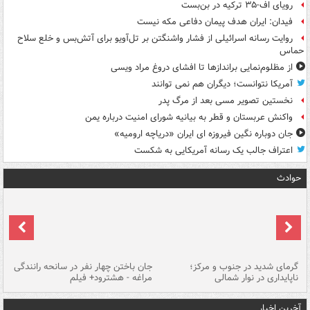
رویای اف-۳۵ ترکیه در بن‌بست
فیدان: ایران هدف پیمان دفاعی مکه نیست
روایت رسانه اسرائیلی از فشار واشنگتن بر تل‌آویو برای آتش‌بس و خلع سلاح
حماس
از مظلوم‌نمایی براندازها تا افشای دروغ مراد ویسی
آمریکا نتوانست؛ دیگران هم نمی توانند
نخستین تصویر مسی بعد از مرگ پدر
واکنش عربستان و قطر به بیانیه شورای امنیت درباره یمن
جان دوباره نگین فیروزه ای ایران «دریاچه ارومیه»
اعتراف جالب یک رسانه آمریکایی به شکست
حوادث
گرمای شدید در جنوب و مرکز؛
جان باختن چهار نفر در سانحه رانندگی
حر
ناپایداری در نوار شمالی
مراغه - هشترود+ فیلم
به
آخرین اخبار