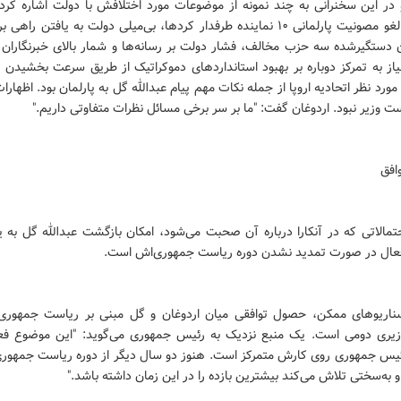
 در این سخنرانی به چند نمونه از موضوعات مورد اختلافش با دولت اشاره کرد
دولت به لغو مصونیت پارلمانی ۱۰ نماینده طرفدار کردها، بی‌میلی دولت به یافتن راه
ن دستگیرشده سه حزب مخالف، فشار دولت بر رسانه‌ها و شمار بالای خبرنگاران 
از به تمرکز دوباره بر بهبود استانداردهای دموکراتیک از طریق سرعت بخشیدن ب
ورد نظر اتحادیه اروپا از جمله نکات مهم پیام عبدالله گل به پارلمان بود. اظهارات
ت وزیر نبود. اردوغان گفت: "ما بر سر برخی مسائل نظرات متفاوتی داریم."
افق
حتمالاتی که در آنکارا درباره آن صحبت می‌شود، امکان بازگشت عبدالله گل به
ال در صورت تمدید نشدن دوره ریاست جمهوری‌اش است.
ناریوهای ممکن، حصول توافقی میان اردوغان و گل مبنی بر ریاست جمهوری 
ری دومی است. یک منبع نزدیک به رئیس جمهوری می‌گوید: "این موضوع فع
یس جمهوری روی کارش متمرکز است. هنوز دو سال دیگر از دوره ریاست جمهوری 
او به‌سختی تلاش می‌کند بیشترین بازده را در این زمان داشته باشد."