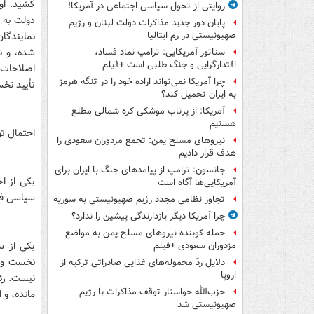
کشید. او
روایتی از تحول سیاسی اجتماعی در آمریکا!
پایان دور جدید مذاکرات دولت لبنان و رژیم
نمایندگا
صهیونیستی در رم ایتالیا
شده، و نی
سناتور آمریکایی: ترامپ نماد فساد،
اقتدارگرایی و جنگ طلبی است +فیلم
اصلاحات م
چرا آمریکا نمی‌تواند اراده خود را در تنگه هرمز
تأیید نخس
به ایران تحمیل کند؟
آمریکا: از پرتاب موشکی کره شمالی مطلع
هستیم
احتمال تو
نیروهای مسلح یمن: تجمع مزدوران سعودی را
هدف قرار دادیم
جانسون: ترامپ از پیامدهای جنگ با ایران برای
یکی از ا
آمریکایی‌ها آگاه است
سیاسی فع
تجاوز نظامی مجدد رژیم صهیونیستی به سوریه
چرا آمریکا دیگر بازدارندگی پیشین را ندارد؟
حمله کوبنده نیروهای مسلح یمن به مواضع
یکی از س
مزدوران سعودی +فیلم
نخست وزی
دلایل ردّ محموله‌های غذایی صادراتی ترکیه از
اروپا
نیست. رئ
حزب‌الله خواستار توقف مذاکرات با رژیم
مانده، و 
صهیونیستی شد