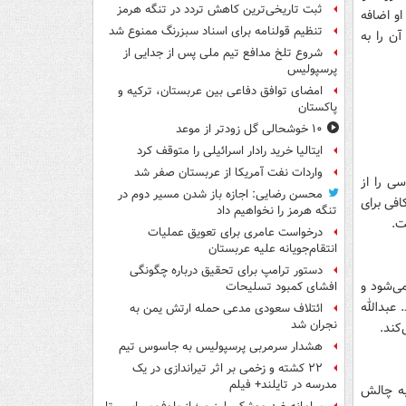
ثبت تاریخی‌ترین کاهش تردد در تنگه هرمز
و اضافه
تنظیم قولنامه برای اسناد سبزرنگ ممنوع شد
ن را به
شروع تلخ مدافع تیم ملی پس از جدایی از
پرسپولیس
امضای توافق دفاعی بین عربستان، ترکیه و
پاکستان
۱۰ خوشحالی گل زودتر از موعد
ایتالیا خرید رادار اسرائیلی را متوقف کرد
واردات نفت آمریکا از عربستان صفر شد
ام سیاسی را از
محسن رضایی: اجازه باز شدن مسیر دوم در
افی برای
تنگه هرمز را نخواهیم داد
ت.
درخواست عامری برای تعویق عملیات
انتقام‌جویانه علیه عربستان
دستور ترامپ برای تحقیق درباره چگونگی
ی‌شود و
افشای کمبود تسلیحات
 عبدالله
ائتلاف سعودی مدعی حمله ارتش یمن به
نجران شد
کند.
هشدار سرمربی پرسپولیس به جاسوس تیم
۲۲ کشته و زخمی بر اثر تیراندازی در یک
مدرسه در تایلند+ فیلم
 را به چالش