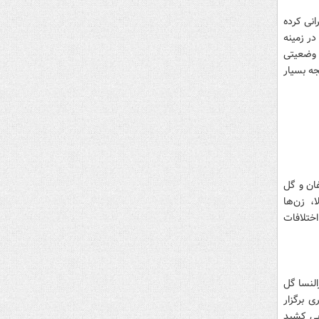
انی کرده
ر زمینه
 وضعیتی
ه بسیار
ان و گل
، زن‌ها
ختلافات
النسا گل
ی برگزار
یی کشید