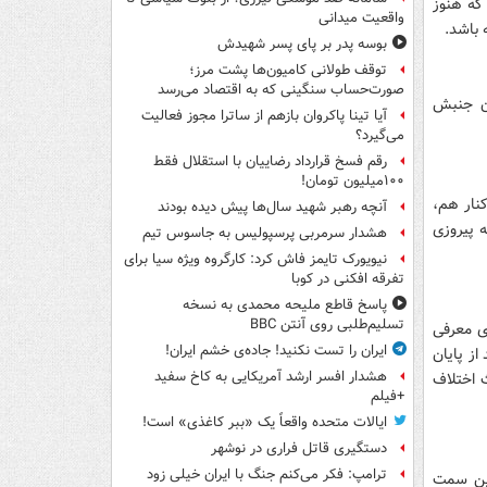
 که هنوز
واقعیت میدانی
 باشد.
بوسه‌ پدر بر پای پسر شهیدش
توقف طولانی کامیون‌ها پشت مرز؛
صورت‌حساب سنگینی که به اقتصاد می‌رسد
ان جنبش
آیا تینا پاکروان بازهم از ساترا مجوز فعالیت
می‌گیرد؟
رقم فسخ قرارداد رضاییان با استقلال فقط
۱۰۰میلیون تومان!
 کنار هم،
آنچه رهبر شهید سال‌ها پیش دیده بودند
ه پیروزی
هشدار سرمربی پرسپولیس به جاسوس تیم
نیویورک تایمز فاش کرد: کارگروه ویژه سیا برای
تفرقه افکنی در کوبا
پاسخ قاطع ملیحه محمدی به نسخه
تسلیم‌طلبی روی آنتن BBC
جمهوری معرفی
ایران را تست نکنید! جاده‌ی خشم ایران!
عد از پایان
هشدار افسر ارشد آمریکایی به کاخ سفید
 اختلاف
+فیلم
ایالات متحده واقعاً یک «ببر کاغذی» است!
دستگیری قاتل فراری در نوشهر
ترامپ: فکر می‌کنم جنگ با ایران خیلی زود
این سمت