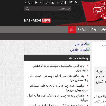
RSS
آرشیو
تماس با ما
دربارهٔ ما
MASHREGH
NEWS
یلم
دیدگاه
پیوندها
بازار
اپ
پربازدیدترین ها
یاوه‌گویی تولیدکننده موشک کروز اوکراینی
علیه ایران
دیرپا،
پدر شاهرودی پس از قتل پسرش، جسد را در
، دعوای
چاه مخفی کرد
ه شروع
ترامپ: همه چیز درباره ایران به طور استثنایی
خوب پیش می‌رود
اقعی در
«کمانِ پرنده» چینی برای شکار کروزها به ایران
می‌آید
 می‌کند.
سامانه ضد موشکی لیزری؛ از بلوف سیاسی تا