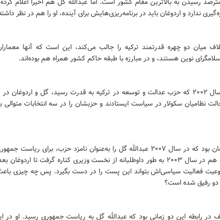
ترصد رسیدن به بالاترین مقام کشور است. اما عبدالله گل هم اخیرا اعلام کرده
‌گیری ندارد و اردوغان باید در برنامه‌ریزی‌هایش برای آینده، او را هم در نظر داشته
لاف میان دو چهره قدرتمند ترکیه را جالب می‌کند، این است که آنها معمار
امگرای نوین هستند، و در مبارزه با طبقه حاکم کشور همراه هم بوده‌اند.
از اواخر سال ۲۰۰۲ که حزب عدالت و توسعه در ترکیه به قدرت رسید، گل و اردوغان در
لت نظامیان سکولار در سیاست ایستادند و حزبشان را در سه انتخابات متوالی ب
این اردوغان بود که در سال ۲۰۰۷ عبدالله گل را به‌عنوان نامزد حزب، برای ریاست 
کرد و گل هم در سال ۲۰۰۳ به طور داوطلبانه از نخست وزیری کناره گرفت تا اردوغان ب
وعیت فعالیت سیاسی‌اش بتواند این پست را در دست بگیرد. پس چه چیزی باعث
 دو رفیق شده است؟
 در رابطه این دو زمانی بود که عبدالله گل به ریاست جمهوری رسید. او در 