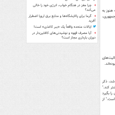
چرا مغز در هنگام خواب، انرژی خود را خالی
می‌کند؟
 هنوز به
جمهوری،
گرما برای پالایشگاه‌ها و منابع برق اروپا اضطرار
آفرید
ایالات متحده واقعاً یک «ببر کاغذی» است!
آیا مصرف قهوه و نوشیدنی‌های کافئین‌دار در
دوران بارداری مجاز است؟
لیت‌های
ه‌اند.
ه واشنگتن فرستاده شد، ذکر
ر کند."
ا بگیرد
است." از