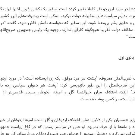
ه‌ها در مورد این دو نفر کاملا تغییر کرده است. سفیر یک کشور غربی اخیرا ابراز نگر
رت تداوم سیاست‌های متکبرانه دولت ترکیه، ممکن است پیشرفت‌های این کشور د
 و حقوق بشر بی‌معنا شود. این سفیر که نخواسته نامش فاش شود، گفت: "در
 مخالف دولت تقریبا هیچگونه کارآیی ندارند، وجود یک رئیس جمهوری صریح‌اللهج
ست."
بانوی اول
 ضرب‌المثل معروف، "پشت هر مرد موفق، یک زن ایستاده است." در مورد اردوغ
این ضرب‌المثل را این طور بازنویسی کرد: "پشت هر دعوای سیاسی رده بالا
اند." اینکه اختلاف میان خیرالنسا گل و امینه اردوغان بسیار قدیمی‌تر از ا
ن است، بر کسی پوشیده نیست.
ای همسران یکی از دلایل اصلی اختلاف اردوغان و گل است. امینه اردوغان از خیر
د و ماه‌ها با او حرف نمی‌زد. او حتی در مراسم رسمی که در کاخ ریاست جمهور
رکت نمی‌کرد و دخترش سمیه را همراه رجب طیب اردوغان می‌فرستاد. کار به جا