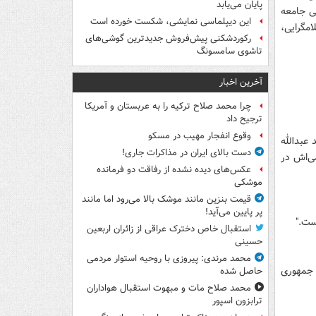
پایان می‌یابد
ی جامعه
این دیپلماسی نمایشی، شکست خورده است
مگرایی،
رکوردشکنی پیش‌فروش جدیدترین گوشی‌های
تاشوی سامسونگ
آخرین اخبار
چرا محمد صلاح ترکیه را به عربستان و آمریکا
ترجیح داد
وقوع انفجار مهیب در مسکو
 عبدالله
دست بالای ایران در مذاکرات جاری!
ی‌اش در
عکس‌های دیده نشده از رفاقت دو فرمانده‌
موشکی
قیمت بنزین مانند موشک بالا می‌رود اما مانند
پر پایین می‌آید!
ست."
استقبال خاص دخترک عراقی از زائران اربعین
حسینی
محمد مرندی: پیروزی با روحیه استوار مردمی
 جمهوری
حاصل شده
محمد صلاح مات و مبهوت استقبال هواداران
ترابزون اسپور