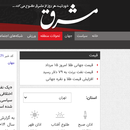
خانه
سیاست
جهان
تحولات منطقه
ورزش
شبکه‌های اجتماع
قیمت
کد خبر
671
جهان
قیمت جهانی طلا امروز ۱۵ مرداد
قیمت نفت برنت به ۷۹ دلار رسید
افزایش قیمت طلا و نقره جهانی
«یک نفر
اختلافی 
استان:
سیاسی 
شده اس
به گزارش
اذان صبح
طلوع آفتاب
اذان ظهر