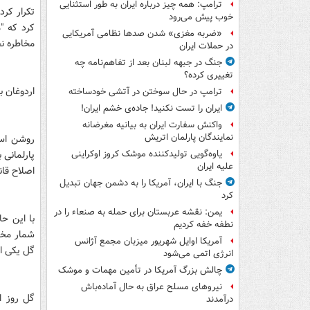
ترامپ: همه چیز درباره ایران به طور استثنایی
تکرار کر
خوب پیش می‌رود
کرد که "
«ضربه مغزی» شدن صدها نظامی آمریکایی
مخاطره نخ
در حملات ایران
جنگ در جبهه لبنان بعد از تفاهم‌نامه چه
تغییری کرده؟
اردوغان ب
ترامپ در حال سوختن در آتشی خودساخته
ایران را تست نکنید! جاده‌ی خشم ایران!
واکنش سفارت ایران به بیانیه مغرضانه
نمایندگان پارلمان اتریش
پارلمانی 
یاوه‌گویی تولیدکننده موشک کروز اوکراینی
علیه ایران
اصلاح قان
جنگ با ایران، آمریکا را به دشمن جهان تبدیل
کرد
یمن: نقشه عربستان برای حمله به صنعاء را در
با این ح
نطفه خفه کردیم
شمار مخال
آمریکا اوایل شهریور میزبان مجمع آژانس
گل یکی از
انرژی اتمی می‌شود
چالش بزرگ آمریکا در تأمین مهمات و موشک
نیروهای مسلح عراق به حال آماده‌باش
درآمدند