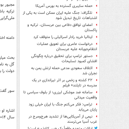
مجبور بو
حمله سایبری گسترده به بورس آمریکا
ترکیه با
تلگراف: جنگ علیه ایران ممکن است به یکی از
ملی‌گرایی
اشتباهات تاریخ تبدیل شود
امضای توافق دفاعی بین عربستان، ترکیه و
پاکستان
ایتالیا خرید رادار اسرائیلی را متوقف کرد
دامنه اخت
درخواست عامری برای تعویق عملیات
انتقام‌جویانه علیه عربستان
دستور ترامپ برای تحقیق درباره چگونگی
بحث میان 
افشای کمبود تسلیحات
گل به نا
ائتلاف سعودی مدعی حمله ارتش یمن به
دولت را ب
نجران شد
۲۲ کشته و زخمی بر اثر تیراندازی در یک
مدرسه در تایلند+ فیلم
سور گفت: 
سامانه ضد موشکی لیزری؛ از بلوف سیاسی تا
واقعیت میدانی
ترامپ: فکر می‌کنم جنگ با ایران خیلی زود
پایان می‌یابد
اشاره او
نیمی از آمریکایی‌ها از تشدید هرج‌ومرج در
سال ۲۰۱۴ بود.
غرب آسیا می‌ترسند
ایالات متحده واقعاً یک «ببر کاغذی» است!