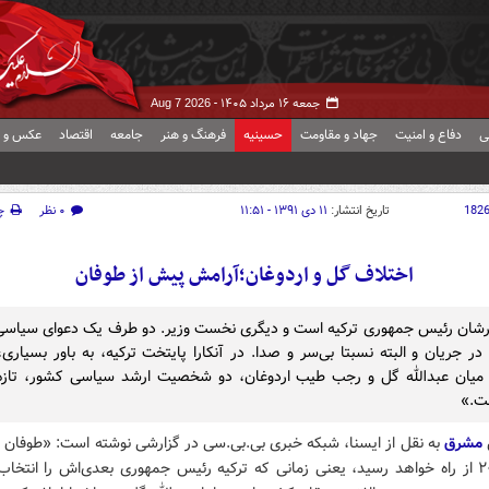
جمعه ۱۶ مرداد ۱۴۰۵ -
Aug 7 2026
ی
دفاع و امنیت
جهاد و مقاومت
حسینیه
فرهنگ و هنر
جامعه
اقتصاد
عکس و ف
182
تاریخ انتشار:
۱۱ دی ۱۳۹۱ - ۱۱:۵۱
۰ نظر
چ
اختلاف گل و اردوغان؛آرامش پیش از طوفان
شان رئیس جمهوری ترکیه است و دیگری نخست وزیر. دو طرف یک دعوای سیاسی 
در جریان و البته نسبتا بی‌سر و صدا. در آنکارا پایتخت ترکیه، به باور بسیاری
میان عبدالله گل و رجب طیب اردوغان، دو شخصیت ارشد سیاسی کشور، تاز
ت.»
مشرق
به نقل از ایسنا، شبکه خبری بی.بی.سی در گزارشی نوشته است: «طوفان و
سال ۲۰۱۴ از راه خواهد رسید، یعنی زمانی که ترکیه رئیس جمهوری بعدی‌اش را انتخاب