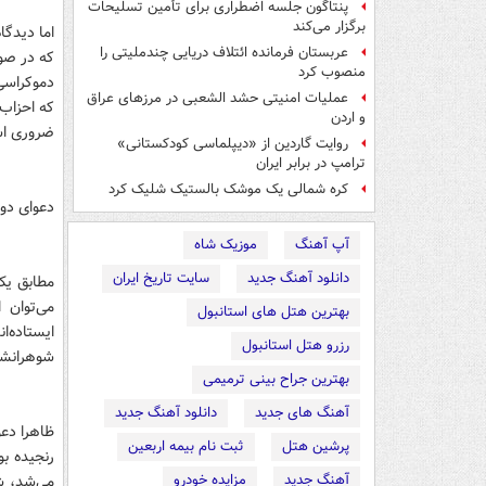
پنتاگون جلسه اضطراری برای تأمین تسلیحات
برگزار می‌کند
اما دیدگا
عربستان فرمانده ائتلاف دریایی چندملیتی را
که در صو
منصوب کرد
دموکراسی
عملیات امنیتی حشد الشعبی در مرزهای عراق
که احزاب
و اردن
ضروری ا
روایت گاردین از «دیپلماسی کودکستانی»
ترامپ در برابر ایران
کره شمالی یک موشک بالستیک شلیک کرد
دعوای دو 
آپ آهنگ
موزیک شاه
دانلود آهنگ جدید
سایت تاریخ ایران
مطابق یک
می‌توان 
بهترین هتل های استانبول
ایستاده‌
رزرو هتل استانبول
شوهرانشا
بهترین جراح بینی ترمیمی
آهنگ های جدید
دانلود آهنگ جدید
ظاهرا دعو
پرشین هتل
ثبت نام بیمه اربعین
رنجیده بو
آهنگ جدید
مزایده خودرو
می‌شد، ش