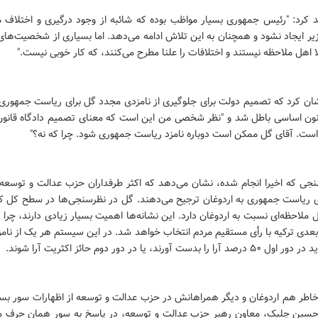
د کرد: "رئیس جمهوری بسیار مواظب بوده که شائبه از وجود درگیری و اختلاف می
ر ایجاد نشود و همچنان به این تلاش ادامه می‌دهد. اما بسیاری از شخصیت‌های
اهل ملاحظه نیستند و اختلافات را علنا مطرح می‌کنند، که کار خوبی نیست."
شان کرد که تصمیم دولت برای جلوگیری از نامزدی مجدد گل برای ریاست جمهوری 
انون اساسی باطل شد و "نظر شخصی من این است که معنای تصمیم دادگاه قانو
است. آقای گل ممکن است دوباره نامزد ریاست جمهوری شود. چرا که نه؟"
جی که اخیرا انجام شده، نشان می‌دهد که اکثر طرفداران حزب عدالت و توسعه، 
ای ریاست جمهوری به اردوغان ترجیح می‌دهند. گل در نظرسنجی‌ها در سطح کل 
ل ملاحظه‌ای نسبت به اردوغان دارد. این نشانه‌ها اهمیت بسیار زیادی دارند، چرا
دی ترکیه با رأی مستقیم مردم انتخاب خواهد شد. در این سیستم هر یک از نامز
ا را بدست آورند، یا در دور دوم حائز اکثریت آرا شوند.
خاطر هم اردوغان و دیگر همراهانش در حزب عدالت و توسعه از اظهارات سور بسیا
 حسین چلیک، معاون رهبر حزب عدالت و توسعه، در پاسخ به سور همان حرف م