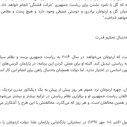
ده که گل با نامزد نشدن برای ریاست جمهوری "حرکت قشنگی" انجام خواهد داد. ا
میان گل و اردوغان برادری و دوستی عمیقی وجود دارد و هیچ پست و مقامی آ
واهد انداخت."
ه‌دنبال تحکیم قدرت
روشن است که اردوغان می‌خواهد در سال ۲۰۱۴ به ریاست جمهوری برسد و نظ
به ریاستی تبدیل کند. البته او برای عملی کردن این برنامه، در پارلمان کرسی‌های ک
ون اساسی در اختیار ندارد. اما دولت همچنان به‌دنبال راهی برای انجام این کار اس
ال، چهره اردوغان نزد عموم هر روز بیش از پیش به یک دیکتاتور مدرن نزدیک م
فان ریاست جمهوری او و برقراری نظام ریاستی در ترکیه بیشتر و بیشتر می‌شود.
 همین مخالفان است، و هر روز که می‌گذرد، مخالفتش با این طرح را آشکارتر می‌
گل روز اول اکتبر (۱۰ مهر ۱۳۹۱) در سخنرانی بازگشایی پارلمان علنا دولت اردوغان