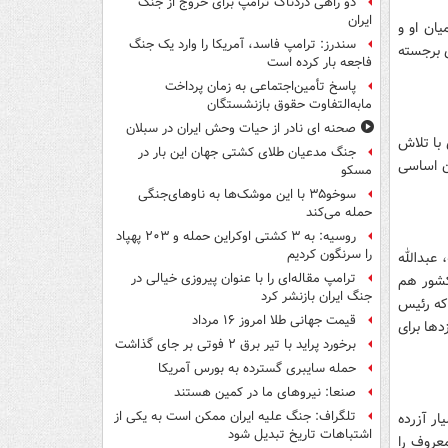
دو راهی دردناک ترامپ برای خروج از جنگ
ایران
ان او و
سندرز: ترامپ فاسد، آمریکا را وارد یک جنگ
 برجسته
فاجعه بار کرده است
پاسخ تأمین‌اجتماعی به زمان پرداخت
مابه‌التفاوت حقوق بازنشستگان
صحنه ای نادر از حیات وحش ایران در سبلان
با تلاش
جنگ مدعیان طلای کشتی جهان این بار در
ن اساسی
مسکو
سوخو۳۵ با این موشک‌ها به ناوهای‌جنگی
حمله می‌کند
روسیه: به ۳ کشتی اوکراین حمله و ۲۰۳ پهپاد
را سرنگون کردیم
عبدالله
ترامپ مقاله‌ای را با عنوان پیروزی خیالی در
کشور هم
جنگ ایران بازنشر کرد
 که رئیس
قیمت جهانی طلا امروز ۱۶ مرداد
دها برای
برخورد پراید با تیر برق ۲ فوتی بر جای گذاشت
حمله سایبری گسترده به بورس آمریکا
صنعا: نیروهای ما در کمین‌ هستند
تلگراف: جنگ علیه ایران ممکن است به یکی از
ر آزرده
اشتباهات تاریخ تبدیل شود
عروف را