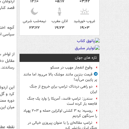
اردوغان م
۱۲:۱۰
۰۵:۱۷
۰۳:۴۲
قصد کناره
غروب خورشید
اذان مغرب
نیمه‌شب شرعی
آنچه اخت
۲۳:۲۲
۱۹:۲۳
۱۹:۰۳
سیاسی اسل
تازه های جهان
مقابل دخا
رساندند.
وقوع انفجار مهیب در مسکو
قیمت بنزین مانند موشک بالا می‌رود اما مانند
پر پایین می‌آید!
دو راهی دردناک ترامپ برای خروج از جنگ
ایران
سندرز: ترامپ فاسد، آمریکا را وارد یک جنگ
دوره ممن
فاجعه بار کرده است
میان این
روسیه: به ۳ کشتی اوکراین حمله و ۲۰۳ پهپاد
را سرنگون کردیم
ترامپ مقاله‌ای را با عنوان پیروزی خیالی در
نقطه عطف
جنگ ایران بازنشر کرد