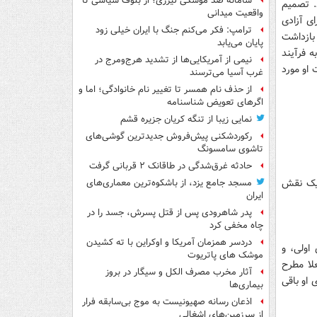
سامانه ضد موشکی لیزری؛ از بلوف سیاسی تا
. تصمیم
واقعیت میدانی
ی برای آزادی
ترامپ: فکر می‌کنم جنگ با ایران خیلی زود
بازداشت
پایان می‌یابد
ه فرآیند
نیمی از آمریکایی‌ها از تشدید هرج‌ومرج در
 او مورد
غرب آسیا می‌ترسند
از حذف نام همسر تا تغییر نام خانوادگی؛ اما و
اگرهای تعویض شناسنامه
نمایی زیبا از تنگه کریان جزیره قشم
رکوردشکنی پیش‌فروش جدیدترین گوشی‌های
تاشوی سامسونگ
حادثه غرق‌شدگی در طاقانک ۲ قربانی گرفت
 یک نقش
مسجد جامع یزد، از باشکوه‌ترین معماری‌های
ایران
پدر شاهرودی پس از قتل پسرش، جسد را در
چاه مخفی کرد
دردسر همزمان آمریکا و اوکراین با ته کشیدن
اولی، و
موشک های پاتریوت
لا مطرح
آثار مخرب مصرف الکل و سیگار در بروز
او باقی
بیماری‌ها
اذعان رسانه صهیونیست به موج بی‌سابقه فرار
از سرزمین‌های اشغالی