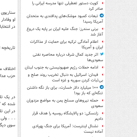
کویت دستور تعطیلی تنها مدرسه ایرانی را
صادر کرد
سناریوی د
تبعات کمبود موشک‌های پدافندی به متحدان
او وفادا
آمریکا رسید!
در انتخابات عم
برنی سندرز: جنگ علیه ایران بر پایه یک دروغ
آغاز شد
اعلام آمادگی ترکیه برای حمایت از مذاکرات
تاریخچه 
ایران و آمریکا
اثر جدید کمال شرف درباره محاصره نفتی
سعودی‌ها
ادامه حملات رژیم صهیونیستی به جنوب لبنان
اختلاف م
فیدان: اسرائیل به دنبال تخریب روند صلح و
حزب عدالت
بی‌ثبات کردن سوریه و غزه است
۱۰۰ میلیارد دلار خسارت، برای باز نگه داشتن
تنگه‌ای که باز بود!
حمله نیروهای مسلح یمن به مواضع مزدوران
شده که "
سعودی
در این ت
زلنسکی: دو پالایشگاه روسیه را هدف قرار
. . . ولی
دادیم
سوی دیگر،
نشنال اینترست: آمریکا برای جنگ پهپادی
آماده نیست