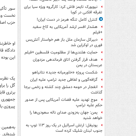
نیویورک تایمز فاش کرد: کارگروه ویژه سیا برای
سور تأکی
تفرقه افکنی در کوبا
نخست وزی
کنترل کامل تنگه هرمز در دست ایران!
حزب اصلا 
هشدار افسر ارشد آمریکایی به کاخ سفید
+فیلم
دبیرکل سازمان ملل باز هم خواستار آتش‌بس
او خاطرن
فوری در اوکراین شد
دادگاه ق
حمایت هلندی‌ها از مظلومیت فلسطین +فیلم
این بوده 
هدف قرار گرفتن اتاق‌ فرماندهی مزدوران
عربستان در یمن
شکست پروژه «خاورمیانه جدید» نتانیاهو
یک نظرسن
گزافه‌گویی و لفاظی جدید ترامپ علیه ایران
گل را بر
انفجار در حومه دمشق چند کشته و زخمی برجا
برتری قاب
گذاشت
جمهوری بع
موج تهدید علیه قضات آمریکایی پس از صدور
حکم علیه ترامپ
پیروزی باید در دور اول ۵۰ درصد آر
یمن: جهان به‌زودی صدای ناله سعودی‌ها را
خواهد شنید
یونیفل: ارتش اسرائیل در یک روز ۱۱۳ توپ به
به‌همین 
جنوب لبنان شلیک کرده است
شده‌اند.