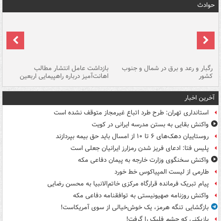
حوادث
رگبار و رعد و برق در شمال و جنوب
بازداشت عامل انتشار مطالب
کشور
اهانت‌آمیز درباره راهپیمایی اربعین
گر
آخرین اخبار
استانداری تهران: طرح طرد اتباع غیرمجاز متوقف نشده است
واکنش بقایی به بستن مدرسه ایرانی در کویت
روستاییان دهک‌های ۶ تا ۱۰ از امسال باید حق بیمه بپردازند
پلیس فتا: ادعای فریز شدن رمزارز ایرانیان جعلی است
واکنش سخنگوی وزارت خارجه به پیمان دفاعی مکه
طارمی از لیست المپیاکوس خط خورد
پیام تبریک فرمانده قرارگاه مرکزی خاتم‌الانبیا به محسن رضایی
واکنش روزنامه صهیونیستی به توافقنامه دفاعی مکه
بازگشایی تنگه هرمز، یک خوش‌خیالی از سوی آمریکاست!
بازیکنی که چشم فلیک را گرفت!