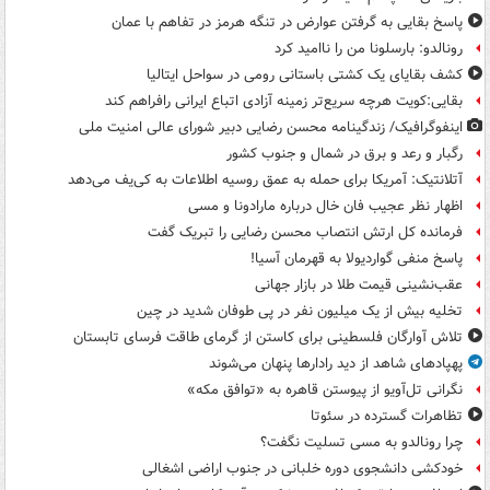
پاسخ بقایی به گرفتن عوارض در تنگه هرمز در تفاهم با عمان
رونالدو: بارسلونا من را ناامید کرد
کشف بقایای یک کشتی باستانی رومی در سواحل ایتالیا
بقایی:کویت هرچه سریع‌تر زمینه آزادی اتباع ایرانی رافراهم کند
اینفوگرافیک/ زندگینامه محسن رضایی دبیر شورای عالی امنیت‌ ملی
رگبار و رعد و برق در شمال و جنوب کشور
آتلانتیک: آمریکا برای حمله به عمق روسیه اطلاعات به کی‌یف می‌دهد
اظهار نظر عجیب فان خال درباره مارادونا و مسی
فرمانده کل ارتش انتصاب محسن رضایی را تبریک گفت
پاسخ منفی گواردیولا به قهرمان آسیا!
عقب‌نشینی قیمت طلا در بازار جهانی
تخلیه بیش از یک میلیون نفر در پی طوفان شدید در چین
تلاش آوارگان فلسطینی برای کاستن از گرمای طاقت فرسای تابستان
پهپادهای شاهد از دید رادارها پنهان می‌شوند
نگرانی تل‌آویو از پیوستن قاهره به «توافق مکه»
تظاهرات گسترده در سئوتا
چرا رونالدو به مسی تسلیت نگفت؟
خودکشی دانشجوی دوره خلبانی در جنوب اراضی اشغالی