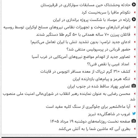
حادثه وحشتناک حین مسابقات سوارکاری در قرقیزستان
نکونام مافیا را سربه‌نیست کرد
زلزله در موساد با شکست پروژه براندازی در ایران
انهدام انبارهای سوخت و تجهیزات نظامی نیروهای مسلح اوکراین توسط روسیه
قاتلان پیرزن ۷۰ ساله همدانی با ۵۰ گرم طلا دستگیر شدند
ادعای جدید ترامپ: بدون تشدید تنش با ایران تعامل می‌کنیم!
حضور قربانی در پرسپولیس منتفی شد؟
تصاویر جدید از انهدام مواضع نیروهای آمریکایی در غرب آسیا
امداد غیبی یا نقص فنی!؟
کشف ۳۱۰ گرم تریاک از معده مسافر اتوبوس در قاینات
تنگه هرمز و پیام‌های بازدارنده ایران
تصاویر پهپاد ساقط شده در جنوب ایران
محسن رضایی به عنوان نماینده رهبر انقلاب در شورای‌عالی امنیت ملی منصوب
شد
آیا ماءالشعیر برای جلوگیری از سنگ کلیه مفید است
غروب در شاهگلی‌ده تبریز
صفحه نخست روزنامه‌های دوشنبه ۱۹ مرداد ۱۴۰۵
بطری آبی که ماشین شما را به آتش می‌کشد