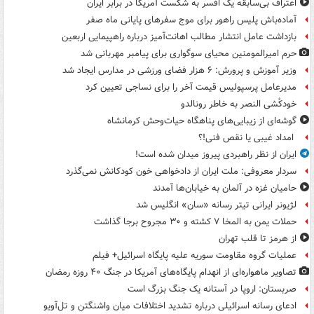
اعتراف بی‌سابقه یک افسر به شکست آمریکا در برابر ایران
آماده‌باش پلیس راهور برای موج سفرهای پایانی ماه صفر
بازداشت عامل انتشار مطالب اهانت‌آمیز درباره راهپیمایی اربعین
حرم امیرالمومنین محیای سوگواری برای پیامبر مهربانی شد
وزیر آموزش و پرورش: ۶ هزار فضای ورزشی در مدارس ایجاد شد
مدیرعامل پرسپولیس قیمت آخر را برای نساجی تعیین کرد
خودکُشی النصر به خاطر رونالدو
گوشه‌ای از زیبایی‌های پناهگاه‌ حیات‌وحش کرمانشاه
امداد غیبی یا نقص فنی!؟
ایران از نظر راهبردی پیروز میدان شده است!
سردار معروفی: ملت ایران از دادخواهی خون کودکانش نمی‌گذرد
حامیان غزه در آلمان به خیابان‌ها آمدند
لژیونر ایرانی تیتر رسانه «سان» انگلیس شد
حملات یمن به المخا ۷ کشته و ۳۰ مجروح برجا گذاشت
از هرمز تا قلب تهران
عملیات گروه مقاومت سوریه علیه پایگاه اسرائیل+ فیلم
تصاویر ماهواره‌ای از انهدام پایگاه‌های آمریکا در جنگ ۴۰ روزه رمضان
صربستان: اروپا در آستانه یک جنگ بزرگ است
ادعای رسانه اسرائیلی درباره تشدید اختلافات میان واشنگتن و تل‌آویو