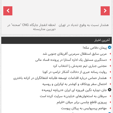
ای
هشدار نسبت به وفوع تندباد در تهران
لحظه انفجار جایگاه CNG "صحنه" در
دس
دوربین مداربسته
ات
آخرین اخبار
پیمان دفاعی مکه!
مربی سابق استقلال سرمربی آفریقای جنوبی شد
دستگیری مسئول یک اداره آستارا در پرونده فساد مالی
مجتبی جباری تیم جدیدش را انتخاب کرد
روایت رسانه عبری از دخالت آشکار ترامپ در کوبا
هشدار حماس درباره اقدامات توسعه طلبانه اشغالگران در کرانه باختری
احتمال سفر ویتکاف و کوشنر به اوکراین و روسیه
جان دوباره نگین فیروزه ای ایران «دریاچه ارومیه»
سرطان به استخوان‌های «بایدن» سرایت کرده است
پیروزی قاطع چلسی برابر میلان +فیلم
مهاجم پرسپولیس به پیکان پیوست