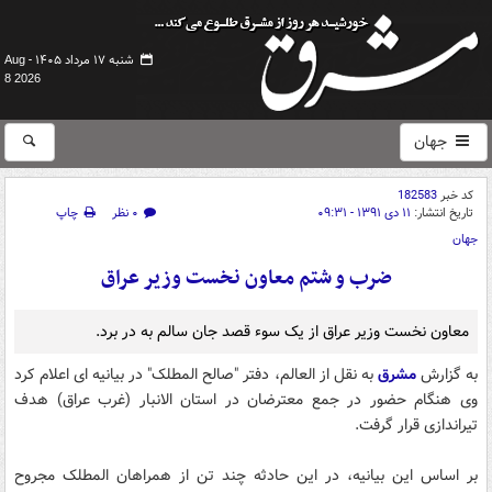
شنبه ۱۷ مرداد ۱۴۰۵ -
Aug
8 2026
جهان
کد خبر
182583
تاریخ انتشار:
۱۱ دی ۱۳۹۱ - ۰۹:۳۱
۰ نظر
چاپ
جهان
ضرب و شتم معاون نخست وزیر عراق
معاون نخست وزیر عراق از یک سوء قصد جان سالم به در برد.
به گزارش
مشرق
به نقل از العالم، دفتر "صالح المطلک" در بیانیه ای اعلام کرد
وی هنگام حضور در جمع معترضان در استان الانبار (غرب عراق) هدف
تیراندازی قرار گرفت.
بر اساس این بیانیه، در این حادثه چند تن از همراهان المطلک مجروح