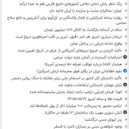
زنگ خطر پایان ذخایر دفاعی کشورهای خلیج فارس هم به صدا درآمد
عمان: مذاکرات مثبت و سازنده با ایران ادامه دارد
روایت رسانه اسرائیلی از فشار واشنگتن بر تل‌آویو برای آتش‌بس و خلع سلاح
حماس
سکه در آستانه بازگشت به کانال ۱۸۸ میلیون تومان
دریادار سیاری: امروز هر خبر دقیق، تیری بر قلب امپراطوری دروغ است
وقوع حادثه دریایی در ساحل عمان
تاکید الزیدی بر خروج نیروهای آمریکایی از عراق در تاریخ تعیین شده
اعتراضات گسترده در آلمان علیه دولت مرتس
هشدار کانادا درباره عواقب تعرفه ۵۰ درصدی آمریکا
نفوذ اطلاعاتی ایران در یگان فوق محرمانه ارتش اسرائیل!
تأکید دادستان کل کشور بر انسجام ملی برای مقابله با جنگ روانی دشمن
باران مهمان تابستانی ارتفاعات دماوند شد
کوبا: فرمان اجرایی ترامپ باعث ایجاد بحران بشردوستانه شده
قیمت طلا و سکه امروز ۱۴۰۵/۰۵/۱۷
ترامپ مجبور به پس‌دادن ۱۰۰ میلیارد دلار از پول تعرفه‌ها شد
آتش سوزی مهیب یک ساختمان ۱۲ طبقه در جاکارتا
پدر لیونل مسی درگذشت
وجود شواهدی مبنی بر بمباران لامرد با فسفر