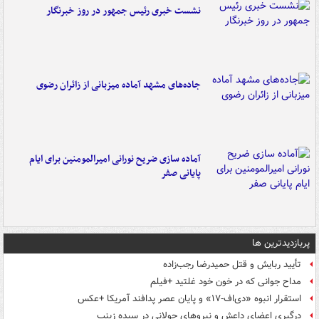
نشست خبری رئیس جمهور در روز خبرنگار
جاده‌های مشهد آماده میزبانی از زائران رضوی
آماده سازی ضریح نورانی امیرالمومنین برای ایام
پایانی صفر
پربازدیدترین ها
تأیید ربایش و قتل حمیدرضا رجب‌زاده
مداح جوانی که در خون خود غلتید +فیلم
استقرار انبوه «دی‌اف‑۱۷» و پایان عصر پدافند آمریکا +عکس
درگیری اعضای داعش و نیروهای جولانی در سیده زینب