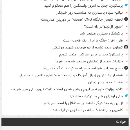
پزشکیان: جنایات امروز واشنگتن را هم محکوم کنید
بیانیه سپاه پاسداران به مناسبت روز خبرنگار
لحظه انفجار جایگاه CNG "صحنه" در دوربین مداربسته
"سوپر ال‌نینو"در راه است؟
پالایشگاه سیزران منفجر شد
فارن افرز: جنگ با ایران یک فاجعه است
تصاویر دیده‌ نشده از دو فرمانده شهید موشکی
پاکستان: باید در برابر اسرائیل متحد شویم
جزئیات جدید از نفتکش منفجر شده در هرمز
پاسخ معنادار هوافضای سپاه به تهدیدات آمریکایی‌ها
هشدار ارشدترین ژنرال آمریکا درباره محدودیت‌های نظامی علیه ایران
مقصد جدید پسر زیدان
تاکید وزارت خارجه بر لزوم روشن شدن ابعاد جنایت تروریستی مزار شریف
حتی اوکراین هم به ترکیه حمله کرد
از این به بعد دیگر نامه‌های استقلال را امضا نمی‌کنم
کامیون با راننده ۸ ساله در اصفهان توقیف شد
حوادث