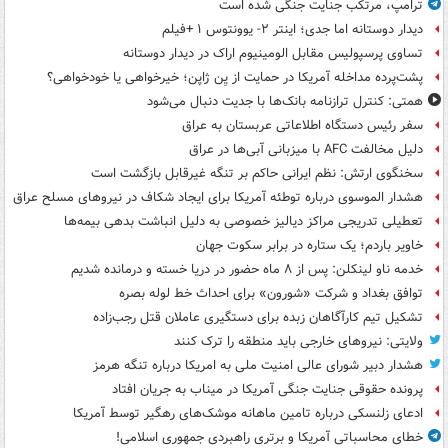
ترامپ، مرتکب جنایت جنگی شده است
دیدار دوستانه اما جدی؛ اینتر ۲- یوونتوس ۱ +فیلم
تساوی پرسپولیس مقابل الومینیوم اراک در دیدار دوستانه
پشت‌پرده مداخله آمریکا در حمایت از یِن ژاپن؛ خیرخواهی یا خودخواهی؟
همتی: کنترل ترازنامه بانک‌ها با جدیت دنبال می‌شود
سفر رئیس دستگاه اطلاعاتی عربستان به عراق
دلیل مخالفت AFC با میزبانی آبی‌ها در عراق
سخنگوی ارتش: نظم ایرانی حاکم بر تنگه غیرقابل بازگشت است
هشدار الموسوی درباره توطئه آمریکا برای ایجاد شکاف در نیروهای مسلح عراق
تعطیلی تدریجی مراکز دیالیز خصوصی به دلیل انباشت بدهی بیمه‌ها
خاویر باردم؛ یک ستاره در برابر سکوت جهان
خدمه ناو لینکلن: پس از ۸ ماه حضور در دریا خسته و درمانده‌ شدیم
توافق بغداد و شرکت «شورون» برای احداث خط لوله بصره
تشکیل تیم کارآگاهان زبده برای دستگیری عاملان قتل رجب‌زاده
ولایتی: نیروهای خارجی باید منطقه را ترک کنند
هشدار دبیر شورای عالی امنیت ملی به امریکا درباره تنگه هرمز
پرونده حقوقی جنایت جنگی آمریکا در میناب به جریان افتاد
ادعای زلنسکی درباره تامین ماهانه موشک‌های رهگیر توسط آمریکا
خطای محاسباتی آمریکا و برتری راهبردی جمهوری اسلامی!