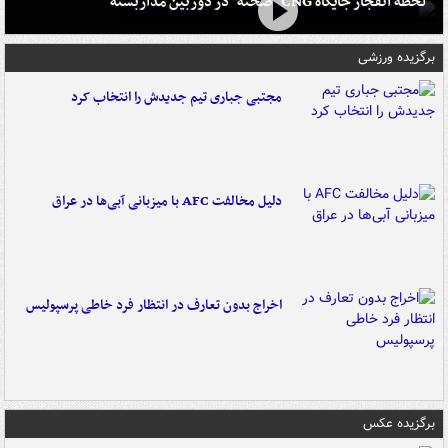
لحظه انفجار جایگاه CNG "صحنه" در دوربین مداربسته
برگزیده ورزشی
مجتبی جباری تیم جدیدش را انتخاب کرد
دلیل مخالفت AFC با میزبانی آبی‌ها در عراق
اخراج بدون تعارف در انتظار فرد خاطی پرسپولیس
برگزیده عکس