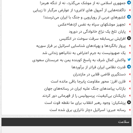
جمهوری اسلامی نه از موشک می‌گذرد، نه از تنگه هرمز!
ناگفته‌هایی از آمپول های لاغری؛ از عوارض مرگبار تا زیبایی
کشورهای عربی از رویارویی و جنگ با ایران می‌ترسند!
تجهیز موشکهای سپاه به نفس اژدها+عکس
پایان تلخ یک نزاع خانوادگی در دورود
افزایش بی‌سابقه سرقت سوخت در انگلیس
پرواز بالگردها و پهپادهای شناسایی اسرائیل بر فراز سوریه
یک صهیونیست به جرم اعتراض به نتانیاهو زندانی شد
واکنش کمال شرف به پاسخ کوبنده یمن به عربستان سعودی
قدرت نظامی ایران فراتر از برآوردها
دستگیری قاضی قلابی در مازندران
فارن افرز: محور مقاومت پابرجا باقی مانده است
بازتاب پیامدهای جنگ علیه ایران در رسانه‌های جهان
بازیکنان بی‌کیفیت، پرسپولیس را از قهرمانی دور کردند
پزشکیان: وجود رهبر انقلاب برای ما نقطه قوت است
رسانه عبری: اسرائیل دچار ناترازی برق شده است
سلامت