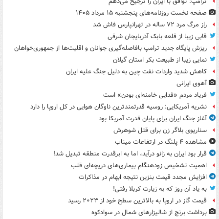
ترامپ: توافق با ایران را ترجیح می‌دهم
صفحه نخست روزنامه‌های پنجشنبه ۱۵ مرداد ۱۴۰۵
راز مرگ مرد ۷۲ ساله در تهرانپارس فاش شد
قابی زیبا از قلعه بابک آذربایجان شرقی
ریزش پایگاه جدید ترامپ بافاصله‌گیری جوانان و اقلیت‌ها از جمهوری‌خواهان
نمایی زیبا از طبیعت بکر استان گیلان
کاهش شدید واردات نفت چین به دلیل جنگ علیه ایران
آهوی ایرانی
فریاد مردم «فدایی خامنه‌ای بودن» است
نشریه آمریکایی: روسیه قدرتمندترین ناوگان هوایی در کل اروپا را دارد
آغاز جنگ ایران برای پایان قدرت آمریکا بود
سناریوی بلاگر زن برای قتل شوهرش
مشاهده ۴ پلنگ در ارتفاعات میناب
قرار بود ایران به زانو درآید، اما به ابرقدرت منطقه تبدیل شد!
اهمیت تشخیص زودهنگام بیماری‌های دریچه‌ای قلب
افزایش مجدد قیمت بنزین نتیجه ابهام در مذاکرات
به یاد آن روز که به زیارت کربلا رفتی!
قیمت گاز در اروپا به بالاترین سطح خود از ۲۰۲۳ رسید
برداشت برنج از شالیزارهای شمال در سوادکوه