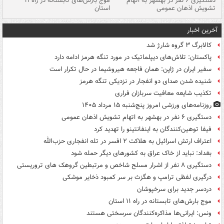
دستگیری ۶ نفر در بهشهر به اتهام
موج بارش‌های تابستانه در راه ۱۱
تشویش اذهان عمومی
استان
فا
آخرین اخبار
کالابرگ ۳ گروه شارژ شد
پاکستان: تلاش‌های دیپلماتیک در مورد تنگه هرمز ادامه دارد
سفیر ایران در ژاپن: همان فاجعه هیروشیما در حال تکرار است
شنیده شدن صدای دو انفجار در نزدیکی تنگه هرمز
تکذیب شایعه معافیت سربازان فراری
روزنامه‌های ورزشی امروز پنج‌شنبه ۱۵ مرداد ۱۴۰۵
دستگیری ۶ نفر در بهشهر به اتهام تشویش اذهان عمومی
فیفا توهین‌کنندگان به اینفانتینو را تهدید کرد
اعتراف ارتش اسرائیل به هلاکت ۲ افسر در تله انفجاری حزب‌الله
بغداد: نباید از خاک عراق به کشورهای دیگر حمله شود
دستگیری ۸ نفر از اشرار مسلح شاخص و مرتبطین گروهک های تروریستی
درگیری لفظی ترامپ و هگزث بر سر کمبود ذخایر موشکی
دردسر جدید برای سرخپوشان
موج بارش‌های تابستانه در راه ۱۱ استان
ونس: ایرانی‌ها مذاکره‌کنندگان سرسختی هستند