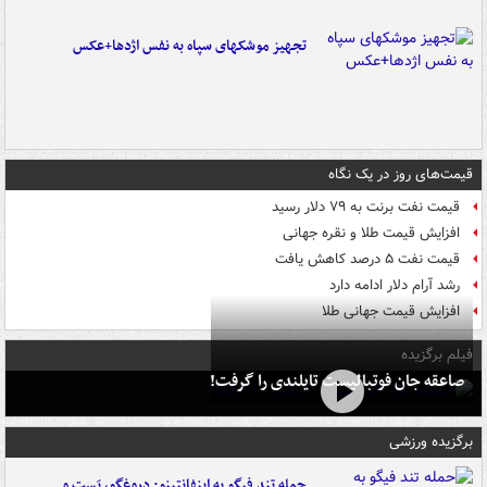
تجهیز موشکهای سپاه به نفس اژدها+عکس
قیمت‌های روز در یک نگاه
قیمت نفت برنت به ۷۹ دلار رسید
افزایش قیمت طلا و نقره جهانی
قیمت نفت ۵ درصد کاهش یافت
رشد آرام دلار ادامه دارد
افزایش قیمت جهانی طلا
فیلم برگزیده
صاعقه جان فوتبالیست تایلندی را گرفت!
برگزیده ورزشی
حمله تند فیگو به اینفانتینو: دروغگو، پَست‌ و