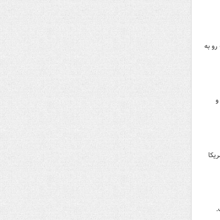
رو به
و
یکا
.