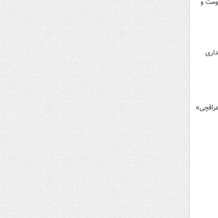
ومت و
داری
عراقچی»