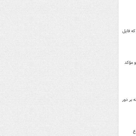
که فایل
و مؤکد
 بر دور
ع