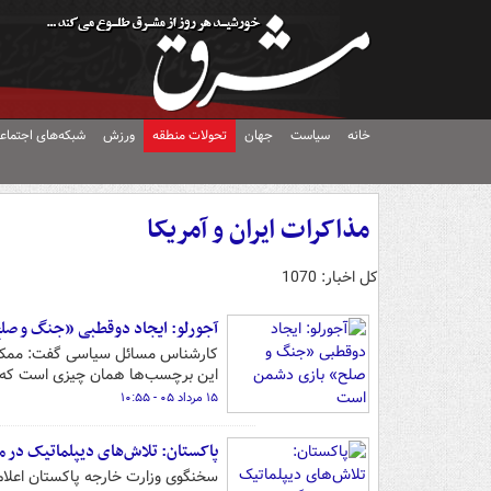
خانه
سیاست
جهان
تحولات منطقه
ورزش
شبکه‌های اجتماع
مذاکرات ایران و آمریکا
کل اخبار: 1070
آجورلو: ایجاد دوقطبی «جنگ و صل
کارشناس مسائل سیاسی گفت: ممکن اس
این برچسب‌ها همان چیزی است که
۱۵ مرداد ۰۵ - ۱۰:۵۵
پاکستان: تلاش‌های دیپلماتیک در مو
سخنگوی وزارت خارجه پاکستان اعلام 