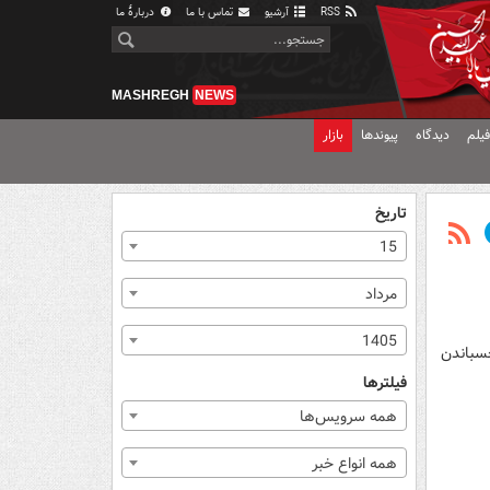
RSS
آرشیو
تماس با ما
دربارهٔ ما
MASHREGH
NEWS
یلم
دیدگاه
پیوندها
بازار
تاریخ
15
مرداد
1405
چسباندن
فیلترها
همه سرویس‌ها
همه انواع خبر