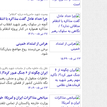
وصیت شهید حاجی‌زاده درباره "انتقام"
چرا حداد عادل گفت مذاکره با انتقا
آنچه در سلوک رهبر شهید انقلاب اسل
مذاکره همواره در کنار پروژه انتقام ب
۲۷ تیر ۰۵ - ۱۴:۲۰
هراس از امتداد خمینی
برخی می‌ترسند روح مواضع بنیان‌گذا
شود.
۲۳ تیر ۰۵ - ۱۵:۴۹
نقل یک خاطره جالب از جلسات شهید باقری با 
ایران چگونه از ۶ جنگ عبور کرد؟/ تأکید مهم رهبر شهید به فرماندهان نظامی درباره جنگ
خاطرات منقول از روش و منش رهبر ش
نگه داشتن کشور از فضای جنگ استوا
۲۳ تیر ۰۵ - ۱۴:۰۹
میانجی مذاکرات ایران و آمریکا: خو
وزارت خارجه پاکستان از تماس تلفن