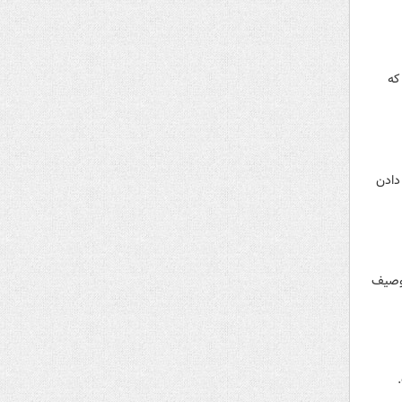
که
دادن
توصیف