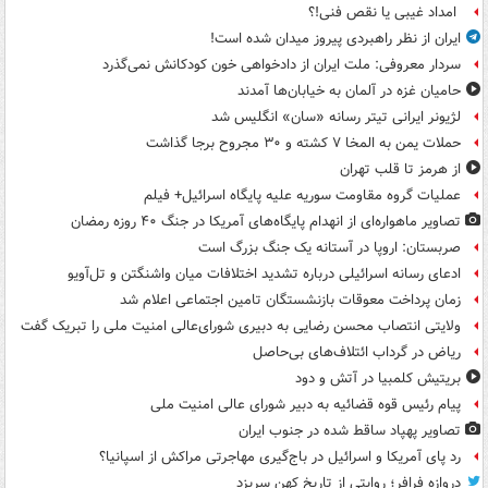
امداد غیبی یا نقص فنی!؟
ایران از نظر راهبردی پیروز میدان شده است!
سردار معروفی: ملت ایران از دادخواهی خون کودکانش نمی‌گذرد
حامیان غزه در آلمان به خیابان‌ها آمدند
لژیونر ایرانی تیتر رسانه «سان» انگلیس شد
حملات یمن به المخا ۷ کشته و ۳۰ مجروح برجا گذاشت
از هرمز تا قلب تهران
عملیات گروه مقاومت سوریه علیه پایگاه اسرائیل+ فیلم
تصاویر ماهواره‌ای از انهدام پایگاه‌های آمریکا در جنگ ۴۰ روزه رمضان
صربستان: اروپا در آستانه یک جنگ بزرگ است
ادعای رسانه اسرائیلی درباره تشدید اختلافات میان واشنگتن و تل‌آویو
زمان پرداخت معوقات بازنشستگان تامین اجتماعی اعلام شد
ولایتی انتصاب محسن رضایی به دبیری شورای‌عالی امنیت ملی را تبریک گفت
ریاض در گرداب ائتلاف‌های بی‌حاصل
بریتیش کلمبیا در آتش و دود
پیام رئیس قوه قضائیه به دبیر شورای عالی امنیت ملی
تصاویر پهپاد ساقط شده در جنوب ایران
رد پای آمریکا و اسرائیل در باج‌گیری مهاجرتی مراکش از اسپانیا؟
دروازه فرافر؛ روایتی از تاریخ کهن سریزد