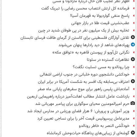
اظهار نظر عجیب فان خال درباره مارادونا و مسی
فرمانده کل ارتش انتصاب محسن رضایی را تبریک گفت
پاسخ منفی گواردیولا به قهرمان آسیا!
عقب‌نشینی قیمت طلا در بازار جهانی
تخلیه بیش از یک میلیون نفر در پی طوفان شدید در چین
تلاش آوارگان فلسطینی برای کاستن از گرمای طاقت فرسای تابستان
پهپادهای شاهد از دید رادارها پنهان می‌شوند
نگرانی تل‌آویو از پیوستن قاهره به «توافق مکه»
تظاهرات گسترده در سئوتا
چرا رونالدو به مسی تسلیت نگفت؟
خودکشی دانشجوی دوره خلبانی در جنوب اراضی اشغالی
اعتراف بی‌سابقه یک افسر به شکست آمریکا در برابر ایران
آماده‌باش پلیس راهور برای موج سفرهای پایانی ماه صفر
بازداشت عامل انتشار مطالب اهانت‌آمیز درباره راهپیمایی اربعین
حرم امیرالمومنین محیای سوگواری برای پیامبر مهربانی شد
وزیر آموزش و پرورش: ۶ هزار فضای ورزشی در مدارس ایجاد شد
مدیرعامل پرسپولیس قیمت آخر را برای نساجی تعیین کرد
خودکُشی النصر به خاطر رونالدو
گوشه‌ای از زیبایی‌های پناهگاه‌ حیات‌وحش کرمانشاه