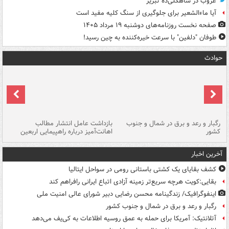
غروب در شاهگلی‌ده تبریز
آیا ماءالشعیر برای جلوگیری از سنگ کلیه مفید است
صفحه نخست روزنامه‌های دوشنبه ۱۹ مرداد ۱۴۰۵
طوفان "دلفین" با سرعت خیره‌کننده به چین رسید!
حوادث
رگبار و رعد و برق در شمال و جنوب
بازداشت عامل انتشار مطالب
کشور
اهانت‌آمیز درباره راهپیمایی اربعین
گر
آخرین اخبار
کشف بقایای یک کشتی باستانی رومی در سواحل ایتالیا
بقایی:کویت هرچه سریع‌تر زمینه آزادی اتباع ایرانی رافراهم کند
اینفوگرافیک/ زندگینامه محسن رضایی دبیر شورای عالی امنیت‌ ملی
رگبار و رعد و برق در شمال و جنوب کشور
آتلانتیک: آمریکا برای حمله به عمق روسیه اطلاعات به کی‌یف می‌دهد