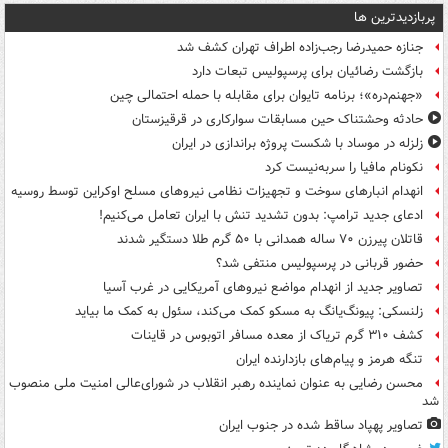
پربازدیدترین ها
جنازه حمیدرضا رجب‌زاده اطراف تهران کشف شد
بازگشت رضائیان برای پرسپولیس تبعات دارد
«جهنم‌دره»؛ برنامه تایوان برای مقابله با حمله احتمالی چین
حادثه وحشتناک حین مسابقات سوارکاری در قرقیزستان
زلزله در موساد با شکست پروژه براندازی در ایران
نکونام مافیا را سربه‌نیست کرد
انهدام انبارهای سوخت و تجهیزات نظامی نیروهای مسلح اوکراین توسط روسیه
ادعای جدید ترامپ: بدون تشدید تنش با ایران تعامل می‌کنیم!
قاتلان پیرزن ۷۰ ساله همدانی با ۵۰ گرم طلا دستگیر شدند
حضور قربانی در پرسپولیس منتفی شد؟
تصاویر جدید از انهدام مواضع نیروهای آمریکایی در غرب آسیا
زلنسکی: پیونگ‌یانگ به مسکو کمک می‌کند، سئول به کمک ما بیاید
کشف ۳۱۰ گرم تریاک از معده مسافر اتوبوس در قاینات
تنگه هرمز و پیام‌های بازدارنده ایران
محسن رضایی به عنوان نماینده رهبر انقلاب در شورای‌عالی امنیت ملی منصوب
شد
تصاویر پهپاد ساقط شده در جنوب ایران