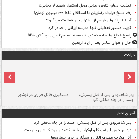
تکذیب ادعای «نحوه ردزنی محل استقرار شهید لاریجانی»
رقم فسخ قرارداد رضاییان با استقلال فقط ۱۰۰میلیون تومان!
آیا تینا پاکروان بازهم از ساترا مجوز فعالیت می‌گیرد؟
کویت دستور تعطیلی تنها مدرسه ایرانی را صادر کرد
پاسخ قاطع ملیحه محمدی به نسخه تسلیم‌طلبی روی آنتن BBC
حال و هوای سامرا بعد از ایام اربعین
حوادث
ر
پدر شاهرودی پس از قتل پسرش،
دستگیری قاتل فراری در نوشهر
آت
جسد را در چاه مخفی کرد
دی
آخرین اخبار
پدر شاهرودی پس از قتل پسرش، جسد را در چاه مخفی کرد
دردسر همزمان آمریکا و اوکراین با ته کشیدن موشک های پاتریوت
آثار مخرب مصرف الکل و سیگار در بروز بیماری‌ها