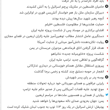
باید افراد کارآمدتر را به کار گرفت
حامیان فلسطین در مکزیک پرچم اسرائیل را به آتش کشیدند
دبیرکل سازمان ملل باز هم خواستار آتش‌بس فوری در اوکراین شد
آنچه رهبر شهید سال‌ها پیش دیده بودند
حمایت هلندی‌ها از مظلومیت فلسطین +فیلم
افشای برکناری در موساد پس از شکست پروژه علیه ایران
دستگیری عامل انتشار مطالب توهین‌آمیز علیه زائران اربعین در فضای مجازی
روایت تکان‌دهنده دانش‌آموز مینابی از جنایت آمریکا
هدف قرار گرفتن اتاق‌ فرماندهی مزدوران عربستان در یمن
شکست پروژه «خاورمیانه جدید» نتانیاهو
گزافه‌گویی و لفاظی جدید ترامپ علیه ایران
پیروزی استقلال مقابل همنام خوزستانی در دیداری تدارکاتی
انفجار در حومه دمشق چند کشته و زخمی برجا گذاشت
بوسه‌ پدر بر پای پسر شهیدش
رایزنی عراقچی و همتای موریتانی خود درباره تحولات منطقه
موج تهدید علیه قضات آمریکایی پس از صدور حکم علیه ترامپ
روایتی از همدلی و همسویی ملت‌ها در مراسم اربعین
یمن: جهان به‌زودی صدای ناله سعودی‌ها را خواهد شنید
یونیفل: ارتش اسرائیل در یک روز ۱۱۳ توپ به جنوب لبنان شلیک کرده است