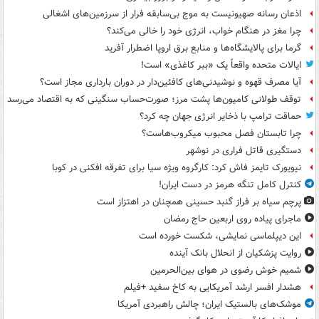
اذعان رسانه صهیونیست به موج بی‌سابقه فرار از سرزمین‌های اشغالی
چرا مغز در هنگام خواب، انرژی خود را خالی می‌کند؟
گرما برای پالایشگاه‌ها و منابع برق اروپا اضطرار آفرید
ایالات متحده واقعاً یک «ببر کاغذی» است!
آیا مصرف قهوه و نوشیدنی‌های کافئین‌دار در دوران بارداری مجاز است؟
توقف طولانی کامیون‌ها پشت مرز؛ صورت‌حساب سنگینی که به اقتصاد می‌رسد
حماقت ترامپ با ذخایر انرژی جهان چه کرد؟
چرا تابستان فصل محبوب میکروب‌هاست؟
دستگیری قاتل فراری در نوشهر
نیویورک تایمز فاش کرد: کارگروه ویژه سیا برای تفرقه افکنی در کوبا
کنترل کامل تنگه هرمز در دست ایران!
پرچم سیاه بر فراز گنبد حسینی همچنان در اهتزاز است
ماجرای پیاده روی اربعین حاج رمضان
این دیپلماسی نمایشی، شکست خورده است
روایت پزشکیان از انحلال بانک آینده
شمیم خوش رضوی در هوای بین‌الحرمین
هشدار افسر ارشد آمریکایی به کاخ سفید +فیلم
موشک‌های بالستیک ایران؛ چالش راهبردی آمریکا