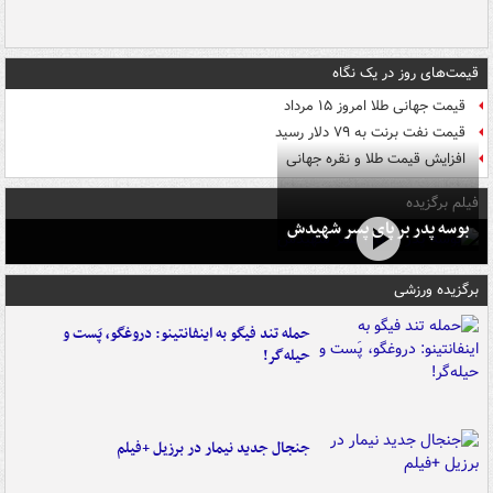
قیمت‌های روز در یک نگاه
قیمت جهانی طلا امروز ۱۵ مرداد
قیمت نفت برنت به ۷۹ دلار رسید
افزایش قیمت طلا و نقره جهانی
فیلم برگزیده
بوسه‌ پدر بر پای پسر شهیدش
برگزیده ورزشی
حمله تند فیگو به اینفانتینو: دروغگو، پَست‌ و
حیله‌گر!
جنجال جدید نیمار در برزیل +فیلم