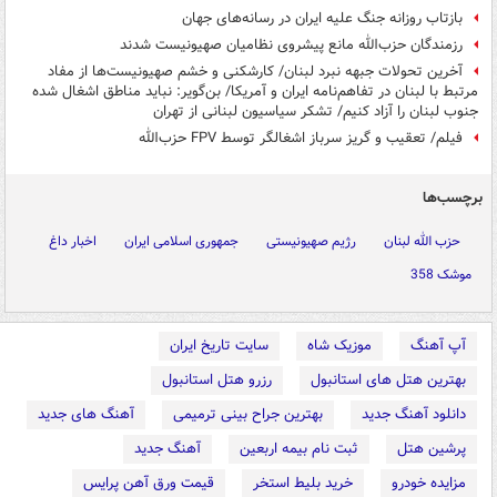
بازتاب روزانه جنگ علیه ایران در رسانه‌های جهان
رزمندگان حزب‌الله مانع پیشروی نظامیان صهیونیست شدند
آخرین تحولات جبهه نبرد لبنان/ کارشکنی و خشم صهیونیست‌ها از مفاد
مرتبط با لبنان در تفاهم‌نامه ایران و آمریکا/ بن‌گویر: نباید مناطق اشغال شده
جنوب لبنان را آزاد کنیم/ تشکر سیاسیون لبنانی از تهران
فیلم/ تعقیب و گریز سرباز اشغالگر توسط FPV حزب‌الله
برچسب‌ها
حزب الله لبنان
رژیم صهیونیستی
جمهوری اسلامی ایران
اخبار داغ
موشک 358
آپ آهنگ
موزیک شاه
سایت تاریخ ایران
بهترین هتل های استانبول
رزرو هتل استانبول
دانلود آهنگ جدید
بهترین جراح بینی ترمیمی
آهنگ های جدید
پرشین هتل
ثبت نام بیمه اربعین
آهنگ جدید
مزایده خودرو
خرید بلیط استخر
قیمت ورق آهن پرایس