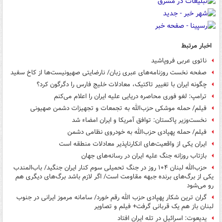
اخبار مرتبط
ناتوی عربی فروپاشید
صفحه نخست روزنامه‌های عبری زبان/ نارضایتی صهیونیست‌ها از کاخ سفید
چگونه ایران با تغییر تاکتیک، معادلات خلیج فارس را دگرگون کرد؟
ترامپ: لغو فوری محاصره دریایی علیه ایران را اعلام می‌کنم
فیلم/ حمله موشکی حزب‌الله به تجمعات و تجهیزات دشمن صهیونی
نخست‌وزیر پاکستان: توافق آمریکا و ایران امضاء شد
فیلم/ حمله پهپادی حزب‌الله به خودروی نظامی دشمن
ایران یکی از واقعیت‌های انکارناپذیر معادلات منطقه است
بازتاب روزانه جنگ علیه ایران در رسانه‌های جهان
حزب‌الله لبنان ۱۰۴ روز در جنگ تحمیلی سوم کنار ایران جنگید/ باب‌المندب
یکی از برگ‌های برنده جبهه مقاومت است/ اگر لازم باشد برگ‌های دیگری هم
رو می‌شود
گران ترین شکار پهپادی حزب الله رقم خورد/ سامانه مرموز ایرانی در جنوب
لبنان باز هم یک قربانی گرفت+ فیلم و تصاویر
یدیعوت: اسرائیل در تله ایران افتاد