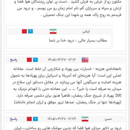
ملئون رو از عرش به فرش کشید . دست پر توان رزمندگان هوا فضا و
ارتش و سپاه و سربازان گم نام امام زمان رو می بوسم ، و درود می
فرستم به روح پاک همه ی شهدا این جنگ تحمیلی .
ایرانی
1
1
مطالب بسیار عالی ، درود خدا بر شما
پاسخ
۱۲:۱۲ - ۱۴۰۵/۰۳/۲۷
0
5
نامعادله‌ی هزینه - خسارت بین پهپاد و شکارچی آن غلط است. معادله
اصلی این است: آیا هزینه‌ای که آمریکا و اسرائیل برای پهپادها به شمول
هزینه اصابت و سرنگونی آنها می پردازند در مقابل دستاور این سلاح در
میدان به صرفه است یا خیر؟ ←← این معادله حتی با انهدام نزدیک به
200 پهپاد از شروع جنگ رمضان، ظاهراً هنوز برای دشمن صرفه دارد.
(پهپادها تنها در جنگ رمضان، صدها ترور موفق و ارزان انجام داده‌اند)
پاسخ
حسن
۱۲:۲۶ - ۱۴۰۵/۰۳/۲۷
1
4
درود بر دلاور مردان هوا فضا که چنین موشک هایی رو ساختن،،،ایران