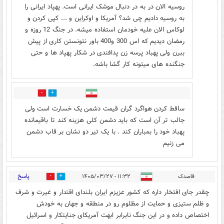
روسیه الان در به در دنبال موشک ایرانی است. پهپاد ایرانی را
به روسیه دادیم چی شد؟ آمریکا و اوکراین و ... کپی کردن و
لوکاس الان علیه خودمان استفاده میشه. در جنگ 12 روزه و
رمضان دیدیم که اس 300 و400 باور نتونستن کاری از پیش
ببرن ولی پهباد پرسه زن پدافندی در شکار پهپاد ها و حتی
جنگنده های میتونه کار گشا باشه.
0
4
ساقط کردن هواگرد گران قیمت دشمن یک خسارت است ولی
جالب تر آن است که باید دشمن کلی هزینه کند تا باقیمانده
پهباد خود را بمباران کند . با یک تیر دو نشان بر قاب دشمن
می زنیم
پاسخ
قاصدک
۱۱:۳۲ - ۱۴۰۵/۰۳/۲۷
1
9
چقدر جای افتخار داره که کشور عزیزم ایران بلندای اقتدار و غیرت و شرف
و ظلم ستیزی و حمایت از مظلوم رو در منطقه و جهان به خودش
اختصاص داده و در این جنگ نابرابر ابهت آمریکای جنایتکار و اسرائیل