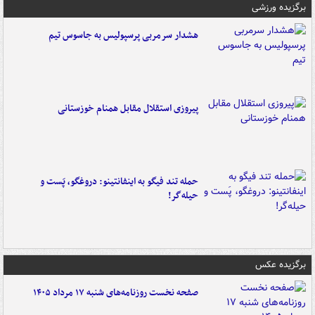
برگزیده ورزشی
هشدار سرمربی پرسپولیس به جاسوس تیم
پیروزی استقلال مقابل همنام خوزستانی
حمله تند فیگو به اینفانتینو: دروغگو، پَست‌ و
حیله‌گر!
برگزیده عکس
صفحه نخست روزنامه‌های شنبه ۱۷ مرداد ۱۴۰۵