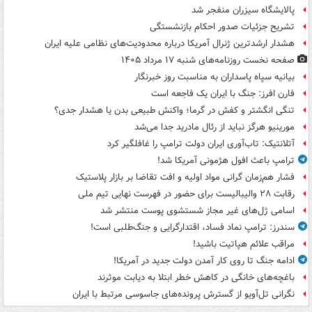
پالایشگاه سیزران منفجر شد
تشریح جزئیات صدور احکام بازنشستگی
هشدار ارشدترین ژنرال آمریکا درباره محدودیت‌های نظامی علیه ایران
صفحه نخست روزنامه‌های شنبه ۱۷ مرداد ۱۴۰۵
بیانیه سپاه پاسداران به مناسبت روز خبرنگار
فارن افرز: جنگ با ایران یک فاجعه است
تنگی انگشتر و کفش در گرما؛ واکنش طبیعی بدن یا هشدار جدی؟
مورینیو هرگز نباید از رئال مادرید جدا می‌شد
آتلانتیک: تاب‌آوری ایران دولت ترامپ را غافلگیر کرد
ترامپ باعث افول هژمونی آمریکا شد!
فشار هم‌زمان گرانی مواد اولیه و افت تقاضا بر بازار پلاستیک
رقابت ۲۸ والیبالیست برای حضور در فهرست نهایی تیم ملی
اسامی ژل‌های غیر مجاز شستشوی پوست منتشر شد
سندرز: ترامپ نماد فساد، اقتدارگرایی و جنگ‌طلبی است!
مراقب علائم هپاتیت باشید!
ادامه جنگ تا روی کار آمدن دولت جدید در آمریکا!
باغچه‌های خانگی در کاهش خطر ابتلا به دیابت موثرند
نگرانی تل‌آویو از گسترش پرونده‌های جاسوسی مرتبط با ایران