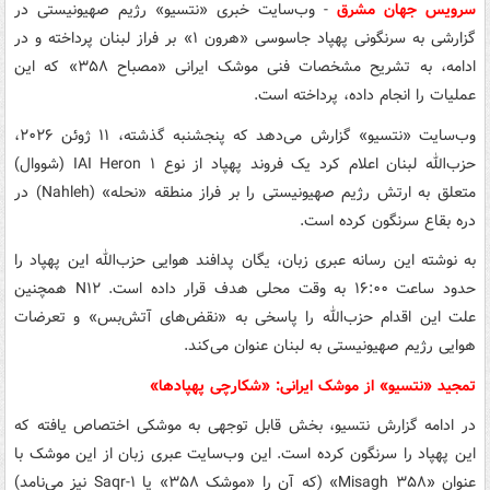
سرویس جهان مشرق
- وب‌سایت خبری «نتسیو» رژیم صهیونیستی در
گزارشی به سرنگونی پهپاد جاسوسی «هرون ۱» بر فراز لبنان پرداخته و در
ادامه، به تشریح مشخصات فنی موشک ایرانی «مصباح ۳۵۸» که این
عملیات را انجام داده، پرداخته است.
وب‌سایت «نتسیو» گزارش می‌دهد که پنجشنبه گذشته، ۱۱ ژوئن ۲۰۲۶،
حزب‌الله لبنان اعلام کرد یک فروند پهپاد از نوع IAI Heron ۱ (شووال)
متعلق به ارتش رژیم صهیونیستی را بر فراز منطقه «نحله» (Nahleh) در
دره بقاع سرنگون کرده است.
به نوشته این رسانه عبری زبان، یگان پدافند هوایی حزب‌الله این پهپاد را
حدود ساعت ۱۶:۰۰ به وقت محلی هدف قرار داده است. N۱۲ همچنین
علت این اقدام حزب‌الله را پاسخی به «نقض‌های آتش‌بس» و تعرضات
هوایی رژیم صهیونیستی به لبنان عنوان می‌کند.
تمجید «نتسیو» از موشک ایرانی: «شکارچی پهپادها»
در ادامه گزارش نتسیو، بخش قابل توجهی به موشکی اختصاص یافته که
این پهپاد را سرنگون کرده است. این وب‌سایت عبری زبان از این موشک با
عنوان «Misagh ۳۵۸» (که آن را «موشک ۳۵۸» یا Saqr-۱ نیز می‌نامد)