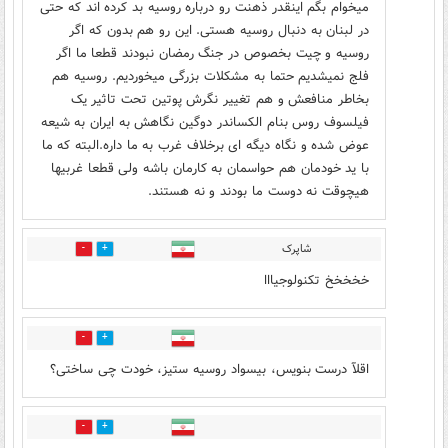
میخوام بگم اینقدر ذهنت رو درباره روسیه بد کرده اند که حتی
در لبنان به دنبال روسیه هستی. این رو هم بدون که اگر
روسیه و چیت بخصوص در جنگ رمضان نبودند قطعا ما اگر
فلج نمیشدیم حتما به مشکلات بزرگی میخوردیم. روسیه هم
بخاطر منافعش و هم تغییر نگرش پوتین تحت تاثیر یک
فیلسوف روس بنام الکساندر دوگین نگاهش به ایران به شیعه
عوض شده و نگاه دیگه ای برخلاف غرب به ما داره.البته که ما
با ید خودمان هم حواسمان به کارمان باشه ولی قطعا غربیها
هیچوقت نه دوست ما بودند و نه هستند.
شاپرک
3
2
خخخخخ تکنولوجیااا
2
1
اقلآ درست بنویس، بیسواد روسیه ستیز، خودت چی ساختی؟
2
1