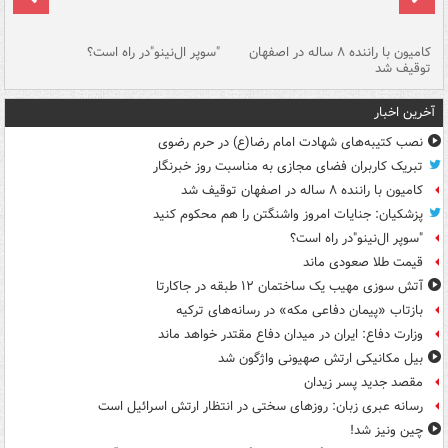
۱ خودرو با ۱۹
کامیون با راننده ۸ ساله در اصفهان
"سوپر ال‌نینو"در راه است؟
رگ
توقیف شد
ته
آخرین اخبار
نصب کتیبه‌های شهادت امام رضا(ع) در حرم رضوی
تبریک کاربران فضای مجازی به مناسبت روز خبرنگار
کامیون با راننده ۸ ساله در اصفهان توقیف شد
پزشکیان: جنایات امروز واشنگتن را هم محکوم کنید
"سوپر ال‌نینو"در راه است؟
قیمت طلا صعودی ماند
آتش سوزی مهیب یک ساختمان ۱۲ طبقه در جاکارتا
بازتاب «پیمان دفاعی مکه» در رسانه‌های ترکیه
وزارت دفاع: ایران در میدان دفاع مقتدر خواهد ماند
بیل مکانیکی ارتش صهیونی واژگون شد
مقصد جدید پسر زیدان
رسانه عبری زبان: روزهای سختی در انتظار ارتش اسرائیل است
چین ونیز شد!