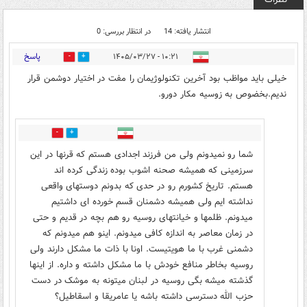
انتشار یافته: 14
در انتظار بررسی: 0
پاسخ
۱۰:۲۱ - ۱۴۰۵/۰۳/۲۷
6
10
خیلی باید مواظب بود آخرین تکنولوژیمان را مفت در اختیار دوشمن قرار
ندیم.بخضوص به زوسیه مکار دورو.
1
2
شما رو نمیدونم ولی من فرزند اجدادی هستم که قرنها در این
سرزمینی که همیشه صحنه اشوب بوده زندگی کرده اند
هستم. تاریخ کشورم رو در حدی که بدونم دوستهای واقعی
نداشته ایم ولی همیشه دشمنان قسم خورده ای داشتیم
میدونم. ظلمها و خیانتهای روسیه رو هم بچه در قدیم و حتی
در زمان معاصر به اندازه کافی میدونم. اینو هم میدونم که
دشمنی غرب با ما هویتیست. اونا با ذات ما مشکل دارند ولی
روسیه بخاطر منافع خودش با ما مشکل داشته و داره. از اینها
گذشته میشه بگی روسیه در لبنان میتونه به موشک در دست
حزب الله دسترسی داشته باشه یا عامریقا و اسقاطیل؟