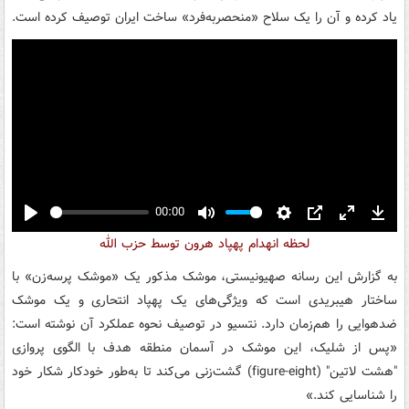
یاد کرده و آن را یک سلاح «منحصربه‌فرد» ساخت ایران توصیف کرده است.
00:00
Play
Mute
Settings
PIP
Enter
Down
لحظه انهدام پهپاد هرون توسط حزب الله
fullscreen
به گزارش این رسانه صهیونیستی، موشک مذکور یک «موشک پرسه‌زن» با
ساختار هیبریدی است که ویژگی‌های یک پهپاد انتحاری و یک موشک
ضدهوایی را هم‌زمان دارد. نتسیو در توصیف نحوه عملکرد آن نوشته است:
«پس از شلیک، این موشک در آسمان منطقه هدف با الگوی پروازی
"هشت لاتین" (figure-eight) گشت‌زنی می‌کند تا به‌طور خودکار شکار خود
را شناسایی کند.»