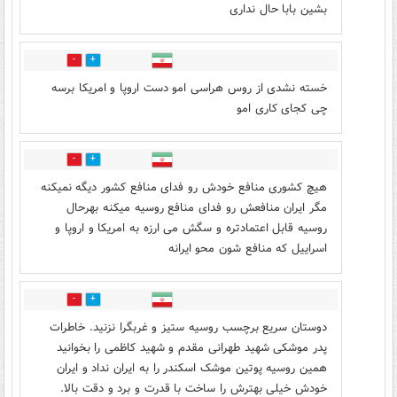
بشین بابا حال نداری
1
1
خسته نشدی از روس هراسی امو دست اروپا و امریکا برسه
چی کجای کاری امو
1
3
هیچ کشوری منافع خودش رو فدای منافع کشور دیگه نمیکنه
مگر ایران منافعش رو فدای منافع روسیه میکنه بهرحال
روسیه قابل اعتمادتره و سگش می ارزه به امریکا و اروپا و
اسراییل که منافع شون محو ایرانه
0
2
دوستان سریع برچسب روسیه ستیز و غربگرا نزنید. خاطرات
پدر موشکی شهید طهرانی مقدم و شهید کاظمی را بخوانید
همین روسیه پوتین موشک اسکندر را به ایران نداد و ایران
خودش خیلی بهترش را ساخت با قدرت و برد و دقت بالا.