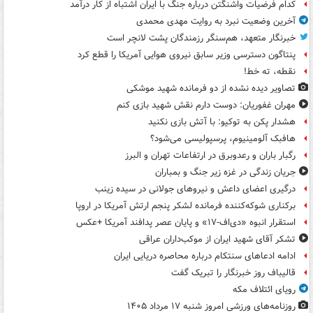
کدام فرضیات واشنگتن درباره جنگ با ایران اشتباه از کار درآمد
آخرین وضعیت نبرد به روایت مهدی محمدی
خبرنگار متعهد، هم‌سنگر رزمندگان پشت لانچر است
پنتاگون دسترسی وزیر سابق نیروی هوایی آمریکا را قطع کرد
نقطه، ته خط!
تصاویر دیده‌ نشده از دو فرمانده شهید موشکی
مهران غفوریان: دوست دارم نقش شهید بازی کنم
هشدار پکن به توکیو: با آتش بازی نکنید
هافبک آلومینیوم، پرسپولیسی می‌شود؟
رگبار باران و رعدوبرق در ارتفاعات تهران و البرز
جریان زندگی در غزه زیر جنگ و بمباران
درگیری اعضای داعش و نیروهای جولانی در سیده زینب
برکناری شوکه‌کننده فرمانده لشکر پنجم ارتش آمریکا در اروپا
استقرار انبوه «دی‌اف‑۱۷» و پایان عصر پدافند آمریکا +عکس
تشکر آقای شهید ایران از موکب‌داران عراقی
ادامه ادعاهای سنتکام درباره محاصره دریایی ایران
قالیباف روز خبرنگار را تبریک گفت
رویای ائتلاف مکه
روزنامه‌های ورزشی امروز ‌شنبه ۱۷ مرداد ۱۴۰۵