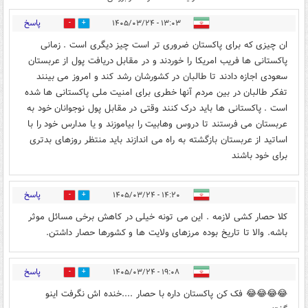
پاسخ
۱۳:۰۳ - ۱۴۰۵/۰۳/۲۴
0
0
ان چیزی که برای پاکستان ضروری تر است چیز دیگری است . زمانی
پاکستانی ها فریب امریکا را خوردند و در مقابل دریافت پول از عربستان
سعودی اجازه دادند تا طالبان در کشورشان رشد کند و امروز می بینند
تفکر طالبان در بین مردم آنها خطری برای امنیت ملی پاکستانی ها شده
است . پاکستانی ها باید درک کنند وقتی در مقابل پول نوجوانان خود به
عربستان می فرستند تا دروس وهابیت را بیاموزند و یا مدارس خود را با
اساتید از عربستان بازگشته به راه می اندازند باید منتظر روزهای بدتری
برای خود باشند
پاسخ
۱۴:۲۰ - ۱۴۰۵/۰۳/۲۴
0
1
کلا حصار کشی لازمه . این می تونه خیلی در کاهش برخی مسائل موثر
باشه. والا تا تاریخ بوده مرزهای ولایت ها و کشورها حصار داشتن.
پاسخ
۱۹:۰۸ - ۱۴۰۵/۰۳/۲۴
0
0
😂😂😂😂 فک کن پاکستان داره با حصار ....خنده اش نگرفت اینو