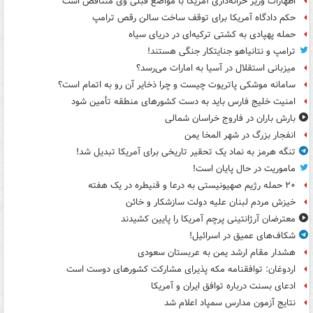
اظهارات وزیر خزانه‌داری آمریکا با مواضع قبلی وی متناقض است
حکم دادگاه آمریکا برای توقف ساخت سالن رقص ترامپ
حمله پهپادی به کشتی ترکیه‌ای در دریای سیاه
ترامپ و نتانیاهو جنایتکار جنگی هستند!
میزبانی استقلال در آسیا به امارات می‌رسد؟
سامانه موشکی پاتریوت چیست و چرا ذخایر آن رو به اتمام است؟
امنیت خلیج فارس باید به دست کشورهای منطقه تأمین شود
بارش باران در فاروج خراسان شمالی
انفجار بزرگ در شهر المخا یمن
تنگه هرمز به نماد یک تحقیر تاریخی برای آمریکا تبدیل شد!
ماموریت در حال پایان است!
۲۰ حمله رژیم صهیونیستی به درعا و قنیطره در یک هفته
خیزش مردم لبنان علیه دولت سازشکار و خائن
معترضان آرژانتینی پرچم آمریکا را پایین کشیدند
شکاف‌های عمیق در اسرائیل!
هشدار مقام ارشد یمن به عربستان سعودی
اردوغان: توافقنامه مکه پذیرای مشارکت کشورهای دوست است
ادعای بسنت درباره توافق ایران و آمریکا
نتایج آزمون مدارس سمپاد اعلام شد