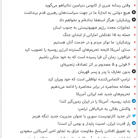
وقتی رسانه عبری از کابوس بنیامین نتانیاهو می‌گوید
هیچ دولتی به اندازۀ ما در جهت سیاست‌های رهبری قدم برنداشت
پزشکیان: هرگز استعفا نداده‌ام و نخواهم داد
تجاوزات مجدد رژیم صهیونیستی به جنوب لبنان
حمله به ۱۵ نفتکش‌ اماراتی از ابتدای جنگ
پزشکیان: ما نوکر مردم و در خدمت آنان هستیم
سنای آمریکا لایحه تحریم‌های گسترده انرژی روسیه را تصویب کرد
عراقچی: زمان آن فرا رسیده است که به خود متکی باشیم
۶ فوتی و ۵ مصدوم بر اثر تصادف زنجیره‌ای
بدون تعارف با پدر و پسر قهرمان
ترامپ التماس‌کننده توافقی است که خود ویران کرد
معادله محاصره در برابر محاصره را ادامه می‌دهیم
تحریم‌های جدید ضد ایرانی آمریکا
شاید روسیه، آمریکا را در ایران زمین‌گیر کند!
واکنش بقائی به خیالبافی ترامپ
اثر جدید کارتونیست سوری با عنوان مدیریت جدید تنگه هرمز
راز قدرت ایران، امنیت پایدار و بومی آن است!
به تعویق افتادن پاسخ مقاومت عراق به تجاوز اخیر آمریکایی سعودی