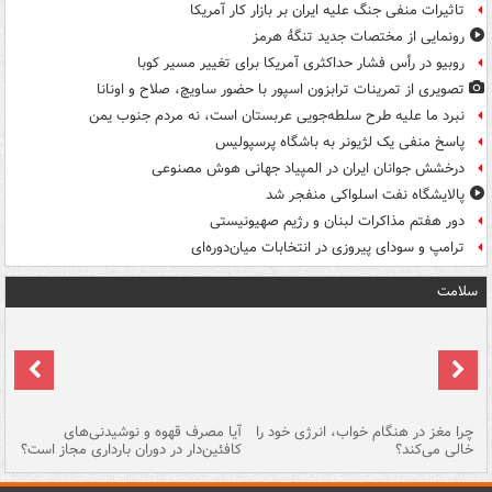
تاثیرات منفی جنگ علیه ایران بر بازار کار آمریکا
رونمایی از مختصات جدید تنگۀ هرمز
روبیو در رأس فشار حداکثری آمریکا برای تغییر مسیر کوبا
تصویری از تمرینات ترابزون اسپور با حضور ساویچ، صلاح و اونانا
نبرد ما علیه طرح سلطه‌جویی عربستان است، نه مردم جنوب یمن
پاسخ منفی یک لژیونر به باشگاه پرسپولیس
درخشش جوانان ایران در المپیاد جهانی هوش مصنوعی
پالایشگاه نفت اسلواکی منفجر شد
دور هفتم مذاکرات لبنان و رژیم صهیونیستی
ترامپ و سودای پیروزی در انتخابات میان‌دوره‌ای
سلامت
ت
چرا مغز در هنگام خواب، انرژی خود را
آیا مصرف قهوه و نوشیدنی‌های
چر
خالی می‌کند؟
کافئین‌دار در دوران بارداری مجاز است؟
می