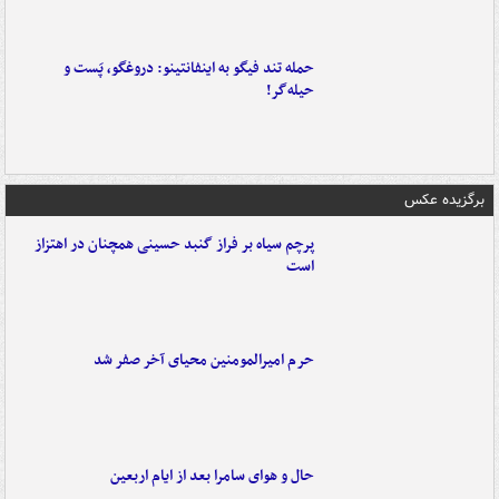
حمله تند فیگو به اینفانتینو: دروغگو، پَست‌ و
حیله‌گر!
برگزیده عکس
پرچم سیاه بر فراز گنبد حسینی همچنان در اهتزاز
است
حرم امیرالمومنین محیای آخر صفر شد
حال و هوای سامرا بعد از ایام اربعین