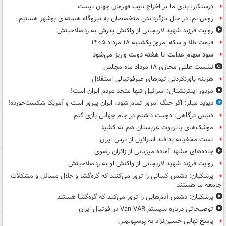
درستکار: بنای ما بر اخراج نایب قهرمان جهان نیست
روس‌اتم: در حال بازگرداندن متخصصان به نیروگاه هسته‌ای بوشهر هستیم
روایت فرزند شهید لاریجانی از واکنش پدرش به ردصلاحیتش
قیمت طلا و سکه امروز یکشنبه ۱۸ مرداد ۱۴۰۵
سود سهام عدالت تا هفته دولت واریز می‌شود
نشست علنی مجازی ۱۸ مرداد ماه مجلس
هزینه باورنکردنی تیم‌های غیرفوتبالی استقلال
مزدور اینترنشنال: اسرائیل تنها متحد مردم ایران است!
دیوید میلر: اگر جنگ امروز تمام شود، ایران پیروز است و آمریکا شکست‌خورده!
دنیس درگاهی: دوست داشتم در جام جهانی بازی کنم
موشک‌های پاتریوت عربستان هم ته‌ کشید
تست مخفیانه پدافند اسرائیل از ترس ایران
جاده‌های مشهد آماده میزبانی از زائران رضوی
روایت فرزند شهید لاریجانی از واکنش او به ردصلاحیتش
پزشکیان: دشمن کسانی را ترور می‌کنند که گره‌گشا و حلال مسائل و مشکلات
جامعه ما هستند
پزشکیان: دشمن آدم‌هایی را ترور می‌کند که گره‌گشا هستند
توضیحاتی درباره سیستم Van VAR در فوتبال ایران
پاسخ نهایی حسین‌نژاد به پرسپولیس