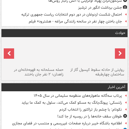
سرنگون‌کردن پهپاد اوکراینی با آتش رگبار روس‌ها
جشن برداشت انگور در ترشیز
احتمال شکست اردوغان در دور دوم انتخابات ریاست جمهوری ترکیه
جان باختن چهار نفر در سانحه رانندگی مراغه - هشترود+ فیلم
حوادث
روایتی از حادثه سقوط کپسول گاز از
حمله مسلحانه به قهوه‌خانه‌ای در
عا
ساختمان چهارطبقه
زاهدان؛ ۲ نفر جان باختند
دس
آخرین اخبار
پرتاب سه‌گانه ماهواره‌های منظومه سلیمانی در سال ۱۴۰۵
زلنسکی: پیونگ‌یانگ به مسکو کمک می‌کند، سئول به کمک ما بیاید
نکونام: با چشم باز تراکتور را انتخاب کردم
طوفان سقف خانه‌ها را در روسیه از جا ‌کند!
اطلاعیه باشگاه خیبر درباره صفحات غیررسمی و منتسب در فضای مجازی