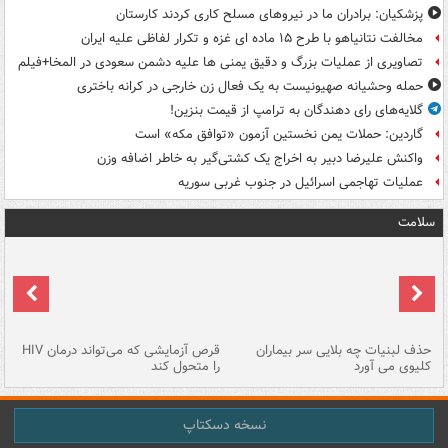
پزشکیان: برادران ما در نیروهای مسلح کاری کردند کارستان
مخالفت نتانیاهو با طرح ۱۵ ماده ای غزه و تکرار لفاظی علیه ایران
تصاویری از عملیات بزرگ و دقیق یمنی ها علیه دشمن سعودی در المخا+فیلم
حمله وحشیانه صهیونیست به یک فعال زن خارجی در کرانه باختری
گلایه‌های رای دهندگان به ترامپ از قیمت بنزین!
گاردین: حملات یمن نخستین آزمون «توافق مکه» است
واکنش علیرضا دبیر به اخراج یک کشتی‌گیر به خاطر اضافه وزن
عملیات تهاجمی اسرائیل در جنوب غربی سوریه
سلامت
حذف لبنیات چه بلایی سر بیماران
قرص آزمایشی که می‌تواند درمان HIV
عل
کلیوی می آورد
را متحول کند
قل
نسخه دسکتاپ