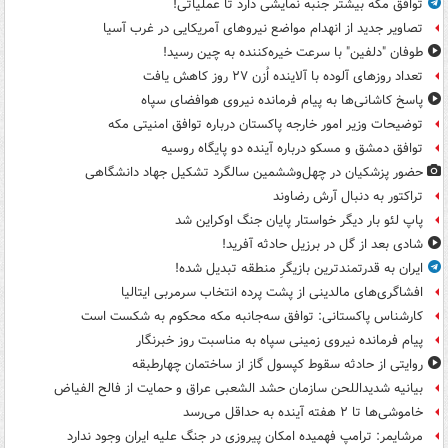
توافق مکه بیشتر جنبه نمایشی دارد تا عملیاتی!
تصاویر جدید از انهدام مواضع نیروهای آمریکایی در غرب آسیا
طوفان "دلفین" با سرعت خیره‌کننده به چین رسید!
تعداد روزهای آلوده با آلاینده اُزن ۲۷ روز کاهش یافت
پاسخ کاشانی‌ها به پیام فرمانده نیروی هوافضای سپاه
توضیحات وزیر امور خارجه پاکستان درباره توافق امنیتی مکه
توافق دمشق و مسکو درباره آینده دو پایگاه روسیه
حضور پزشکیان در چهل‌وششمین سالگرد تشکیل جهاد دانشگاهی
تراکتور به دنبال آرش رضاوند
پاپ لئو بار دیگر خواستار پایان جنگ اوکراین شد
شادی بعد از گل در برزیل حادثه آفرید!
ایران به قدرتمندترین بازیگرِ منطقه تبدیل شده!
افشاگری‌های مالدینی از پشت پرده انتخاب سرمربی ایتالیا
کارشناس پاکستانی: توافق سه‌جانبه مکه محکوم به شکست است
پیام فرمانده نیروی زمینی سپاه به مناسبت روز خبرنگار
روایتی از حادثه سقوط کپسول گاز از ساختمان چهارطبقه
بیانیه شدیداللحن سازمان حشد الشعبی عراق و حمایت از فالح الفیاض
خاموشی‌ها تا ۲ هفته آینده به حداقل می‌رسد
مرشایمر: ترامپ فهمیده امکان پیروزی در جنگ علیه ایران وجود ندارد