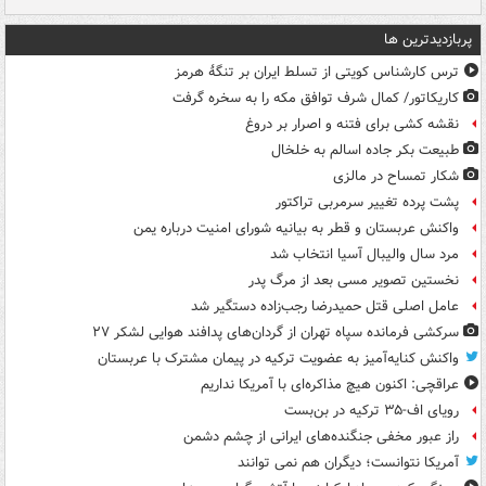
پربازدیدترین ها
ترس کارشناس کویتی از تسلط ایران بر تنگۀ هرمز
کاریکاتور/ کمال شرف توافق مکه را به سخره گرفت
نقشه کشی برای فتنه و اصرار بر دروغ
طبیعت بکر جاده اسالم به خلخال
شکار تمساح در مالزی
پشت پرده تغییر سرمربی تراکتور
واکنش عربستان و قطر به بیانیه شورای امنیت درباره یمن
مرد سال والیبال آسیا انتخاب شد
نخستین تصویر مسی بعد از مرگ پدر
عامل اصلی قتل حمیدرضا رجب‌زاده دستگیر شد
سرکشی فرمانده سپاه تهران از گردان‌های پدافند هوایی لشکر ۲۷
واکنش کنایه‌آمیز به عضویت ترکیه در پیمان مشترک با عربستان
عراقچی: اکنون هیچ مذاکره‌ای با آمریکا نداریم
رویای اف-۳۵ ترکیه در بن‌بست
راز عبور مخفی جنگنده‌های ایرانی از چشم دشمن
آمریکا نتوانست؛ دیگران هم نمی توانند