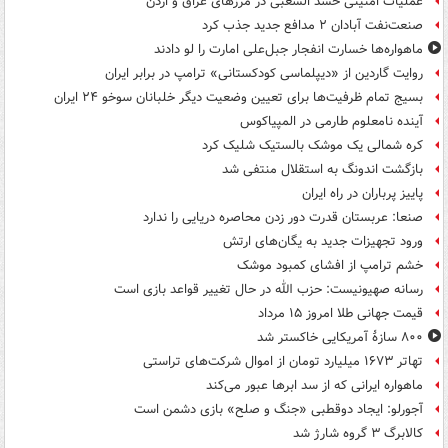
عملیات امنیتی حشد الشعبی در مرزهای عراق و اردن
صنعت‌نفت آبادان ۲ مدافع جدید جذب کرد
ماهواره‌ها خسارت انفجار جبل‌علی امارت را لو دادند
روایت گاردین از «دیپلماسی کودکستانی» ترامپ در برابر ایران
بسیج تمام ظرفیت‌ها برای تعیین وضعیت دیگر خلبانان سوخو ۲۴ ایران
آینده نامعلوم طارمی در المپیاکوس
کره شمالی یک موشک بالستیک شلیک کرد
بازگشت اندونگ به استقلال منتفی شد
پاییز پرباران در راه ایران
صنعا: عربستان قدرت دور زدن محاصره دریایی را ندارد
ورود تجهیزات جدید به یگان‌های ارتش
خشم ترامپ از افشای کمبود موشک
رسانه صهیونیست: حزب الله در حال تغییر قواعد بازی است
قیمت جهانی طلا امروز ۱۵ مرداد
۸۰۰ سازۀ آمریکایی خاکستر شد
تهاتر ۱۶۷۳ میلیارد تومان از اموال شرکت‌های تراستی
ماهواره ایرانی که از سد ابرها عبور می‌کند
آجورلو: ایجاد دوقطبی «جنگ و صلح‌» بازی دشمن است
کالابرگ ۳ گروه شارژ شد