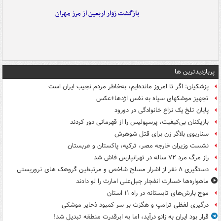
بازگشت زوار اربعین از مرز مهران
پربازدیدترین ها
پزشکیان: اگر تا امروز مانده‌ایم، به‌خاطر مردم نجیب ایران است
تجهیز موشکهای سپاه به نفس اژدها+عکس
پایان تلخ یک نزاع خانوادگی در دورود
بازیکنان بی‌کیفیت، پرسپولیس را از قهرمانی دور کردند
سناریوی بلاگر زن برای قتل شوهرش
نشست وزیران خارجه مصر، ترکیه، پاکستان و عربستان
راز مرگ مرد ۷۲ ساله در تهرانپارس فاش شد
دستگیری ۸ نفر از اشرار مسلح شاخص و مرتبطین گروهک های تروریستی
ماهواره‌ها خسارت انفجار جبل‌علی امارت را لو دادند
موج بارش‌های تابستانه در راه ۱۱ استان
درگیری لفظی ترامپ و هگزث بر سر کمبود ذخایر موشکی
قرار بود ایران به زانو درآید، اما به ابرقدرت منطقه تبدیل شد!