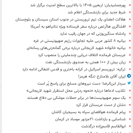
پورجمشیدیان: اربعین ۱۴۰۵ با بالاترین سطح امنیت برگزار شد
شرط جدید برای بازنشستگی اعلام شد
هلاکت اعضای یک تیم تروریستی در جنوب استان سیستان و بلوچستان
افشاگری هاآرتص درباره سفر فرستاده ویژه نتانیاهو به آمریکا
پادشاه سنگین‌وزنی که در جهان رقیب ندارد
بیانیه ۸ کشور عربی علیه تجاوزات رژیم صهیونیستی در غزه
بیانیه خانواده شهید لاریجانی درباره برخی گمانه‌زنی‌های رسانه‌ای
عربستان فرمانده ائتلاف دریایی چندملیتی را منصوب کرد
زیان بیش از ۱۰۰ همتی به صندوق‌ بازنشستگی نفت
ترکیه: تروریسم اسرائیل در کرانه باختری و قدس اشغالی ادامه دارد
ایران آقای بلامنازع تنگه هرمز!
سردار ابن‌الرضا: دست نیروهای مسلح برای پاسخ پُر است
تکذیب ادعاها درباره «نحوه ردزنی محل استقرار شهید لاریجانی»
یک‌ سوم صهیونیست‌ها در برابر حملات موشکی بی دفاع هستند
دشان از دست عربستان فرار کرد
پیام فرمانده هوافضای سپاه به بسیجیان کاشان
شناسایی و بازداشت ۲۱مزدور موساد در کرمان
ابوالقاسم قاسم‌زاده درگذشت