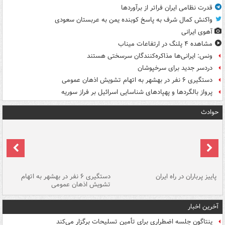
قدرت نظامی ایران فراتر از برآوردها
واکنش کمال شرف به پاسخ کوبنده یمن به عربستان سعودی
آهوی ایرانی
مشاهده ۴ پلنگ در ارتفاعات میناب
ونس: ایرانی‌ها مذاکره‌کنندگان سرسختی هستند
دردسر جدید برای سرخپوشان
دستگیری ۶ نفر در بهشهر به اتهام تشویش اذهان عمومی
پرواز بالگردها و پهپادهای شناسایی اسرائیل بر فراز سوریه
حوادث
ن
پاییز پرباران در راه ایران
دستگیری ۶ نفر در بهشهر به اتهام
تشویش اذهان عمومی
اس
آخرین اخبار
پنتاگون جلسه اضطراری برای تأمین تسلیحات برگزار می‌کند