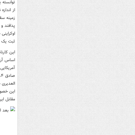
از اندازه
پدافند و
اوکراینی
ثبت یک ش
این کارنا
اساس آن، 
ص
العدیری ب
این خصوص
مقابل این