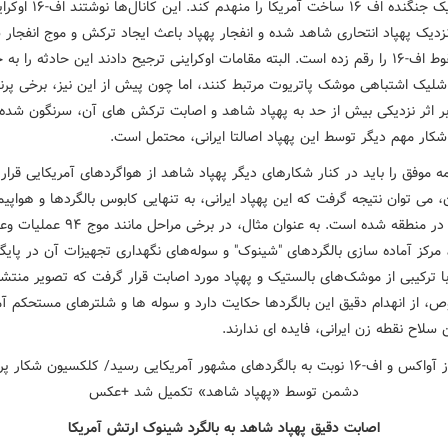
توانسته یک جنگنده اف ۱۶ ساخت آمریکا
 نزدیک پهپاد انتحاری شاهد شده و انفجار پهپاد باعث ایجاد ترکش و موج انفجار 
زمینه سقوط اف-۱۶ را رقم زده است. البته مقامات اوکراینی ترجیح دادند این حادثه را به
 شلیک اشتباهی موشک پاتریوت مرتبط کنند، اما چون پیش از این نیز، برخی پرن
 بر اثر نزدیکی بیش از حد به پهپاد شاهد و اصابت ترکش های آن، سرنگون شده 
کار مهم دیگر توسط این پهپاد اصالتا ایرانی، محتمل است.
مه موفق را باید در کنار شکارهای دیگر پهپاد شاهد از هواگردهای آمریکایی قرار د
می توان نتیجه گرفت که این پهپاد ایرانی، به تنهایی کابوس بالگردها و هواپی
آمریکایی در منطقه شده است. به عنوان مثال، در برخی مراحل مانند موج 
ادق ۴، مرکز آماده سازی بالگردهای "شینوک" و سوله‌های نگهداری تجهیزات آن در پایگا
ا ترکیبی از موشک‌های بالستیک و پهپاد مورد اصابت قرار گرفت که تصویر منتشر
، از انهدام دقیق این بالگردها حکایت دارد و سوله ها و شلترهای مستحکم آمر
 سلاح نقطه زن ایرانی، فایده ای ندارند.
اصابت دقیق پهپاد شاهد به بالگرد شینوک ارتش آمریکا