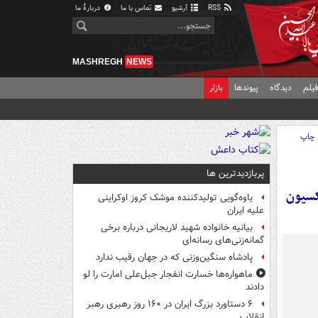
RSS
آرشیو
تماس با ما
دربارهٔ ما
MASHREGH
NEWS
یلم
دیدگاه
پیوندها
بازار
چاپ
پربازدیدترین ها
کلکسیون
یاوه‌گویی تولیدکننده موشک کروز اوکراینی
علیه ایران
بیانیه خانواده شهید لاریجانی درباره برخی
گمانه‌زنی‌های رسانه‌ای
پادشاه سنگین‌وزنی که در جهان رقیب ندارد
ماهواره‌ها خسارت انفجار جبل‌علی امارت را لو
دادند
۶ دستاورد بزرگ ایران در ۱۶۰ روز رهبری رهبر
انقلاب