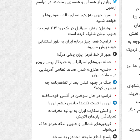
روایتی از همدلی و همسویی ملت‌ها در مراسم
اربعین
در
یمن: جهان به‌زودی صدای ناله سعودی‌ها را
 ها
خواهد شنید
طان
یونیفل: ارتش اسرائیل در یک روز ۱۱۳ توپ به
. نقش
جنوب لبنان شلیک کرده است
وجه به
ترامپ: همه چیز درباره ایران به طور استثنایی
خوب پیش می‌رود
ی نزدیک
عبور از خط قرمز ایران یعنی مرگ!
ار
حمله نیروهای اسرائیلی به خبرنگار پرس‌تی‌وی
ها نیز
«ضربه مغزی» شدن صدها نظامی آمریکایی
.
در حملات ایران
جنگ در جبهه لبنان بعد از تفاهم‌نامه چه
وشکهای
تغییری کرده؟
بالستیک ایرانی و پهپادهای شاهد به پایگاه هوایی شاهزاده سلطان در الخرج عربستان، ۵ فروند
ترامپ در حال سوختن در آتشی خودساخته
ب
ایران را تست نکنید! جاده‌ی خشم ایران!
م دیگر
واکنش سفارت ایران به بیانیه مغرضانه
نمایندگان پارلمان اتریش
کریدورهای شمالی و جنوبی تنگه هرمز حذف
می‌شوند
پاسخ قاطع ملیحه محمدی به نسخه