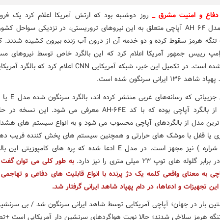
فاع و امنیت مشرق _
روز دوشنبه بود که ارتش آمریکا اعلام کرد یک فروند
تهاجمی مدل AH ۶۴ آپاچی متعلق به این نیروهای تروریستی، در نزدیکی سواحل کش
تنگه هرمز سقوط کرده و دو خدمه آن از درون آب زنده بیرون کشیده شدند. ک
رامپ رییس جمهور آمریکا اعلام کرد که این بالگرد خاص توسط نیروهای مسل
سرنگون شده است. در تکمیل این خبر، شبکه آمریکایی CNN اعلام کرد که 
د ۱۳۶ ایرانی سرنگون شده است.
بر اساس جزییاتی که رسانه‌ه
نگهبان ) از بالگرد آپاچی بوده که با کد AH-۶۴E معرفی می شود. این ن
ترین مدل از بالگردهای آپاچی محسوب می شود و به انواع سیستم های هشدا
ری یا قفل با موشک های حرارتی و همچنین سیستم های پخش کننده فریب ده
حرارتی ( شراره ) نیز مجهز است. در مدل E ادعا شده که پره های کامپوزیتی ا
 گلوله های توپ ۲۳ میلی متری را نیز دارد.
پاچی به معنای واقعی کلمه یک دژ پرنده با انواع قابلیت های دفاعی و تهاجمی
ین تجهیزات و ادعاها، در دام پهپاد شاهد ایرانی گرفتار شد.