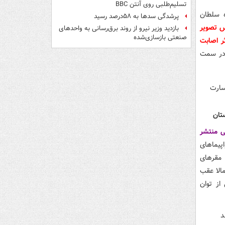
تسلیم‌طلبی روی آنتن BBC
ه سلطان
پرشدگی سدها به ۵۸درصد رسید
س تصویر
بازدید وزیر نیرو از روند برق‌رسانی به واحدهای
صنعتی بازسازی‌شده
ن KC-۱۳۵ امریکایی بر اثر اصابت
سان در سمت چپ و ۲ مورد در سمت
ی ایرانی منتشر
پیماهای
 مقرهای
مالا عقب
از توان
د