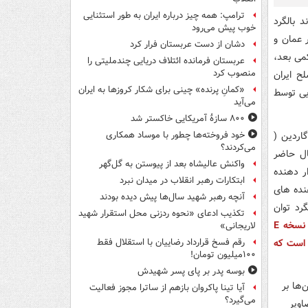
ترامپ: همه چیز درباره ایران به طور استثنایی
 بالگرد
خوب پیش می‌رود
ور عمان و
دشان از دست عربستان فرار کرد
می بعد،
عربستان فرمانده ائتلاف دریایی چندملیتی را
منصوب کرد
ح ایران
«کمانِ پرنده» چینی برای شکار کروزها به ایران
بالگرد آمریکایی توسط
می‌آید
۸۰۰ سازۀ آمریکایی خاکستر شد
ای غربی منتشر کرده اند، بالگرد سرنگون شده مدل E یا گاردین (
خود فروخته‌ها چطور با موساد همکاری
می‌کردند؟
سخه در حال حاضر
واکنش عالیشاه بعد از پیوستن به گل‌گهر
ر دهنده
ابتکارات رهبر انقلاب در میدان نبرد
نده های
آنچه رهبر شهید سال‌ها پیش دیده بودند
ین بالگرد توان
تکذیب ادعای «نحوه ردزنی محل استقرار شهید
به طور کلی می توان گفت نسخه E
لاریجانی»
 است که
رقم فسخ قرارداد رضاییان با استقلال فقط
۱۰۰میلیون تومان!
بوسه‌ پدر بر پای پسر شهیدش
آیا تینا پاکروان بازهم از ساترا مجوز فعالیت
می‌گیرد؟