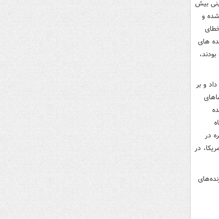
 را منهدم کند. این کانال‌ها نوشتند اف-۱۶ اوکراینی بیش
شده و
 خطای
ده های
بودند،
اد و بر
ماهای
۹۴ عملیات وعده
ه
ه در
یکا، در