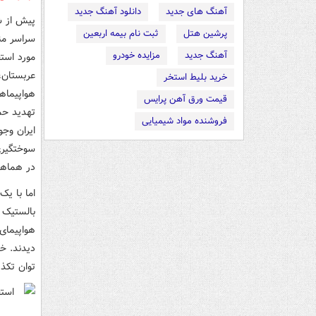
آهنگ های جدید
دانلود آهنگ جدید
پیش از ش
پرشین هتل
ثبت نام بیمه اربعین
سراسر منط
آهنگ جدید
مزایده خودرو
مورد استق
عربستان،
خرید بلیط استخر
هواپیماها
قیمت ورق آهن پرایس
تهدید حمل
فروشنده مواد شیمیایی
سوختگیری
در هماهن
اما با ی
هواپیمای
دیدند. خو
توان تکذ