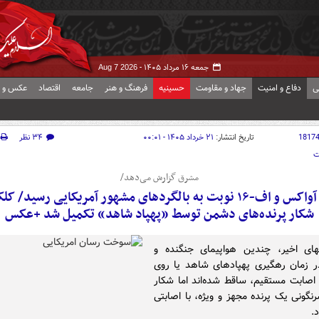
جمعه ۱۶ مرداد ۱۴۰۵ -
Aug 7 2026
ی
دفاع و امنیت
جهاد و مقاومت
حسینیه
فرهنگ و هنر
جامعه
اقتصاد
عکس و ف
1817
تاریخ انتشار:
۲۱ خرداد ۱۴۰۵ - ۰۰:۰۱
۳۴ نظر
ت
مشرق گزارش می‌دهد/
بعد از آواکس و اف-۱۶ نوبت به بالگردهای مشهور آمریکایی رسید/ 
شکار پرنده‌های دشمن توسط «پهپاد شاهد» تکمیل شد +عکس
های اخیر، چندین هواپیمای جنگنده و
در زمان رهگیری پهپادهای شاهد یا روی
 اصابت مستقیم، ساقط شده‌اند اما شکار
رنگونی یک پرنده مجهز و ویژه، با اصابتی
.