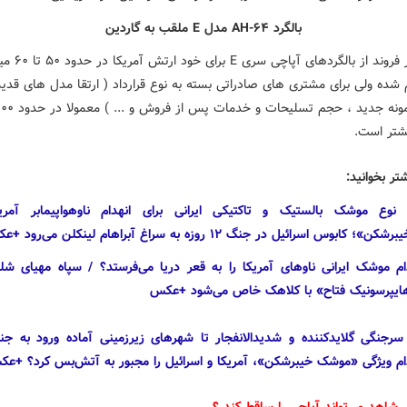
بالگرد
AH-۶۴
مدل
E
ملقب به گاردین
قیمت هر فروند از بالگردهای آپاچ
م شده ولی برای مشتری های صادراتی بسته به نوع قرارداد ( ارتقا مدل های قدیم
یشتر است.
تر بخوانید:
۱ نوع موشک بالستیک و تاکتیکی ایرانی برای انهدام ناوهواپیمابر آمریک
شکن»؛ کابوس اسرائیل در جنگ ۱۲ روزه به سراغ آبراهام لینکلن می‌رود +عکس
ام موشک ایرانی ناوهای آمریکا را به قعر دریا می‌فرستد؟ / سپاه مهیای شل
ایپرسونیک فتاح» با کلاهک خاص می‌شود +عکس
 سرجنگی گلایدکننده و شدیدالانفجار تا شهرهای زیرزمینی آماده ورود به جن
ام ویژگی «موشک خیبرشکن»، آمریکا و اسرائیل را مجبور به آتش‌بس کرد؟ +ع