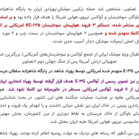
تصاویر، مشخص شد حمله ترکیبی موشکی-پهپادی ایران به پایگاه شاهزاد
اوگان سوخترسان و آواکس نیروی هوایی امریکا را هدف قرار داده بود
و
بر اسا
ماهواره ای منتشر شده، دستکم ۳ فروند هواپیمای سوخترسا
املا منهدم شده و
همچنین ۲ هواپیمای سوختر
ل اصلی ایمپکت موشکی دچار آسیب جدی شدند.
د در پایگاه شاهزاده سلطان عربستان
پس از آن نیز تصویر رسمی از آواکس E-۳G هدف قرار گرفته توسط پهپاد انتحار
 خاورمیانه نیز کاملا نابود شد.
هوا
ریکایی علاوه بر هدایت عملیات جنگنده های این کشور، در بحث شناسایی
اداری زمینی در خاک ایران نیز نقش حیاتی داشتند و با انهدام یک فروند و احت
یر ناوگان از خاک عربستان به نقاط دورتری از مرز کشورمان، بخش مهمی 
جاسوسی نیروی هوایی امریکا علیه ایران مختل شد.
ن نیز،آنطور که رسانه های نزدیک به دولت روسیه اعلام کرده بودند، پهپاد شاه