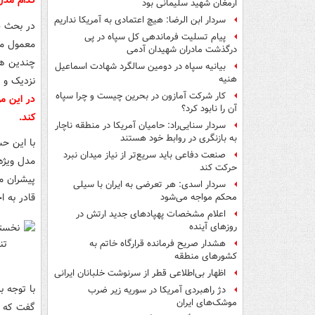
کدام مدل
ارمغان شهید سلیمانی بود
سردار ابن الرضا: هیچ اعتمادی به آمریکا نداریم
پیام تسلیت فرماندهی کل سپاه در پی
درگذشت مادران شهیدان آدمی
چندین هو
بیانیه سپاه در دومین سالگرد شهادت اسماعیل
هنیه
نزدیک و ب
کار شرکت آمازون در بحرین چیست و چرا سپاه
در این م
آن را نابود کرد؟
کند.
سردار سنایی‌راد: حامیان آمریکا در منطقه ناچار
به بازنگری در روابط خود هستند
با این ح
صنعت دفاعی باید سریع‌تر از نیاز میدان نبرد
حرکت کند
سردار اسدی: هر تعرضی به ایران با سیلی
قادر به ا
محکم مواجه می‌شود
اعلام مشخصات پهپادهای جدید ارتش در
روزهای آینده
هشدار صریح فرمانده قرارگاه خاتم‌ به
کشورهای منطقه
اظهار بی‌اطلاعی قطر از سرنوشت خلبانان ایرانی
با توجه ب
دژ راهبردی آمریکا در سوریه زیر ضرب
موشک‌های ایران
گفت که س