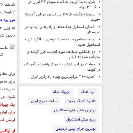
جزئیات مأموریت جنگنده سوخو ۲۴ ایران در
جنگ ۳۹ روزه
کیلومتر د
سقوط جنگنده اف۳۵ بی نیروی دریایی آمریکا
می برد در حدود ۵۰۰ کی
+فیلم
افشای استقرار جنگنده‌ها و رادارهای ایتالیا در
عربستان
دیدن شدی
بیانیه حماس به مناسبت دومین سالگرد شهید
اسماعیل هنیه
دو نفتکش متخلف مورد اصابت قرار گرفته و
متوقف شدند+ فیلم
حملات پهپادی ارتش به مراکز راهبردی آمریکا را
در کویت
برای مقا
"حدید-۱۱۰" مرگبارترین پهپاد رادارگریز ایران
صورت با 
آپ آهنگ
موزیک شاه
شود،
در 
دانلود آهنگ جدید
سایت تاریخ ایران
یک پهپاد 
بهترین هتل های استانبول
رزرو هتل استانبول
ارتش آمر
بهترین جراح بینی ترمیمی
از آواکس تا اف -۱۶ آمر