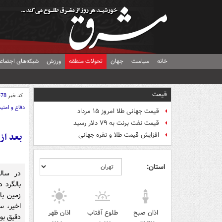
خانه
سیاست
جهان
تحولات منطقه
ورزش
شبکه‌های اجتماع
قیمت
کد خبر
478
دفاع و امنی
قیمت جهانی طلا امروز ۱۵ مرداد
قیمت نفت برنت به ۷۹ دلار رسید
افزایش قیمت طلا و نقره جهانی
استان:
در سال
بالگرد 
زمین با
اخیر، س
اذان صبح
طلوع آفتاب
اذان ظهر
دقیق بود