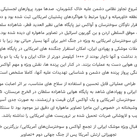
روع تجاوز نظامی دشمن علیه خاک کشورمان، صدها مورد پروازهای لجستیکی 
قه خاورمیانه و اروپا مرتبط با هواگردهای پشتیبان امریکایی ثبت شده بود و ده
رار ناوگان سوخترسان و آواکس نیز پایگاه هایی نظیر العدید قطر، شاهزاده سل
 موفق السلطی اردن و بن گوریون اسرائیل در تصاویر ماهواره ای دیده شده بود
ی سوخترسان امریکایی به ویژه در جنگ اخیر برای آنها بسیار حیاتی بود زیرا با ت
ات موشکی و پهپادی ایران، امکان استقرار جنگنده های امریکایی در پایگاه ها
ایران وجود نداشت و آنها ناچار بودند از ۱۰۰۰ کیلومتر دورتر از خاک ایران و با یک یا دو ب
 هوایی دست به عملیات بزنند. در کنار این پرنده ها، نقش ویژه و مهم آواکس 
گی پرواز پرنده های دشمن و شناسایی تهدیدات علیه آنها، کاملا مشخص است
ک طراحی عملیاتی قابل تحسین و استفاده از سلاح های متناسب، بر اثر اصابت م
 سوخترسان آمریکایی و یک آواکس گران قیمت و ارزمشند، به صورت جدی آسی
شبختانه در خصوص این ماجرا تصاویر ماهواره ای دقیق نیز موجود بود تا سنتکا
یب و لاپوشانی ضربات تحمیل شده بر تروریست های امریکایی را نداشته باشد.