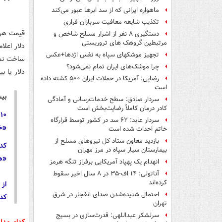
ماهواره ایرانی که از سد ابرها عبور می‌کند
تکذیب شایعه معافیت سربازان فراری
دستگیری ۸ نفر از اشرار مسلح شاخص و
مرتبطین گروهک های تروریستی
دلار اعلا
تجهیز موشکهای سپاه به نفس اژدها+عکس
چرا موشک‌های ایران تمام نمی‌شود؟
دلار یا ب
رضایی: آمریکا در حملات ایران ۵۰۰ کشته داده
است
بیش
سردار صادق: سطح خدمات‌رسانی و آمادگی
کادر درمان کاملاً رضایت‌بخش است
۰
سردار عابد: ۶۲ سد در کشور توسط قرارگاه
«خیبر
خاتم احداث شده است
بازدید معاون ستاد کل نیروهای مسلح از
کد
بیمارستان سیار سپاه در مرز مهران
«ه
انهدام یک پهپاد آمریکایی برفراز تنگه هرمز
آناتولی: ۱۴ اف-۳۵ در ۸ سال اخیر سقوط
کرده‌اند
از
احتمال شنیده‌شدن صدای انفجار در شرق
کد
تهران
سرلشکر عبداللهی: قدرت‌سازی در بسیج