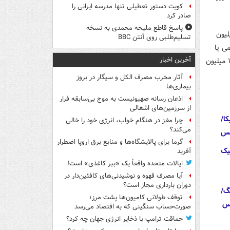
کویت دستور تعطیلی تنها مدرسه ایرانی را
صادر کرد
پاسخ قاطع ملیحه محمدی به نسخه
ی سری E برای خود ارتش آمریکا در حدود ۵۰ تا ۶۰ میلیون
تسلیم‌طلبی روی آنتن BBC
ی یا
آخرین اخبار
ساخت نمونه جدید ، حجم تسلیحات و خدمات پس از فروش و ... ) معمولا در حدود ۱۰۰ میلیون
آثار مخرب مصرف الکل و سیگار در بروز
بیماری‌ها
اذعان رسانه صهیونیست به موج بی‌سابقه فرار
از سرزمین‌های اشغالی
ا/
چرا مغز در هنگام خواب، انرژی خود را خالی
می‌کند؟
گرما برای پالایشگاه‌ها و منابع برق اروپا اضطرار
یک
آفرید
ایالات متحده واقعاً یک «ببر کاغذی» است!
آیا مصرف قهوه و نوشیدنی‌های کافئین‌دار در
دوران بارداری مجاز است؟
گ/
توقف طولانی کامیون‌ها پشت مرز؛
کس
صورت‌حساب سنگینی که به اقتصاد می‌رسد
حماقت ترامپ با ذخایر انرژی جهان چه کرد؟