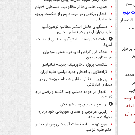
شاهد ۱۳۶ با کمک گرفتن از یک موتور پیستونی توان رسیدن به سرعتی در حدود ۱۸۰ الی ۲۰۰
حمایت هلندی‌ها از مظلومیت فلسطین +فیلم
روتوربوجت بهره
افشای برکناری در موساد پس از شکست پروژه
علیه ایران
لانفجار
دستگیری عامل انتشار مطالب توهین‌آمیز
آسیب
علیه زائران اربعین در فضای مجازی
روایت تکان‌دهنده دانش‌آموز مینابی از جنایت
آمریکا
هدف قرار گرفتن اتاق‌ فرماندهی مزدوران
عربستان در یمن
شکست پروژه «خاورمیانه جدید» نتانیاهو
گزافه‌گویی و لفاظی جدید ترامپ علیه ایران
عمدتا
پیروزی استقلال مقابل همنام خوزستانی در
 در هر
دیداری تدارکاتی
یید
انفجار در حومه دمشق چند کشته و زخمی برجا
گذاشت
ا توسط
بوسه‌ پدر بر پای پسر شهیدش
ینکه
رایزنی عراقچی و همتای موریتانی خود درباره
جمی عملیاتی
تحولات منطقه
.
موج تهدید علیه قضات آمریکایی پس از صدور
حکم علیه ترامپ