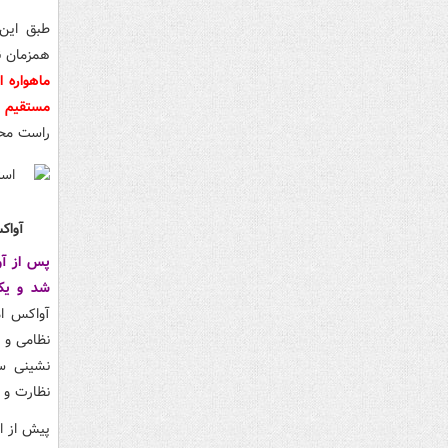
طبق این 
همزمان ن
مستقیم ک
راست مح
آواکس E-۳G منهدم شده امریکایی توسط پهپاد شاه
شد و یکی از ۶ فروند آواکس امریکایی مستقر در
آواکس ام
نظامی و ر
نشینی سا
نظارت و 
پیش از ای