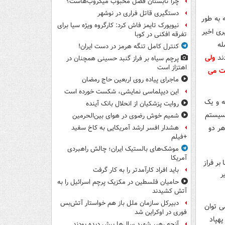
چرا تابستان فصل محبوب میکروب‌هاست؟
دستگیری قاتل فراری در نوشهر
رده اند که به طور
نیویورک تایمز فاش کرد: کارگروه ویژه سیا برای
رگیری اخیر
تفرقه افکنی در کوبا
له
کنترل کامل تنگه هرمز در دست ایران!
ند
ولی
پرچم سیاه بر فراز گنبد حسینی همچنان در
اهتزاز است
بت می
ماجرای پیاده روی اربعین حاج رمضان
این دیپلماسی نمایشی، شکست خورده است
ه و یک
روایت پزشکیان از انحلال بانک آینده
حرارتی با سیستم
شمیم خوش رضوی در هوای بین‌الحرمین
ی که هر دو
هشدار افسر ارشد آمریکایی به کاخ سفید
+فیلم
موشک‌های بالستیک ایران؛ چالش راهبردی
آمریکا
باید افراد کارآمدتر را به کار گرفت
حامیان فلسطین در مکزیک پرچم اسرائیل را به
آتش کشیدند
دبیرکل سازمان ملل باز هم خواستار آتش‌بس
ی توان
فوری در اوکراین شد
هپاد
آنچه رهبر شهید سال‌ها پیش دیده بودند