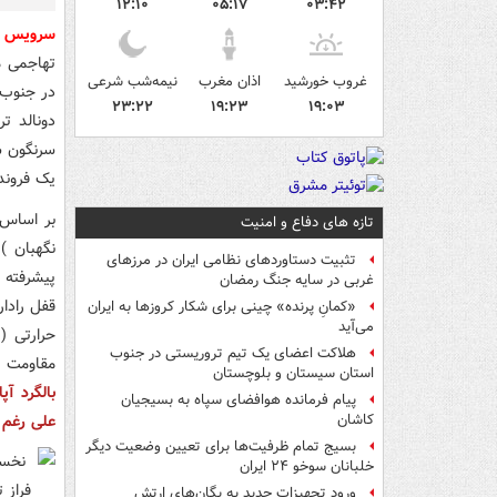
۱۲:۱۰
۰۵:۱۷
۰۳:۴۲
سرویس د
غروب خورشید
اذان مغرب
نیمه‌شب شرعی
در جنوب 
۲۳:۲۲
۱۹:۲۳
۱۹:۰۳
دونالد ت
یک فروند پهپاد شاه
تازه های دفاع و امنیت
تثبیت دستاوردهای نظامی ایران در مرزهای
پیشرفته 
غربی در سایه جنگ رمضان
قفل رادا
«کمانِ پرنده» چینی برای شکار کروزها به ایران
می‌آید
هلاکت اعضای یک تیم تروریستی در جنوب
مقاومت در برابر
استان سیستان و بلوچستان
بالگرد آ
پیام فرمانده هوافضای سپاه به بسیجیان
علی رغم ا
کاشان
بسیج تمام ظرفیت‌ها برای تعیین وضعیت دیگر
خلبانان سوخو ۲۴ ایران
ورود تجهیزات جدید به یگان‌های ارتش