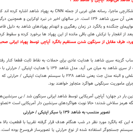
 شاهد می‌تواند آپاچی را ساقط کند ؟
در بحث شکارچی ماجرا، رسانه های غربی از جمله CNN به پهپاد شاهد اشاره ک
معمول معنی آن سری شاهد ۱۳۶ است. در سالهای اخیر در نبرد اوکراین و همچنین د
اپیمای جنگنده و بالگرد در زمان رهگیری و انهدام پهپادهای شاهد به دلیل فاص
عد از انفجار با ترکش های باقی مانده از این پهپاد ها برخورد کرده و سقوط کرد
ورد، طرف مقابل از سرنگون شدن مستقیم بالگرد آپاچی توسط پهپاد ایرانی صح
ساب گزینه سری شاهد با هدایت عادی برای حملات به نقاط ثابت قطعا کنار رفت
مدل ویژه از سری شاهد به میان می آید. مدل شاهد ۱۳۶ با هدایت اپتیکی / 
پیشران ملخی و البته مدل جت یعنی شاهد ۲۳۸ با سیستم هدایت اپتیکی / حرارت
جرای ماموریت سرنگونی هواگرد متجاوز خواهند بود.
تصویر منتسب به شاهد ۱۳۶ با سیکر اپتیکی / حرارتی
ه این که بالگرد مورد نظر در شب هنگام هدف قرار گرفته تقریبا با قطعیت بالا م
یستم جستجوگر استفاده شده از نوع حرارتی یا تصویرساز فروسرخ بوده است. پ