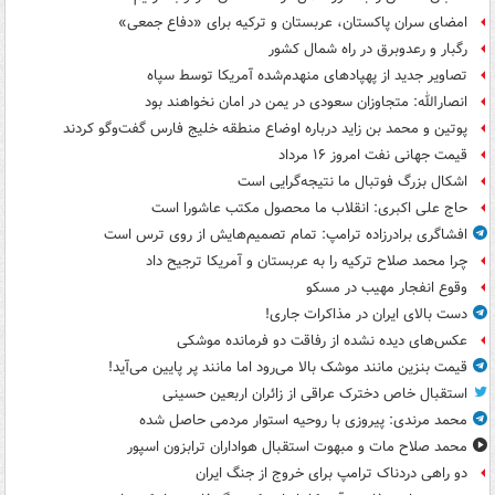
امضای سران پاکستان، عربستان و ترکیه برای «دفاع جمعی»
رگبار و رعدوبرق در راه شمال کشور
تصاویر جدید از پهپادهای منهدم‌شده آمریکا توسط سپاه
انصارالله: متجاوزان سعودی در یمن در امان نخواهند بود
پوتین و محمد بن زاید درباره اوضاع منطقه خلیج فارس گفت‌وگو کردند
قیمت جهانی نفت امروز ۱۶ مرداد
اشکال بزرگ فوتبال ما نتیجه‌گرایی است
حاج علی اکبری: انقلاب ما محصول مکتب عاشورا است
افشاگری برادرزاده ترامپ: تمام تصمیم‌هایش از روی ترس است
چرا محمد صلاح ترکیه را به عربستان و آمریکا ترجیح داد
وقوع انفجار مهیب در مسکو
دست بالای ایران در مذاکرات جاری!
عکس‌های دیده نشده از رفاقت دو فرمانده‌ موشکی
قیمت بنزین مانند موشک بالا می‌رود اما مانند پر پایین می‌آید!
استقبال خاص دخترک عراقی از زائران اربعین حسینی
محمد مرندی: پیروزی با روحیه استوار مردمی حاصل شده
محمد صلاح مات و مبهوت استقبال هواداران ترابزون اسپور
دو راهی دردناک ترامپ برای خروج از جنگ ایران