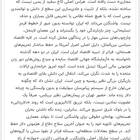
مجازی» دست یافته است. هراس اصلی کاخ سفید از بمبی نیست که
ساخته نشده، بلکه از تثبیت و عادی‌سازی این سطح از دانش و توانمندی
بومی است که با هیچ حمله نظامی یا تحریمی قابل بمباران و حذف
نیست. واشنگتن می‌داند که ایران توانسته بدون عبور از خطوط قرمزِ
تسلیحاتی، چتر بازدارندگی خود را بگستراند و این معمای لاینحل،
چارچوب‌های سنتی مهار را در پنتاگون مختل کرده است. در لایه اقتصاد
سیاسی بین‌الملل، دلیل اصلی اصرار آمریکا بر حفظ ساختار تحریم‌های
هسته‌ای، فراتر از تنبیه اقتصاد ایران است. ایران در دو دهه گذشته
ناخواسته به «آزمایشگاه جهانی اقتصاد سایه» و مبدع روش‌های دور زدن
هژمونی مالی آمریکا تبدیل شده است. آنچه امروز خزانه‌داری ایالات
متحده را به شدت نگران می‌کند، انتقال این دانشِ بقای اقتصادی به
بازیگران بزرگی نظیر روسیه و چین است. ایران نشان داد که چگونه
می‌توان خارج از سیستم پیام‌رسان سوئیفت و بدون وابستگی به چرخه
دلار زنده ماند. حضور تهران در پیمان‌هایی نظیر بریکس، صرفاً یک
عضویت نمادین نیست، بلکه تزریق کاتالیزوری است که روند «دلارزدایی»
را در بلوک شرق تسریع می‌کند. بنابراین، زنده نگه داشتن بحران
هسته‌ای، بهانه‌ای حقوقی برای واشنگتن است تا بتواند معماری
تحریم‌های ثانویه خود را به عنوان آخرین سلاحِ دفاع از هژمونی دلار حفظ
کند. در سطح معادلات منطقه‌ای، مسئله فراتر از نفوذ سنتی یا گروه‌های
نیابتی است؛ مشکل اصلی واشنگتن، فروپاشی دکترین «موازنه از راه