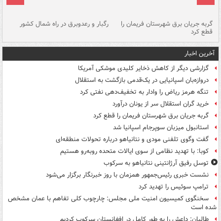
گربه جریان برق شهرستان فریمان را
رگبار و رعدوبرق در راه شمال کشور
قطع کرد
گذ
آخرین اخبار
گزارشی دیگر از کاهش ذخایر کلیدی موشکی آمریکا
دروازه‌بان اسپانیایی در یک‌قدمی بازگشت به استقلال
تنگه هرمز ریاض را وادار به تخفیف‌دهی نفتی کرد
خرید گران استقلال سر از یونان درآورد
گربه جریان برق شهرستان فریمان را قطع کرد
استانبول میزبان سوپرجام اسپانیا شد
گفت وگوی تلفنی مودی و نتانیاهو درباره تحولات منطقه‌ای
کوبا: با تهدید نظامی از سوی ایالات متحده روبه‌رو هستیم
توسل رفیق آرژانتینی نتانیاهو به سرکوب
نشست خبری رئیس‌جمهور همزمان با روز خبرنگار برگزار می‌شود
ترامپ سوئیس را تهدید کرد
سخنگوی کمیسیون امنیت ملی مجلس: چارچوب کلی تفاهم با عمان مشخص
شده است
طالبان: داعش را به طور کامل در افغانستان سرکوب کردیم