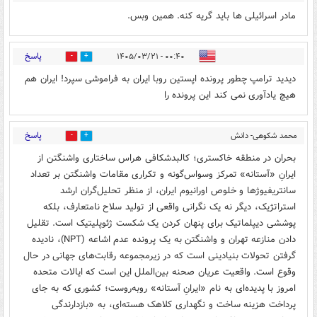
مادر اسرائیلی ها باید گریه کنه. همین وبس.
پاسخ
۰۰:۴۰ - ۱۴۰۵/۰۳/۲۱
0
0
دیدید ترامپ چطور پرونده اپستین رو‌با ایران به فراموشی سپرد! ایران هم
هیچ یادآوری نمی کند این پرونده را
پاسخ
محمد شکوهی- دانش
0
1
آموخته حقوق بین الملل
۰۰:۵۴ - ۱۴۰۵/۰۳/۲۱
بحران در منطقه خاکستری؛ کالبدشکافی هراس ساختاری واشنگتن از
ایرانِ «آستانه» تمرکز وسواس‌گونه و تکراری مقامات واشنگتن بر تعداد
سانتریفیوژها و خلوص اورانیوم ایران، از منظر تحلیل‌گران ارشد
استراتژیک، دیگر نه یک نگرانی واقعی از تولید سلاح نامتعارف، بلکه
پوششی دیپلماتیک برای پنهان کردن یک شکست ژئوپلیتیک است. تقلیل
دادن منازعه تهران و واشنگتن به یک پرونده عدم اشاعه (NPT)، نادیده
گرفتن تحولات بنیادینی است که در زیرمجموعه رقابت‌های جهانی در حال
وقوع است. واقعیت عریان صحنه بین‌الملل این است که ایالات متحده
امروز با پدیده‌ای به نام «ایرانِ آستانه» روبه‌روست؛ کشوری که به جای
پرداخت هزینه ساخت و نگهداری کلاهک هسته‌ای، به «بازدارندگی