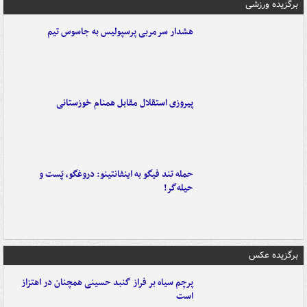
برگزیده ورزشی
هشدار سرمربی پرسپولیس به جاسوس تیم
پیروزی استقلال مقابل همنام خوزستانی
حمله تند فیگو به اینفانتینو: دروغگو، پَست‌ و
حیله‌گر!
برگزیده عکس
پرچم سیاه بر فراز گنبد حسینی همچنان در اهتزاز
است