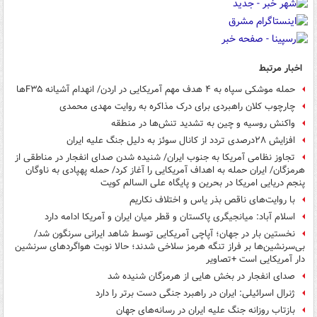
اخبار مرتبط
حمله موشکی سپاه به ۴ هدف مهم آمریکایی در اردن/ انهدام آشیانه F۳۵ها
چارچوب کلان راهبردی برای درک مذاکره به روایت مهدی محمدی
واکنش روسیه و چین به تشدید تنش‌ها در منطقه
افزایش ۲۸درصدی تردد از کانال سوئز به دلیل جنگ علیه ایران
تجاوز نظامی آمریکا به جنوب ایران/ شنیده شدن صدای انفجار در مناطقی از
هرمزگان/ ایران حمله به اهداف آمریکایی را آغاز کرد/ حمله پهپادی به ناوگان
پنجم دریایی امریکا در بحرین و پایگاه علی السالم کویت
با روایت‌های ناقص بذر یاس و اختلاف نکاریم
اسلام آباد: میانجیگری پاکستان و قطر میان ایران و آمریکا ادامه دارد
نخستین بار در جهان؛ آپاچی آمریکایی توسط شاهد ایرانی سرنگون شد/
بی‌سرنشین‌ها بر فراز تنگه هرمز سلاخی شدند؛ حالا نوبت هواگردهای سرنشین
دار آمریکایی است +تصاویر
صدای انفجار در بخش هایی از هرمزگان شنیده شد
ژنرال اسرائیلی: ایران در راهبرد جنگی دست برتر را دارد
بازتاب روزانه جنگ علیه ایران در رسانه‌های جهان