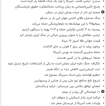
سندرز: ترامپ فاسد، آمریکا را وارد یک جنگ فاجعه بار کرده است
پاسخ تأمین‌اجتماعی به زمان پرداخت مابه‌التفاوت حقوق بازنشستگان
صحنه ای نادر از حیات وحش ایران در سبلان
جنگ مدعیان طلای کشتی جهان این بار در مسکو
سوخو۳۵ با این موشک‌ها به ناوهای‌جنگی حمله می‌کند
روسیه: به ۳ کشتی اوکراین حمله و ۲۰۳ پهپاد را سرنگون کردیم
ترامپ مقاله‌ای را با عنوان پیروزی خیالی در جنگ ایران بازنشر کرد
قیمت جهانی طلا امروز ۱۶ مرداد
برخورد پراید با تیر برق ۲ فوتی بر جای گذاشت
حمله سایبری گسترده به بورس آمریکا
صنعا: نیروهای ما در کمین‌ هستند
تلگراف: جنگ علیه ایران ممکن است به یکی از اشتباهات تاریخ تبدیل شود
ثبت تاریخی‌ترین کاهش تردد در تنگه هرمز
تنظیم قولنامه برای اسناد سبزرنگ ممنوع شد
شروع تلخ مدافع تیم ملی پس از جدایی از پرسپولیس
امضای توافق دفاعی بین عربستان، ترکیه و پاکستان
۱۰ خوشحالی گل زودتر از موعد
ایتالیا خرید رادار اسرائیلی را متوقف کرد
واردات نفت آمریکا از عربستان صفر شد