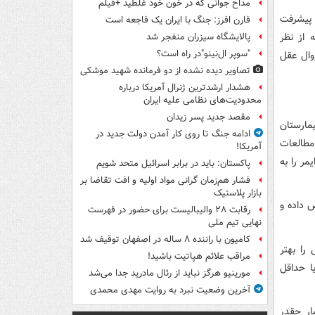
مداح جوانی که در خون خود غلطید +فیلم
 پیشرفت
فارن افرز: جنگ با ایران یک فاجعه است
جمله افرادی که از نظر
پالایشگاه سیزران منفجر شد
"سوپر ال‌نینو"در راه است؟
زوال عقل
تصاویر دیده‌ نشده از دو فرمانده شهید موشکی
هشدار ارشدترین ژنرال آمریکا درباره
محدودیت‌های نظامی علیه ایران
مقصد جدید پسر زیدان
مارستان
ادامه جنگ تا روی کار آمدن دولت جدید در
مطالعات
آمریکا!
مر را به
پاکستان: باید در برابر اسرائیل متحد شویم
فشار هم‌زمان گرانی مواد اولیه و افت تقاضا بر
بازار پلاستیک
 داده و
رقابت ۲۸ والیبالیست برای حضور در فهرست
نهایی تیم ملی
کامیون با راننده ۸ ساله در اصفهان توقیف شد
را بهتر
مراقب علائم هپاتیت باشید!
ا حداقل
مورینیو هرگز نباید از رئال مادرید جدا می‌شد
آخرین وضعیت نبرد به روایت مهدی محمدی
ار چقدر