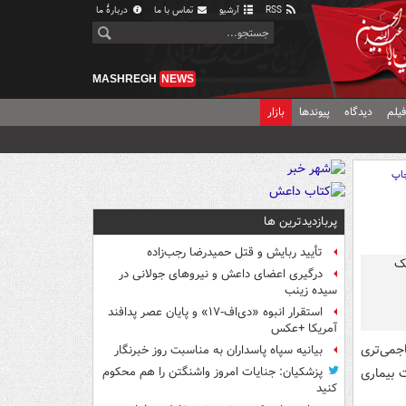
RSS
آرشیو
تماس با ما
دربارهٔ ما
MASHREGH
NEWS
یلم
دیدگاه
پیوندها
بازار
اپ
پربازدیدترین ها
تأیید ربایش و قتل حمیدرضا رجب‌زاده
درگیری اعضای داعش و نیروهای جولانی در
سیده زینب
استقرار انبوه «دی‌اف‑۱۷» و پایان عصر پدافند
آمریکا +عکس
اجمی‌تری
بیانیه سپاه پاسداران به مناسبت روز خبرنگار
 بیماری
پزشکیان: جنایات امروز واشنگتن را هم محکوم
کنید