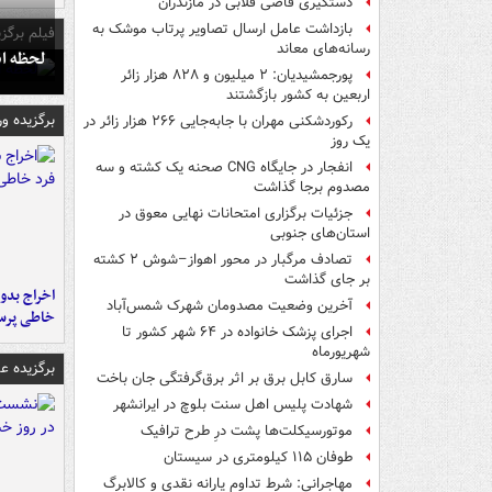
دستگیری قاضی قلابی در مازندران
بازداشت عامل ارسال تصاویر پرتاب موشک به
فیلم برگزی
رسانه‌های معاند
لحظه انفجار جایگاه
پورجمشیدیان: ۲ میلیون و ۸۲۸ هزار زائر
اربعین به کشور بازگشتند
برگزیده و
رکوردشکنی مهران با جابه‌جایی ۲۶۶ هزار زائر در
یک روز
انفجار در جایگاه CNG صحنه یک کشته و سه
مصدوم برجا گذاشت
جزئیات برگزاری امتحانات نهایی معوق در
استان‌های جنوبی
تصادف مرگبار در محور اهواز–شوش ۲ کشته
بر جای گذاشت
اخراج بدون
آخرین وضعیت مصدومان شهرک شمس‌آباد
خاطی پرس
اجرای پزشک خانواده در ۶۴ شهر کشور تا
شهریورماه
برگزیده 
سارق کابل برق بر اثر برق‌گرفتگی جان باخت
شهادت پلیس اهل سنت بلوچ در ایرانشهر
موتورسیکلت‌ها پشت درِ طرح ترافیک
طوفان ۱۱۵ کیلومتری در سیستان
مهاجرانی: شرط تداوم یارانه نقدی و کالابرگ