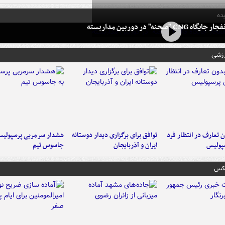
ده
 CNG "صحنه" در دوربین مداربسته
رزشی
 تعارف در انتظار فرد
توافق برای برگزاری دیدار دوستانه
هشدار سرمربی پرسپولیس
پولیس
ایران و آذربایجان
جاسوس تیم
عکس