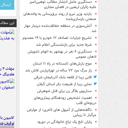
دستگیری عامل انتشار مطالب توهین‌آمیز
علیه زائران اربعین در فضای مجازی
بازدید وزیر نیرو از روند برق‌رسانی به واحدهای
صنعتی بازسازی‌شده
این مطالب
آتش‌سوزی در منطقه حفاظت‌شده دیزمار مهار
شد
تشریح جزئیات تصادف ۱۲ خودرو با ۱۹ مصدوم
شرط جدید برای بازنشستگی اعلام شد
دستگیری ۶ نفر در بهشهر به اتهام تشویش
اذهان عمومی
موج بارش‌های تابستانه در راه ۱۱ استان
مه
راز مرگ مرد ۷۲ ساله در تهرانپارس فاش شد
هلدینگ خ
قابی زیبا از قلعه بابک آذربایجان شرقی
نمایی زیبا از طبیعت بکر استان گیلان
سناریوی بلاگر زن برای قتل شوهرش
اهمیت تشخیص زودهنگام بیماری‌های
دریچه‌ای قلب
ناگفته‌هایی از آمپول های لاغری؛ از عوارض
مرگبار تا زیبایی
پایان تلخ یک نزاع خانوادگی در دورود
توقیف شد