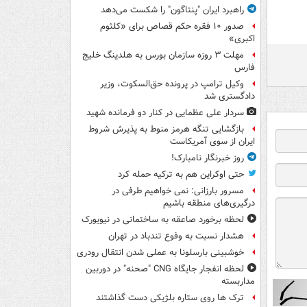
راهبرد ایران "پنتاگون" را شکست می‌دهد
صدور ۱۰ فقره حکم قصاص برای «کلثوم
اکبری»
مهلت ۳ روزه سازمان بورس به هلدینگ خلیج
فارس
وکیل ترامپ در پرونده حق‌السکوت، وزیر
دادگستری شد
سردار علی عظمایی در کنار دو فرمانده شهید
بازگشایی تنگه هرمز منوط به پذیرش شروط
ایران از سوی آمریکاست
روز خبرنگار نامبارک!
حتی اوکراین هم به ترکیه حمله کرد
مسرور بارزانی: نمی خواهیم طرفی در
درگیری‌های منطقه باشیم
لحظه برخورد صاعقه به ساختمانی در نیویورک
هشدار نسبت به وفوع تندباد در تهران
خوشبینی بارسلونا به عملی شدن انتقال رودری
لحظه انفجار جایگاه CNG "صحنه" در دوربین
مداربسته
ترک ها روی ستاره بلژیکی دست گذاشتند