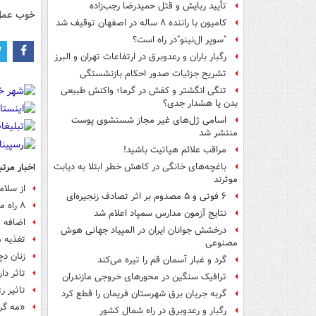
تأیید ربایش و قتل حمیدرضا رجب‌زاده
خوب عمل 
کامیون با راننده ۸ ساله در اصفهان توقیف شد
"سوپر ال‌نینو"در راه است؟
رگبار باران و رعدوبرق در ارتفاعات تهران و البرز
تشریح جزئیات صدور احکام بازنشستگی
تنگی انگشتر و کفش در گرما؛ واکنش طبیعی
بدن یا هشدار جدی؟
اسامی ژل‌های غیر مجاز شستشوی پوست
منتشر شد
مراقب علائم هپاتیت باشید!
اخبار مرتب
باغچه‌های خانگی در کاهش خطر ابتلا به دیابت
موثرند
از سلامت مغز تا 
۶ فوتی و ۵ مصدوم بر اثر تصادف زنجیره‌ای
۸ راه مهم برای اینکه آلزایمر نگیرید
نتایج آزمون مدارس سمپاد اعلام شد
اضافه و
درخشش جوانان ایران در المپیاد جهانی هوش
تغذیه مغز؛ ۱۱ خوراکی برای 
مصنوعی
زنان دچ
گرد و غبار آسمان قم را تیره می‌کند
تاثر د
ترافیک سنگین در محورهای خروجی مازندران
تاثیر ر
گربه جریان برق شهرستان فریمان را قطع کرد
«مه گرف
رگبار و رعدوبرق در راه شمال کشور