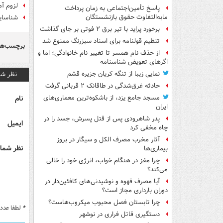
لزوم آم
پاسخ تأمین‌اجتماعی به زمان پرداخت
مابه‌التفاوت حقوق بازنشستگان
شناسای
برخورد پراید با تیر برق ۲ فوتی بر جای گذاشت
تنظیم قولنامه برای اسناد سبزرنگ ممنوع شد
برچسب‌ها
از حذف نام همسر تا تغییر نام خانوادگی؛ اما و
اگرهای تعویض شناسنامه
نظر شم
نمایی زیبا از تنگه کریان جزیره قشم
حادثه غرق‌شدگی در طاقانک ۲ قربانی گرفت
نام
مسجد جامع یزد، از باشکوه‌ترین معماری‌های
ایران
پدر شاهرودی پس از قتل پسرش، جسد را در
ایمیل
چاه مخفی کرد
آثار مخرب مصرف الکل و سیگار در بروز
نظر شما 
بیماری‌ها
چرا مغز در هنگام خواب، انرژی خود را خالی
می‌کند؟
آیا مصرف قهوه و نوشیدنی‌های کافئین‌دار در
دوران بارداری مجاز است؟
چرا تابستان فصل محبوب میکروب‌هاست؟
*
لطفا عدد م
دستگیری قاتل فراری در نوشهر