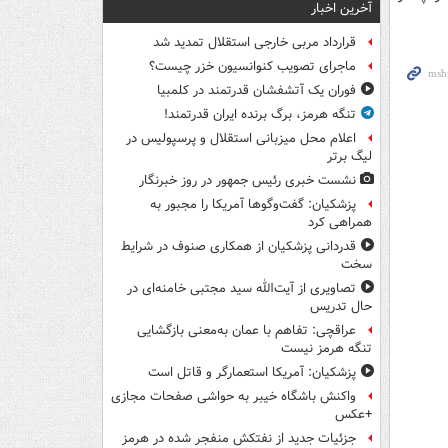
آخرین اخبار
قرارداد مربی خارجی استقلال تمدید شد
ماجرای تصویب کنوانسیون خزر چیست؟
فوران یک آتشفشان قدرتمند در کلمبیا
تنگه هرمز، برگ برنده ایران قدرتمند!
اعلام محل میزبانی استقلال و پرسپولیس در
لیگ برتر
نشست خبری رئیس جمهور در روز خبرنگار
پزشکیان: گفت‌وگوها آمریکا را مجبور به
همراهی کرد
قدردانی پزشکیان از همکاری صنوف در شرایط
سخت
تصاویری از آیت‌الله سید مجتبی خامنه‌ای در
حال تدریس
عراقچی: تفاهم با عمان به‌معنی بازگشایی
تنگه هرمز نیست
پزشکیان: آمریکا استعمارگر و قاتل است
واکنش باشگاه خیبر به حواشی صفحات مجازی
+عکس
جزئیات جدید از نفتکش منفجر شده در هرمز