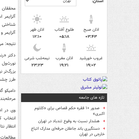
استان:
محققان م
شناختی بد
اذان صبح
طلوع آفتاب
اذان ظهر
آلزایمر و
۱۲:۱۰
۰۵:۱۸
۰۳:۴۳
نتیجه: مرحل
دکتر «رن
غروب خورشید
اذان مغرب
نیمه‌شب شرعی
نورث‌ول 
۲۳:۲۳
۱۹:۲۱
۱۹:۰۲
بزرگ‌تر ن
طرز چشمگ
دامیکو گ
تازه های جامعه
مرحله‌بند
صدور ۱۰ فقره حکم قصاص برای «کلثوم
وی در اد
اکبری»
انتخاب ک
هشدار نسبت به وفوع تندباد در تهران
انتظار نت
دستگیری باند جاعلان حرفه‌ای مدارک اتباع
خارجی در تهران
مطالعات 