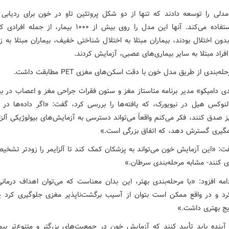
دلی را توسعه دادند که تنها از دو شکل پروتئین تاو در خون برای ردیابی
آلزایمر استفاده می‌کند. آنها این مدل را روی بیش از ۱۰۰۰ بیمار، از 
ون اختلال بودند، بیماران مبتلا به اختلال شناختی خفیف، بیماران مبتلا به 
 افراد مبتلا به سایر بیماری‌های عصبی، آزمایش کردند.
ه‌بندی از طریق مدل خون با دقت اسکن‌های مغزی PET مطابقت داشت.
دی دامیکو» مدیر برنامه متاستاز مغز و ستون فقرات جراحی مغز و اعصاب در بی
لنوکس هیل در نیویورک، که یافته‌ها را بررسی کرد، گفت: «اگر داده‌ها در 
یز صدق کنند، فکر می‌کنم واقعاً می‌تواند دسترسی به آزمایش‌های بیولوژیکی آلزای
یری گسترش دهد، که اتفاق بزرگی است.»
فت: «این آزمایش خون می‌تواند به پزشکان کمک کند تا آلزایمر را زودتر تشخیص
ی کنند- مشابه مرحله‌بندی سرطان.»
امه افزود: «با مرحله‌بندی بهتر، این بدان معناست که می‌توان اهداف درمانی 
رد و در واقع ممکن است بتوان از آسیب برگشت‌ناپذیر مغزی جلوگیری کرد ی
ایج بهتری داشت.»
آینده باید تأیید کنند که آزمایش خون در جمعیت‌های بزرگتر و متنوع‌تر بیم