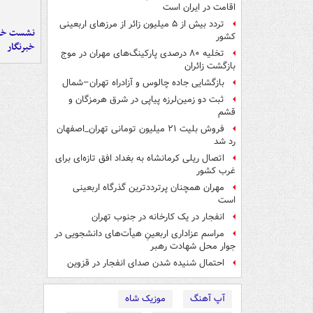
اقامت در ایران است
تردد بیش از ۵ میلیون زائر از مرزهای اربعینی
نشست خبر
کشور
خبرنگار
تخلیه ۸۰ درصدی پارکینگ‌های مهران در موج
بازگشت زائران
بازگشایی جاده چالوس و آزادراه تهران–شمال
ثبت دو زمین‌لرزه پیاپی در شرق هرمزگان و
قشم
فروش بلیت ۲۱ میلیون تومانی تهران_اصفهان
رد شد
اتصال ریلی کرمانشاه به بغداد افق تازه‌ای برای
غرب کشور
مهران همچنان پرترددترین گذرگاه اربعینی
است
انفجار در یک کارخانه در جنوب تهران
مراسم عزاداری اربعینِ هیأت‌های دانشجویی در
جوار محل شهادت رهبر
احتمال شنیده شدن صدای انفجار در قزوین
آپ آهنگ
موزیک شاه