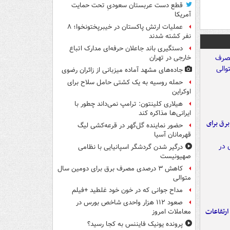
قطع دست عربستان سعودیِ تحت حمایت
آمریکا
عملیات ارتش پاکستان در خیبرپختونخوا؛ ۸
نفر کشته شدند
دستگیری باند جاعلان حرفه‌ای مدارک اتباع
خارجی در تهران
جاده‌های مشهد آماده میزبانی از زائران رضوی
حمله روسیه به یک کشتی حامل سلاح برای
اوکراین
هیلاری کلینتون: ترامپ نمی‌داند چطور با
ایرانی‌ها مذاکره کند
 برق برای
حضور نماینده گل‌گهر در قرعه‌کشی لیگ
قهرمانان آسیا
درگیر شدن گردشگر اسپانیایی با نظامی
صهیونیست
کاهش ۳ درصدی مصرف برق برای دومین سال
متوالی
مداح جوانی که در خون خود غلطید +فیلم
صعود ۱۱۲ هزار واحدی شاخص بورس در
ارتفاعات
معاملات امروز
پرونده یونیک فایننس به کجا رسید؟