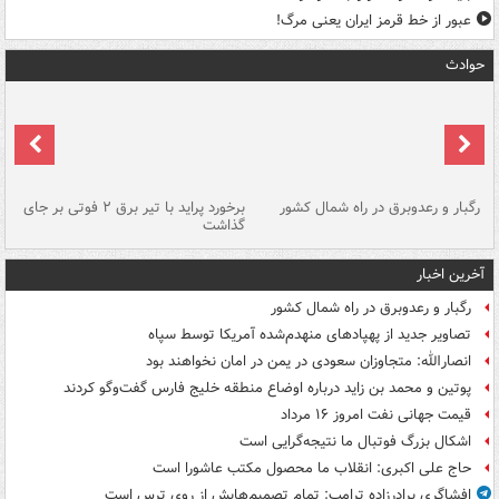
عبور از خط قرمز ایران یعنی مرگ!
حوادث
رگبار و رعدوبرق در راه شمال کشور
برخورد پراید با تیر برق ۲ فوتی بر جای
گذاشت
گر
آخرین اخبار
رگبار و رعدوبرق در راه شمال کشور
تصاویر جدید از پهپادهای منهدم‌شده آمریکا توسط سپاه
انصارالله: متجاوزان سعودی در یمن در امان نخواهند بود
پوتین و محمد بن زاید درباره اوضاع منطقه خلیج فارس گفت‌وگو کردند
قیمت جهانی نفت امروز ۱۶ مرداد
اشکال بزرگ فوتبال ما نتیجه‌گرایی است
حاج علی اکبری: انقلاب ما محصول مکتب عاشورا است
افشاگری برادرزاده ترامپ: تمام تصمیم‌هایش از روی ترس است