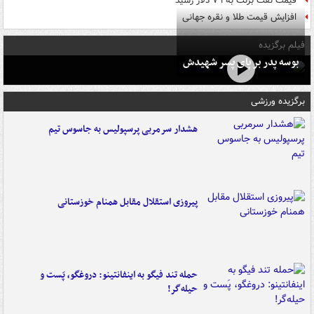
قیمت نفت برنت به ۷۹ دلار رسید
افزایش قیمت طلا و نقره جهانی
فیلم برگزیده
بوسه‌ پدر بر پای پسر شهیدش
برگزیده ورزشی
هشدار سرمربی پرسپولیس به جاسوس تیم
پیروزی استقلال مقابل همنام خوزستانی
حمله تند فیگو به اینفانتینو: دروغگو، پَست‌ و
حیله‌گر!