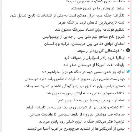
حمله سایبری گسترده به بورس آمریکا
صنعا: نیروهای ما در کمین‌ هستند
تلگراف: جنگ علیه ایران ممکن است به یکی از اشتباهات تاریخ تبدیل شود
ثبت تاریخی‌ترین کاهش تردد در تنگه هرمز
تنظیم قولنامه برای اسناد سبزرنگ ممنوع شد
شروع تلخ مدافع تیم ملی پس از جدایی از پرسپولیس
امضای توافق دفاعی بین عربستان، ترکیه و پاکستان
۱۰ خوشحالی گل زودتر از موعد
ایتالیا خرید رادار اسرائیلی را متوقف کرد
واردات نفت آمریکا از عربستان صفر شد
اجازه باز شدن مسیر دوم در تنگه هرمز را نخواهیم داد
درخواست عامری برای تعویق عملیات انتقام‌جویانه علیه عربستان
دستور ترامپ برای تحقیق درباره چگونگی افشای کمبود تسلیحات
ائتلاف سعودی مدعی حمله ارتش یمن به نجران شد
هشدار سرمربی پرسپولیس به جاسوس تیم
۲۲ کشته و زخمی بر اثر تیراندازی در یک مدرسه در تایلند+ فیلم
سامانه ضد موشکی لیزری؛ از بلوف سیاسی تا واقعیت میدانی
ترامپ: فکر می‌کنم جنگ با ایران خیلی زود پایان می‌یابد
نیمی از آمریکایی‌ها از تشدید هرج‌ومرج در غرب آسیا می‌ترسند