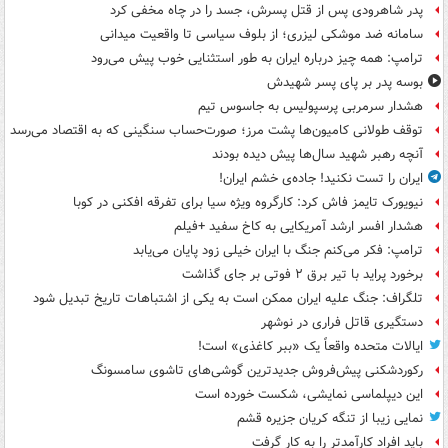
پدر شاهرودی پس از قتل پسرش، جسد را در چاه مخفی کرد
سامانه ضد موشکی لیزری؛ از بلوف سیاسی تا واقعیت میدانی
ترامپ: همه چیز درباره ایران به طور استثنایی خوب پیش می‌رود
بوسه‌ پدر بر پای پسر شهیدش
هشدار سرمربی پرسپولیس به جاسوس تیم
توقف طولانی کامیون‌ها پشت مرز؛ صورت‌حساب سنگینی که به اقتصاد می‌رسد
آنچه رهبر شهید سال‌ها پیش دیده بودند
ایران را تست نکنید! جاده‌ی خشم ایران!
نیویورک تایمز فاش کرد: کارگروه ویژه سیا برای تفرقه افکنی در کوبا
هشدار افسر ارشد آمریکایی به کاخ سفید +فیلم
ترامپ: فکر می‌کنم جنگ با ایران خیلی زود پایان می‌یابد
برخورد پراید با تیر برق ۲ فوتی بر جای گذاشت
تلگراف: جنگ علیه ایران ممکن است به یکی از اشتباهات تاریخ تبدیل شود
دستگیری قاتل فراری در نوشهر
ایالات متحده واقعاً یک «ببر کاغذی» است!
رکوردشکنی پیش‌فروش جدیدترین گوشی‌های تاشوی سامسونگ
این دیپلماسی نمایشی، شکست خورده است
نمایی زیبا از تنگه کریان جزیره قشم
باید افراد کارآمدتر را به کار گرفت