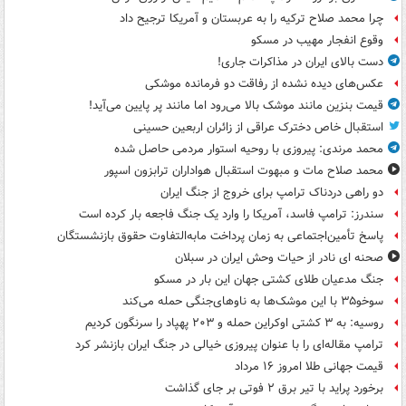
چرا محمد صلاح ترکیه را به عربستان و آمریکا ترجیح داد
وقوع انفجار مهیب در مسکو
دست بالای ایران در مذاکرات جاری!
عکس‌های دیده نشده از رفاقت دو فرمانده‌ موشکی
قیمت بنزین مانند موشک بالا می‌رود اما مانند پر پایین می‌آید!
استقبال خاص دخترک عراقی از زائران اربعین حسینی
محمد مرندی: پیروزی با روحیه استوار مردمی حاصل شده
محمد صلاح مات و مبهوت استقبال هواداران ترابزون اسپور
دو راهی دردناک ترامپ برای خروج از جنگ ایران
سندرز: ترامپ فاسد، آمریکا را وارد یک جنگ فاجعه بار کرده است
پاسخ تأمین‌اجتماعی به زمان پرداخت مابه‌التفاوت حقوق بازنشستگان
صحنه ای نادر از حیات وحش ایران در سبلان
جنگ مدعیان طلای کشتی جهان این بار در مسکو
سوخو۳۵ با این موشک‌ها به ناوهای‌جنگی حمله می‌کند
روسیه: به ۳ کشتی اوکراین حمله و ۲۰۳ پهپاد را سرنگون کردیم
ترامپ مقاله‌ای را با عنوان پیروزی خیالی در جنگ ایران بازنشر کرد
قیمت جهانی طلا امروز ۱۶ مرداد
برخورد پراید با تیر برق ۲ فوتی بر جای گذاشت