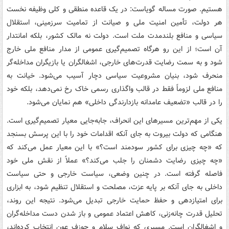
هستیم. صورت مساله گویاست: در یک قاعده منطقی و کلی وظیفه نخست
هر دولت، تأمین امنیت ملی و صیانت از تمامیت سرزمینی، استقلال
سیاسی و منافع بلندمدت ملت است. دولت نه مالک کشور، بلکه امانتدار
آن است؛ از این رو هرگاه تصمیم‌گیری عمومی از مدار منافع ملی خارج
شود و به سمت رضایت قدرت‌های خارجی، اشغالگران یا بازیگران مداخله‌گر
منحرف شود، بنیان مشروعیت سیاسی دچار آسیب می‌شود. خیانت به
منافع ملی لزوماً فقط در قالب واگذاری رسمی خاک رخ نمی‌دهد، بلکه خود
را در قالب «تضعیف عامدانه بازدارندگی داخلی» هم نمایان می‌شود.
یکی از مهم‌ترین مسیرهای این انحراف، جابه‌جایی معیار تصمیم‌گیری است.
هنگامی که دولت بیروت به جای آنکه اقدامات خود را با این پرسش بسنجد
که «چه چیزی برای کشور سودمند است؟» با این معیار عمل می‌کند که
«چه چیزی رضایت دشمنان را جلب می‌کند؟» عملاً از نقش ملی خود
فاصله گرفته است. در چنین وضعی، سیاست خارجی و حتی سیاست
داخلی به جای آنکه بر پایه عزت، مصلحت و استقلال تنظیم شود، به ابزاری
برای امتیازدهی و حفظ حمایت خارجی تبدیل می‌شود. نتیجه این روند،
تحلیل قدرت چانه‌زنی، کاهش اعتماد عمومی و باز شدن دست مداخله‌گران
و اشغالگران است. مسیری که نواف سلام و جوزف عون انتخاب کرده‌اند،