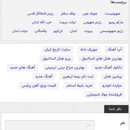
برچسب‌ها
صهیونیست
جوزف عون
نواف سلام
رژیم اشغالگر قدس
مارکو روبیو
رژیم صهیونی
دولت بیروت
حزب الله لبنان
رژیم صهیونیستی
بیروت
لبنان
تل‌آویو
واشنگتن
دولت لبنان
آپ آهنگ
موزیک شاه
سایت تاریخ ایران
بهترین هتل های استانبول
رزرو هتل استانبول
دانلود آهنگ جدید
بهترین جراح بینی ترمیمی
آهنگ های جدید
پرشین هتل
ثبت نام بیمه اربعین
آهنگ جدید
مزایده خودرو
خرید بلیط استخر
قیمت ورق آهن پرایس
فروشنده مواد شیمیایی
نظر شما
نام