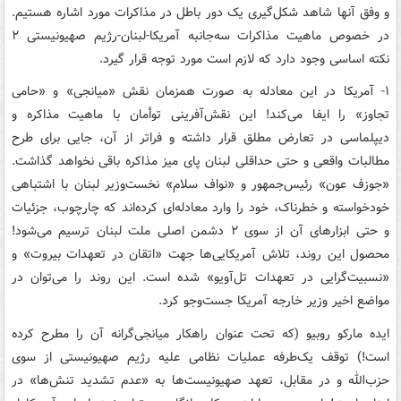
و وفق آنها شاهد شکل‌گیری یک دور باطل در مذاکرات مورد اشاره هستیم.
در خصوص ماهیت مذاکرات سه‌جانبه آمریکا-لبنان-رژیم صهیونیستی ۲
نکته اساسی وجود دارد که لازم است مورد توجه قرار گیرد.
۱- آمریکا در این معادله به صورت همزمان نقش «میانجی» و «حامی
تجاوز» را ایفا می‌کند! این نقش‌آفرینی توأمان با ماهیت مذاکره و
دیپلماسی در تعارض مطلق قرار داشته و فراتر از آن، جایی برای طرح
مطالبات واقعی و حتی حداقلی لبنان پای میز مذاکره باقی نخواهد گذاشت.
«جوزف عون» رئیس‌جمهور و «نواف سلام» نخست‌وزیر لبنان با اشتباهی
خودخواسته و خطرناک، خود را وارد معادله‌ای کرده‌اند که چارچوب، جزئیات
و حتی ابزارهای آن از سوی ۲ دشمن اصلی ملت لبنان ترسیم می‌شود!
محصول این روند، تلاش آمریکایی‌ها جهت «اتقان در تعهدات بیروت» و
«نسبیت‌گرایی در تعهدات تل‌آویو» شده است. این روند را می‌توان در
مواضع اخیر وزیر خارجه آمریکا جست‌وجو کرد.
ایده مارکو روبیو (که تحت عنوان راهکار میانجی‌گرانه آن را مطرح کرده
است!) توقف یک‌طرفه عملیات نظامی علیه رژیم صهیونیستی از سوی
حزب‌الله و در مقابل، تعهد صهیونیست‌ها به «عدم تشدید تنش‌ها» در