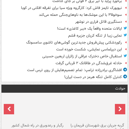
برخورد پراید با تیر برق ۲ فوتی بر جای گذاشت
نیویورک تایمز فاش کرد: کارگروه ویژه سیا برای تفرقه افکنی در کوبا
سوخو۳۵ با این موشک‌ها به ناوهای‌جنگی حمله می‌کند
دستگیری قاتل فراری در نوشهر
ایالات متحده واقعاً یک «ببر کاغذی» است!
نمایی زیبا از تنگه کریان جزیره قشم
رکوردشکنی پیش‌فروش جدیدترین گوشی‌های تاشوی سامسونگ
این دیپلماسی نمایشی، شکست خورده است
استقبال خاص دخترک عراقی از زائران اربعین حسینی
حادثه غرق‌شدگی در طاقانک ۲ قربانی گرفت
افشاگری برادرزاده ترامپ: تمام تصمیم‌هایش از روی ترس است
کنترل کامل تنگه هرمز در دست ایران!
حوادث
گربه جریان برق شهرستان فریمان را
رگبار و رعدوبرق در راه شمال کشور