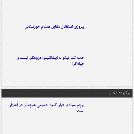
پیروزی استقلال مقابل همنام خوزستانی
حمله تند فیگو به اینفانتینو: دروغگو، پَست‌ و
حیله‌گر!
برگزیده عکس
پرچم سیاه بر فراز گنبد حسینی همچنان در اهتزاز
است