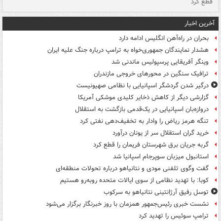
قطع کرد
گذ
آخرین اخبار
بحران در راه‌آهن انگلیس ادامه دارد
هشدار نمایندگان جمهوری‌خواه به ترامپ درباره جنگ علیه ایران
وینگر آفریقایی پرسپولیس ماندنی شد
ترافیک سنگین در محورهای خروجی مازندران
درگیر شدن گردشگر اسپانیایی با نظامی صهیونیست
گزارشی دیگر از کاهش ذخایر کلیدی موشکی آمریکا
دروازه‌بان اسپانیایی در یک‌قدمی بازگشت به استقلال
تنگه هرمز ریاض را وادار به تخفیف‌دهی نفتی کرد
خرید گران استقلال سر از یونان درآورد
گربه جریان برق شهرستان فریمان را قطع کرد
استانبول میزبان سوپرجام اسپانیا شد
گفت وگوی تلفنی مودی و نتانیاهو درباره تحولات منطقه‌ای
کوبا: با تهدید نظامی از سوی ایالات متحده روبه‌رو هستیم
توسل رفیق آرژانتینی نتانیاهو به سرکوب
نشست خبری رئیس‌جمهور همزمان با روز خبرنگار برگزار می‌شود
ترامپ سوئیس را تهدید کرد