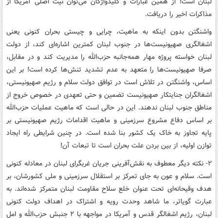
لبنان است! از همین عبارات و کلیدواژگان می‌توان نیت اصلی آمریکا از
مذاکرات اخیر را دریافت.
واشنگتن بدون اینکه به ماهیت، چرایی و چیستی بحران کنونی یعنی
اشغالگری صهیونیست‌ها در جنوب لبنان کمترین اشاره‌ای کند، از دولت
لبنان خواسته پروژه مهار همه‌جانبه حزب‌الله را مدیریت کند و در مقابل،
صرفا صهیونیست‌ها را متعهد به عدم تشدید تنش‌ها کرده است! بر این
اساس، واشنگتن در تلاش است در توافق دولت سلام و رژیم صهیونیستی،
اشغالگران جنایتکار صهیونیست تضمین و حتی تعهدی در خصوص خروج از
مناطق جنوب لبنان ندهند. این در حالی است که ماهیت عملیات حزب‌الله
بر اساس دفاع مشروع سرزمینی و ماهیت اقدامات رژیم صهیونیستی بر
پایه تجاوز به خاک یک کشور بنا شده است. در چنین شرایطی راه ایجاد
توازن اولیه، از بین بردن علت بحران است تا تبعات آن!
۲- نکته دیگر معطوف به نقش‌آفرینی جریان غربگرای لبنان در معادله کنونی
است. سلام و عون به جای تمرکز بر استقلال سرزمینی و ملی کشورشان، بر
هدف وقیحانه‌ای تحت عنوان خلع سلاح مقاومت لبنان متمرکز شده‌اند. به
عبارت گویاتر، ما شاهد وحدت رویه و اشتراک در اهداف دولت کنونی
لبنان، رژیم اشغالگر قدس و آمریکا در مواجهه با ۲ جنبش حزب‌الله و امل