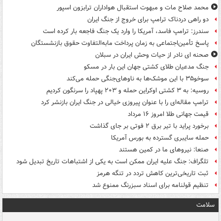
محمد صلاح مات و مبهوت استقبال هواداران ترابزون اسپور
دو راهی دردناک ترامپ برای خروج از جنگ ایران
سندرز: ترامپ فاسد، آمریکا را وارد یک جنگ فاجعه بار کرده است
پاسخ تأمین‌اجتماعی به زمان پرداخت مابه‌التفاوت حقوق بازنشستگان
صحنه ای نادر از حیات وحش ایران در سبلان
جنگ مدعیان طلای کشتی جهان این بار در مسکو
سوخو۳۵ با این موشک‌ها به ناوهای‌جنگی حمله می‌کند
روسیه: به ۳ کشتی اوکراین حمله و ۲۰۳ پهپاد را سرنگون کردیم
ترامپ مقاله‌ای را با عنوان پیروزی خیالی در جنگ ایران بازنشر کرد
قیمت جهانی طلا امروز ۱۶ مرداد
برخورد پراید با تیر برق ۲ فوتی بر جای گذاشت
حمله سایبری گسترده به بورس آمریکا
صنعا: نیروهای ما در کمین‌ هستند
تلگراف: جنگ علیه ایران ممکن است به یکی از اشتباهات تاریخ تبدیل شود
ثبت تاریخی‌ترین کاهش تردد در تنگه هرمز
تنظیم قولنامه برای اسناد سبزرنگ ممنوع شد
سلامت