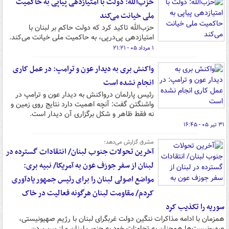
حزب‌الله: دولت با امتیازدهی پیاپی به حاکمیت
ملی خیانت می‌کند
حزب‌الله تاکید کرد که دولت حاکم بر لبنان با
امتیازدهی پی‌درپی، به حاکمیت ملی خیانت می‌کند.
۱ مرداد ۰۵ - ۲۱:۲۱
واکنش بری به دیدار عون و ترامپ: در عمل کاری
انجام نشده است
رئیس پارلمان درواکنش به دیدار عون و ترامپ در
واشنگتن گفت: آنچه اهمیت دارد نتایج روی زمین و
نه فقط ظاهر و شکل برگزاری آن دیدار است.
۳۱ تیر ۰۵ - ۱۶:۴۵
مشرق گزارش می‌دهد؛
آخرین تحولات جنوب لبنان/ انتقادات گسترده در
لبنان از سفر جوزف عون به آمریکا/ نبیه بری:
مواضع اصولی لبنان را برای رئیس جمهور یادآوری
کردم/ مقاومت لبنان هرگونه فعالیت در خاک
سوریه را تکذیب کرد
همزمان با ادامه مذاکرات ننگین دولت غربگرای لبنان با رژیم صهیونیستی،
صهیونیست‌ها همچنان به تجاوزات خود به جنوب لبنان و از بین بردن