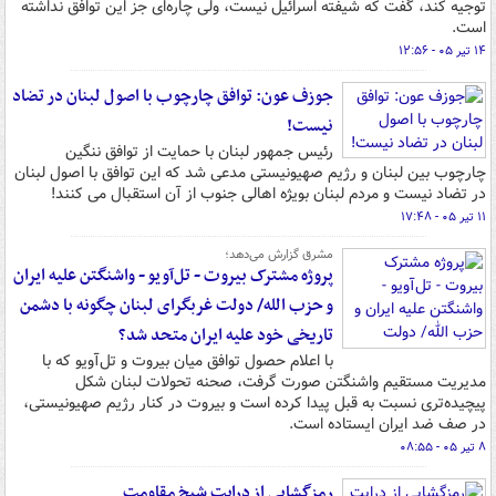
توجیه کند، گفت که شیفته اسرائیل نیست، ولی چاره‌ای جز این توافق نداشته
است.
۱۴ تیر ۰۵ - ۱۲:۵۶
جوزف عون: توافق چارچوب با اصول لبنان در تضاد
نیست!
رئیس جمهور لبنان با حمایت از توافق ننگین
چارچوب بین لبنان و رژیم صهیونیستی مدعی شد که این توافق با اصول لبنان
در تضاد نیست و مردم لبنان بویژه اهالی جنوب از آن استقبال می کنند!
۱۱ تیر ۰۵ - ۱۷:۴۸
مشرق گزارش می‌دهد؛
پروژه مشترک بیروت - تل‌آویو - واشنگتن علیه ایران
و حزب الله/ دولت غربگرای لبنان چگونه با دشمن
تاریخی خود علیه ایران متحد شد؟
با اعلام حصول توافق میان بیروت و تل‌آویو که با
مدیریت مستقیم واشنگتن صورت گرفت، صحنه تحولات لبنان شکل
پیچیده‌تری نسبت به قبل پیدا کرده است و بیروت در کنار رژیم صهیونیستی،
در صف ضد ایران ایستاده است.
۸ تیر ۰۵ - ۰۸:۵۵
رمزگشایی از درایت شیخ مقاومت