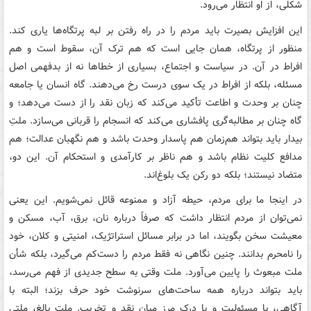
شکلی، از او انتظار می‌رود.
این افزایش بصیرت باید مردم را در راه رفتن بر لبه پرتگاه‌ها یاری کند.
منظور از پرتگاه، همان جایی است که هم ترک آن، سقوط است و هم
افراط در آن. در سیاست و اجتماع، بسیاری از خطاها نه از بدفهمی اصل
مسئله، بلکه از افراط در یک سوی درست رخ می‌دهند. گاه انسان یا جامعه
چنان بر وحدت و اطاعت تأکید می‌کند که زبان نقد را از دست می‌دهد؛ و
گاه چنان بر مطالبه‌گری پافشاری می‌کند که انسجام را قربانی می‌سازد. ملتِ
بیدار باید بتواند هم‌زمان هم پاسدار وحدت باشد و هم نگهبان عدالت؛ هم
مدافع کلیت نظام باشد و هم ناظر بر کارآمدی و استحکام آن. این دو،
متضاد نیستند؛ بلکه دو رکن یک بلوغ‌اند.
در اینجا ما برای مردم، حیطه آزاد و ممنوعه قائل نمی‌شویم. این یعنی
نمی‌توان از مردم انتظار داشت که صرفاً درباره نان، برق، آب، مسکن و
معیشت سخن بگویند، اما در برابر مسائل استراتژیک، امنیتی و کلان، خود
را نامحرم بدانند. چنین نگاهی نه فقط مردم را دست‌کم می‌گیرد، بلکه شأن
ملت مبعوث را پایین می‌آورد. ملت وقتی به سطح جدیدی از فهم می‌رسد،
باید بتواند درباره همه ساحت‌های سرنوشت خود حرف بزند؛ البته با
آگاهی، با مسئولیت و با درک مرز میان نقد و تخریب. ملت بالغ، ملتی