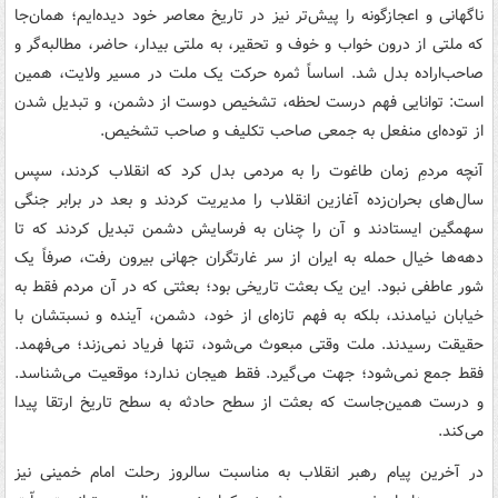
ناگهانی و اعجازگونه را پیش‌تر نیز در تاریخ معاصر خود دیده‌ایم؛ همان‌جا
که ملتی از درون خواب و خوف و تحقیر، به ملتی بیدار، حاضر، مطالبه‌گر و
صاحب‌اراده بدل شد. اساساً ثمره حرکت یک ملت در مسیر ولایت، همین
است: توانایی فهم درست لحظه، تشخیص دوست از دشمن، و تبدیل شدن
از توده‌ای منفعل به جمعی صاحب تکلیف و صاحب تشخیص.
آنچه مردمِ زمان طاغوت را به مردمی بدل کرد که انقلاب کردند، سپس
سال‌های بحران‌زده آغازین انقلاب را مدیریت کردند و بعد در برابر جنگی
سهمگین ایستادند و آن را چنان به فرسایش دشمن تبدیل کردند که تا
دهه‌ها خیال حمله به ایران از سر غارتگران جهانی بیرون رفت، صرفاً یک
شور عاطفی نبود. این یک بعثت تاریخی بود؛ بعثتی که در آن مردم فقط به
خیابان نیامدند، بلکه به فهم تازه‌ای از خود، دشمن، آینده و نسبتشان با
حقیقت رسیدند. ملت وقتی مبعوث می‌شود، تنها فریاد نمی‌زند؛ می‌فهمد.
فقط جمع نمی‌شود؛ جهت می‌گیرد. فقط هیجان ندارد؛ موقعیت می‌شناسد.
و درست همین‌جاست که بعثت از سطح حادثه به سطح تاریخ ارتقا پیدا
می‌کند.
در آخرین پیام رهبر انقلاب به مناسبت سالروز رحلت امام خمینی نیز