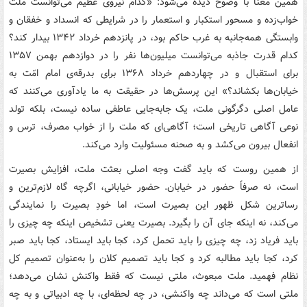
همین معنا با وضوح دیده می‌شود: «کدام نیروی عظیم می‌توانست ملّت
خواب‌زده و مسحور استکبار و استعمار را در شرایطی که انسداد و خفقان و
وابستگی همه‌جانبه به غرب حاکم بود، در پانزدهم خرداد ۱۳۴۲ بیدار کند؟
کدام قدرت جاذبه می‌توانست میلیون‌ها نفر را در دوازدهم بهمن ۱۳۵۷
برای استقبال و در چهاردهم خرداد ۱۳۶۸ برای بدرقه‌ی امام امّت به
خیابان‌ها بکشاند؟» این پرسش‌ها در حقیقت به ما یادآوری می‌کنند که
عامل اصلی دگرگونی ملت، یک جابه‌جایی عاطفی ساده نیست، بلکه تولد
نوعی آگاهی تاریخی است؛ آگاهی‌ای که ملت را از خواب مصرف، ترس و
انفعال بیرون می‌کشد و به صحنه مسئولیت وارد می‌کند.
از همین روست که باید گفت وجه اصلی بعثت ملت، افزایش بصیرت
است، نه صرفاً حضور در خیابان. حضور خیابانی، اگرچه گاه لازم‌ترین و
رساترین شکل ظهور این بصیرت است، اما خودِ بصیرت را نمایندگی
می‌کند، نه اینکه جای آن را بگیرد. بصیرت یعنی تشخیص اینکه چه چیزی را
باید فریاد زد، چه چیزی را باید تحمل کرد، کجا باید ایستاد، کجا باید صبر
کرد، کجا باید مطالبه کرد و کجا باید تصمیم کلان را به‌عنوان تصمیم کل
نظام فهمید. ملت مبعوث، ملتی نیست که فقط واکنش نشان می‌دهد؛
ملتی است که می‌داند چه واکنشی، در چه لحظه‌ای، با چه ادبیاتی و به چه