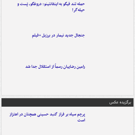
حمله تند فیگو به اینفانتینو: دروغگو، پَست‌ و
حیله‌گر!
جنجال جدید نیمار در برزیل +فیلم
رامین رضاییان رسماً از استقلال جدا شد
برگزیده عکس
پرچم سیاه بر فراز گنبد حسینی همچنان در اهتزاز
است