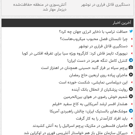
دستگیری قاتل فراری در نوشهر
آتش‌سوزی در منطقه حفاظت‌شده
دیزمار مهار شد
مص
آخرین اخبار
حماقت ترامپ با ذخایر انرژی جهان چه کرد؟
چرا تابستان فصل محبوب میکروب‌هاست؟
دستگیری قاتل فراری در نوشهر
نیویورک تایمز فاش کرد: کارگروه ویژه سیا برای تفرقه افکنی در کوبا
کنترل کامل تنگه هرمز در دست ایران!
پرچم سیاه بر فراز گنبد حسینی همچنان در اهتزاز است
ماجرای پیاده روی اربعین حاج رمضان
این دیپلماسی نمایشی، شکست خورده است
روایت پزشکیان از انحلال بانک آینده
شمیم خوش رضوی در هوای بین‌الحرمین
هشدار افسر ارشد آمریکایی به کاخ سفید +فیلم
موشک‌های بالستیک ایران؛ چالش راهبردی آمریکا
باید افراد کارآمدتر را به کار گرفت
حامیان فلسطین در مکزیک پرچم اسرائیل را به آتش کشیدند
دبیرکل سازمان ملل باز هم خواستار آتش‌بس فوری در اوکراین شد