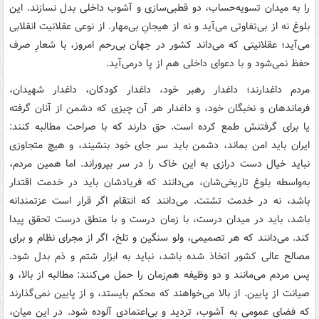
را به میدان تسویه‌حساب، دو قطبی‌سازی و آشوب داخلی بدل نسازند. این
بلوغ نه از بی‌تفاوتی می‌آید و نه از هیجانِ بی‌مهار. از نوعی عقلانیت انقلابی
می‌آید؛ عقلانیتی که می‌داند کشور در جهان بی‌رحم امروز، با شعارِ صرف
حفظ نمی‌شود و با دعوای داخلی هم از پا درمی‌آید.
مردم داغدارند؛ داغدار رهبر خود، داغدار کودکان، داغدار شهیدان،
فرماندهان و نخبگان خود، و داغدار هر آن چیزی که دشمن از آنان گرفته
یا برای گرفتنش طمع کرده است. حق دارند که با صراحت مطالبه کنند:
ایران باید امن بماند، دشمن باید سر جای خود بنشیند، و هیچ متجاوزی
نباید خیال دست درازی به این خاک را در سر بپروراند. اما همین مردم،
به‌واسطه بلوغ تاریخی‌شان، می‌دانند که فریادشان باید در خدمت اقتدار
باشد، نه در خدمت تشتت. می‌دانند که انتقام اگر قرار است عزتمندانه
باشد، باید در میدان درست، با زمان درست و با منطق درست تحقق پیدا
کند. می‌دانند که هر تصمیمی، ولو سنگین و تلخ، اگر از مجرای نظام و برای
مصالح عالی کشور اتخاذ شده باشد، نباید به ابزار شتم و ذم بدل شود.
پس مردم می‌مانند و دو وظیفه هم‌زمان را حمل می‌کنند: مطالبه از بالا، و
صیانت از پایین. از بالا می‌خواهند که محکم بایستد، و از پایین نمی‌گذارند
که فضای عمومی به آشوب، تردید و بی‌اعتمادی آلوده شود. در این میان،