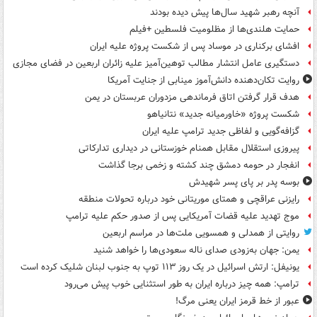
آنچه رهبر شهید سال‌ها پیش دیده بودند
حمایت هلندی‌ها از مظلومیت فلسطین +فیلم
افشای برکناری در موساد پس از شکست پروژه علیه ایران
دستگیری عامل انتشار مطالب توهین‌آمیز علیه زائران اربعین در فضای مجازی
روایت تکان‌دهنده دانش‌آموز مینابی از جنایت آمریکا
هدف قرار گرفتن اتاق‌ فرماندهی مزدوران عربستان در یمن
شکست پروژه «خاورمیانه جدید» نتانیاهو
گزافه‌گویی و لفاظی جدید ترامپ علیه ایران
پیروزی استقلال مقابل همنام خوزستانی در دیداری تدارکاتی
انفجار در حومه دمشق چند کشته و زخمی برجا گذاشت
بوسه‌ پدر بر پای پسر شهیدش
رایزنی عراقچی و همتای موریتانی خود درباره تحولات منطقه
موج تهدید علیه قضات آمریکایی پس از صدور حکم علیه ترامپ
روایتی از همدلی و همسویی ملت‌ها در مراسم اربعین
یمن: جهان به‌زودی صدای ناله سعودی‌ها را خواهد شنید
یونیفل: ارتش اسرائیل در یک روز ۱۱۳ توپ به جنوب لبنان شلیک کرده است
ترامپ: همه چیز درباره ایران به طور استثنایی خوب پیش می‌رود
عبور از خط قرمز ایران یعنی مرگ!