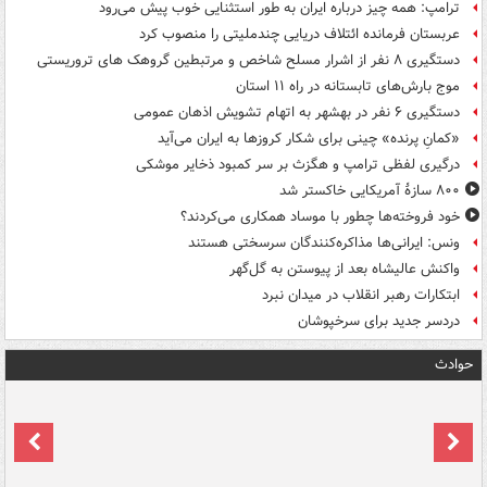
ترامپ: همه چیز درباره ایران به طور استثنایی خوب پیش می‌رود
عربستان فرمانده ائتلاف دریایی چندملیتی را منصوب کرد
دستگیری ۸ نفر از اشرار مسلح شاخص و مرتبطین گروهک های تروریستی
موج بارش‌های تابستانه در راه ۱۱ استان
دستگیری ۶ نفر در بهشهر به اتهام تشویش اذهان عمومی
«کمانِ پرنده» چینی برای شکار کروزها به ایران می‌آید
درگیری لفظی ترامپ و هگزث بر سر کمبود ذخایر موشکی
۸۰۰ سازۀ آمریکایی خاکستر شد
خود فروخته‌ها چطور با موساد همکاری می‌کردند؟
ونس: ایرانی‌ها مذاکره‌کنندگان سرسختی هستند
واکنش عالیشاه بعد از پیوستن به گل‌گهر
ابتکارات رهبر انقلاب در میدان نبرد
دردسر جدید برای سرخپوشان
حوادث