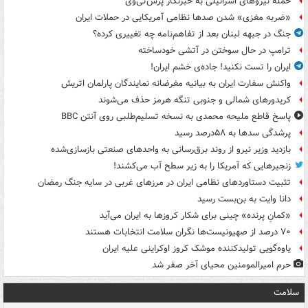
حمله نیروهای اسرائیلی به خبرنگار پرس‌تی‌وی
«ضربه مغزی» شدن صدها نظامی آمریکایی در حملات ایران
جنگ در جبهه لبنان بعد از تفاهم‌نامه چه تغییری کرده؟
ترامپ در حال سوختن در آتشی خودساخته
ایران را تست نکنید! جاده‌ی خشم ایران!
واکنش سفارت ایران به بیانیه مغرضانه نمایندگان پارلمان اتریش
کریدورهای شمالی و جنوبی تنگه هرمز حذف می‌شوند
پاسخ قاطع ملیحه محمدی به نسخه تسلیم‌طلبی روی آنتن BBC
پرشدگی سدها به ۵۸درصد رسید
بازدید وزیر نیرو از روند برق‌رسانی به واحدهای صنعتی بازسازی‌شده
زنجیرهایی که آمریکا را به زیر سطح آب می‌کشند!
تثبیت دستاوردهای نظامی ایران در مرزهای غربی در سایه جنگ رمضان
دانا وایت به بن‌بست رسید
«کمانِ پرنده» چینی برای شکار کروزها به ایران می‌آید
۷۰ درصد از صهیونیست‌ها نگران سلامت انتخابات هستند
یاوه‌گویی تولیدکننده موشک کروز اوکراینی علیه ایران
حرم امیرالمومنین محیای آخر صفر شد
سلامت