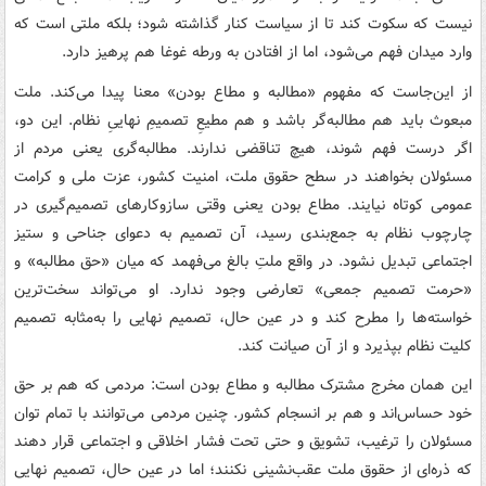
نیست که سکوت کند تا از سیاست کنار گذاشته شود؛ بلکه ملتی است که
وارد میدان فهم می‌شود، اما از افتادن به ورطه غوغا هم پرهیز دارد.
از این‌جاست که مفهوم «مطالبه و مطاع بودن» معنا پیدا می‌کند. ملت
مبعوث باید هم مطالبه‌گر باشد و هم مطیعِ تصمیمِ نهاییِ نظام. این دو،
اگر درست فهم شوند، هیچ تناقضی ندارند. مطالبه‌گری یعنی مردم از
مسئولان بخواهند در سطح حقوق ملت، امنیت کشور، عزت ملی و کرامت
عمومی کوتاه نیایند. مطاع بودن یعنی وقتی سازوکارهای تصمیم‌گیری در
چارچوب نظام به جمع‌بندی رسید، آن تصمیم به دعوای جناحی و ستیز
اجتماعی تبدیل نشود. در واقع ملتِ بالغ می‌فهمد که میان «حق مطالبه» و
«حرمت تصمیم جمعی» تعارضی وجود ندارد. او می‌تواند سخت‌ترین
خواسته‌ها را مطرح کند و در عین حال، تصمیم نهایی را به‌مثابه تصمیم
کلیت نظام بپذیرد و از آن صیانت کند.
این همان مخرج مشترک مطالبه و مطاع بودن است: مردمی که هم بر حق
خود حساس‌اند و هم بر انسجام کشور. چنین مردمی می‌توانند با تمام توان
مسئولان را ترغیب، تشویق و حتی تحت فشار اخلاقی و اجتماعی قرار دهند
که ذره‌ای از حقوق ملت عقب‌نشینی نکنند؛ اما در عین حال، تصمیم نهایی