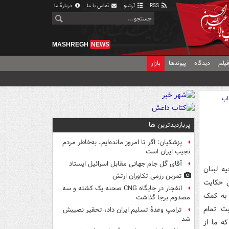
RSS
آرشیو
تماس با ما
دربارهٔ ما
MASHREGH
NEWS
یلم
دیدگاه
پیوندها
بازار
اپ
پربازدیدترین ها
پزشکیان: اگر تا امروز مانده‌ایم، به‌خاطر مردم
نجیب ایران است
آقای گل جام جهانی مقابل اسرائیل ایستاد
ه لبنان
تمرین رزمی تکاوران ارتش
ی حکایت
انفجار در جایگاه CNG صحنه یک کشته و سه
 به کمک
مصدوم برجا گذاشت
بت تمام
ترامپ وعدۀ تسلیم ایران داد، تحقیر نصیبش
شد
ه ما از