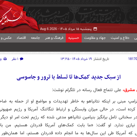
پنجشنبه ۱۵ مرداد ۱۴۰۵ -
Aug 6 2026
ی
دفاع و امنیت
جهاد و مقاومت
حسینیه
فرهنگ و هنر
جامعه
اقتصاد
عکس و ف
1817
تاریخ انتشار:
۱۹ خرداد ۱۴۰۵ - ۱۳:۲۵
۱ نظر
چ
از سبک جدید کمک‌ها تا تسلط با ترور و جاسوسی
ش مشرق،
علی تتماج فعال رسانه در تلگرام نوشت:
امپ مبنی بر اینکه نتانیاهو به خاطر تهدیدات و مواضع او از حمله به ضاحی
کرده است، در حالی میزان وابستگی و ارتباط تنگاتنگ آمریکا و رژیم صهیون
در سخنانی تامل برانگیز بنیامین نتانیاهو مدعی شده که رژیم تحت امر او دیگر
نیازی ندارد. او گفت: «ما بابت کمک‌های آمریکا قدردان هستیم. من با
 که آمریکا طی این سال‌ها به ما انجام داده قدردان هستم، اما همان‌طور ک