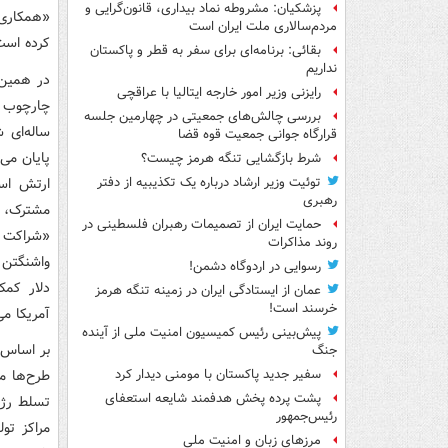
پزشکیان: مشروطه نماد بیداری، قانون‌گرایی و
«همکاری ت
مردم‌سالاری ملت ایران است
کرده است
بقائی: برنامه‌ای برای سفر به قطر و پاکستان
نداریم
در همین 
رایزنی وزیر امور خارجه ایتالیا با عراقچی
بررسی چالش‌های جمعیتی در چهارمین جلسه
قرارگاه جوانی جمعیت قوه قضا
پایان می‌
شرط بازگشایی تنگه هرمز چیست؟
ارتش اسر
توئیت وزیر ارشاد درباره یک تکذیبیه از دفتر
رهبری
مشترک، ت
حمایت ایران از تصمیمات رهبران فلسطینی در
«شراکت ک
روند مذاکرات
رسوایی در اردوگاه دشمن!
دلار کم
عمان از ایستادگی ایران در زمینه تنگه هرمز
خرسند است!
آمریکا می
پیش‌بینی رئیس کمیسیون امنیت ملی از آینده
بر اساس 
جنگ
طرح‌ها م
سفیر جدید پاکستان با مومنی دیدار کرد
پشت پرده پخش هدفمند شایعه استعفای
تسلط رژی
رئیس‌جمهور
مراکز تو
مرزهای زبان و امنیت ملی