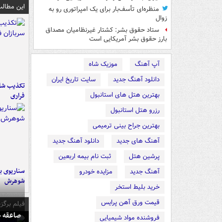
این مطالب
منظره‌ای تأسف‌بار برای یک امپراتوری رو به
زوال
ستاد حقوق بشر: کشتار غیرنظامیان مصداق
بارز حقوق بشر آمریکایی است
آپ آهنگ
موزیک شاه
دانلود آهنگ جدید
سایت تاریخ ایران
تکذیب شای
بهترین هتل های استانبول
فراری
رزرو هتل استانبول
بهترین جراح بینی ترمیمی
آهنگ های جدید
دانلود آهنگ جدید
پرشین هتل
ثبت نام بیمه اربعین
سناریوی بل
آهنگ جدید
مزایده خودرو
شوهرش
خرید بلیط استخر
قیمت ورق آهن پرایس
فیلم برگزی
صاعقه ج
فروشنده مواد شیمیایی