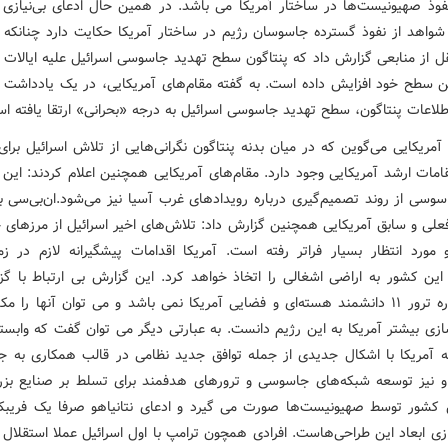
فوذ صهیونیست‌ها در ساختار آمریکا می باشد. در همین حال ادعای بی‌نیازی 
واهد از نفوذ گسترده جاسوسان رژیم در ساختار آمریکا حکایت دارد چنانکه ا
قل از منابعی گزارش داد که پنتاگون سطح تهدید جاسوسی اسرائیل علیه ایالات 
رین سطح خود افزایش داده است. به گفته مقام‌های آمریکایی، در یک یادداشت د
طلاعات پنتاگون، سطح تهدید جاسوسی اسرائیل به درجه «بحرانی» ارتقا یافته ا
آمریکایی می‌گوین که در میان بدنه پنتاگون نگرانی‌هایی از تلاش اسرائیل برای
مات ارشد آمریکایی وجود دارد. مقام‌های آمریکایی همچنین اعلام کردند: این ن
وسی از روند تصمیم‌گیری درباره رویدادهای غرب آسیا نیز می‌شود.ان‌بی‌سی به
علی و سابق آمریکایی همچنین گزارش داد: تلاش‌های اخیر اسرائیل از مرزهای
مورد انتظار بسیار فراتر رفته است. آمریکا اقدامات پیشگیرانه لازم در ز
این کشور به اراضی اشغالی را اتخاذ خواهد کرد. این گزارش بی ارتباط با گز
اخیر درباره ترور ۱۱ دانشمند هسته‌ای و فضایی آمریکا نمی باشد و می توان آنها را م
ازی بیشتر آمریکا به این رژیم دانست. به عبارتی دیگر می توان گفت که وابست
 آمریکا با اشکال جدیدی از جمله توافق جدید نظامی در قالب همکاری به 
 نیز توسعه شبکه‌های جاسوسی و ترورهای هدفمند برای تسلط بر صنایع بز
 کشور توسط صهیونیست‌ها صورت می گیرد و ادعای نتانیاهو صرفا یک فریبکا
ی ابعاد این طراحی‌هاست. افرادی همچون ترامپ با اول اسرائیل عملا استقلال آ