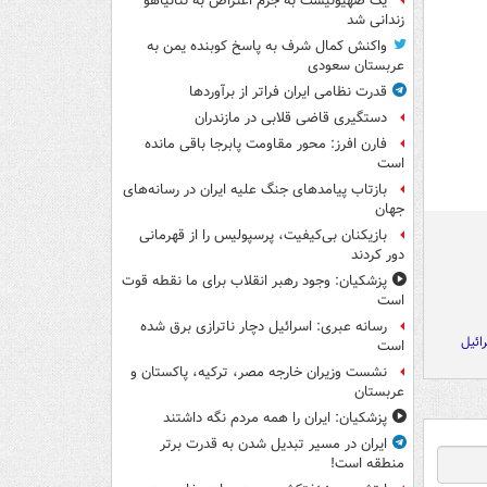
یک صهیونیست به جرم اعتراض به نتانیاهو
زندانی شد
واکنش کمال شرف به پاسخ کوبنده یمن به
عربستان سعودی
قدرت نظامی ایران فراتر از برآوردها
دستگیری قاضی قلابی در مازندران
فارن افرز: محور مقاومت پابرجا باقی مانده
است
بازتاب پیامدهای جنگ علیه ایران در رسانه‌های
جهان
بازیکنان بی‌کیفیت، پرسپولیس را از قهرمانی
دور کردند
پزشکیان: وجود رهبر انقلاب برای ما نقطه قوت
است
رسانه عبری: اسرائیل دچار ناترازی برق شده
ائیل
است
نشست وزیران خارجه مصر، ترکیه، پاکستان و
عربستان
پزشکیان: ایران را همه مردم نگه داشتند
ایران در مسیر تبدیل شدن به قدرت برتر
منطقه است!