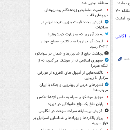
نمایند.
منطقه تبدیل شد!
اهمیت تشخیص زودهنگام بیماری‌های
روندی که با توجه به سابقه ویرانگر صهیونیست‌ها جز ویرانی برای آمریکا به همراه ندارد چنانکه ۷۰
دریچه‌ای قلب
ی امنیت
افزایش مجدد قیمت بنزین نتیجه ابهام در
مذاکرات
به یاد آن روز که به زیارت کربلا رفتی!
ت آگاهی
قیمت گاز در اروپا به بالاترین سطح خود از
۲۰۲۳ رسید
برداشت برنج از شالیزارهای شمال در سوادکوه
جمهوری اسلامی نه از موشک می‌گذرد، نه از
تنگه هرمز!
ناگفته‌هایی از آمپول های لاغری؛ از عوارض
مرگبار تا زیبایی
کشورهای عربی از رویارویی و جنگ با ایران
می‌ترسند!
تجهیز موشکهای سپاه به نفس اژدها+عکس
پایان تلخ یک نزاع خانوادگی در دورود
افزایش بی‌سابقه سرقت سوخت در انگلیس
پرواز بالگردها و پهپادهای شناسایی اسرائیل بر
فراز سوریه