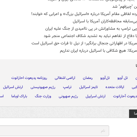
ن "چیزفهم" شد
ه لفاظی مقام آمریکا درباره «اسرائیل بزرگ» و اعرابی که خوابند!
‌سابقه محافظه‌کاران آمریکا با اسرائیل
یی ترامپ به مشاورانش در پی ناامیدی از جنگ علیه ایران
یا دفاع از تفاهم نباید به تشدید شکاف‌ اجتماعی منجر شود
ریکا در اظهاراتی جنجال برانگیر؛ از نیل تا فرات حق اسرائیل است
ریکا: هیچ شکافی با اسرائیل درباره ایران نداریم
ن
تل آویو
تل‌آویو
رمضان
اراضی اشغالی
روزنامه یدیعوت احارانوت
بی
ایالات متحده
تایمز اسرائیل
ترامپ
رژیم صهیونیستی
ارتش اسرائیل
یدیعوت آحارانوت
ارتش اسراییل
رژیم صهیونی
وزارت جنگ
باراک اوباما
اسر
ا