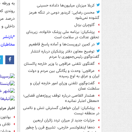
به ورطه 
کربلا میزبان میلیون‌ها دلداده حسینی
محسن رضایی: کریدور دومی در تنگه هرمز
گشوده نمی‌شود
درصد مرد
گاوچران بزدل
داخلی و 
پزشکیان: برنامه ملی پزشک خانواده، زیربنای
*بازنشر 
تحقق عدالت در سلامت است
مخاطبان 
در کمین تروریست‌ها و آماده پاسخ قاطعیم
توضیح معاون دفتر پزشکیان درباره انتشار
گفت‌وگوی رئیس‌جمهوری با مردم
گفتگوی تلفنی عراقچی با وزیر خارجه پاکستان
عراقچی: وحدت و یگانگی بین مردم و دولت
ایران و عراق به اوج رسیده
گفت‌وگوی تلفنی وزرای امور خارجه ایران و
سلطنت عمان
هشدار القاصی درباره توقف پروژه‌های قضایی؛
«معطل اعتبار نمانید»
اخبار مرتب
پزشکیان: ایران خواهان گسترش تنش و ناامنی
در منطقه نیست
بولتون:
جزئیات جدید از میزان تردد زائران اربعین
تلاش وا
ده‌ها اینفلوئنسر خارجی، تشییع قرن را چطور
جزئیات جدید