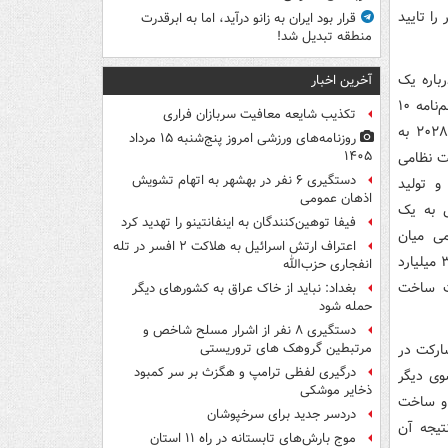
را تایید
قرار بود ایران به زانو درآید، اما به ابرقدرت
منطقه تبدیل شد!
باره یک
آخرین اخبار
چارچوب جدید همکاری امنیتی را آغاز کرده است؛ چارچوبی که قرار است جایگزین تفاهم‌نامه ۱۰
تکذیب شایعه معافیت سربازان فراری
ساله‌ای شود که در دوران ریاست‌جمهوری باراک اوباما امضا شد و اعتبار آن در سال ۲۰۲۸ به
روزنامه‌های ورزشی امروز پنج‌شنبه ۱۵ مرداد
یت نظامی
۱۴۰۵
دستگیری ۶ نفر در بهشهر به اتهام تشویش
و تولید
اذهان عمومی
ی به یک
فیفا توهین‌کنندگان به اینفانتینو را تهدید کرد
می میان
اعتراف ارتش اسرائیل به هلاکت ۲ افسر در تله
واشنگتن و تل‌آویو که در سال ۲۰۱۶ امضا و از سال ۲۰۱۸ اجرایی شد، اسرائیل سالانه ۳.۸ میلیارد
انفجاری حزب‌الله
ت ساخت
بغداد: نباید از خاک عراق به کشورهای دیگر
حمله شود
دستگیری ۸ نفر از اشرار مسلح شاخص و
ارکت در
مرتبطین گروهک های تروریستی
درگیری لفظی ترامپ و هگزث بر سر کمبود
وی دیگر
ذخایر موشکی
 و ساخت
دردسر جدید برای سرخپوشان
تیجه آن
موج بارش‌های تابستانه در راه ۱۱ استان