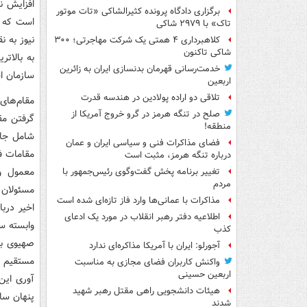
افزایش ن
برگزاری دادگاه پرونده کثیرالشاکی «تات موتور
است که ش
تاک» با ۲۹۷۹ شاکی
نیوز به ن
کلاهبرداری ۴ همتی یک شرکت مهاجرتی؛ ۳۰۰
شاکی تاکنون
به بالات
خدمت‌رسانی قهرمان بدنسازی ایران به زائرین
سازمان ا
اربعین
تلاقی دو اراده پولادین در هندسه قدرت
مقام‌های 
صلح در تنگه هرمز در گرو خروج آمریکا از
گرفتن مقا
منطقه!
شامل جاس
فضای مذاکرات فنی و سیاسی ایران و عمان
مقامات ف
درباره تنگه هرمز، مثبت است
معمول و 
تغییر برنامه پخش گفت‌وگوی رئیس‌جمهور با
مردم
مسئولان 
مذاکرات با عمانی‌ها وارد فاز تازه‌ای شده است
اطلاعیه دفتر رهبر انقلاب در مورد یک ادعای
وابسته س
کذب
صهیوی به
آجورلو: ایران با آمریکا مذاکره‌ای ندارد
مستقیم و
واکنش کاربران فضای مجازی به مناسبت
اربعین حسینی
آوری این
هیئات دانشجویی راهی مقتل رهبر شهید
پنهان ساز
شدند