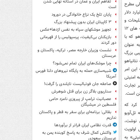
تفاهم ایران و عمان در آستانه نهایی شدن
الی مطرح
است
 نشان می دهد آمریکا بالاترین کمک‌ها به ارزش ۲۰۰ میلیارد دلار
پایان تلخ یک نزاع خانوادگی در دورود
لیحات و
۳ کاپیتان ایران بدون پیشنهاد بزرگ
کمک‌های اطلاعاتی و عملیاتی آمریکا حامی آن بوده چنانکه جهانیان اذعان دارند که جنک های ۱۲
تجهیز موشکهای سپاه به نفس اژدها+عکس
و که با
بازیکنان بی‌کیفیت، پرسپولیس را از قهرمانی
دور کردند
ه عنوان
نشست وزیران خارجه مصر، ترکیه، پاکستان و
بی بزرگ
عربستان
نتانیاهو
چرا موشک‌های ایران تمام نمی‌شود؟
این امر
شبیه‌سازی حمله به پایگاه نیروهای دلتا فورس
آمریکا
ه امنیتی
صاعقه جان فوتبالیست تایلندی را گرفت!
ی بر تجارت
سناریوی بلاگر زن برای قتل شوهرش
تن است.
عصبانیت ترامپ از پیروزی نامزد حامی
 کرد که
فلسطین در میشیگان
بقائی: برنامه‌ای برای سفر به قطر و پاکستان
تل‌آویو
نداریم
س نوشت،
قدرت نظامی ایران فراتر از برآوردها
ی اولویت
واکنش کمال شرف به پاسخ کوبنده یمن به
یتی» به
عربستان سعودی