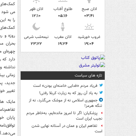
کمک‌های م
اذان صبح
طلوع آفتاب
اذان ظهر
۱۲:۱۰
۰۵:۱۶
۰۳:۴۱
را به ای
روزه و ر
غروب خورشید
اذان مغرب
نیمه‌شب شرعی
بحران مش
۲۳:۲۲
۱۹:۲۴
۱۹:۰۴
چهره‌ای 
دارد که ر
نداشته و
زمانی بیش
تازه های سیاست
فریاد مردم «فدایی خامنه‌ای بودن» است
تغییر خوا
به یاد آن روز که به زیارت کربلا رفتی!
جمهوری اسلامی نه از موشک می‌گذرد، نه از
مایک هاک
تنگه هرمز!
تفاهم‌نا
پزشکیان: اگر تا امروز مانده‌ایم، به‌خاطر مردم
پایان خو
نجیب ایران است
توافق‌نام
تفاهم ایران و عمان در آستانه نهایی شدن
است
می‌دهد.آ