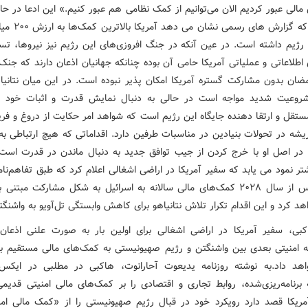
الی عبور کردیم الان می‌توانیم از کمک نظامی هم عبور کنیم.» این ادعا در ح
می شود که گزارش های رسمی
ن رژیم داشته است. در عین آنکه در جنگ افروزی‌های این رژیم نیز نیروها، تس
مضان بدون مشارکت گستره آمریکا امکان پذیر نبوده است. در این میان نتانیاه
روعیت شدید مواجه است در حالی به دنبال نمایش قدرت و اثبات خود ب
مستقل و ارتقا دهنده جایگاه این رژیم است که شواهد امر حکایت از دروغ و فری
یشه در تحولات بنیادین در مناسبات طرفین دارد. اقداماتی که هیچ ارتباطی به 
 در اصل او با خرج کردن از جیب توافق جدید به دنبال ماندن در قدرت است 
تر نمود می یابد که سفیر آمریکا در اراضی اشغالی اعلام کرد که طبق تفاهم‌نام
جدید، پس از سال ۲۰۲۸ کمک‌های مالی سالانه به اسرائیل به شکل مشارکت مبتن
هد کرد و این اقدام تکرار تلاش نتانیاهو برای کاهش وابستگی تل‌آویو به واشنگ
بی، سفیر آمریکا در اراضی اشغالی برای اولین بار به صورت علنی اذعان
مه امنیتی بعدی بین واشنگتن و رژیم صهیونیستی به کمک‌های مالی مستقیم به 
اهد داد.به نوشته روزنامه یدیعوت آحارانوت، هاکبی در مطلبی در ایک
ه برنامه‌ریزی‌شده، روابط تجاری و اقتصادی را بر کمک‌های مالی امنیتی قدیم
مریکا قصد دارد رویکرد خود در قبال رژیم صهیونیستی را از «کمک مالی امن