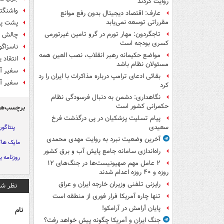
روایت کردند
واشنگت
عارف: اقتصاد دیجیتال بدون رفع موانع
مقرراتی توسعه نمی‌یابد
پشت پرد
تاجگردون: مهار تورم در گرو تامین غیرتورمی
چالش بی
کسری بودجه است
ناسزاگو
مواضع حکیمانه رهبر انقلاب، نصب العین همه
انتقاد 
مسئولان نظام باشد
سفیر آم
بقائی ادعای ترامپ درباره مذاکرات با ایران را رد
سفیر آم
کرد
نگاهداری: دشمن به دنبال فرسودگی نظام
حکمرانی کشور است
برچسب‌ها
پیام تسلیت پزشکیان در پی درگذشت فرخ
پنتاگو
سعیدی
آخرین وضعیت نبرد به روایت مهدی محمدی
مایک هاک
راه‌اندازی سامانه جامع پایش آب و برق کشور
روزنامه 
۲ عامل مهم صهیونیست‌ها در جنگ‌های ۱۲
روزه و ۴۰ روزه اعدام شدند
رایزنی تلفنی وزیران خارجه ایران و عراق
نظر شم
تنها چاره آمریکا فرار فوری از منطقه است
پایان آرامش در آرامکو!
نام
جنگ ایران و آمریکا چگونه پیش خواهد رفت؟