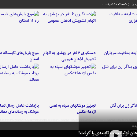
 را از دست ندهید....
عه معافیت سربازان
دستگیری ۶ نفر در بهشهر به اتهام
تشویش اذهان عمومی
استان
اگر زن برای قتل
تجهیز موشکهای سپاه به نفس
بازداشت عامل ارسال تصاو
اژدها+عکس
موشک به رسانه‌های معاند
ده
ان فوتبالیست تایلندی را گرفت!