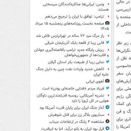
در حالی
ونس: ایرانی‌ها مذاکره‌کنندگان سرسختی
ن‌بی‌سی
هستند
متحده را
ترامپ: توافق با ایران را ترجیح می‌دهم
صفحه نخست روزنامه‌های پنجشنبه ۱۵ مرداد
اخلی از
۱۴۰۵
ست.
راز مرگ مرد ۷۲ ساله در تهرانپارس فاش شد
 زیر نظر
قابی زیبا از قلعه بابک آذربایجان شرقی
ریزش پایگاه جدید ترامپ بافاصله‌گیری جوانان
گرانی‌ها
و اقلیت‌ها از جمهوری‌خواهان
 نقل از
نمایی زیبا از طبیعت بکر استان گیلان
 جاسوسی
کاهش شدید واردات نفت چین به دلیل جنگ
مان سفر
علیه ایران
ارش‌های
آهوی ایرانی
کملی برای
فریاد مردم «فدایی خامنه‌ای بودن» است
نشریه آمریکایی: روسیه قدرتمندترین ناوگان
گی رژیم
هوایی در کل اروپا را دارد
جای کمک
آغاز جنگ ایران برای پایان قدرت آمریکا بود
رگ و فن
سناریوی بلاگر زن برای قتل شوهرش
ری برای
مشاهده ۴ پلنگ در ارتفاعات میناب
مریکا را
قرار بود ایران به زانو درآید، اما به ابرقدرت