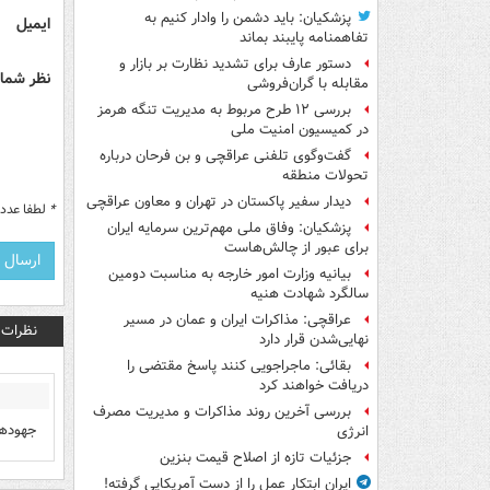
پزشکیان: باید دشمن را وادار کنیم به
ایمیل
تفاهم‎نامه پایبند بماند
دستور عارف برای تشدید نظارت بر بازار و
نظر شما 
مقابله با گران‌فروشی
بررسی ۱۲ طرح مربوط به مدیریت تنگه هرمز
در کمیسیون امنیت ملی
گفت‌وگوی تلفنی عراقچی و بن فرحان درباره
تحولات منطقه
دیدار سفیر پاکستان در تهران و معاون عراقچی
*
لطفا عدد م
پزشکیان: وفاق ملی مهم‌ترین سرمایه ایران
برای عبور از چالش‌هاست
بیانیه وزارت امور خارجه به مناسبت دومین
سالگرد شهادت هنیه
عراقچی: مذاکرات ایران و عمان در مسیر
نظرات
نهایی‌شدن قرار دارد
بقائی: ماجراجویی کنند پاسخ مقتضی را
دریافت خواهند کرد
بررسی آخرین روند مذاکرات و مدیریت مصرف
جهودها
انرژی
جزئیات تازه از اصلاح قیمت بنزین
ایران ابتکار عمل را از دست آمریکایی‌ گرفته!