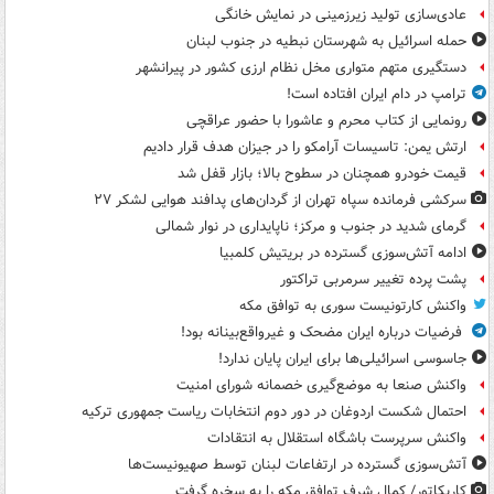
عادی‌سازی تولید زیرزمینی در نمایش خانگی
حمله اسرائیل به شهرستان نبطیه در جنوب لبنان
دستگیری متهم متواری مخل نظام ارزی کشور در پیرانشهر
ترامپ در دام ایران افتاده است!
رونمایی از کتاب محرم و عاشورا با حضور عراقچی
ارتش یمن: تاسیسات آرامکو را در جیزان هدف قرار دادیم
قیمت خودرو همچنان در سطوح بالا؛ بازار قفل شد
سرکشی فرمانده سپاه تهران از گردان‌های پدافند هوایی لشکر ۲۷
گرمای شدید در جنوب و مرکز؛ ناپایداری در نوار شمالی
ادامه آتش‌سوزی گسترده در بریتیش کلمبیا
پشت پرده تغییر سرمربی تراکتور
واکنش کارتونیست سوری به توافق مکه
فرضیات درباره ایران مضحک و غیرواقع‌بینانه بود!
جاسوسی اسرائیلی‌ها برای ایران پایان ندارد!
واکنش صنعا به موضع‌گیری خصمانه شورای امنیت
احتمال شکست اردوغان در دور دوم انتخابات ریاست جمهوری ترکیه
واکنش سرپرست باشگاه استقلال به انتقادات
آتش‌سوزی گسترده در ارتفاعات لبنان توسط صهیونیست‌ها
کاریکاتور/ کمال شرف توافق مکه را به سخره گرفت