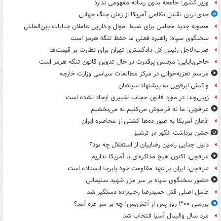
وزیر کشور: جامعه بدون رسانه مفهومی ندارد
جدی‌ترین تقابل نظامی آمریکا از زمان جنگ جهانی
مصوبه جدید مجلس برای ضبط اموال و دارایی عاملان جنایات بین‌المللی
سخنگوی سپاه: راهبرد فعلی ما حفظ تنگه هرمز است
ضرب‌الاجل رئیس کل دادگستری تهران برای نظارت بر قیمت‌ها
حاجی‌بابایی: مجلس پرقدرت در حال تدوین قانون تنگه هرمز است
مراسم تعزیه‌خوانی در مرکز مطالعات سیاسی وزارت خارجه
واکنش ابرقویی به پیشنهاد سپاهان
زینی‌وند: در مورد قانون حجاب تغییری ایجاد نشده است
عراقچی: ما نه فراموش می‌کنیم نه می‌بخشیم
اذعان آمریکا به عبور ده‌ها کشتی از محاصره ایران
جشن برداشت انگور در ترشیز
دلیل جدایی رامین رضاییان از استقلال چه بود؟
عراقچی: اکنون هیچ مذاکره‌ای با آمریکا نداریم
عراقچی: ایران بر عهد مقاومت خود پابرجا ایستاده است
حضور سخنگوی سپاه بر سر مزار شهید سلیمانی
عامل اصلی قتل حمیدرضا رجب‌زاده دستگیر شد
بررسی ۳۰۰ روز پس از آتش‌بس: چه بر سر غزه آمد؟
مرد سال والیبال آسیا انتخاب شد