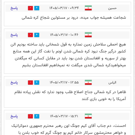
پاسخ
حسین
۰۹:۳۴ - ۱۴۰۵/۰۳/۱۷
0
3
شجاعت همیشه جواب میده، درود بر مسئولین شجاع کره شمالی
پاسخ
۱۰:۴۶ - ۱۴۰۵/۰۳/۱۷
0
3
هیچ احمقی سلاحش زمین نمذاره به قول شمخانی باید ساخته بودیم الن
کشور درگیر جنگ نبود کره شمالی شدن اونم با نفت گاز این همه منابع
بهتر از سوریه و افغانستان شدن بود باید در مقابل کسانی که میگفتن
میخواهیدکره شمالی شدی میگفت نه نمیخاهیم افغانستان بشیم
پاسخ
الیاس
۱۲:۵۵ - ۱۴۰۵/۰۳/۱۷
0
2
ظاهرا در کره شمالی جناح اصلاح طلب وجود ندارد که نقش پیاده نظام
آمریکا را به خوبی بازی کنند
پاسخ
۱۵:۲۱ - ۱۴۰۵/۰۳/۱۷
0
1
احسنت، دم جناب آقای کیم جونگ اون رهبر محترم جمهوری دموکراتیک
و خواهر محترمشون سرکار خانم کیم یو جونگ گرم که خوب بلدن با