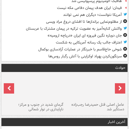
هافبک آلومینیوم پرسپولیسی شد
فیدان: ایران هدف پیمان دفاعی مکه نیست
آمریکا نتوانست؛ دیگران هم نمی توانند
از مظلوم‌نمایی براندازها تا افشای دروغ مراد ویسی
واکنش کنایه‌آمیز به عضویت ترکیه در پیمان مشترک با عربستان
جان دوباره نگین فیروزه ای ایران «دریاچه ارومیه»
اعتراف جالب یک رسانه آمریکایی به شکست
شوخی حاج‌قاسم با خبرنگار در عملیات آزادسازی بوکمال
سرنگون‌کردن پهپاد اوکراینی با آتش رگبار روس‌ها
حوادث
عامل اصلی قتل حمیدرضا رجب‌زاده
گرمای شدید در جنوب و مرکز؛
جا
دستگیر شد
ناپایداری در نوار شمالی
مر
آخرین اخبار