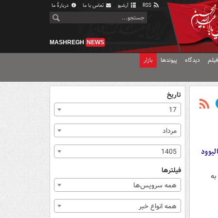
RSS
آرشیو
تماس با ما
دربارهٔ ما
MASHREGH
NEWS
یلم
دیدگاه
پیوندها
بازار
تاریخ
17
مرداد
لیوود
1405
فیلترها
به
همه سرویس‌ها
همه انواع خبر