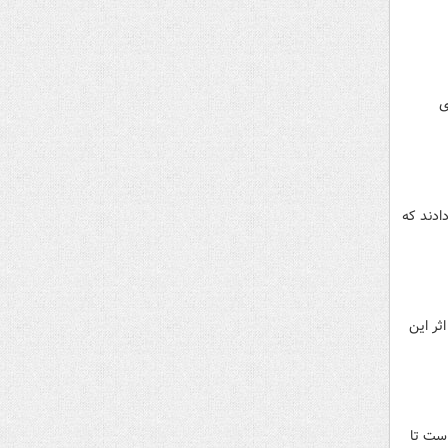
ی
ادند که
ثر این
است تا