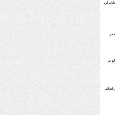
دارندگی
 در
و در
ناهگاه