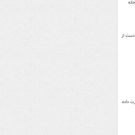
انه
 دست از
ت داده