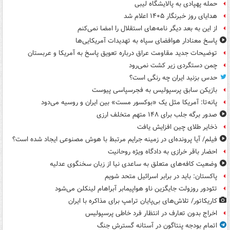
حمله پهپادی به پالایشگاه لیبی
هدایای روز خبرنگار ۱۴۰۵ اعلام شد
از این به بعد دیگر نامه‌های استقلال را امضا نمی‌کنم
پاسخ معنادار هوافضای سپاه به تهدیدات آمریکایی‌ها
توضیحات جدید مقاومت عراق درباره تعویق پاسخ به آمریکا و عربستان
چمن دستگردی زیر کشت نمی‌رود
حدس بزنید ایران چه رنگی است؟
بازیکن سابق پرسپولیس به فجرسپاسی پیوست
پانه‌تا: آمریکا مثل یک «بوکسور مست» بین ایران و روسیه می‌دود
صدور برگه جلب برای ۱۴۸ متهم متخلف ارزی
ذخایر طلای چین افزایش یافت
فیلم/ آیا پرونده‌ای در زمینه جرایم مرتبط با هوش مصنوعی ایجاد شده است؟
احضار باقر خرازی به دادگاه ویژه روحانیت
وضعیت کافه‌های متعلق به ساعدی نیا از زبان سخنگوی عدلیه
پاکستان: باید در برابر اسرائیل متحد شویم
تئودور روزولت جایگزین ناو هواپیمابر آبراهام لینکلن می‌شود
کاریکاتور/ تلاش‌های بی‌پایان ترامپ برای مذاکره با ایران
اخراج بدون تعارف در انتظار فرد خاطی پرسپولیس
اتمام بودجه پنتاگون در آستانه گسترش جنگ