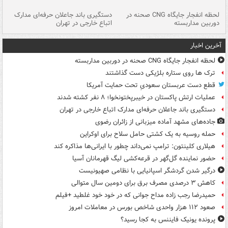
نی
لحظه انفجار جایگاه CNG صحنه در
دستگیری باند جاعلان حرفه‌ای مدارک
حم
دوربین مداربسته
اتباع خارجی در تهران
خو
آخرین اخبار
لحظه انفجار جایگاه CNG صحنه در دوربین مداربسته
ترک ها روی ستاره بلژیکی دست گذاشتند
قطع دست عربستان سعودیِ تحت حمایت آمریکا
عملیات ارتش پاکستان در خیبرپختونخوا؛ ۸ نفر کشته شدند
دستگیری باند جاعلان حرفه‌ای مدارک اتباع خارجی در تهران
جاده‌های مشهد آماده میزبانی از زائران رضوی
حمله روسیه به یک کشتی حامل سلاح برای اوکراین
هیلاری کلینتون: ترامپ نمی‌داند چطور با ایرانی‌ها مذاکره کند
حضور نماینده گل‌گهر در قرعه‌کشی لیگ قهرمانان آسیا
درگیر شدن گردشگر اسپانیایی با نظامی صهیونیست
کاهش ۳ درصدی مصرف برق برای دومین سال متوالی
حمیدرضا رجب زاده مداح جوانی که در خود خود غلطید +فیلم
صعود ۱۱۲ هزار واحدی شاخص بورس در معاملات امروز
پرونده یونیک فایننس به کجا رسید؟