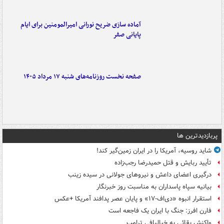
آماده سازی ضریح نورانی امیرالمومنین برای ایام
پایانی صفر
صفحه نخست روزنامه‌های شنبه ۱۷ مرداد ۱۴۰۵
پربازدیدترین ها
شاید روسیه، آمریکا را در ایران زمین‌گیر کند!
تأیید ربایش و قتل حمیدرضا رجب‌زاده
درگیری اعضای داعش و نیروهای جولانی در سیده زینب
بیانیه سپاه پاسداران به مناسبت روز خبرنگار
استقرار انبوه «دی‌اف‑۱۷» و پایان عصر پدافند آمریکا +عکس
فارن افرز: جنگ با ایران یک فاجعه است
واکنش بقائی به خیالبافی ترامپ