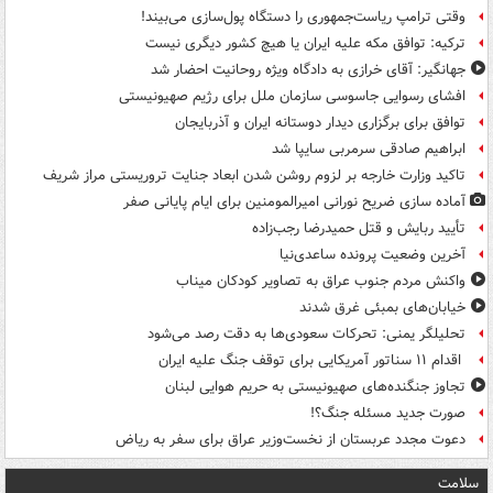
وقتی ترامپ ریاست‌جمهوری را دستگاه پول‌سازی می‌بیند!
ترکیه: توافق مکه علیه ایران یا هیچ کشور دیگری نیست
جهانگیر: آقای خرازی به دادگاه ویژه روحانیت احضار شد
افشای رسوایی جاسوسی سازمان ملل برای رژیم صهیونیستی
توافق برای برگزاری دیدار دوستانه ایران و آذربایجان
ابراهیم صادقی سرمربی سایپا شد
تاکید وزارت خارجه بر لزوم روشن شدن ابعاد جنایت تروریستی مراز شریف
آماده سازی ضریح نورانی امیرالمومنین برای ایام پایانی صفر
تأیید ربایش و قتل حمیدرضا رجب‌زاده
آخرین وضعیت پرونده ساعدی‌نیا
واکنش مردم جنوب عراق به تصاویر کودکان میناب
خیابان‌های بمبئی غرق شدند
تحلیلگر یمنی: تحرکات سعودی‌ها به دقت رصد می‌شود
اقدام ۱۱ سناتور آمریکایی برای توقف جنگ علیه ایران
تجاوز جنگنده‌های صهیونیستی به حریم هوایی لبنان
صورت جدید مسئله جنگ؟!
دعوت مجدد عربستان از نخست‌وزیر عراق برای سفر به ریاض
سلامت