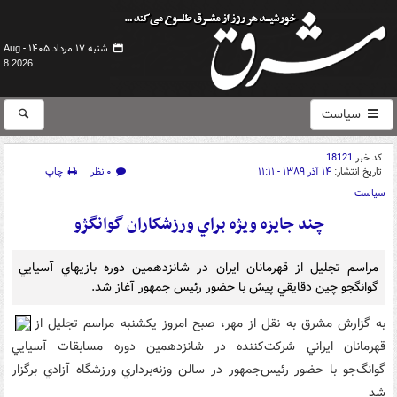
شنبه ۱۷ مرداد ۱۴۰۵ -
Aug
8 2026
سیاست
کد خبر
18121
تاریخ انتشار:
۱۴ آذر ۱۳۸۹ - ۱۱:۱۱
۰ نظر
چاپ
سیاست
چند جايزه ويژه براي ورزشکاران گوانگژو
مراسم تجليل از قهرمانان ايران در شانزدهمين دوره بازيهاي آسيايي
گوانگجو چين دقايقي پيش با حضور رئيس جمهور آغاز شد.
به گزارش مشرق به نقل از مهر، صبح امروز يکشنبه مراسم تجليل از
قهرمانان ايراني شرکت‌کننده در شانزدهمين دوره مسابقات آسيايي
گوانگ‌جو با حضور رئيس‌جمهور در سالن وزنه‌برداري ورزشگاه آزادي برگزار
شد