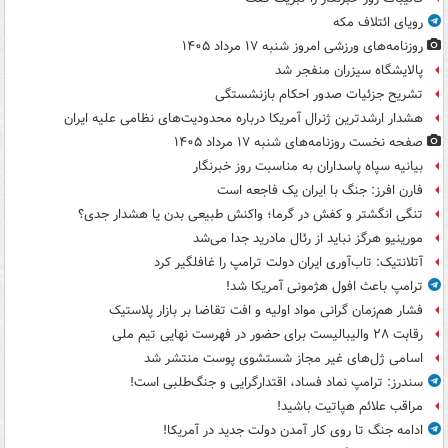
رویای ائتلاف مکه
روزنامه‌های ورزشی امروز ‌شنبه ۱۷ مرداد ۱۴۰۵
پالایشگاه سیزران منفجر شد
تشریح جزئیات صدور احکام بازنشستگی
هشدار ارشدترین ژنرال آمریکا درباره محدودیت‌های نظامی علیه ایران
صفحه نخست روزنامه‌های شنبه ۱۷ مرداد ۱۴۰۵
بیانیه سپاه پاسداران به مناسبت روز خبرنگار
فارن افرز: جنگ با ایران یک فاجعه است
تنگی انگشتر و کفش در گرما؛ واکنش طبیعی بدن یا هشدار جدی؟
مورینیو هرگز نباید از رئال مادرید جدا می‌شد
آتلانتیک: تاب‌آوری ایران دولت ترامپ را غافلگیر کرد
ترامپ باعث افول هژمونی آمریکا شد!
فشار هم‌زمان گرانی مواد اولیه و افت تقاضا بر بازار پلاستیک
رقابت ۲۸ والیبالیست برای حضور در فهرست نهایی تیم ملی
اسامی ژل‌های غیر مجاز شستشوی پوست منتشر شد
سندرز: ترامپ نماد فساد، اقتدارگرایی و جنگ‌طلبی است!
مراقب علائم هپاتیت باشید!
ادامه جنگ تا روی کار آمدن دولت جدید در آمریکا!