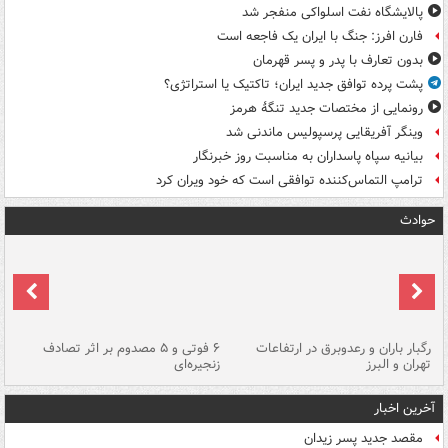
پالایشگاه نفت اسلواکی منفجر شد
فارن افرز: جنگ با ایران یک فاجعه است
بدون تعارف با پدر و پسر قهرمان
پشت پرده توافق جدید ایران؛ تاکتیک یا استراتژی؟
رونمایی از مختصات جدید تنگۀ هرمز
وینگر آفریقایی پرسپولیس ماندنی شد
بیانیه سپاه پاسداران به مناسبت روز خبرنگار
ترامپ التماس‌کننده توافقی است که خود ویران کرد
حوادث
رگبار باران و رعدوبرق در ارتفاعات
۶ فوتی و ۵ مصدوم بر اثر تصادف
گر
تهران و البرز
زنجیره‌ای
قط
آخرین اخبار
مقصد جدید پسر زیدان