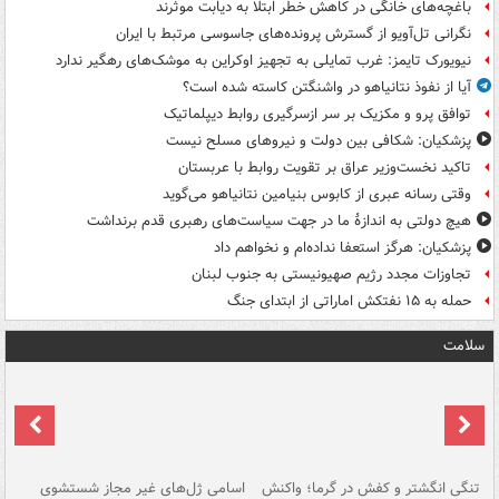
باغچه‌های خانگی در کاهش خطر ابتلا به دیابت موثرند
نگرانی تل‌آویو از گسترش پرونده‌های جاسوسی مرتبط با ایران
نیویورک تایمز: غرب تمایلی به تجهیز اوکراین به موشک‌های رهگیر ندارد
آیا از نفوذ نتانیاهو در واشنگتن کاسته شده است؟
توافق پرو و مکزیک بر سر ازسرگیری روابط دیپلماتیک
پزشکیان: شکافی بین دولت و نیروهای مسلح نیست
تاکید نخست‌وزیر عراق بر تقویت روابط با عربستان
وقتی رسانه عبری از کابوس بنیامین نتانیاهو می‌گوید
هیچ دولتی به اندازۀ ما در جهت سیاست‌های رهبری قدم برنداشت
پزشکیان: هرگز استعفا نداده‌ام و نخواهم داد
تجاوزات مجدد رژیم صهیونیستی به جنوب لبنان
حمله به ۱۵ نفتکش‌ اماراتی از ابتدای جنگ
سلامت
تنگی انگشتر و کفش در گرما؛ واکنش
اسامی ژل‌های غیر مجاز شستشوی
مر