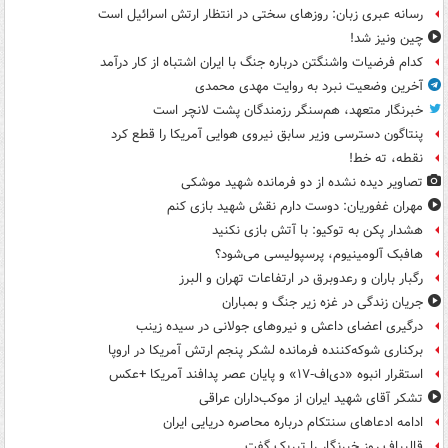
رسانه عبری زبان: روزهای سختی در انتظار ارتش اسرائیل است
چین ونیز شد!
کدام فرضیات واشنگتن درباره جنگ با ایران اشتباه از کار درآمد
آخرین وضعیت نبرد به روایت مهدی محمدی
خبرنگار متعهد، هم‌سنگر رزمندگان پشت لانچر است
پنتاگون دسترسی وزیر سابق نیروی هوایی آمریکا را قطع کرد
نقطه، ته خط!
تصاویر دیده‌ نشده از دو فرمانده شهید موشکی
مهران غفوریان: دوست دارم نقش شهید بازی کنم
هشدار پکن به توکیو: با آتش بازی نکنید
هافبک آلومینیوم، پرسپولیسی می‌شود؟
رگبار باران و رعدوبرق در ارتفاعات تهران و البرز
جریان زندگی در غزه زیر جنگ و بمباران
درگیری اعضای داعش و نیروهای جولانی در سیده زینب
برکناری شوکه‌کننده فرمانده لشکر پنجم ارتش آمریکا در اروپا
استقرار انبوه «دی‌اف‑۱۷» و پایان عصر پدافند آمریکا +عکس
تشکر آقای شهید ایران از موکب‌داران عراقی
ادامه ادعاهای سنتکام درباره محاصره دریایی ایران
قالیباف روز خبرنگار را تبریک گفت