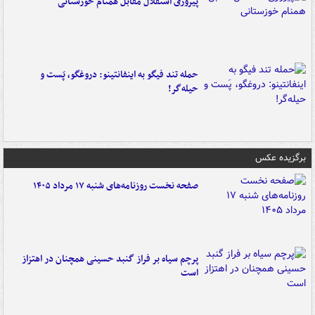
پیروزی استقلال مقابل همنام خوزستانی
حمله تند فیگو به اینفانتینو: دروغگو، پَست‌ و
حیله‌گر!
برگزیده عکس
صفحه نخست روزنامه‌های شنبه ۱۷ مرداد ۱۴۰۵
پرچم سیاه بر فراز گنبد حسینی همچنان در اهتزاز
است