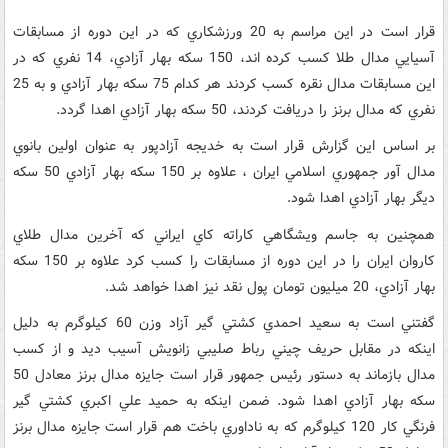
قرار است در اين مراسم به 20 ورزشکاري که در اين دوره از مسابقات
آسيايي مدال طلا کسب کرده اند، 150 سکه بهار آزادي، 14 نفري که در
اين مسابقات مدال نقره کسب کردند هر کدام 75 سکه بهار آزادي و به 25
نفري که مدال برنز را دريافت کردند، 50 سکه بهار آزادي اهدا گردد.
بر اساس اين گزارش قرار است به خديجه آزادپور به عنوان اولين بانوي
مدال آور جمهوري اسلامي ايران ، علاوه بر 150 سکه بهار آزادي 50 سکه
ديگر بهار آزادي اهدا شود.
همچنين به جاسم ويشگاهي کاراته کاي ايراني که آخرين مدال طلاي
کاروان ايران را در اين دوره از مسابقات را کسب کرد علاوه بر 150 سکه
بهار آزادي، 20 ميليون تومان پول نقد نيز اهدا خواهد شد.
گفتني است به سعيد احمدي کشتي گير آزاد وزن 60 کيلوگرم به دليل
اينکه در مقابل حريف چيني رباط صليبي زانويش آسيب ديد و از کسب
مدال بازماند به دستور رئيس جمهور قرار است جايزه مدال برنز معادل 50
سکه بهار آزادي اهدا شود. ضمن اينکه به حميد علي اکبري کشتي گير
فرنگي کار 120 کيلوگرم که به ناداوري باخت هم قرار است جايزه مدال برنز